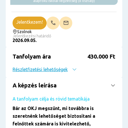
alapfokú iskolai végzettség (8 osztály)
Jelentkezem!
Szolnok
Jelentkezési határidő
2026.09.05.
Tanfolyam ára
430.000 Ft
Részletfizetési lehetőségek
A képzés leírása
A tanfolyam célja és rövid tematikája
Bár az OKJ megszűnt, mi továbbra is
szeretnénk lehetőséget biztosítani a
felnőttek számára is kivitelezhető,