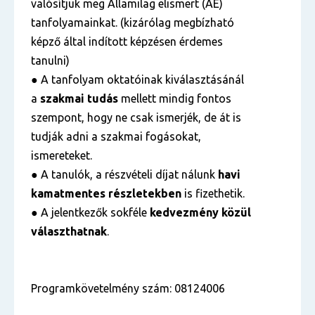
valósítjuk meg Államilag elismert (ÁE)
tanfolyamainkat. (kizárólag megbízható
képző által indított képzésen érdemes
tanulni)
● A tanfolyam oktatóinak kiválasztásánál
a
szakmai tudás
mellett mindig fontos
szempont, hogy ne csak ismerjék, de át is
tudják adni a szakmai fogásokat,
ismereteket.
● A tanulók, a részvételi díjat nálunk
havi
kamatmentes részletekben
is fizethetik.
● A jelentkezők sokféle
kedvezmény közül
választhatnak
.
Programkövetelmény szám: 08124006