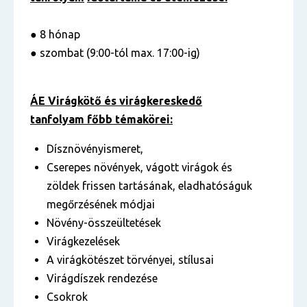
● 8 hónap
● szombat (9:00-tól max. 17:00-ig)
ÁE Virágkötő és virágkereskedő
tanfolyam főbb témakörei:
Dísznövényismeret,
Cserepes növények, vágott virágok és
zöldek frissen tartásának, eladhatóságuk
megőrzésének módjai
Növény-összeültetések
Virágkezelések
A virágkötészet törvényei, stílusai
Virágdíszek rendezése
Csokrok