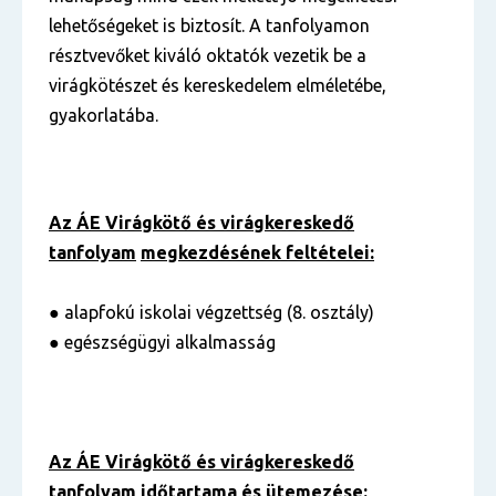
lehetőségeket is biztosít. A tanfolyamon
résztvevőket kiváló oktatók vezetik be a
virágkötészet és kereskedelem elméletébe,
gyakorlatába.
Az ÁE Virágkötő és virágkereskedő
tanfolyam
megkezdésének feltételei:
● alapfokú iskolai végzettség (8. osztály)
● egészségügyi alkalmasság
Az ÁE Virágkötő és virágkereskedő
tanfolyam
időtartama és ütemezése: