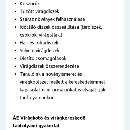
Koszorúk
Tűzött virágdíszek
Száraz növények felhasználása
Időtálló díszek összeállítása (térdíszek,
csokrok, virágtálak,)
Haj- és ruhadíszek
Selyem virágdíszek
Díszítő csomagolások
Virágdíszek összerendezése
Tanulóink a növényismeret és
virágkötészet mellett a kereskedelemmel
kapcsolatos információkat is elsajátítják
tanfolyamunkon.
ÁE Virágkötő és virágkereskedő
tanfolyami gyakorlat
: