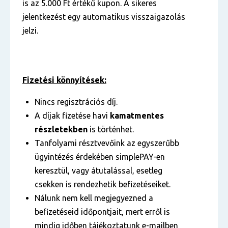
is az 5.000 Ft értékű kupon. A sikeres
jelentkezést egy automatikus visszaigazolás
jelzi.
Fizetési könnyítések:
Nincs regisztrációs díj.
A díjak fizetése havi
kamatmentes
részletekben
is történhet.
Tanfolyami résztvevőink az egyszerűbb
ügyintézés érdekében simplePAY-en
keresztül, vagy átutalással, esetleg
csekken is rendezhetik befizetéseiket.
Nálunk nem kell megjegyezned a
befizetéseid időpontjait, mert erről is
mindig időben tájékoztatunk e-mailben