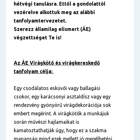
hétvégi tanulásra. Ettől a gondolattól
vezérelve alkottuk meg az alábbi
tanfolyamtervezetet.
Szerezz államilag elismert (ÁE)
végzettséget Te is!
Az ÁE Virágkötő és virágkereskedő
tanfolyam célja:
Egy csodálatos esküvői vagy ballagási
csokor, egy karácsonyi asztaldísz vagy egy
rendezvény gyönyörű virágdekorációja sok
embert megérint. A virágkötők a munkájuk
során művészi hajlamaikat is
kamatoztathatják úgy, hogy ez a szakma
manapság mind ezek mellett jó megélhetési