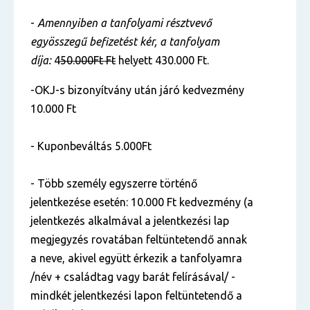
-
Amennyiben a tanfolyami résztvevő
egyösszegű befizetést kér, a tanfolyam
díja:
4
50.000Ft Ft
helyett 430.000 Ft.
-OKJ-s bizonyítvány után járó kedvezmény
10.000 Ft
- Kuponbeváltás 5.000Ft
- Több személy egyszerre történő
jelentkezése esetén: 10.000 Ft kedvezmény (a
jelentkezés alkalmával a jelentkezési lap
megjegyzés rovatában feltüntetendő annak
a neve, akivel együtt érkezik a tanfolyamra
/név + családtag vagy barát felírásával/ -
mindkét jelentkezési lapon feltüntetendő a