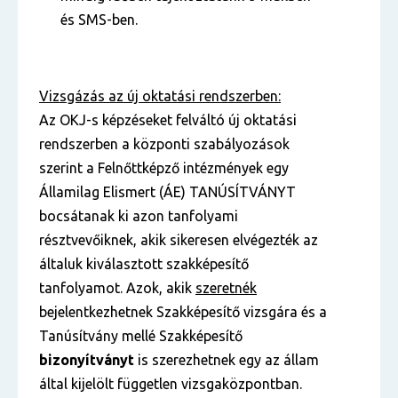
és SMS-ben.
Vizsgázás az új oktatási rendszerben:
Az OKJ-s képzéseket felváltó új oktatási
rendszerben a központi szabályozások
szerint a Felnőttképző intézmények egy
Államilag Elismert (ÁE) TANÚSÍTVÁNYT
bocsátanak ki azon tanfolyami
résztvevőiknek, akik sikeresen elvégezték az
általuk kiválasztott szakképesítő
tanfolyamot. Azok, akik
szeretnék
bejelentkezhetnek Szakképesítő vizsgára és a
Tanúsítvány mellé Szakképesítő
bizonyítványt
is szerezhetnek egy az állam
által kijelölt független vizsgaközpontban.