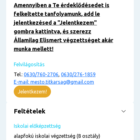
Amennyiben a Te érdeklődésedet is
felkeltette tanfolyamunk, add le
jelentkezésed a "Jelentkezem"
gombra kattintva, és szerezz
Államilag Elismert végzettséget akár
munka mellett!
Felvilágosítás
Tel.:
0630/760-2706
,
0630/276-1859
E-mail: mesto.titkarsag@gmail.com
Jelentkezem!
Feltételek
Iskolai előképzettség
alapfokú iskolai végzettség (8 osztály)