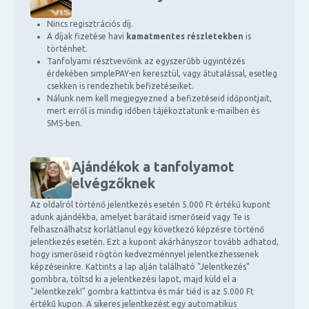
Nincs regisztrációs díj.
A díjak fizetése havi
kamatmentes részletekben
is
történhet.
Tanfolyami résztvevőink az egyszerűbb ügyintézés
érdekében simplePAY-en keresztül, vagy átutalással, esetleg
csekken is rendezhetik befizetéseiket.
Nálunk nem kell megjegyezned a befizetéseid időpontjait,
mert erről is mindig időben tájékoztatunk e-mailben és
SMS-ben.
Ajándékok a tanfolyamot
elvégzőknek
Az oldalról történő jelentkezés esetén 5.000 Ft értékű kupont
adunk ajándékba, amelyet barátaid ismerőseid vagy Te is
felhasználhatsz korlátlanul egy következő képzésre történő
jelentkezés esetén. Ezt a kupont akárhányszor tovább adhatod,
hogy ismerőseid rögtön kedvezménnyel jelentkezhessenek
képzéseinkre. Kattints a lap alján található "Jelentkezés"
gombbra, töltsd ki a jelentkezési lapot, majd küld el a
"Jelentkezek!" gombra kattintva és már tiéd is az 5.000 Ft
értékű kupon. A sikeres jelentkezést egy automatikus