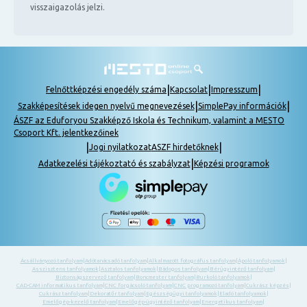
visszaigazolás jelzi.
|
|
|
Felnőttképzési engedély száma
Kapcsolat
Impresszum
|
|
Szakképesítések idegen nyelvű megnevezések
SimplePay információk
ÁSZF az Eduforyou Szakképző Iskola és Technikum, valamint a MESTO
Csoport Kft. jelentkezőinek
|
|
Jogi nyilatkozat
ASZF hirdetőknek
|
Adatkezelési tájékoztató és szabályzat
Képzési programok
Ácsállványozó tanfolyam
|
Adótanácsadó tanfolyam
|
Alkalmazott fotográfus tanfolyam
|
Ápoló tanfolyamok
|
Asszisztens tanfolyamok
|
Asztalos tanfolyamok
|
Bádogos tanfolyam
|
Bérügyintéző tanfolyam
|
Biztonságszervező tanfolyam
|
Boncmester tanfolyam
|
Burkoló tanfolyamok
|
CAD-CAM informatikus tanfolyam
|
CNC forgácsoló tanfolyam
|
CNC programozó tanfolyam
|
Cukrász képzés
|
Cukrász tanfolyam
|
Dekoratőr tanfolyam
|
Egészségügyi tanfolyamok
|
Eladó tanfolyamok
|
Emelőgép-kezelő tanfolyam
|
Emelőgép-ügyintéző tanfolyam
|
Energetikus tanfolyam
|