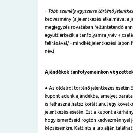
-
Több személy egyszerre történő jelentke
kedvezmény (a jelentkezés alkalmával a je
megjegyzés rovatában feltüntetendő anna
együtt érkezik a tanfolyamra /név + csal
felírásával/ - mindkét jelentkezési lapon
név.)
Ajándékok tanfolyamainkon végzettek
● Az oldalról történő jelentkezés esetén 5
kupont adunk ajándékba, amelyet baráta
is felhasználhatsz korlátlanul egy követ
jelentkezés esetén. Ezt a kupont akárhá
hogy ismerőseid rögtön kedvezménnyel j
képzéseinkre. Kattints a lap alján találha