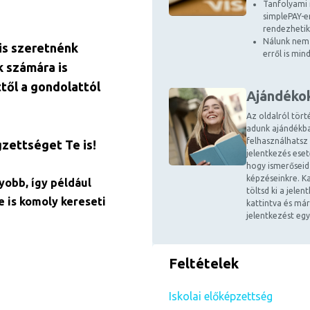
Tanfolyami 
simplePAY-en
rendezhetik
Nálunk nem 
is szeretnénk
erről is mi
k számára is
ttől a gondolattól
Ajándéko
Az oldalról tört
adunk ajándékba
felhasználhatsz
gzettséget Te is!
jelentkezés ese
hogy ismerőseid
képzéseinkre. Ka
yobb, így például
töltsd ki a jele
e is komoly kereseti
kattintva és már
jelentkezést egy
Feltételek
Iskolai előképzettség