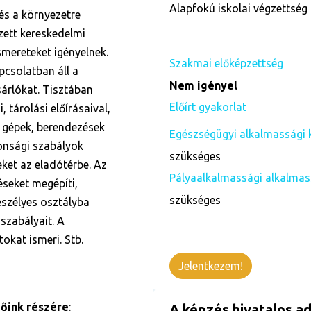
Alapfokú iskolai végzettség 
 és a környezetre
zett kereskedelmi
smereteket igényelnek.
Szakmai előképzettség
pcsolatban áll a
Nem igényel
sárlókat. Tisztában
Előírt gyakorlat
 tárolási előírásaival,
 gépek, berendezések
Egészségügyi alkalmassági 
tonsági szabályok
szükséges
eket az eladótérbe. Az
Pályaalkalmassági alkalmas
éseket megépíti,
szükséges
veszélyes osztályba
szabályait. A
okat ismeri. Stb.
Jelentkezem!
őink részére
:
A képzés hivatalos ad