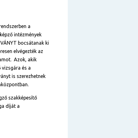
 rendszerben a
tképző intézmények
VÁNYT bocsátanak ki
eresen elvégezték az
yamot. Azok, akik
 vizsgára és a
ányt is szerezhetnek
sgaközpontban.
gző szakképesítő
ga díját a