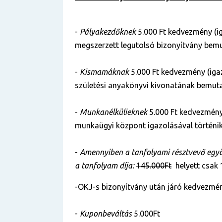
-
Pályakezdőknek
5.000 Ft kedvezmény (i
megszerzett legutolsó bizonyítvány bemu
-
Kismamáknak
5.000 Ft kedvezmény (iga
születési anyakönyvi kivonatának bemuta
-
Munkanélkülieknek
5.000 Ft kedvezmény
munkaügyi központ igazolásával történik
-
Amennyiben a tanfolyami résztvevő egyös
a tanfolyam díja:
145.000Ft
helyett csak
-OKJ-s bizonyítvány után járó kedvezmén
-
Kuponbeváltás
5.000Ft