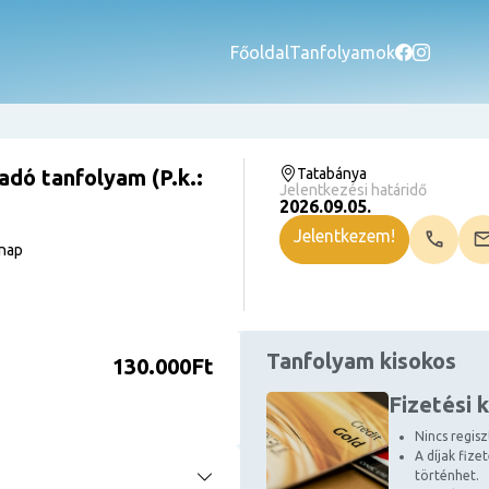
Főoldal
Tanfolyamok
adó tanfolyam (P.k.:
Tatabánya
Jelentkezési határidő
2026.09.05.
Jelentkezem!
rnap
Tanfolyam kisokos
130.000Ft
Fizetési 
Nincs regiszt
A díjak fize
történhet.