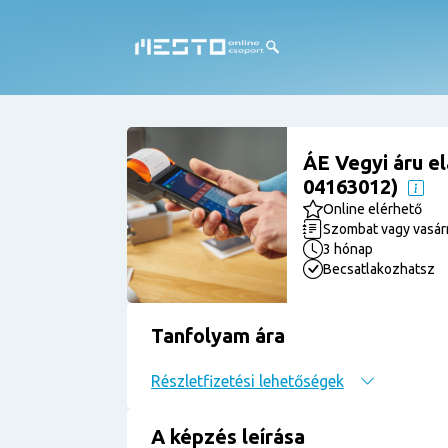
ÁE Vegyi áru el
04163012)
Online elérhető
Szombat vagy vasá
3 hónap
Becsatlakozhatsz
Tanfolyam ára
Részletfizetési lehetőségek
A képzés leírása