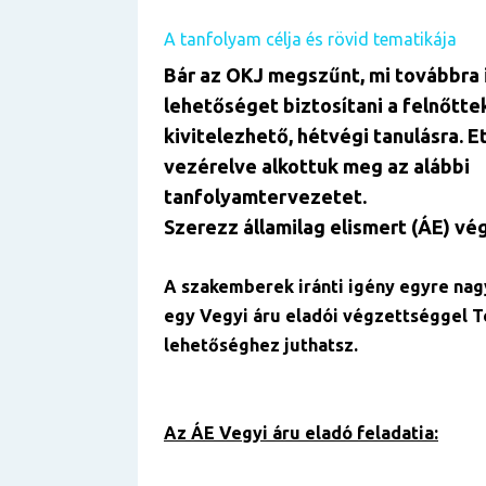
A tanfolyam célja és rövid tematikája
Bár az OKJ megszűnt, mi továbbra 
lehetőséget biztosítani a felnőtte
kivitelezhető, hétvégi tanulásra. E
vezérelve alkottuk meg az alábbi
tanfolyamtervezetet.
Szerezz államilag elismert (ÁE) vé
A szakemberek iránti igény egyre nag
egy Vegyi áru eladói végzettséggel T
lehetőséghez juthatsz.
Az ÁE Vegyi áru eladó feladatia: