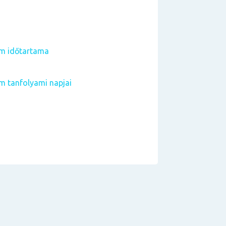
am időtartama
m tanfolyami napjai