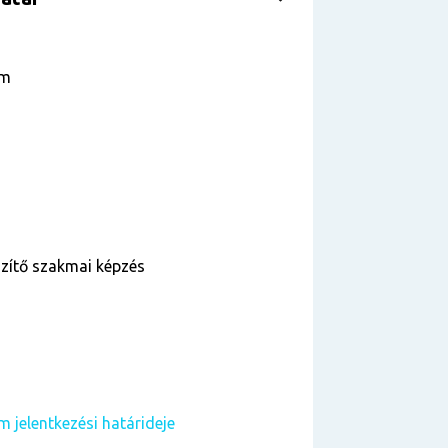
am
szítő szakmai képzés
m jelentkezési határideje