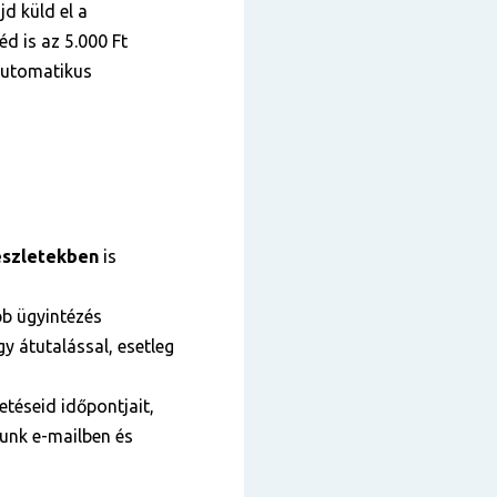
jd küld el a
éd is az 5.000 Ft
 automatikus
szletekben
is
bb ügyintézés
y átutalással, esetleg
téseid időpontjait,
tunk e-mailben és