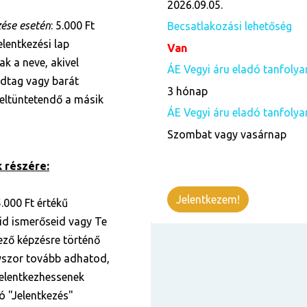
2026.09.05.
zése esetén
: 5.000 Ft
Becsatlakozási lehetőség
lentkezési lap
Van
k a neve, akivel
ÁE Vegyi áru eladó tanfoly
ádtag vagy barát
3 hónap
 feltüntetendő a másik
ÁE Vegyi áru eladó tanfolya
Szombat vagy vasárnap
 részére:
Jelentkezem!
.000 Ft értékű
id ismerőseid vagy Te
kező képzésre történő
nyszor tovább adhatod,
elentkezhessenek
tó "Jelentkezés"