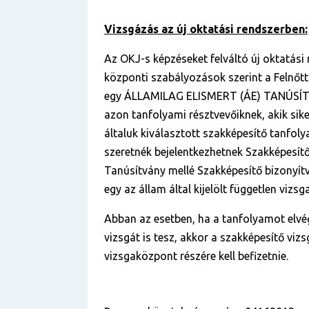
Vizsgázás az új oktatási rendszerben:
Az OKJ-s képzéseket felváltó új oktatási
központi szabályozások szerint a Felnőt
egy ÁLLAMILAG ELISMERT (ÁE) TANÚSÍT
azon tanfolyami résztvevőiknek, akik sik
általuk kiválasztott szakképesítő tanfol
szeretnék bejelentkezhetnek Szakképesítő
Tanúsítvány mellé Szakképesítő bizonyítv
egy az állam által kijelölt független viz
Abban az esetben, ha a tanfolyamot elvé
vizsgát is tesz, akkor a szakképesítő vizs
vizsgaközpont részére kell befizetnie.