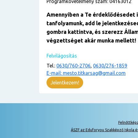
Programkövetelmény szám: 04163012
Amennyiben a Te érdekl
ő
désedet i
tanfolyamunk, add le jelentkezése
gombra kattintva, és szerezz Állam
végzettséget akár munka mellett!
Felvilágosítás
Tel.:
0630/760-2706
,
0630/276-1859
E-mail: mesto.titkarsag@gmail.com
Jelentkezem!
Felnőttkép
ÁSZF az Eduforyou Szakképző Iskola é