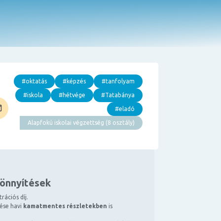
#oktatás
#képzés
#tanfolyam
#iskola
#hétvége
#Tatabánya
#eladó
Alapfokú iskolai végzettség (8 osztály)
könnyítések
rációs díj.
tése havi
kamatmentes részletekben
is