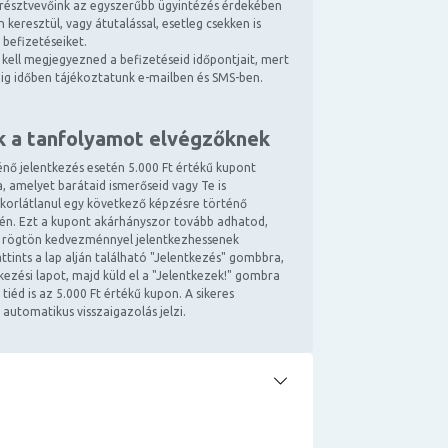
résztvevőink az egyszerűbb ügyintézés érdekében
 keresztül, vagy átutalással, esetleg csekken is
 befizetéseiket.
kell megjegyezned a befizetéseid időpontjait, mert
ndig időben tájékoztatunk e-mailben és SMS-ben.
k a tanfolyamot elvégzőknek
énő jelentkezés esetén 5.000 Ft értékű kupont
, amelyet barátaid ismerőseid vagy Te is
 korlátlanul egy következő képzésre történő
tén. Ezt a kupont akárhányszor tovább adhatod,
 rögtön kedvezménnyel jelentkezhessenek
ttints a lap alján található "Jelentkezés" gombbra,
ntkezési lapot, majd küld el a "Jelentkezek!" gombra
 tiéd is az 5.000 Ft értékű kupon. A sikeres
 automatikus visszaigazolás jelzi.