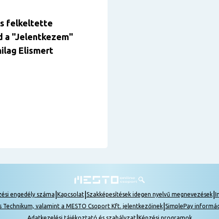
s felkeltette
d
a "Jelentkezem
"
ilag Elismert
|
|
|
zési engedély száma
Kapcsolat
Szakképesítések idegen nyelvű megnevezések
I
|
s Technikum, valamint a MESTO Csoport Kft. jelentkezőinek
SimplePay informá
|
Adatkezelési tájékoztató és szabályzat
Képzési programok