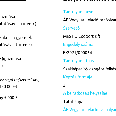
Tanfolyam neve
gazolása a
ÁE Vegyi áru eladó tanfoly
tatásával történik.)
Szervező
MESTO Csoport Kft.
zolása a gyermek
Engedély száma
tásával történik).
E/2021/000064
 (igazolása a
Tanfolyam típus
 ).
Szakképesítő vizsgára felké
Képzés formája
szegű befizetést kér,
2
 130.000Ft
A beiratkozás helyszíne
y 5.000 Ft
Tatabánya
ÁE Vegyi áru eladó tanfolya