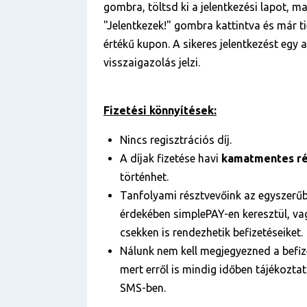
gombra, töltsd ki a jelentkezési lapot, ma
"Jelentkezek!" gombra kattintva és már ti
értékű kupon. A sikeres jelentkezést egy
visszaigazolás jelzi.
Fizetési könnyítések:
Nincs regisztrációs díj.
A díjak fizetése havi
kamatmentes ré
történhet.
Tanfolyami résztvevőink az egyszerű
érdekében simplePAY-en keresztül, vag
csekken is rendezhetik befizetéseiket.
Nálunk nem kell megjegyezned a befize
mert erről is mindig időben tájékozta
SMS-ben.