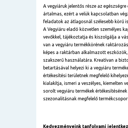
A vegyiáruk jelentős része az egészségre
ártalmas, ezért a velük kapcsolatban vég
feladatok az átlagosnál szélesebb körű i
A Vegyiáru eladó közvetlen személyes ka
vevőkkel, tájékoztatja és kiszolgálja a vá
van a vegyiáru termékkörének raktározási,
képes a raktárban alkalmazott eszközök,
szakszerű használatára. Kreatívan a biz
betartásával helyezi ki a vegyiáru termék
értékesítési területnek megfelelő kihelyez
kialakítja, ismeri a veszélyes, kiemelten 
sorolt vegyiáru termékek értékesítésének 
szezonalitásnak megfelelő termékcsoport
Kedvezményeink tanfolyami jelentkez