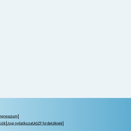
|
mpresszum
|
|
ciók
Jogi nyilatkozat
ASZF hirdetőknek