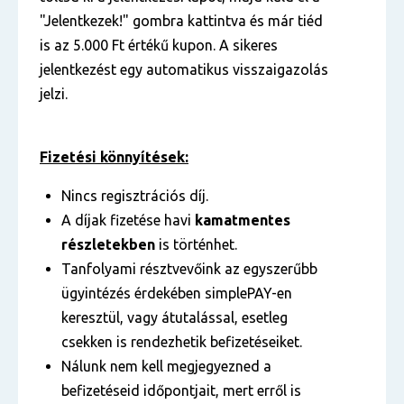
"Jelentkezek!" gombra kattintva és már tiéd
is az 5.000 Ft értékű kupon. A sikeres
jelentkezést egy automatikus visszaigazolás
jelzi.
Fizetési könnyítések:
Nincs regisztrációs díj.
A díjak fizetése havi
kamatmentes
részletekben
is történhet.
Tanfolyami résztvevőink az egyszerűbb
ügyintézés érdekében simplePAY-en
keresztül, vagy átutalással, esetleg
csekken is rendezhetik befizetéseiket.
Nálunk nem kell megjegyezned a
befizetéseid időpontjait, mert erről is