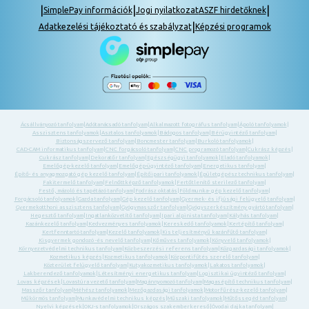
|
|
|
SimplePay információk
Jogi nyilatkozat
ASZF hirdetőknek
|
Adatkezelési tájékoztató és szabályzat
Képzési programok
Ácsállványozó tanfolyam
|
Adótanácsadó tanfolyam
|
Alkalmazott fotográfus tanfolyam
|
Ápoló tanfolyamok
|
Asszisztens tanfolyamok
|
Asztalos tanfolyamok
|
Bádogos tanfolyam
|
Bérügyintéző tanfolyam
|
Biztonságszervező tanfolyam
|
Boncmester tanfolyam
|
Burkoló tanfolyamok
|
CAD-CAM informatikus tanfolyam
|
CNC forgácsoló tanfolyam
|
CNC programozó tanfolyam
|
Cukrász képzés
|
Cukrász tanfolyam
|
Dekoratőr tanfolyam
|
Egészségügyi tanfolyamok
|
Eladó tanfolyamok
|
Emelőgép-kezelő tanfolyam
|
Emelőgép-ügyintéző tanfolyam
|
Energetikus tanfolyam
|
Építő- és anyagmozgató gép kezelő tanfolyam
|
Építőipari tanfolyamok
|
Épületgépész technikus tanfolyam
|
Fakitermelő tanfolyam
|
Felnőttképző tanfolyamok
|
Fertőtlenítő sterilező tanfolyam
|
Festő, mázoló és tapétázó tanfolyam
|
Fodrász oktatás
|
Földmunka- gép kezelő tanfolyam
|
Forgácsoló tanfolyamok
|
Gazda tanfolyam
|
Gép kezelő tanfolyam
|
Gyermek- és ifjúsági felügyelő tanfolyam
|
Gyermekotthoni asszisztens tanfolyam
|
Gyógymasszőr tanfolyam
|
Gyógyszerkészítmény gyártó tanfolyam
|
Hegesztő tanfolyam
|
Ingatlanközvetítő tanfolyam
|
Ipari alpinista tanfolyam
|
Kályhás tanfolyam
|
Kazánkezelő tanfolyam
|
Kedvezményes tanfolyamok
|
Kereskedő tanfolyamok
|
Kertépítő tanfolyam
|
Kertfenntartó tanfolyam
|
Kezelő tanfolyamok
|
Kis teljesítményű kazánfűtő tanfolyam
|
Kisgyermek gondozó -és nevelő tanfolyam
|
Kőműves tanfolyamok
|
Könyvelő tanfolyamok
|
Környezetvédelmi technikus tanfolyam
|
Közbeszerzési referens tanfolyam
|
Közgazdasági tanfolyamok
|
Kozmetikus képzés
|
Kozmetikus tanfolyamok
|
Központifűtés szerelő tanfolyam
|
Közterület felügyelő tanfolyam
|
Kutyakozmetikus tanfolyamok
|
Lakatos tanfolyamok
|
Lakberendező tanfolyamok
|
Létesítményi energetikus tanfolyam
|
Logisztikai ügyintéző tanfolyam
|
Lovas képzések
|
Lovastúra vezető tanfolyam
|
Magánnyomozó tanfolyam
|
Magasépítő technikus tanfolyam
|
Masszőr tanfolyam
|
Méhész tanfolyamok
|
Mezőgazdasági tanfolyamok
|
Motorfűrész-kezelő tanfolyam
|
Műkörmös tanfolyam
|
Munkavédelmi technikus képzés
|
Műszaki tanfolyamok
|
Műtőssegéd tanfolyam
|
Nyelvi képzések
|
OKJ-s tanfolyamok
|
Országos szakemberkereső
|
Óvodai dajka tanfolyam
|