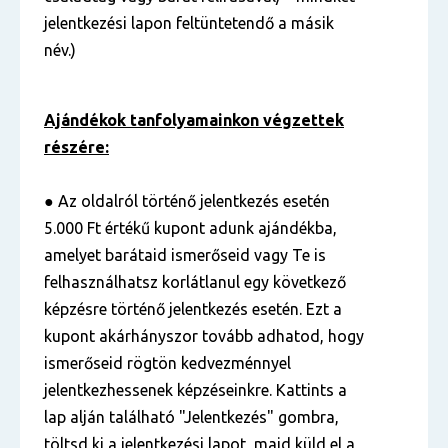
jelentkezési lapon feltüntetendő a másik
név.)
Ajándékok tanfolyamainkon végzettek
részére:
● Az oldalról történő jelentkezés esetén
5.000 Ft értékű kupont adunk ajándékba,
amelyet barátaid ismerőseid vagy Te is
felhasználhatsz korlátlanul egy következő
képzésre történő jelentkezés esetén. Ezt a
kupont akárhányszor tovább adhatod, hogy
ismerőseid rögtön kedvezménnyel
jelentkezhessenek képzéseinkre. Kattints a
lap alján található "Jelentkezés" gombra,
töltsd ki a jelentkezési lapot, majd küld el a