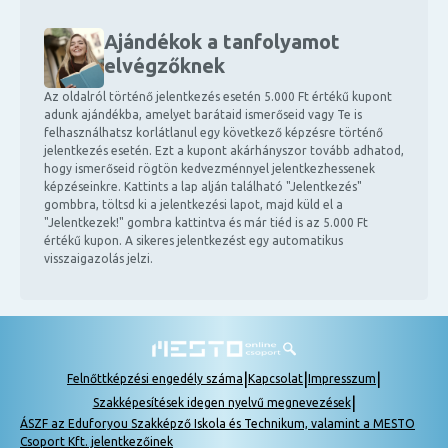
Ajándékok a tanfolyamot
elvégzőknek
Az oldalról történő jelentkezés esetén 5.000 Ft értékű kupont
adunk ajándékba, amelyet barátaid ismerőseid vagy Te is
felhasználhatsz korlátlanul egy következő képzésre történő
jelentkezés esetén. Ezt a kupont akárhányszor tovább adhatod,
hogy ismerőseid rögtön kedvezménnyel jelentkezhessenek
képzéseinkre. Kattints a lap alján található "Jelentkezés"
gombbra, töltsd ki a jelentkezési lapot, majd küld el a
"Jelentkezek!" gombra kattintva és már tiéd is az 5.000 Ft
értékű kupon. A sikeres jelentkezést egy automatikus
visszaigazolás jelzi.
|
|
|
Felnőttképzési engedély száma
Kapcsolat
Impresszum
|
Szakképesítések idegen nyelvű megnevezések
ÁSZF az Eduforyou Szakképző Iskola és Technikum, valamint a MESTO
Csoport Kft. jelentkezőinek