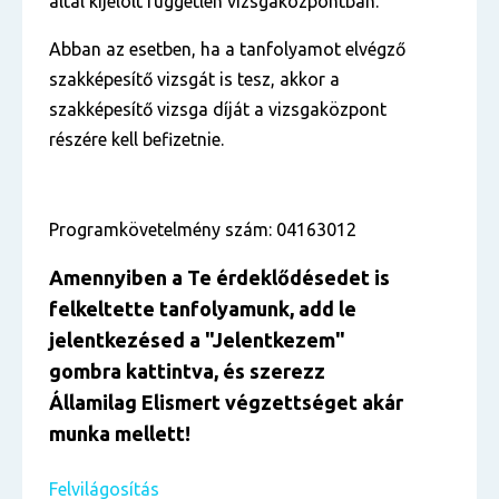
által kijelölt független vizsgaközpontban.
Abban az esetben, ha a tanfolyamot elvégző
szakképesítő vizsgát is tesz, akkor a
szakképesítő vizsga díját a vizsgaközpont
részére kell befizetnie.
Programkövetelmény szám: 04163012
Amennyiben a Te érdekl
ő
désedet is
felkeltette tanfolyamunk, add le
jelentkezésed
a "Jelentkezem
"
gombra kattintva, és szerezz
Államilag Elismert végzettséget akár
munka mellett!
Felvilágosítás