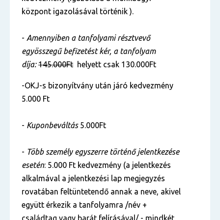
központ igazolásával történik ).
-
Amennyiben a tanfolyami résztvevő
egyösszegű befizetést kér, a tanfolyam
díja:
145.000Ft
helyett csak 130.000Ft
-OKJ-s bizonyítvány után járó kedvezmény
5.000 Ft
-
Kuponbeváltás
5.000Ft
-
Több személy egyszerre történő jelentkezése
esetén
: 5.000 Ft kedvezmény (a jelentkezés
alkalmával a jelentkezési lap megjegyzés
rovatában feltüntetendő annak a neve, akivel
együtt érkezik a tanfolyamra /név +
családtag vagy barát felírásával/ - mindkét