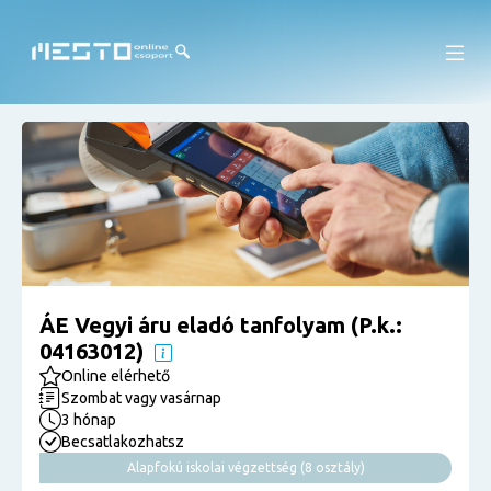
ÁE Vegyi áru eladó tanfolyam (P.k.:
04163012)
Online elérhető
Szombat vagy vasárnap
3 hónap
Becsatlakozhatsz
Alapfokú iskolai végzettség (8 osztály)