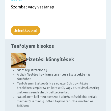
Szombat vagy vasárnap
Jelentkezem!
Tanfolyam kisokos
Fizetési könnyítések
Nincs regisztrációs díj.
A díjak fizetése havi
kamatmentes részletekben
is
történhet.
Tanfolyami résztvevőink az egyszerűbb ügyintézés
érdekében simplePAY-en keresztül, vagy átutalással, esetleg
csekken is rendezhetik befizetéseiket.
Nálunk nem kell megjegyezned a befizetéseid időpontjait,
mert erről is mindig időben tájékoztatunk e-mailben és
SMS-ben.