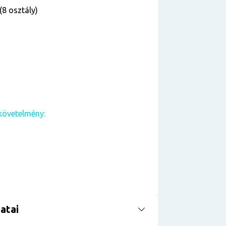
(8 osztály)
követelmény:
atai