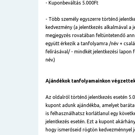
- Kuponbeváltás 5.000Ft
- Több személy egyszerre történő jelentke
kedvezmény (a jelentkezés alkalmával a je
megjegyzés rovatában feltüntetendő anna
együtt érkezik a tanfolyamra /név + csal
felírásával/ - mindkét jelentkezési lapon
név.)
Ajándékok tanfolyamainkon végzette
Az oldalról történő jelentkezés esetén 5.
kupont adunk ajándékba, amelyet baráta
is felhasználhatsz korlátlanul egy követ
jelentkezés esetén. Ezt a kupont akárhá
hogy ismerőseid rögtön kedvezménnyel j