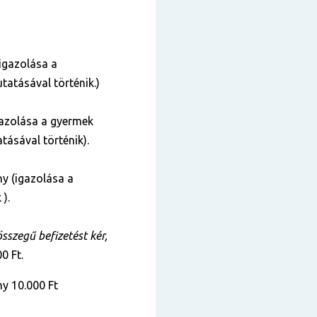
igazolása a
tatásával történik.)
azolása a gyermek
tásával történik).
y (igazolása a
 ).
szegű befizetést kér,
0 Ft.
y 10.000 Ft