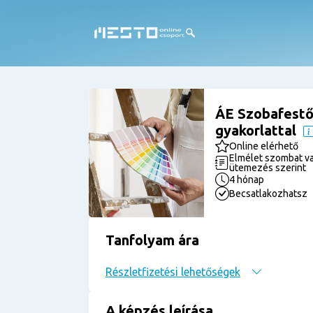
ÁE Szobafestő
gyakorlattal
Online elérhető
Elmélet szombat va
ütemezés szerint
4 hónap
Becsatlakozhatsz
Tanfolyam ára
Részletfizetési lehetőségek
A képzés leírása