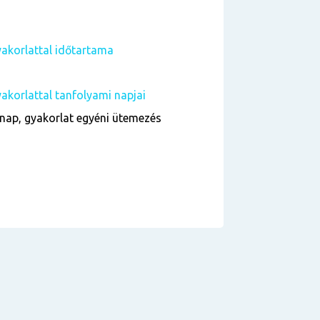
akorlattal időtartama
korlattal tanfolyami napjai
nap, gyakorlat egyéni ütemezés