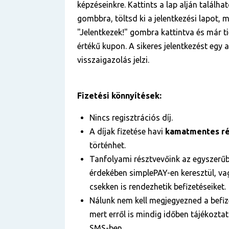
képzéseinkre. Kattints a lap alján találha
gombbra, töltsd ki a jelentkezési lapot, m
"Jelentkezek!" gombra kattintva és már ti
értékű kupon. A sikeres jelentkezést egy
visszaigazolás jelzi.
Fizetési könnyítések:
Nincs regisztrációs díj.
A díjak fizetése havi
kamatmentes ré
történhet.
Tanfolyami résztvevőink az egyszerű
érdekében simplePAY-en keresztül, vag
csekken is rendezhetik befizetéseiket.
Nálunk nem kell megjegyezned a befize
mert erről is mindig időben tájékozta
SMS-ben.