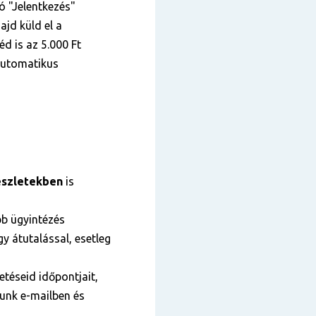
tó "Jelentkezés"
ajd küld el a
éd is az 5.000 Ft
 automatikus
szletekben
is
bb ügyintézés
y átutalással, esetleg
téseid időpontjait,
tunk e-mailben és