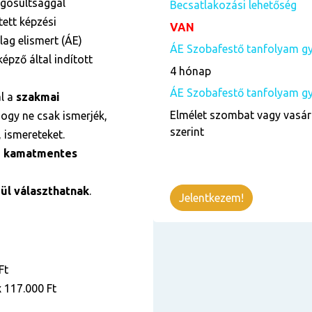
ogosultsággal
Becsatlakozási lehetőség
ett képzési
VAN
ag elismert (ÁE)
ÁE Szobafestő tanfolyam gy
épző által indított
4 hónap
ÁE Szobafestő tanfolyam gya
ál a
szakmai
Elmélet szombat vagy vasár
ogy ne csak ismerjék,
szerint
 ismereteket.
i kamatmentes
l választhatnak
.
Jelentkezem!
Ft
x 117.000 Ft