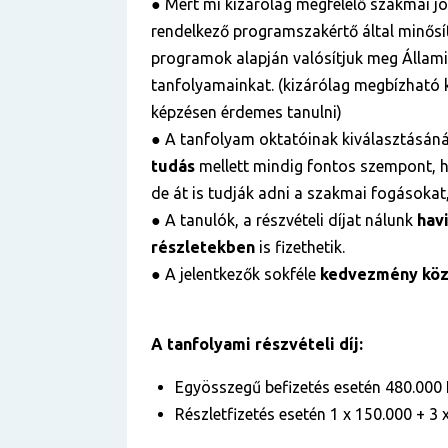
● Mert mi kizárólag megfelelő szakmai j
rendelkező programszakértő által minősít
programok alapján valósítjuk meg Államil
tanfolyamainkat. (kizárólag megbízható k
képzésen érdemes tanulni)
● A tanfolyam oktatóinak kiválasztásán
tudás
mellett mindig fontos szempont, h
de át is tudják adni a szakmai fogásokat,
● A tanulók, a részvételi díjat nálunk
hav
részletekben
is fizethetik.
● A jelentkezők sokféle
kedvezmény közü
A tanfolyami részvételi díj:
Egyösszegű befizetés esetén 480.000 
Részletfizetés esetén 1 x 150.000 + 3 