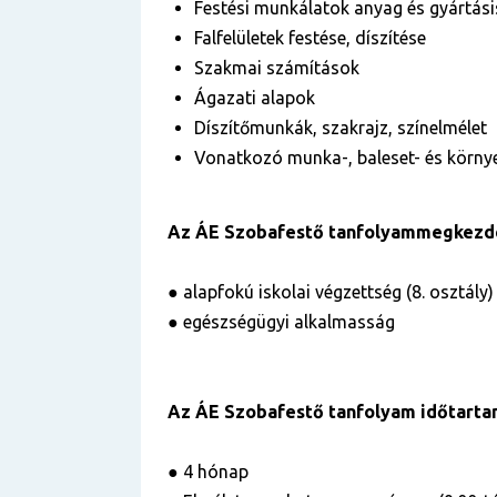
Festési munkálatok anyag és gyártás
Falfelületek festése, díszítése
Szakmai számítások
Ágazati alapok
Díszítőmunkák, szakrajz, színelmélet
Vonatkozó munka-, baleset- és körn
Az ÁE Szobafestő tanfolyammegkezdé
● alapfokú iskolai végzettség (8. osztály)
● egészségügyi alkalmasság
Az ÁE Szobafestő tanfolyam időtart
● 4 hónap