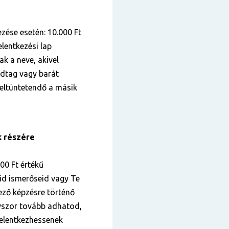
zése esetén: 10.000 Ft
lentkezési lap
k a neve, akivel
ádtag vagy barát
 feltüntetendő a másik
k részére
000 Ft értékű
id ismerőseid vagy Te
kező képzésre történő
nyszor tovább adhatod,
elentkezhessenek