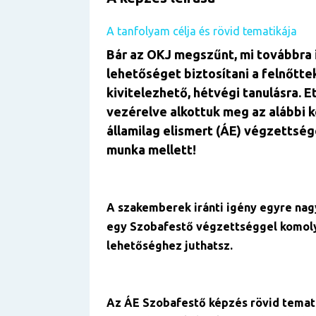
A tanfolyam célja és rövid tematikája
Bár az OKJ megszűnt, mi továbbra 
lehetőséget biztosítani a felnőtte
kivitelezhető, hétvégi tanulásra. E
vezérelve alkottuk meg az alábbi 
államilag elismert (ÁE) végzettség
munka mellett!
A szakemberek iránti igény egyre nag
egy Szobafestő végzettséggel komoly
lehetőséghez juthatsz.
Az ÁE Szobafestő képzés rövid temati