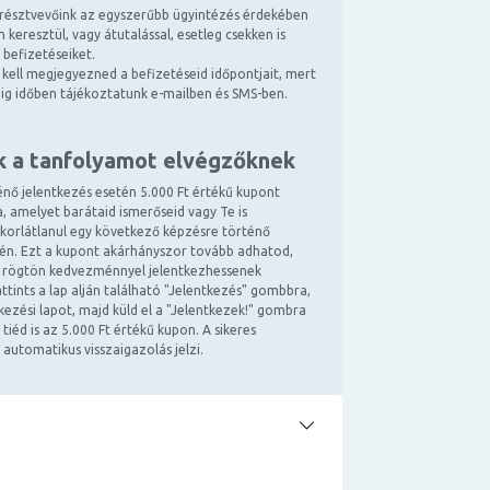
résztvevőink az egyszerűbb ügyintézés érdekében
 keresztül, vagy átutalással, esetleg csekken is
 befizetéseiket.
kell megjegyezned a befizetéseid időpontjait, mert
ndig időben tájékoztatunk e-mailben és SMS-ben.
k a tanfolyamot elvégzőknek
énő jelentkezés esetén 5.000 Ft értékű kupont
, amelyet barátaid ismerőseid vagy Te is
 korlátlanul egy következő képzésre történő
tén. Ezt a kupont akárhányszor tovább adhatod,
 rögtön kedvezménnyel jelentkezhessenek
ttints a lap alján található "Jelentkezés" gombbra,
ntkezési lapot, majd küld el a "Jelentkezek!" gombra
 tiéd is az 5.000 Ft értékű kupon. A sikeres
 automatikus visszaigazolás jelzi.