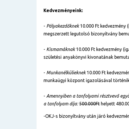
Kedvezményeink:
-
Pályakezdőknek
10.000 Ft kedvezmény (
megszerzett legutolsó bizonyítvány bemu
-
Kismamáknak
10.000 Ft kedvezmény (ig
születési anyakönyvi kivonatának bemuta
-
Munkanélkülieknek
10.000 Ft kedvezmén
munkaügyi központ igazolásával történik
-
Amennyiben a tanfolyami résztvevő egyös
a tanfolyam díja:
500.000Ft
helyett 480.00
-OKJ-s bizonyítvány után járó kedvezmén