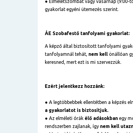
● Elméletszombat vagy vasárnap (9:00-tól
gyakorlat egyéni ütemezés szerint.
ÁE Szobafestő tanfolyami gyakorlat:
A képző által biztosított tanfolyami gyako
tanfolyamnál tehát,
nem kell
önállóan gy
keresned, mert ezt is mi szervezzük.
Ezért jelentkezz hozzánk:
● A legtöbbebbek ellentétben a képzés elm
a gyakorlatot is biztosítjuk.
●
Az elméleti órák
élő adásokban
egy m
rendszerben zajlanak, így
nem kell utaz