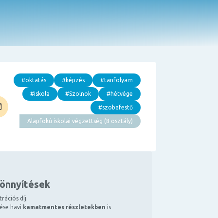
#oktatás
#képzés
#tanfolyam
#iskola
#Szolnok
#hétvége
#szobafestő
Alapfokú iskolai végzettség (8 osztály)
könnyítések
rációs díj.
tése havi
kamatmentes részletekben
is