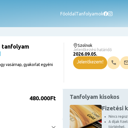
Főoldal
Tanfolyamok
 tanfolyam
Szolnok
Jelentkezési határidő
2026.09.05.
Jelentkezem!
gy vasárnap, gyakorlat egyéni
Tanfolyam kisokos
480.000Ft
Fizetési 
Nincs regiszt
A díjak fize
történhet.