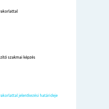
akorlattal
szítő szakmai képzés
korlattal jelentkezési határideje