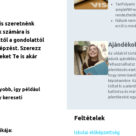
Tanfolyami 
simplePAY-en
rendezhetik
Nálunk nem 
is szeretnénk
erről is mi
k számára is
ttől a gondolattól
Ajándéko
képzést. Szerezz
Az oldalról tört
eket Te is akár
adunk ajándékba
felhasználhatsz
jelentkezés ese
hogy ismerőseid
képzéseinkre. Ka
töltsd ki a jele
yobb, így például
kattintva és már
 kereseti
jelentkezést egy
Feltételek
kája:
Iskolai előképzettség