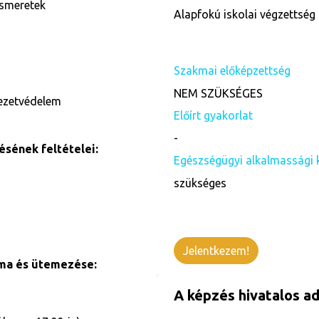
ismeretek
Alapfokú iskolai végzettség 
Szakmai előképzettség
NEM SZÜKSÉGES
yezetvédelem
Előírt gyakorlat
-
sének feltételei:
Egészségügyi alkalmassági 
szükséges
Jelentkezem!
ama és ütemezése:
A képzés hivatalos ad