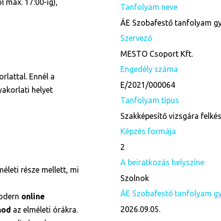
 max. 17:00-ig),
Tanfolyam neve
ÁE Szobafestő tanfolyam gy
Szervező
MESTO Csoport Kft.
Engedély száma
rlattal. Ennél a
E/2021/000064
akorlati helyet
Tanfolyam típus
Szakképesítő vizsgára felké
Képzés formája
2
A beiratkozás helyszíne
életi része mellett, mi
Szolnok
ÁE Szobafestő tanfolyam gya
odern
online
2026.09.05.
nod
az elméleti órákra.