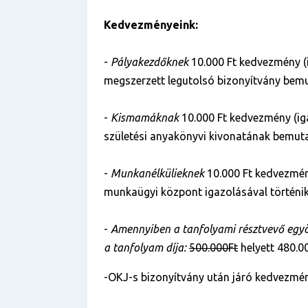
Kedvezményeink:
-
Pályakezdőknek
10.000 Ft kedvezmény (
megszerzett legutolsó bizonyítvány bemu
-
Kismamáknak
10.000 Ft kedvezmény (ig
születési anyakönyvi kivonatának bemuta
-
Munkanélkülieknek
10.000 Ft kedvezmén
munkaügyi központ igazolásával történik
-
Amennyiben a tanfolyami résztvevő egyös
a tanfolyam díja:
500.000Ft
helyett 480.00
-OKJ-s bizonyítvány után járó kedvezmén