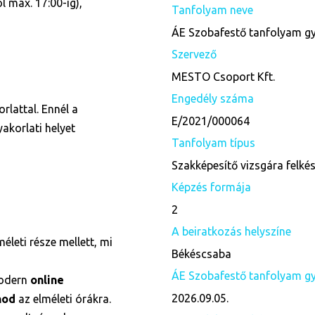
 max. 17:00-ig),
Tanfolyam neve
ÁE Szobafestő tanfolyam gy
Szervező
MESTO Csoport Kft.
Engedély száma
rlattal. Ennél a
E/2021/000064
akorlati helyet
Tanfolyam típus
Szakképesítő vizsgára felké
Képzés formája
2
A beiratkozás helyszíne
életi része mellett, mi
Békéscsaba
ÁE Szobafestő tanfolyam gya
odern
online
2026.09.05.
nod
az elméleti órákra.