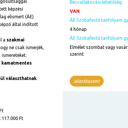
ogosultsággal
Becsatlakozási lehetőség
ett képzési
VAN
ag elismert (ÁE)
ÁE Szobafestő tanfolyam gy
épző által indított
4 hónap
ÁE Szobafestő tanfolyam gya
ál a
szakmai
Elmélet szombat vagy vasár
ogy ne csak ismerjék,
szerint
 ismereteket.
i kamatmentes
l választhatnak
.
Jelentkezem!
Ft
x 117.000 Ft