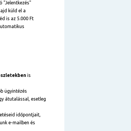
tó "Jelentkezés"
ajd küld el a
éd is az 5.000 Ft
 automatikus
szletekben
is
bb ügyintézés
y átutalással, esetleg
téseid időpontjait,
tunk e-mailben és