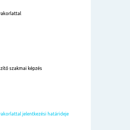
akorlattal
szítő szakmai képzés
korlattal jelentkezési határideje