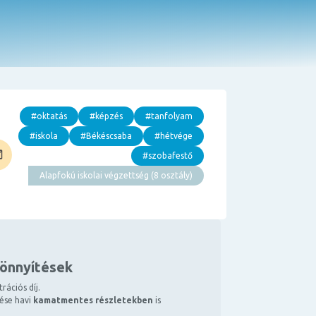
#oktatás
#képzés
#tanfolyam
#iskola
#Békéscsaba
#hétvége
#szobafestő
Alapfokú iskolai végzettség (8 osztály)
könnyítések
rációs díj.
tése havi
kamatmentes részletekben
is