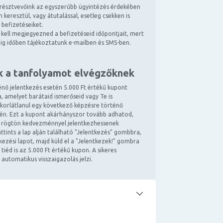
résztvevőink az egyszerűbb ügyintézés érdekében
 keresztül, vagy átutalással, esetleg csekken is
 befizetéseiket.
kell megjegyezned a befizetéseid időpontjait, mert
ndig időben tájékoztatunk e-mailben és SMS-ben.
k a tanfolyamot elvégzőknek
énő jelentkezés esetén 5.000 Ft értékű kupont
, amelyet barátaid ismerőseid vagy Te is
 korlátlanul egy következő képzésre történő
tén. Ezt a kupont akárhányszor tovább adhatod,
 rögtön kedvezménnyel jelentkezhessenek
ttints a lap alján található "Jelentkezés" gombbra,
ntkezési lapot, majd küld el a "Jelentkezek!" gombra
 tiéd is az 5.000 Ft értékű kupon. A sikeres
 automatikus visszaigazolás jelzi.