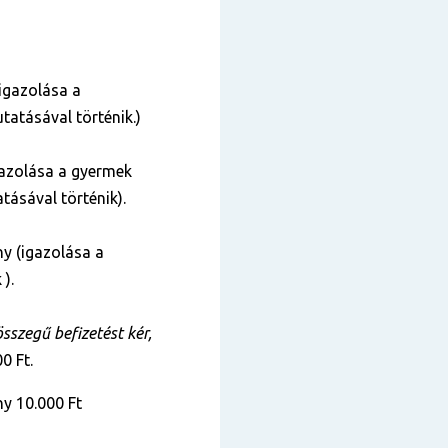
igazolása a
tatásával történik.)
azolása a gyermek
tásával történik).
y (igazolása a
 ).
szegű befizetést kér,
0 Ft.
y 10.000 Ft