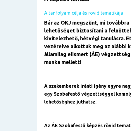
A tanfolyam célja és rövid tematikája
Bár az OKJ megszűnt, mi továbbra 
lehetőséget biztosítani a felnőtte
kivitelezhető, hétvégi tanulásra. E
vezérelve alkottuk meg az alábbi 
államilag elismert (ÁE) végzettség
munka mellett!
A szakemberek iránti igény egyre nag
egy Szobafestő végzettséggel komoly
lehetőséghez juthatsz.
Az ÁE Szobafestő képzés rövid temati