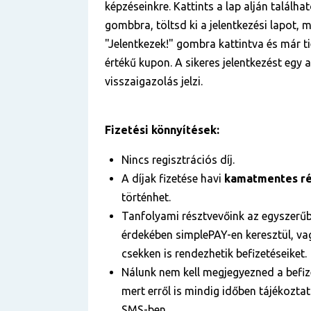
képzéseinkre. Kattints a lap alján találha
gombbra, töltsd ki a jelentkezési lapot, m
"Jelentkezek!" gombra kattintva és már ti
értékű kupon. A sikeres jelentkezést egy
visszaigazolás jelzi.
Fizetési könnyítések:
Nincs regisztrációs díj.
A díjak fizetése havi
kamatmentes ré
történhet.
Tanfolyami résztvevőink az egyszerű
érdekében simplePAY-en keresztül, vag
csekken is rendezhetik befizetéseiket.
Nálunk nem kell megjegyezned a befize
mert erről is mindig időben tájékozta
SMS-ben.