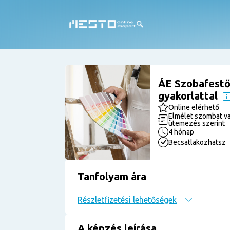
ÁE Szobafestő
gyakorlattal
Online elérhető
Elmélet szombat va
ütemezés szerint
4 hónap
Becsatlakozhatsz
Tanfolyam ára
Részletfizetési lehetőségek
A képzés leírása