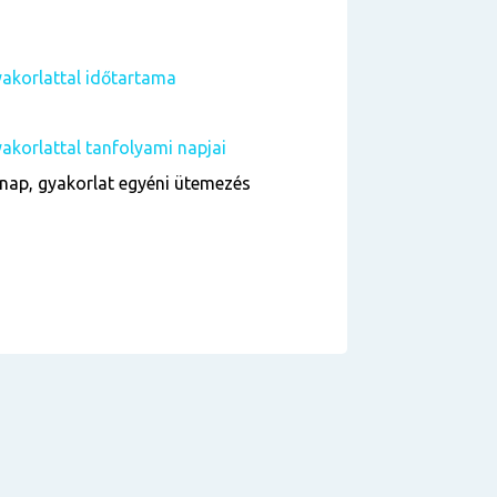
akorlattal időtartama
korlattal tanfolyami napjai
nap, gyakorlat egyéni ütemezés