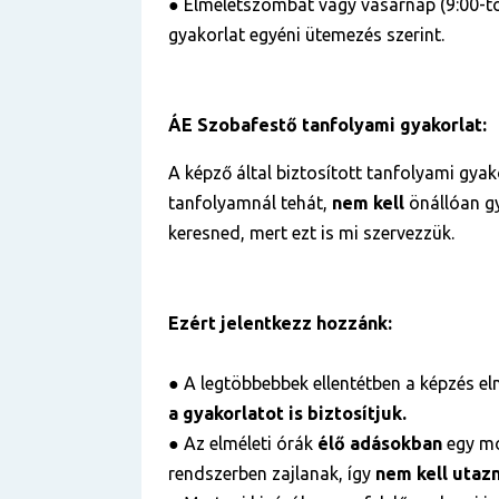
● Elméletszombat vagy vasárnap (9:00-tól
gyakorlat egyéni ütemezés szerint.
ÁE Szobafestő tanfolyami gyakorlat:
A képző által biztosított tanfolyami gyako
tanfolyamnál tehát,
nem kell
önállóan gy
keresned, mert ezt is mi szervezzük.
Ezért jelentkezz hozzánk:
● A legtöbbebbek ellentétben a képzés elm
a gyakorlatot is biztosítjuk.
●
Az elméleti órák
élő adásokban
egy m
rendszerben zajlanak, így
nem kell utaz