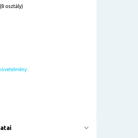
(8 osztály)
követelmény:
atai