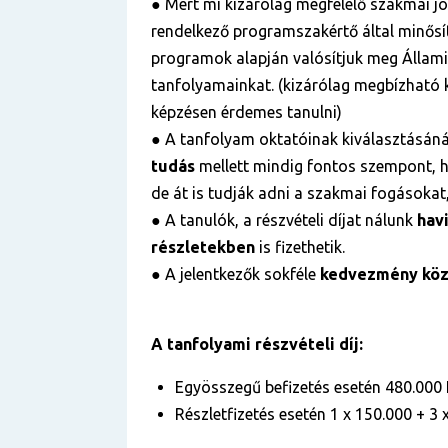
● Mert mi kizárólag megfelelő szakmai j
rendelkező programszakértő által minősít
programok alapján valósítjuk meg Államil
tanfolyamainkat. (kizárólag megbízható k
képzésen érdemes tanulni)
● A tanfolyam oktatóinak kiválasztásán
tudás
mellett mindig fontos szempont, h
de át is tudják adni a szakmai fogásokat,
● A tanulók, a részvételi díjat nálunk
hav
részletekben
is fizethetik.
● A jelentkezők sokféle
kedvezmény közü
A tanfolyami részvételi díj:
Egyösszegű befizetés esetén 480.000 
Részletfizetés esetén 1 x 150.000 + 3 