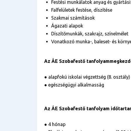
Festési munkálatok anyag és gyártás
Falfelületek festése, díszítése
Szakmai számítások
Ágazati alapok
Díszítőmunkák, szakrajz, színelmélet
Vonatkozó munka-, baleset- és körn
Az ÁE Szobafestő tanfolyammegkezdé
● alapfokú iskolai végzettség (8. osztály)
● egészségügyi alkalmasság
Az ÁE Szobafestő tanfolyam időtart
● 4 hónap