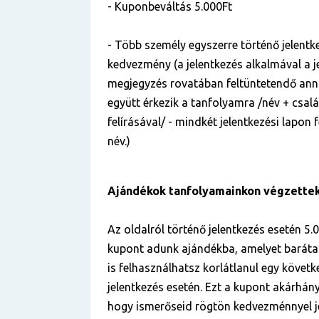
- Kuponbeváltás 5.000Ft
- Több személy egyszerre történő jelentke
kedvezmény (a jelentkezés alkalmával a je
megjegyzés rovatában feltüntetendő anna
együtt érkezik a tanfolyamra /név + csal
felírásával/ - mindkét jelentkezési lapon
név.)
Ajándékok tanfolyamainkon végzette
Az oldalról történő jelentkezés esetén 5.
kupont adunk ajándékba, amelyet baráta
is felhasználhatsz korlátlanul egy követ
jelentkezés esetén. Ezt a kupont akárhá
hogy ismerőseid rögtön kedvezménnyel j