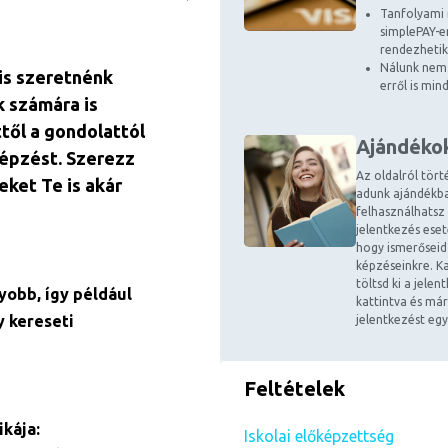
Tanfolyami 
simplePAY-en
rendezhetik
Nálunk nem 
is szeretnénk
erről is mi
k számára is
ttől a gondolattól
Ajándéko
képzést. Szerezz
Az oldalról tört
eket Te is akár
adunk ajándékba
felhasználhatsz
jelentkezés ese
hogy ismerőseid
képzéseinkre. Ka
töltsd ki a jele
yobb, így például
kattintva és már
 kereseti
jelentkezést egy
Feltételek
kája:
Iskolai előképzettség