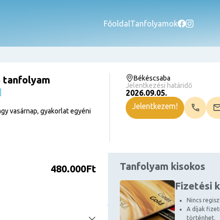
Főoldal
Tanfolyamok
 tanfolyam
Békéscsaba
Jelentkezési határidő
2026.09.05.
Jelentkezem!
gy vasárnap, gyakorlat egyéni
Tanfolyam kisokos
480.000Ft
Fizetési 
Nincs regiszt
A díjak fize
történhet.