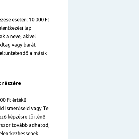
zése esetén: 10.000 Ft
lentkezési lap
k a neve, akivel
ádtag vagy barát
 feltüntetendő a másik
k részére
000 Ft értékű
id ismerőseid vagy Te
kező képzésre történő
nyszor tovább adhatod,
elentkezhessenek