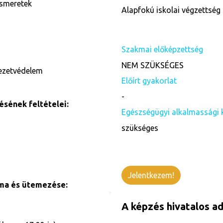
ismeretek
Alapfokú iskolai végzettség 
Szakmai előképzettség
NEM SZÜKSÉGES
yezetvédelem
Előírt gyakorlat
-
sének feltételei:
Egészségügyi alkalmassági 
szükséges
Jelentkezem!
ama és ütemezése:
A képzés hivatalos ad