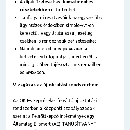
A díjak fizetése havi
kamatmentes
részletekben
is történhet.
Tanfolyami résztvevőink az egyszerűbb
ügyintézés érdekében simplePAY-en
keresztül, vagy átutalással, esetleg
csekken is rendezhetik befizetéseiket.
Nálunk nem kell megjegyezned a
befizetéseid időpontjait, mert erről is
mindig időben tájékoztatunk e-mailben
és SMS-ben.
Vizsgázás az új oktatási rendszerben:
Az OKJ-s képzéseket felváltó új oktatási
rendszerben a központi szabályozások
szerint a Felnőttképző intézmények egy
Államilag Elismert (ÁE) TANÚSÍTVÁNYT