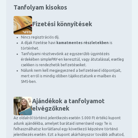
Tanfolyam kisokos
Fizetési könnyítések
Nincs regisztrációs díj.
A díjak fizetése havi
kamatmentes részletekben
is
történhet.
Tanfolyami résztvevőink az egyszerűbb ügyintézés
érdekében simplePAY-en keresztül, vagy átutalással, esetleg
csekken is rendezhetik befizetéseiket.
Nálunk nem kell megjegyezned a befizetéseid időpontjait,
mert erről is mindig időben tájékoztatunk e-mailben és
SMS-ben.
Ajándékok a tanfolyamot
elvégzőknek
Az oldalról történő jelentkezés esetén 5.000 Ft értékű kupont
adunk ajándékba, amelyet barátaid ismerőseid vagy Te is
felhasználhatsz korlátlanul egy következő képzésre történő
jelentkezés esetén. Ezt a kupont akárhányszor tovább adhatod,