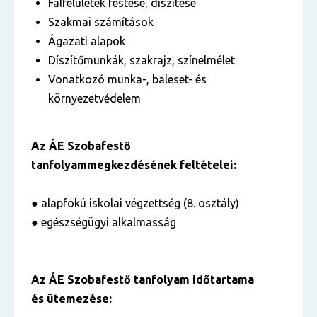
Falfelületek festése, díszítése
Szakmai számítások
Ágazati alapok
Díszítőmunkák, szakrajz, színelmélet
Vonatkozó munka-, baleset- és
környezetvédelem
Az ÁE Szobafestő
tanfolyammegkezdésének feltételei:
● alapfokú iskolai végzettség (8. osztály)
● egészségügyi alkalmasság
Az ÁE Szobafestő tanfolyam időtartama
és ütemezése: