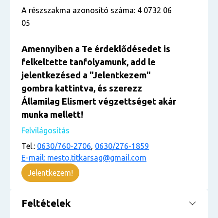
A részszakma azonosító száma: 4 0732 06
05
Amennyiben a Te érdeklődésedet is
felkeltette tanfolyamunk, add le
jelentkezésed a "Jelentkezem"
gombra kattintva, és szerezz
Államilag Elismert végzettséget akár
munka mellett!
Felvilágosítás
Tel.:
0630/760-2706
,
0630/276-1859
E-mail: mesto.titkarsag@gmail.com
Jelentkezem!
Feltételek