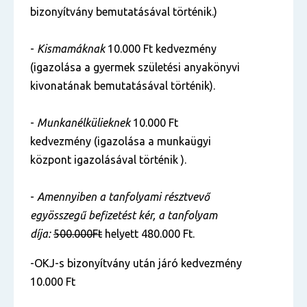
bizonyítvány bemutatásával történik.)
-
Kismamáknak
10.000 Ft kedvezmény
(igazolása a gyermek születési anyakönyvi
kivonatának bemutatásával történik).
-
Munkanélkülieknek
10.000 Ft
kedvezmény (igazolása a munkaügyi
központ igazolásával történik ).
-
Amennyiben a tanfolyami résztvevő
egyösszegű befizetést kér, a tanfolyam
díja:
500.000Ft
helyett 480.000 Ft.
-OKJ-s bizonyítvány után járó kedvezmény
10.000 Ft