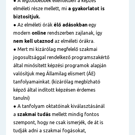
● A legtöbbebbek ellentétben a képzés
elméleti része mellett, mi
a gyakorlatot is
biztosítjuk.
●
Az elméleti órák
élő adásokban
egy
modern
online
rendszerben zajlanak, így
nem kell utaznod
az elméleti órákra.
● Mert mi kizárólag megfelelő szakmai
jogosultsággal rendelkező programszakértő
által minősített képzési programok alapján
valósítjuk meg Államilag elismert (ÁE)
tanfolyamainkat. (kizárólag megbízható
képző által indított képzésen érdemes
tanulni)
● A tanfolyam oktatóinak kiválasztásánál
a
szakmai tudás
mellett mindig fontos
szempont, hogy ne csak ismerjék, de át is
tudják adni a szakmai fogásokat,