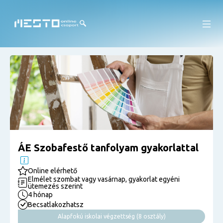
ÁE Szobafestő tanfolyam gyakorlattal
Online elérhető
Elmélet szombat vagy vasárnap, gyakorlat egyéni
ütemezés szerint
4 hónap
Becsatlakozhatsz
Alapfokú iskolai végzettség (8 osztály)