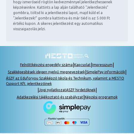
hogy ismerőseid rögtön kedvezménnyel jelentkezhessenek
képzéseinkre. Kattints a lap alján található "Jelentkezés"
gombbra, töltsd ki a jelentkezési lapot, majd küld el a
"Jelentkezek!" gombra kattintva és már tiéd is az 5.000 Ft
értékű kupon. A sikeres jelentkezést egy automatikus
visszaigazolás jelzi.
|
|
|
Felnőttképzési engedély száma
Kapcsolat
Impresszum
|
|
Szakképesítések idegen nyelvű megnevezések
SimplePay információk
ÁSZF az Eduforyou Szakképző Iskola és Technikum, valamint a MESTO
Csoport Kft. jelentkezőinek
|
|
Jogi nyilatkozat
ASZF hirdetőknek
|
Adatkezelési tájékoztató és szabályzat
Képzési programok