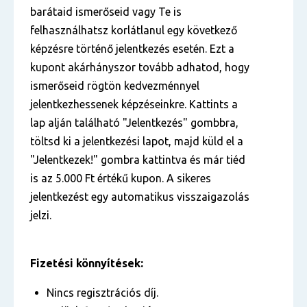
barátaid ismerőseid vagy Te is
felhasználhatsz korlátlanul egy következő
képzésre történő jelentkezés esetén. Ezt a
kupont akárhányszor tovább adhatod, hogy
ismerőseid rögtön kedvezménnyel
jelentkezhessenek képzéseinkre. Kattints a
lap alján található "Jelentkezés" gombbra,
töltsd ki a jelentkezési lapot, majd küld el a
"Jelentkezek!" gombra kattintva és már tiéd
is az 5.000 Ft értékű kupon. A sikeres
jelentkezést egy automatikus visszaigazolás
jelzi.
Fizetési könnyítések:
Nincs regisztrációs díj.