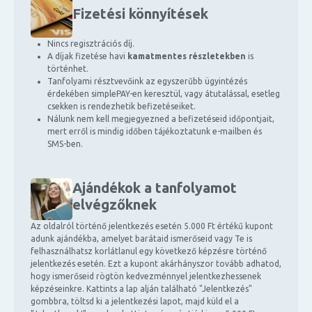
Fizetési könnyítések
Nincs regisztrációs díj.
A díjak fizetése havi
kamatmentes részletekben
is
történhet.
Tanfolyami résztvevőink az egyszerűbb ügyintézés
érdekében simplePAY-en keresztül, vagy átutalással, esetleg
csekken is rendezhetik befizetéseiket.
Nálunk nem kell megjegyezned a befizetéseid időpontjait,
mert erről is mindig időben tájékoztatunk e-mailben és
SMS-ben.
Ajándékok a tanfolyamot
elvégzőknek
Az oldalról történő jelentkezés esetén 5.000 Ft értékű kupont
adunk ajándékba, amelyet barátaid ismerőseid vagy Te is
felhasználhatsz korlátlanul egy következő képzésre történő
jelentkezés esetén. Ezt a kupont akárhányszor tovább adhatod,
hogy ismerőseid rögtön kedvezménnyel jelentkezhessenek
képzéseinkre. Kattints a lap alján található "Jelentkezés"
gombbra, töltsd ki a jelentkezési lapot, majd küld el a