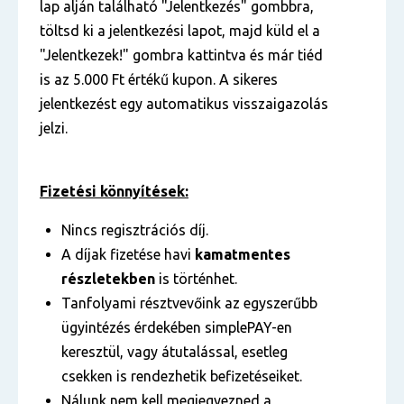
lap alján található "Jelentkezés" gombbra,
töltsd ki a jelentkezési lapot, majd küld el a
"Jelentkezek!" gombra kattintva és már tiéd
is az 5.000 Ft értékű kupon. A sikeres
jelentkezést egy automatikus visszaigazolás
jelzi.
Fizetési könnyítések:
Nincs regisztrációs díj.
A díjak fizetése havi
kamatmentes
részletekben
is történhet.
Tanfolyami résztvevőink az egyszerűbb
ügyintézés érdekében simplePAY-en
keresztül, vagy átutalással, esetleg
csekken is rendezhetik befizetéseiket.
Nálunk nem kell megjegyezned a