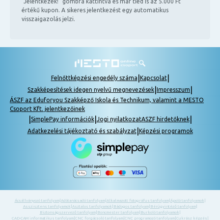
"Jelentkezek!" gombra kattintva és már tiéd is az 5.000 Ft
értékű kupon. A sikeres jelentkezést egy automatikus
visszaigazolás jelzi.
|
|
Felnőttképzési engedély száma
Kapcsolat
|
|
Szakképesítések idegen nyelvű megnevezések
Impresszum
ÁSZF az Eduforyou Szakképző Iskola és Technikum, valamint a MESTO
Csoport Kft. jelentkezőinek
|
|
|
SimplePay információk
Jogi nyilatkozat
ASZF hirdetőknek
|
Adatkezelési tájékoztató és szabályzat
Képzési programok
Ácsállványozó tanfolyam
|
Adótanácsadó tanfolyam
|
Alkalmazott fotográfus tanfolyam
|
Ápoló tanfolyamok
|
Asszisztens tanfolyamok
|
Asztalos tanfolyamok
|
Bádogos tanfolyam
|
Bérügyintéző tanfolyam
|
Biztonságszervező tanfolyam
|
Boncmester tanfolyam
|
Burkoló tanfolyamok
|
CAD-CAM informatikus tanfolyam
|
CNC forgácsoló tanfolyam
|
CNC programozó tanfolyam
|
Cukrász képzés
|