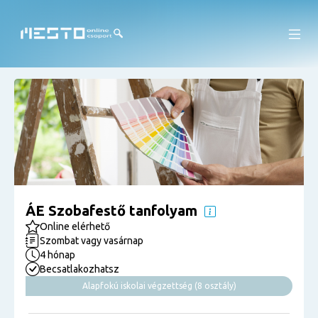
ÁE Szobafestő tanfolyam
Online elérhető
Szombat vagy vasárnap
4 hónap
Becsatlakozhatsz
Alapfokú iskolai végzettség (8 osztály)