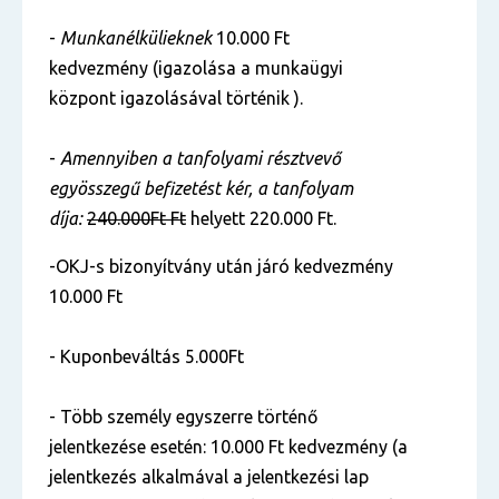
-
Munkanélkülieknek
10.000 Ft
kedvezmény (igazolása a munkaügyi
központ igazolásával történik ).
-
Amennyiben a tanfolyami résztvevő
egyösszegű befizetést kér, a tanfolyam
díja:
240.000Ft Ft
helyett 220.000 Ft.
-OKJ-s bizonyítvány után járó kedvezmény
10.000 Ft
- Kuponbeváltás 5.000Ft
- Több személy egyszerre történő
jelentkezése esetén: 10.000 Ft kedvezmény (a
jelentkezés alkalmával a jelentkezési lap