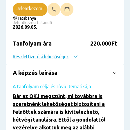
Jelentkezem!
Tatabánya
Jelentkezési határidő
2026.09.05.
Tanfolyam ára
220.000Ft
Részletfizetési lehetőségek
A képzés leírása
A tanfolyam célja és rövid tematikája
Bár az OKJ megszűnt, mi továbbra is
szeretnénk lehetőséget biztosítani a
felnőttek számára is kivitelezhető,
hétvégi tanulásra. Ettől a gondolattól
vezérelve alkottuk meg az alábbi