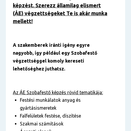
képzést. Szerezz államilag elismert
(ÁE) végzettségeket Te is akár munka
mellett!
A szakemberek iránti igény egyre
nagyobb, így például egy Szobafestő
végzettséggel komoly kereseti
lehetőséghez juthatsz.
Az ÁE Szobafestő képzés rövid tematikája:
Festési munkálatok anyag és
gyártásismeretek
Falfelületek festése, díszítése
Szakmai számítások