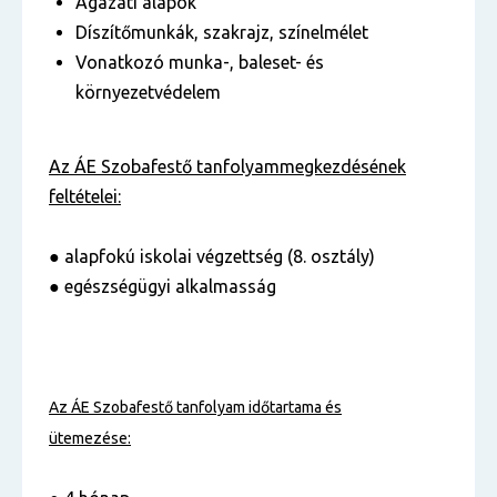
Ágazati alapok
Díszítőmunkák, szakrajz, színelmélet
Vonatkozó munka-, baleset- és
környezetvédelem
Az ÁE Szobafestő tanfolyam
megkezdésének
feltételei:
● alapfokú iskolai végzettség (8. osztály)
● egészségügyi alkalmasság
Az ÁE Szobafestő tanfolyam
időtartama és
ütemezése: