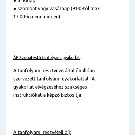
● 4 hónap
● szombat vagy vasárnap (9:00-tól max.
17:00-ig nem minden)
ÁE Szobafestő tanfolyami gyakorlat
:
A tanfolyami résztvevő által önállóan
szervezett tanfolyami gyakorlattal. A
gyakorlat elvégzéséhez szükséges
instrukciókat a képző biztosítja.
A tanfolyami részvételi díj: