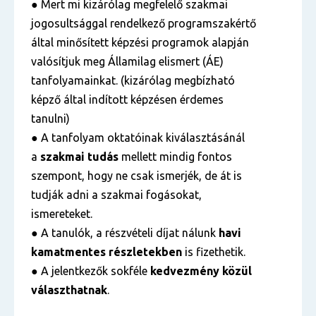
● Mert mi kizárólag megfelelő szakmai
jogosultsággal rendelkező programszakértő
által minősített képzési programok alapján
valósítjuk meg Államilag elismert (ÁE)
tanfolyamainkat. (kizárólag megbízható
képző által indított képzésen érdemes
tanulni)
● A tanfolyam oktatóinak kiválasztásánál
a
szakmai tudás
mellett mindig fontos
szempont, hogy ne csak ismerjék, de át is
tudják adni a szakmai fogásokat,
ismereteket.
● A tanulók, a részvételi díjat nálunk
havi
kamatmentes részletekben
is fizethetik.
● A jelentkezők sokféle
kedvezmény közül
választhatnak
.