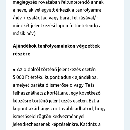
megjegyzés rovatában feltüntetendő annak
a neve, akivel együtt érkezik a tanfolyamra
/név + családtag vagy barát felírásával/ -
mindkét jelentkezési lapon feltüntetendő a
másik név.)
Ajándékok tanfolyamainkon végzettek
részére
● Az oldalról történő jelentkezés esetén
5.000 Ft értékű kupont adunk ajándékba,
amelyet barátaid ismerőseid vagy Te is
felhasználhatsz korlátlanul egy következő
képzésre történő jelentkezés esetén. Ezt a
kupont akárhányszor tovább adhatod, hogy
ismerőseid rögtön kedvezménnyel
jelentkezhessenek képzéseinkre. Kattints a