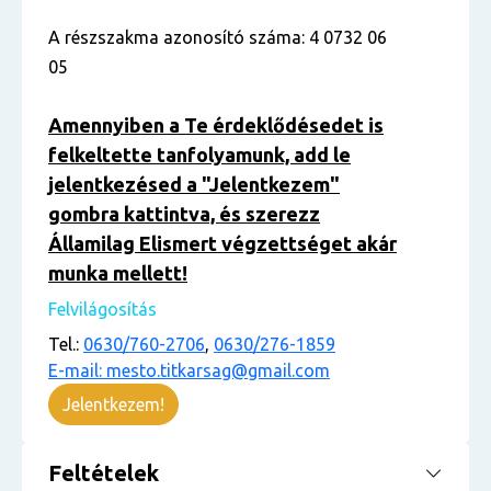
A részszakma azonosító száma: 4 0732 06
05
Amennyiben a Te érdeklődésedet is
felkeltette tanfolyamunk, add le
jelentkezésed a "Jelentkezem"
gombra kattintva, és szerezz
Államilag Elismert végzettséget akár
munka mellett!
Felvilágosítás
Tel.:
0630/760-2706
,
0630/276-1859
E-mail: mesto.titkarsag@gmail.com
Jelentkezem!
Feltételek