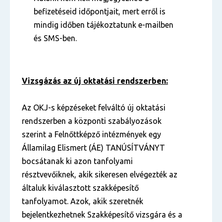
befizetéseid időpontjait, mert erről is
mindig időben tájékoztatunk e-mailben
és SMS-ben.
Vizsgázás az új oktatási rendszerben:
Az OKJ-s képzéseket felváltó új oktatási
rendszerben a központi szabályozások
szerint a Felnőttképző intézmények egy
Államilag Elismert (ÁE) TANÚSÍTVÁNYT
bocsátanak ki azon tanfolyami
résztvevőiknek, akik sikeresen elvégezték az
általuk kiválasztott szakképesítő
tanfolyamot. Azok, akik szeretnék
bejelentkezhetnek Szakképesítő vizsgára és a