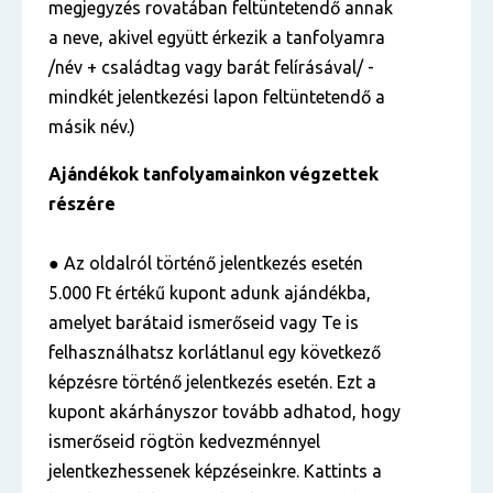
megjegyzés rovatában feltüntetendő annak
a neve, akivel együtt érkezik a tanfolyamra
/név + családtag vagy barát felírásával/ -
mindkét jelentkezési lapon feltüntetendő a
másik név.)
Ajándékok tanfolyamainkon végzettek
részére
● Az oldalról történő jelentkezés esetén
5.000 Ft értékű kupont adunk ajándékba,
amelyet barátaid ismerőseid vagy Te is
felhasználhatsz korlátlanul egy következő
képzésre történő jelentkezés esetén. Ezt a
kupont akárhányszor tovább adhatod, hogy
ismerőseid rögtön kedvezménnyel
jelentkezhessenek képzéseinkre. Kattints a