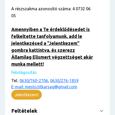
A részszakma azonosító száma: 4 0732 06
05
Amennyiben a Te érdeklődésedet is
felkeltette tanfolyamunk, add le
jelentkezésed a "Jelentkezem"
gombra kattintva, és szerezz
Államilag Elismert végzettséget akár
munka mellett!
Felvilágosítás
Tel.:
0630/760-2706
,
0630/276-1859
E-mail: mesto.titkarsag@gmail.com
Jelentkezem!
Feltételek