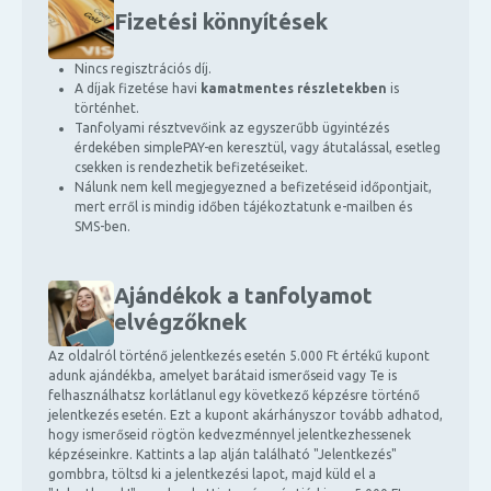
Fizetési könnyítések
Nincs regisztrációs díj.
A díjak fizetése havi
kamatmentes részletekben
is
történhet.
Tanfolyami résztvevőink az egyszerűbb ügyintézés
érdekében simplePAY-en keresztül, vagy átutalással, esetleg
csekken is rendezhetik befizetéseiket.
Nálunk nem kell megjegyezned a befizetéseid időpontjait,
mert erről is mindig időben tájékoztatunk e-mailben és
SMS-ben.
Ajándékok a tanfolyamot
elvégzőknek
Az oldalról történő jelentkezés esetén 5.000 Ft értékű kupont
adunk ajándékba, amelyet barátaid ismerőseid vagy Te is
felhasználhatsz korlátlanul egy következő képzésre történő
jelentkezés esetén. Ezt a kupont akárhányszor tovább adhatod,
hogy ismerőseid rögtön kedvezménnyel jelentkezhessenek
képzéseinkre. Kattints a lap alján található "Jelentkezés"
gombbra, töltsd ki a jelentkezési lapot, majd küld el a