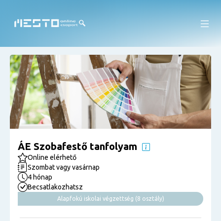
ÁE Szobafestő tanfolyam
Online elérhető
Szombat vagy vasárnap
4 hónap
Becsatlakozhatsz
Alapfokú iskolai végzettség (8 osztály)