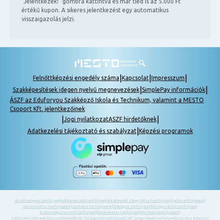
"Jelentkezek!" gombra kattintva és már tiéd is az 5.000 Ft
értékű kupon. A sikeres jelentkezést egy automatikus
visszaigazolás jelzi.
|
|
|
Felnőttképzési engedély száma
Kapcsolat
Impresszum
|
|
Szakképesítések idegen nyelvű megnevezések
SimplePay információk
ÁSZF az Eduforyou Szakképző Iskola és Technikum, valamint a MESTO
Csoport Kft. jelentkezőinek
|
|
Jogi nyilatkozat
ASZF hirdetőknek
|
Adatkezelési tájékoztató és szabályzat
Képzési programok
Ácsállványozó tanfolyam
|
Adótanácsadó tanfolyam
|
Alkalmazott fotográfus tanfolyam
|
Ápoló tanfolyamok
|
Asszisztens tanfolyamok
|
Asztalos tanfolyamok
|
Bádogos tanfolyam
|
Bérügyintéző tanfolyam
|
Biztonságszervező tanfolyam
|
Boncmester tanfolyam
|
Burkoló tanfolyamok
|
CAD-CAM informatikus tanfolyam
|
CNC forgácsoló tanfolyam
|
CNC programozó tanfolyam
|
Cukrász képzés
|