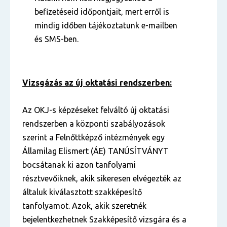
befizetéseid időpontjait, mert erről is
mindig időben tájékoztatunk e-mailben
és SMS-ben.
Vizsgázás az új oktatási rendszerben:
Az OKJ-s képzéseket felváltó új oktatási
rendszerben a központi szabályozások
szerint a Felnőttképző intézmények egy
Államilag Elismert (ÁE) TANÚSÍTVÁNYT
bocsátanak ki azon tanfolyami
résztvevőiknek, akik sikeresen elvégezték az
általuk kiválasztott szakképesítő
tanfolyamot. Azok, akik szeretnék
bejelentkezhetnek Szakképesítő vizsgára és a