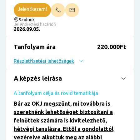
Jelentkezem!
Szolnok
Jelentkezési határidő
2026.09.05.
Tanfolyam ára
220.000Ft
Részletfizetési lehetőségek
A képzés leírása
A tanfolyam célja és rövid tematikája
Bár az OKJ megszűnt, mi továbbra is
szeretnénk lehetőséget biztosítani a
felnőttek számára is kivitelezhető,
hétvégi tanulásra. Ettől a gondolattól
vezérelve alkottuk meg az alábbi