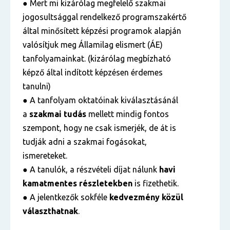
● Mert mi kizárólag megfelelő szakmai
jogosultsággal rendelkező programszakértő
által minősített képzési programok alapján
valósítjuk meg Államilag elismert (ÁE)
tanfolyamainkat. (kizárólag megbízható
képző által indított képzésen érdemes
tanulni)
● A tanfolyam oktatóinak kiválasztásánál
a
szakmai tudás
mellett mindig fontos
szempont, hogy ne csak ismerjék, de át is
tudják adni a szakmai fogásokat,
ismereteket.
● A tanulók, a részvételi díjat nálunk
havi
kamatmentes részletekben
is fizethetik.
● A jelentkezők sokféle
kedvezmény közül
választhatnak
.