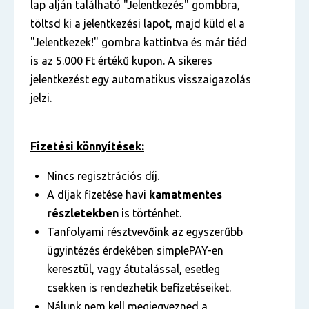
lap alján található "Jelentkezés" gombbra,
töltsd ki a jelentkezési lapot, majd küld el a
"Jelentkezek!" gombra kattintva és már tiéd
is az 5.000 Ft értékű kupon. A sikeres
jelentkezést egy automatikus visszaigazolás
jelzi.
Fizetési könnyítések:
Nincs regisztrációs díj.
A díjak fizetése havi
kamatmentes
részletekben
is történhet.
Tanfolyami résztvevőink az egyszerűbb
ügyintézés érdekében simplePAY-en
keresztül, vagy átutalással, esetleg
csekken is rendezhetik befizetéseiket.
Nálunk nem kell megjegyezned a