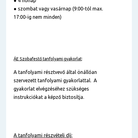
● 4 hónap
● szombat vagy vasárnap (9:00-tól max.
17:00-ig nem minden)
ÁE Szobafestő tanfolyami gyakorlat
:
A tanfolyami résztvevő által önállóan
szervezett tanfolyami gyakorlattal. A
gyakorlat elvégzéséhez szükséges
instrukciókat a képző biztosítja.
A tanfolyami részvételi díj: