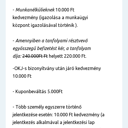
-
Munkanélkülieknek
10.000 Ft
kedvezmény (igazolása a munkaügyi
központ igazolásával történik ).
-
Amennyiben a tanfolyami résztvevő
egyösszegű befizetést kér, a tanfolyam
díja:
240.000Ft Ft
helyett 220.000 Ft.
-OKJ-s bizonyítvány után járó kedvezmény
10.000 Ft
- Kuponbeváltás 5.000Ft
- Több személy egyszerre történő
jelentkezése esetén: 10.000 Ft kedvezmény (a
jelentkezés alkalmával a jelentkezési lap