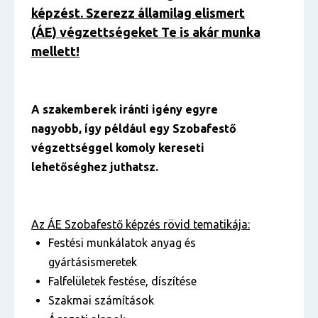
képzést. Szerezz államilag elismert
(ÁE) végzettségeket Te is akár munka
mellett!
A szakemberek iránti igény egyre
nagyobb, így például egy Szobafestő
végzettséggel komoly kereseti
lehetőséghez juthatsz.
Az ÁE Szobafestő képzés rövid tematikája:
Festési munkálatok anyag és
gyártásismeretek
Falfelületek festése, díszítése
Szakmai számítások