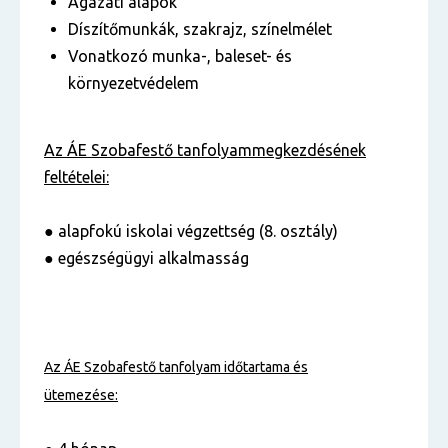
Ágazati alapok
Díszítőmunkák, szakrajz, színelmélet
Vonatkozó munka-, baleset- és
környezetvédelem
Az ÁE Szobafestő tanfolyam
megkezdésének
feltételei:
● alapfokú iskolai végzettség (8. osztály)
● egészségügyi alkalmasság
Az ÁE Szobafestő tanfolyam
időtartama és
ütemezése: