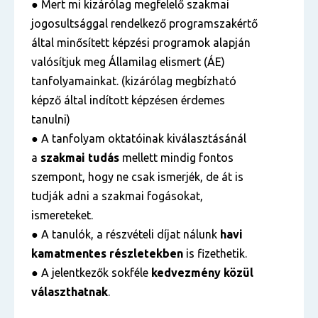
● Mert mi kizárólag megfelelő szakmai
jogosultsággal rendelkező programszakértő
által minősített képzési programok alapján
valósítjuk meg Államilag elismert (ÁE)
tanfolyamainkat. (kizárólag megbízható
képző által indított képzésen érdemes
tanulni)
● A tanfolyam oktatóinak kiválasztásánál
a
szakmai tudás
mellett mindig fontos
szempont, hogy ne csak ismerjék, de át is
tudják adni a szakmai fogásokat,
ismereteket.
● A tanulók, a részvételi díjat nálunk
havi
kamatmentes részletekben
is fizethetik.
● A jelentkezők sokféle
kedvezmény közül
választhatnak
.