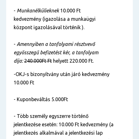
-
Munkanélkülieknek
10.000 Ft
kedvezmény (igazolása a munkaügyi
központ igazolásával történik ).
-
Amennyiben a tanfolyami résztvevő
egyösszegű befizetést kér, a tanfolyam
díja:
240.000Ft Ft
helyett 220.000 Ft.
-OKJ-s bizonyítvány után járó kedvezmény
10.000 Ft
- Kuponbeváltás 5.000Ft
- Több személy egyszerre történő
jelentkezése esetén: 10.000 Ft kedvezmény (a
jelentkezés alkalmával a jelentkezési lap