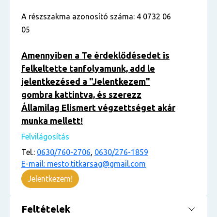
A részszakma azonosító száma: 4 0732 06
05
Amennyiben a Te érdeklődésedet is
felkeltette tanfolyamunk, add le
jelentkezésed a "Jelentkezem"
gombra kattintva, és szerezz
Államilag Elismert végzettséget akár
munka mellett!
Felvilágosítás
Tel.:
0630/760-2706
,
0630/276-1859
E-mail: mesto.titkarsag@gmail.com
Jelentkezem!
Feltételek