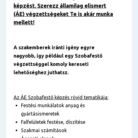
képzést. Szerezz államilag elismert
(ÁE) végzettségeket Te is akár munka
mellett!
A szakemberek iránti igény egyre
nagyobb, így például egy Szobafestő
végzettséggel komoly kereseti
lehetőséghez juthatsz.
Az ÁE Szobafestő képzés rövid tematikája:
Festési munkálatok anyag és
gyártásismeretek
Falfelületek festése, díszítése
Szakmai számítások