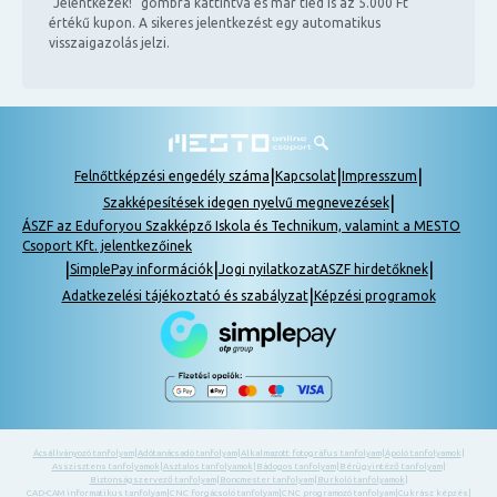
"Jelentkezek!" gombra kattintva és már tiéd is az 5.000 Ft
értékű kupon. A sikeres jelentkezést egy automatikus
visszaigazolás jelzi.
|
|
|
Felnőttképzési engedély száma
Kapcsolat
Impresszum
|
Szakképesítések idegen nyelvű megnevezések
ÁSZF az Eduforyou Szakképző Iskola és Technikum, valamint a MESTO
Csoport Kft. jelentkezőinek
|
|
|
SimplePay információk
Jogi nyilatkozat
ASZF hirdetőknek
|
Adatkezelési tájékoztató és szabályzat
Képzési programok
Ácsállványozó tanfolyam
|
Adótanácsadó tanfolyam
|
Alkalmazott fotográfus tanfolyam
|
Ápoló tanfolyamok
|
Asszisztens tanfolyamok
|
Asztalos tanfolyamok
|
Bádogos tanfolyam
|
Bérügyintéző tanfolyam
|
Biztonságszervező tanfolyam
|
Boncmester tanfolyam
|
Burkoló tanfolyamok
|
CAD-CAM informatikus tanfolyam
|
CNC forgácsoló tanfolyam
|
CNC programozó tanfolyam
|
Cukrász képzés
|