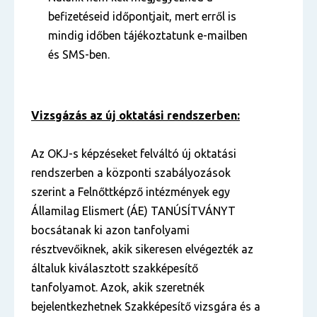
befizetéseid időpontjait, mert erről is
mindig időben tájékoztatunk e-mailben
és SMS-ben.
Vizsgázás az új oktatási rendszerben:
Az OKJ-s képzéseket felváltó új oktatási
rendszerben a központi szabályozások
szerint a Felnőttképző intézmények egy
Államilag Elismert (ÁE) TANÚSÍTVÁNYT
bocsátanak ki azon tanfolyami
résztvevőiknek, akik sikeresen elvégezték az
általuk kiválasztott szakképesítő
tanfolyamot. Azok, akik szeretnék
bejelentkezhetnek Szakképesítő vizsgára és a