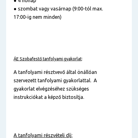
● 4 hónap
● szombat vagy vasárnap (9:00-tól max.
17:00-ig nem minden)
ÁE Szobafestő tanfolyami gyakorlat
:
A tanfolyami résztvevő által önállóan
szervezett tanfolyami gyakorlattal. A
gyakorlat elvégzéséhez szükséges
instrukciókat a képző biztosítja.
A tanfolyami részvételi díj: