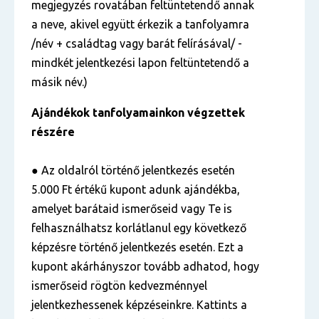
megjegyzés rovatában feltüntetendő annak
a neve, akivel együtt érkezik a tanfolyamra
/név + családtag vagy barát felírásával/ -
mindkét jelentkezési lapon feltüntetendő a
másik név.)
Ajándékok tanfolyamainkon végzettek
részére
● Az oldalról történő jelentkezés esetén
5.000 Ft értékű kupont adunk ajándékba,
amelyet barátaid ismerőseid vagy Te is
felhasználhatsz korlátlanul egy következő
képzésre történő jelentkezés esetén. Ezt a
kupont akárhányszor tovább adhatod, hogy
ismerőseid rögtön kedvezménnyel
jelentkezhessenek képzéseinkre. Kattints a