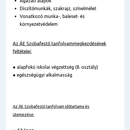
Ágazati alapok
Díszítőmunkák, szakrajz, színelmélet
Vonatkozó munka-, baleset- és
környezetvédelem
Az ÁE Szobafestő tanfolyam
megkezdésének
feltételei:
● alapfokú iskolai végzettség (8. osztály)
● egészségügyi alkalmasság
Az ÁE Szobafestő tanfolyam
időtartama és
ütemezése: