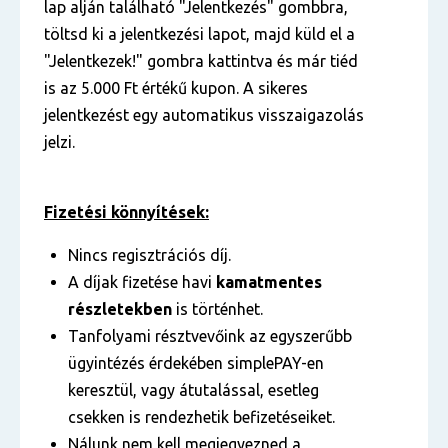
lap alján található "Jelentkezés" gombbra,
töltsd ki a jelentkezési lapot, majd küld el a
"Jelentkezek!" gombra kattintva és már tiéd
is az 5.000 Ft értékű kupon. A sikeres
jelentkezést egy automatikus visszaigazolás
jelzi.
Fizetési könnyítések:
Nincs regisztrációs díj.
A díjak fizetése havi
kamatmentes
részletekben
is történhet.
Tanfolyami résztvevőink az egyszerűbb
ügyintézés érdekében simplePAY-en
keresztül, vagy átutalással, esetleg
csekken is rendezhetik befizetéseiket.
Nálunk nem kell megjegyezned a