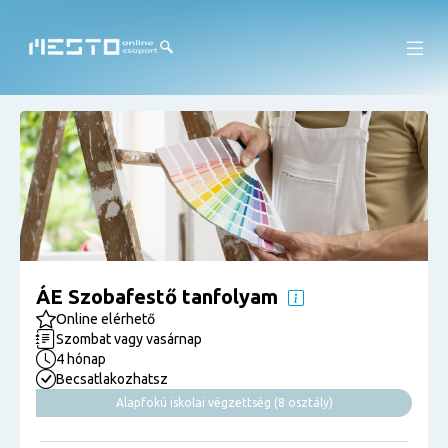
ÁE Szobafestő tanfolyam
Online elérhető
Szombat vagy vasárnap
4 hónap
Becsatlakozhatsz
Alapfokú iskolai végzettség (8 osztály)