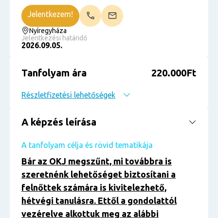
Jelentkezem!
Nyíregyháza
Jelentkezési határidő
2026.09.05.
Tanfolyam ára
220.000Ft
Részletfizetési lehetőségek
A képzés leírása
A tanfolyam célja és rövid tematikája
Bár az OKJ megszűnt, mi továbbra is
szeretnénk lehetőséget biztosítani a
felnőttek számára is kivitelezhető,
hétvégi tanulásra. Ettől a gondolattól
vezérelve alkottuk meg az alábbi