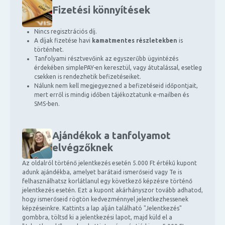
Fizetési könnyítések
Nincs regisztrációs díj.
A díjak fizetése havi
kamatmentes részletekben
is
történhet.
Tanfolyami résztvevőink az egyszerűbb ügyintézés
érdekében simplePAY-en keresztül, vagy átutalással, esetleg
csekken is rendezhetik befizetéseiket.
Nálunk nem kell megjegyezned a befizetéseid időpontjait,
mert erről is mindig időben tájékoztatunk e-mailben és
SMS-ben.
Ajándékok a tanfolyamot
elvégzőknek
Az oldalról történő jelentkezés esetén 5.000 Ft értékű kupont
adunk ajándékba, amelyet barátaid ismerőseid vagy Te is
felhasználhatsz korlátlanul egy következő képzésre történő
jelentkezés esetén. Ezt a kupont akárhányszor tovább adhatod,
hogy ismerőseid rögtön kedvezménnyel jelentkezhessenek
képzéseinkre. Kattints a lap alján található "Jelentkezés"
gombbra, töltsd ki a jelentkezési lapot, majd küld el a