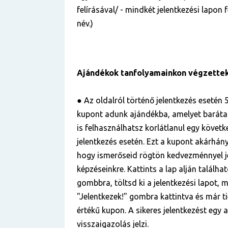
felírásával/ - mindkét jelentkezési lapon
név.)
Ajándékok tanfolyamainkon végzette
● Az oldalról történő jelentkezés esetén 5
kupont adunk ajándékba, amelyet baráta
is felhasználhatsz korlátlanul egy követ
jelentkezés esetén. Ezt a kupont akárhá
hogy ismerőseid rögtön kedvezménnyel j
képzéseinkre. Kattints a lap alján találha
gombbra, töltsd ki a jelentkezési lapot, m
"Jelentkezek!" gombra kattintva és már ti
értékű kupon. A sikeres jelentkezést egy
visszaigazolás jelzi.