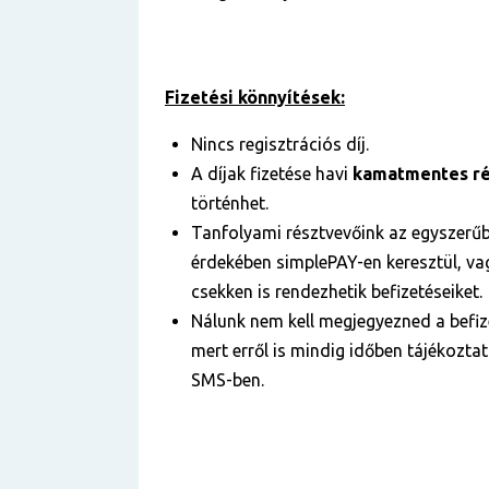
Fizetési könnyítések:
Nincs regisztrációs díj.
A díjak fizetése havi
kamatmentes ré
történhet.
Tanfolyami résztvevőink az egyszerű
érdekében simplePAY-en keresztül, vag
csekken is rendezhetik befizetéseiket.
Nálunk nem kell megjegyezned a befize
mert erről is mindig időben tájékozta
SMS-ben.