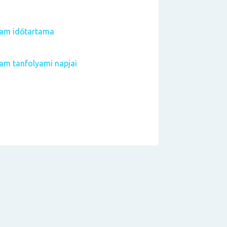
yam időtartama
am tanfolyami napjai