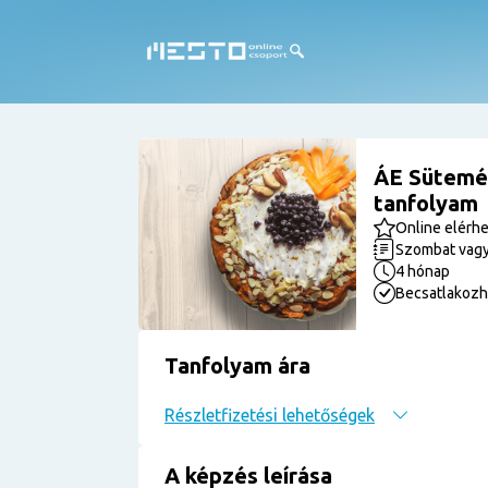
ÁE Sütemé
tanfolyam
Online elérh
Szombat vagy
4 hónap
Becsatlakozh
Tanfolyam ára
Részletfizetési lehetőségek
A képzés leírása