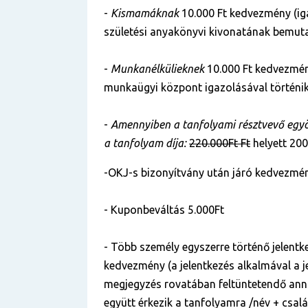
-
Kismamáknak
10.000 Ft kedvezmény (ig
születési anyakönyvi kivonatának bemuta
-
Munkanélkülieknek
10.000 Ft kedvezmén
munkaügyi központ igazolásával történik
-
Amennyiben a tanfolyami résztvevő egyös
a tanfolyam díja:
220.000Ft Ft
helyett 200
-OKJ-s bizonyítvány után járó kedvezmén
- Kuponbeváltás 5.000Ft
- Több személy egyszerre történő jelentke
kedvezmény (a jelentkezés alkalmával a je
megjegyzés rovatában feltüntetendő anna
együtt érkezik a tanfolyamra /név + csal