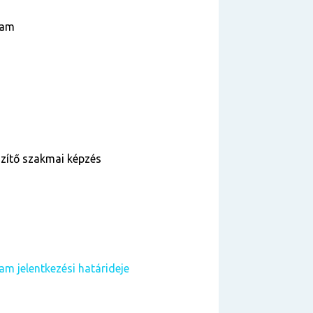
yam
szítő szakmai képzés
m jelentkezési határideje