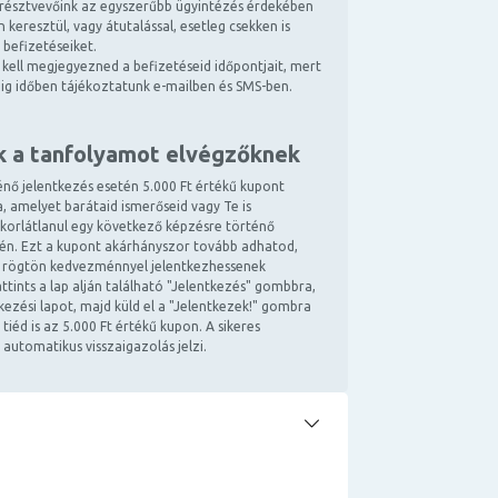
résztvevőink az egyszerűbb ügyintézés érdekében
 keresztül, vagy átutalással, esetleg csekken is
 befizetéseiket.
kell megjegyezned a befizetéseid időpontjait, mert
ndig időben tájékoztatunk e-mailben és SMS-ben.
k a tanfolyamot elvégzőknek
énő jelentkezés esetén 5.000 Ft értékű kupont
, amelyet barátaid ismerőseid vagy Te is
 korlátlanul egy következő képzésre történő
tén. Ezt a kupont akárhányszor tovább adhatod,
 rögtön kedvezménnyel jelentkezhessenek
ttints a lap alján található "Jelentkezés" gombbra,
ntkezési lapot, majd küld el a "Jelentkezek!" gombra
 tiéd is az 5.000 Ft értékű kupon. A sikeres
 automatikus visszaigazolás jelzi.