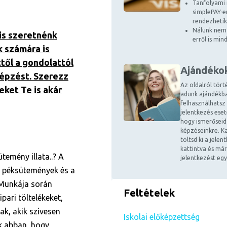
Tanfolyami 
simplePAY-en
rendezhetik
Nálunk nem 
is szeretnénk
erről is mi
k számára is
ttől a gondolattól
Ajándéko
képzést. Szerezz
Az oldalról tört
eket Te is akár
adunk ajándékba
felhasználhatsz
jelentkezés ese
hogy ismerőseid
képzéseinkre. Ka
töltsd ki a jele
kattintva és már
temény illata..? A
jelentkezést egy
 péksütemények és a
 Munkája során
Feltételek
ari töltelékeket,
ak, akik szívesen
Iskolai előképzettség
ik abban, hogy