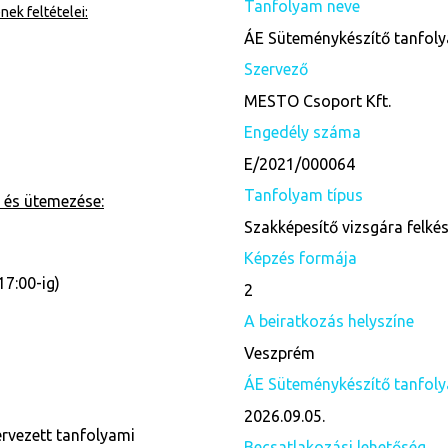
Tanfolyam neve
ek feltételei:
ÁE Süteménykészítő tanfol
Szervező
MESTO Csoport Kft.
Engedély száma
E/2021/000064
Tanfolyam típus
 és ütemezése:
Szakképesítő vizsgára felké
Képzés formája
17:00-ig)
2
A beiratkozás helyszíne
Veszprém
ÁE Süteménykészítő tanfolya
2026.09.05.
ervezett tanfolyami
Becsatlakozási lehetőség