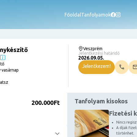
Főoldal
Tanfolyamok
nykészítő
Veszprém
Jelentkezési határidő
2026.09.05.
ető
Jelentkezem!
 vasárnap
atsz
Tanfolyam kisokos
200.000Ft
Fizetési 
Nincs regiszt
A díjak fize
történhet.