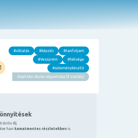
#oktatás
#képzés
#tanfolyam
#Veszprém
#hétvége
#süteménykészítő
Alapfokú iskolai végzettség (8 osztály)
könnyítések
rációs díj.
tése havi
kamatmentes részletekben
is