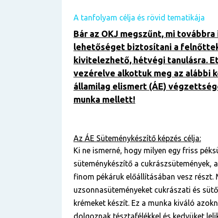
A tanfolyam célja és rövid tematikája
Bár az OKJ megszűnt, mi továbbra 
lehetőséget biztosítani a felnőtte
kivitelezhető, hétvégi tanulásra. E
vezérelve alkottuk meg az alábbi 
államilag elismert (ÁE) végzettség
munka mellett!
Az ÁE
Süteménykészítő képzés célja:
Ki ne ismerné, hogy milyen egy friss péksü
süteménykészítő a cukrászsütemények, a
finom pékáruk előállításában vesz részt.
uzsonnasüteményeket cukrászati és sütőip
krémeket készít. Ez a munka kiváló azokn
dolgoznak tésztafélékkel és kedvüket lel