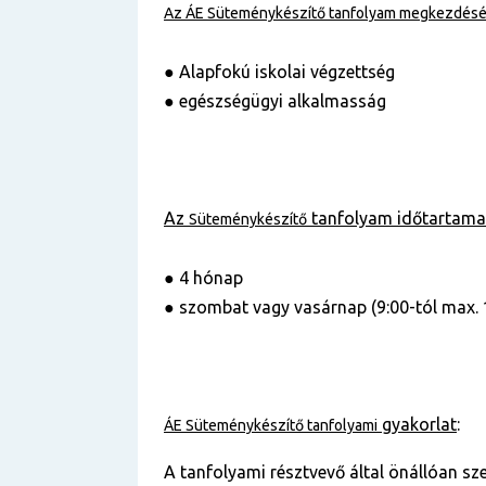
Az ÁE
Süteménykészítő
tanfolyam
megkezdésén
● Alapfokú iskolai végzettség
● egészségügyi alkalmasság
Az
tanfolyam
időtartama
Süteménykészítő
● 4 hónap
● szombat vagy vasárnap (9:00-tól max. 
gyakorlat
:
ÁE
Süteménykészítő
tanfolyami
A tanfolyami résztvevő által önállóan sz