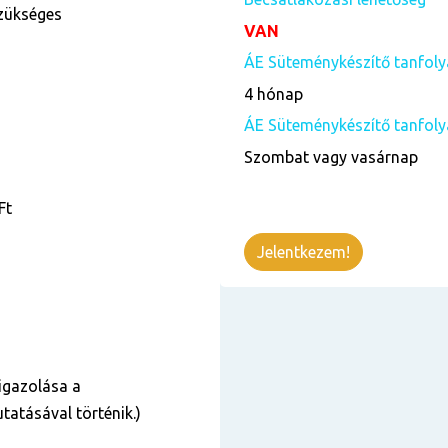
szükséges
VAN
ÁE Süteménykészítő tanfol
4 hónap
ÁE Süteménykészítő tanfoly
Szombat vagy vasárnap
Ft
Jelentkezem!
igazolása a
tatásával történik.)