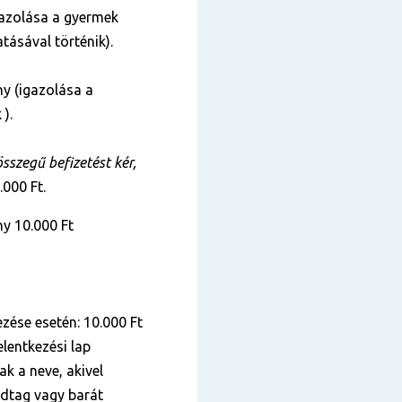
azolása a gyermek
tásával történik).
y (igazolása a
 ).
szegű befizetést kér,
.000 Ft.
y 10.000 Ft
zése esetén: 10.000 Ft
lentkezési lap
k a neve, akivel
ádtag vagy barát