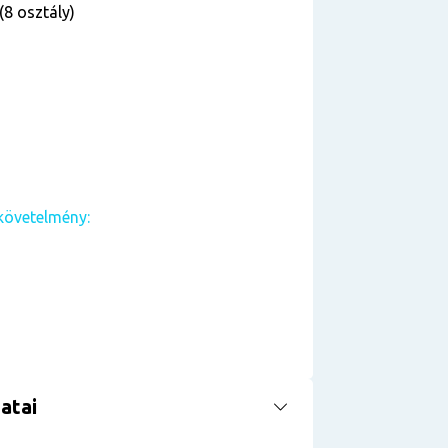
(8 osztály)
követelmény:
atai