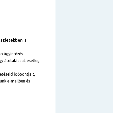
szletekben
is
bb ügyintézés
y átutalással, esetleg
téseid időpontjait,
tunk e-mailben és