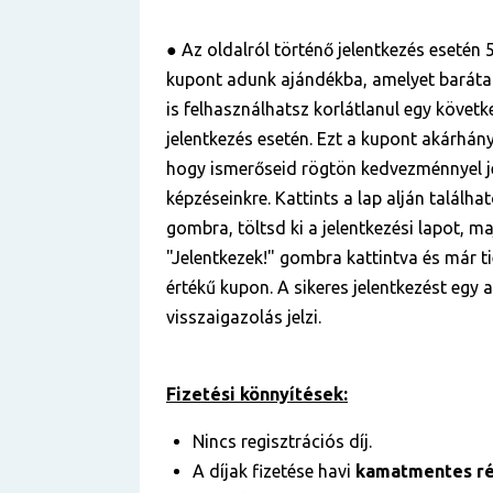
● Az oldalról történő jelentkezés esetén 5
kupont adunk ajándékba, amelyet baráta
is felhasználhatsz korlátlanul egy követ
jelentkezés esetén. Ezt a kupont akárhá
hogy ismerőseid rögtön kedvezménnyel j
képzéseinkre. Kattints a lap alján találha
gombra, töltsd ki a jelentkezési lapot, ma
"Jelentkezek!" gombra kattintva és már ti
értékű kupon. A sikeres jelentkezést egy
visszaigazolás jelzi.
Fizetési könnyítések:
Nincs regisztrációs díj.
A díjak fizetése havi
kamatmentes ré