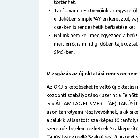
történhet.
Tanfolyami résztvevőink az egyszerű
érdekében simplePAY-en keresztül, vag
csekken is rendezhetik befizetéseiket.
Nálunk nem kell megjegyezned a befize
mert erről is mindig időben tájékozta
SMS-ben.
Vizsgázás az új oktatási rendszerben:
Az OKJ-s képzéseket felváltó új oktatási
központi szabályozások szerint a Felnőt
egy ÁLLAMILAG ELISMERT (ÁE) TANÚSÍT
azon tanfolyami résztvevőiknek, akik sik
általuk kiválasztott szakképesítő tanfol
szeretnék bejelentkezhetnek Szakképesítő
Tanúsítvány mellé Szakképesítő bizonyítv