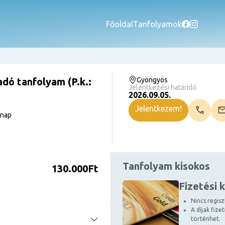
Főoldal
Tanfolyamok
adó tanfolyam (P.k.:
Gyöngyös
Jelentkezési határidő
2026.09.05.
Jelentkezem!
rnap
Tanfolyam kisokos
130.000Ft
Fizetési 
Nincs regiszt
A díjak fize
történhet.