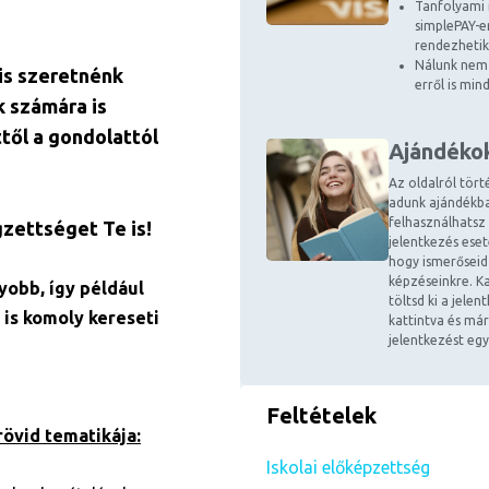
Tanfolyami 
simplePAY-en
rendezhetik
Nálunk nem 
is szeretnénk
erről is mi
k számára is
ttől a gondolattól
Ajándéko
Az oldalról tört
adunk ajándékba
felhasználhatsz
gzettséget Te is!
jelentkezés ese
hogy ismerőseid
képzéseinkre. Ka
yobb, így például
töltsd ki a jele
 is komoly kereseti
kattintva és már
jelentkezést egy
Feltételek
rövid tematikája:
Iskolai előképzettség