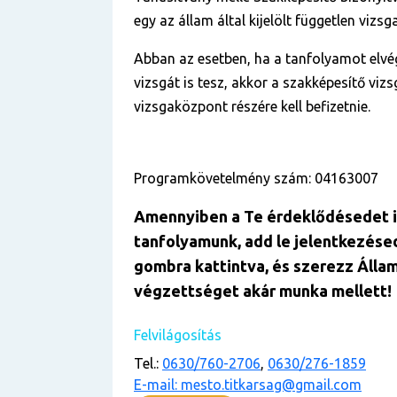
egy az állam által kijelölt független viz
Abban az esetben, ha a tanfolyamot elvé
vizsgát is tesz, akkor a szakképesítő vizs
vizsgaközpont részére kell befizetnie.
Programkövetelmény szám: 04163007
Amennyiben a Te érdekl
ő
désedet i
tanfolyamunk, add le jelentkezése
gombra kattintva, és szerezz Állam
végzettséget akár munka mellett!
Felvilágosítás
Tel.:
0630/760-2706
,
0630/276-1859
E-mail: mesto.titkarsag@gmail.com