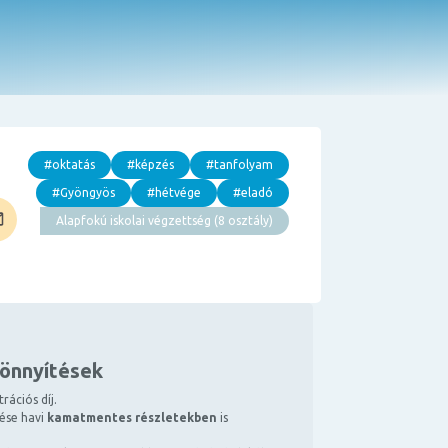
#oktatás
#képzés
#tanfolyam
#Gyöngyös
#hétvége
#eladó
Alapfokú iskolai végzettség (8 osztály)
könnyítések
rációs díj.
tése havi
kamatmentes részletekben
is