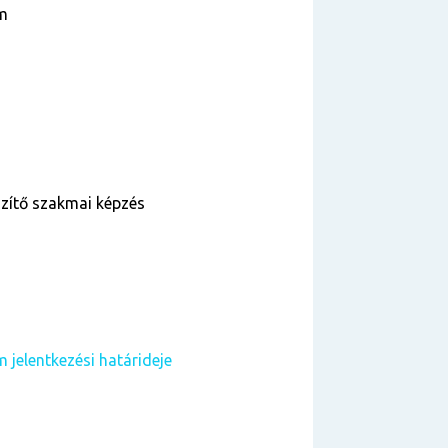
am
szítő szakmai képzés
 jelentkezési határideje