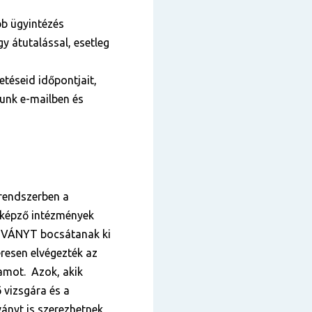
bb ügyintézés
y átutalással, esetleg
téseid időpontjait,
tunk e-mailben és
 rendszerben a
tképző intézmények
VÁNYT bocsátanak ki
eresen elvégezték az
yamot. Azok, akik
 vizsgára és a
ányt is szerezhetnek