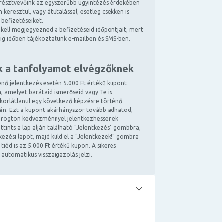
résztvevőink az egyszerűbb ügyintézés érdekében
 keresztül, vagy átutalással, esetleg csekken is
 befizetéseiket.
kell megjegyezned a befizetéseid időpontjait, mert
ndig időben tájékoztatunk e-mailben és SMS-ben.
k a tanfolyamot elvégzőknek
énő jelentkezés esetén 5.000 Ft értékű kupont
, amelyet barátaid ismerőseid vagy Te is
 korlátlanul egy következő képzésre történő
tén. Ezt a kupont akárhányszor tovább adhatod,
 rögtön kedvezménnyel jelentkezhessenek
ttints a lap alján található "Jelentkezés" gombbra,
ntkezési lapot, majd küld el a "Jelentkezek!" gombra
 tiéd is az 5.000 Ft értékű kupon. A sikeres
 automatikus visszaigazolás jelzi.