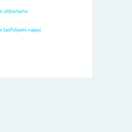
m időtartama
m tanfolyami napjai