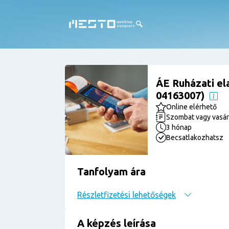
ÁE Ruházati el
04163007)
Online elérhető
Szombat vagy vasá
3 hónap
Becsatlakozhatsz
Tanfolyam ára
Részletfizetési lehetőségek
A képzés leírása