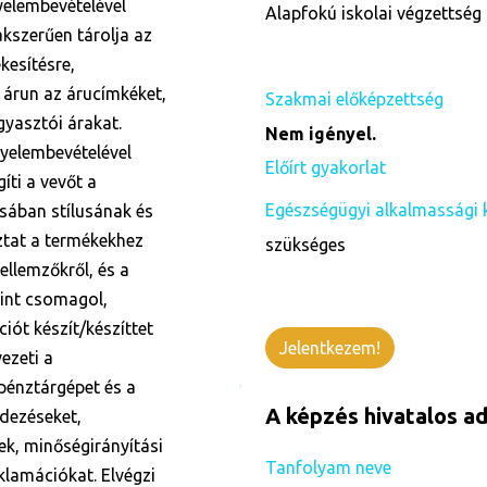
gyelembevételével
Alapfokú iskolai végzettség 
akszerűen tárolja az
kesítésre,
z árun az árucímkéket,
Szakmai előképzettség
gyasztói árakat.
Nem igényel.
gyelembevételével
Előírt gyakorlat
íti a vevőt a
Egészségügyi alkalmassági 
ásában stílusának és
ztat a termékekhez
szükséges
jellemzőkről, és a
rint csomagol,
iót készít/készíttet
Jelentkezem!
ezeti a
pénztárgépet és a
A képzés hivatalos ad
ndezéseket,
k, minőségirányítási
Tanfolyam neve
klamációkat. Elvégzi