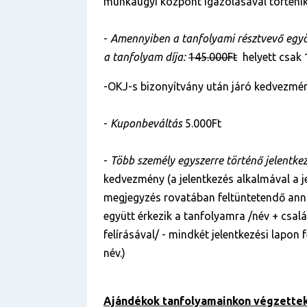
munkaügyi központ igazolásával történik
-
Amennyiben a tanfolyami résztvevő egyös
a tanfolyam díja:
145.000Ft
helyett csak
-OKJ-s bizonyítvány után járó kedvezmén
-
Kuponbeváltás
5.000Ft
-
Több személy egyszerre történő jelentke
kedvezmény (a jelentkezés alkalmával a je
megjegyzés rovatában feltüntetendő anna
együtt érkezik a tanfolyamra /név + csal
felírásával/ - mindkét jelentkezési lapon
név.)
Ajándékok tanfolyamainkon végzettek