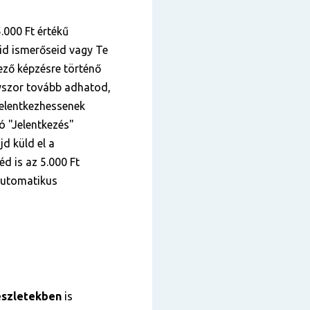
.000 Ft értékű
id ismerőseid vagy Te
kező képzésre történő
nyszor tovább adhatod,
elentkezhessenek
tó "Jelentkezés"
jd küld el a
éd is az 5.000 Ft
 automatikus
szletekben
is