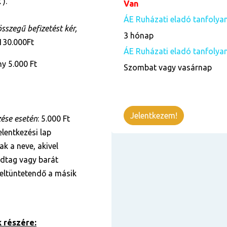
 ).
Van
ÁE Ruházati eladó tanfolya
szegű befizetést kér,
3 hónap
 130.000Ft
ÁE Ruházati eladó tanfolya
y 5.000 Ft
Szombat vagy vasárnap
Jelentkezem!
zése esetén
: 5.000 Ft
lentkezési lap
k a neve, akivel
ádtag vagy barát
 feltüntetendő a másik
 részére: