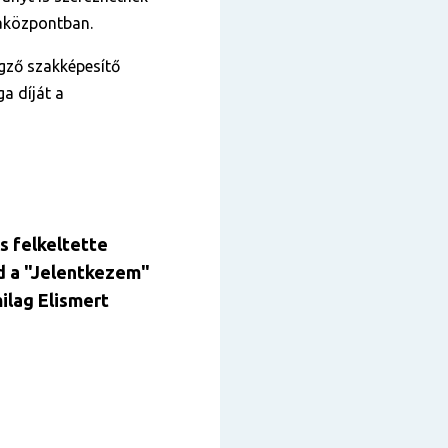
sgaközpontban.
gző szakképesítő
ga díját a
s felkeltette
d
a "Jelentkezem
"
ilag Elismert