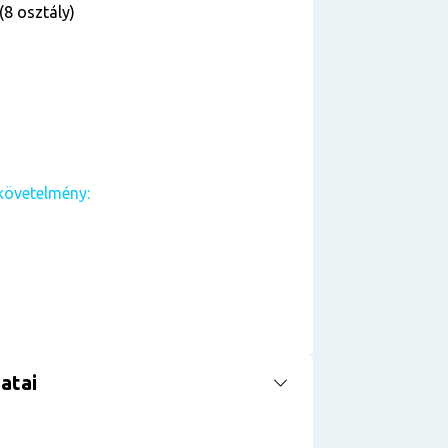
(8 osztály)
követelmény:
atai