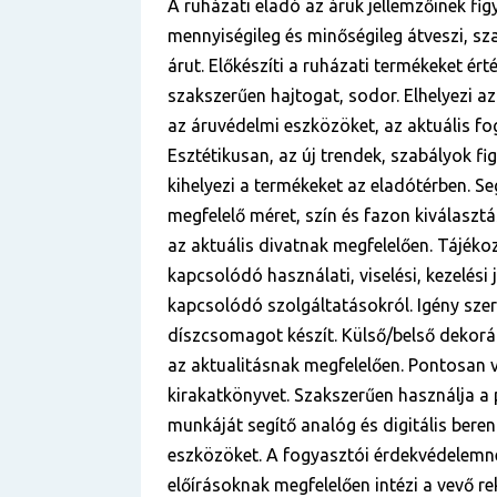
A ruházati eladó az áruk jellemzőinek fi
mennyiségileg és minőségileg átveszi, sz
árut. Előkészíti a ruházati termékeket érté
szakszerűen hajtogat, sodor. Elhelyezi a
az áruvédelmi eszközöket, az aktuális fo
Esztétikusan, az új trendek, szabályok fi
kihelyezi a termékeket az eladótérben. Seg
megfelelő méret, szín és fazon kiválaszt
az aktuális divatnak megfelelően. Tájéko
kapcsolódó használati, viselési, kezelési 
kapcsolódó szolgáltatásokról. Igény sze
díszcsomagot készít. Külső/belső dekorác
az aktualitásnak megfelelően. Pontosan v
kirakatkönyvet. Szakszerűen használja a 
munkáját segítő analóg és digitális bere
eszközöket. A fogyasztói érdekvédelemne
előírásoknak megfelelően intézi a vevő re