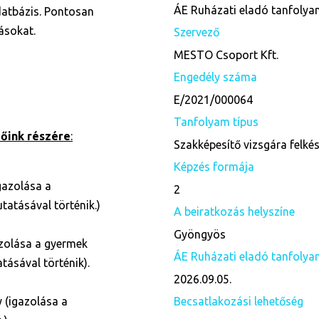
ÁE Ruházati eladó tanfoly
adatbázis. Pontosan
ásokat.
Szervező
MESTO Csoport Kft.
Engedély száma
E/2021/000064
Tanfolyam típus
őink részére
:
Szakképesítő vizsgára felké
Képzés formája
gazolása a
2
tatásával történik.)
A beiratkozás helyszíne
Gyöngyös
zolása a gyermek
ÁE Ruházati eladó tanfolyam
tásával történik).
2026.09.05.
 (igazolása a
Becsatlakozási lehetőség