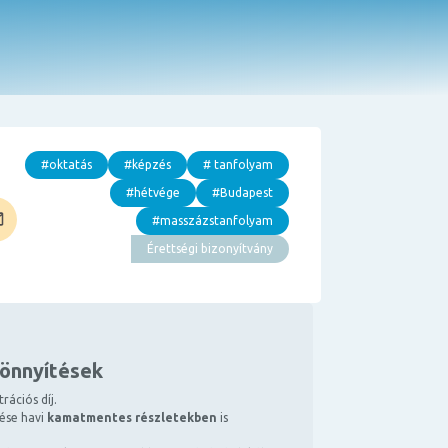
#oktatás
#képzés
# tanfolyam
#hétvége
#Budapest
#masszázstanfolyam
Érettségi bizonyítvány
könnyítések
rációs díj.
tése havi
kamatmentes részletekben
is