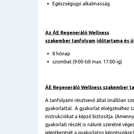
Egészségügyi alkalmasság
Az ÁE Regeneráló Wellness
szakember
tanfolyam
időtartama és 
8 hónap
szombat (9:00-től max. 17:00-ig)
ÁE Regeneráló Wellness szakember
t
A tanfolyami résztvevő által önállóan sz
gyakorlattal. A gyakorlat elvégzéséhez 
instrukciókat a képző biztosítja. (Amenn
gyakorlati részét is nálunk szeretné végez
jelentkezését a gyakorlatos képzésünkre.