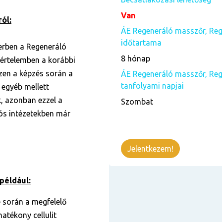
Van
ól:
ÁE Regeneráló masszőr, Reg
időtartama
zerben a Regeneráló
8 hónap
értelemben a korábbi
en a képzés során a
ÁE Regeneráló masszőr, Reg
tanfolyami napjai
egyéb mellett
 azonban ezzel a
Szombat
iós intézetekben már
Jelentkezem!
például:
e során a megfelelő
hatékony cellulit