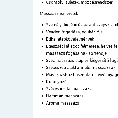
Csontok, izületek, mozgásrendszer
Masszázs ismeretek
Személyi higiéné és az antiszepszis fel
Vendég fogadása, edukációja
Etikai alapkövetelmények
Egészségi állapot felmérése, helyes fe
masszázs fogásainak sorrendje
Svédmasszázs alap és kiegészítő fog
Szépészeti alakformáló masszázsok
Masszázshoz használatos vivőanyag
Köpölyözés
Székes irodai masszázs
Hamman masszázs
Aroma masszázs