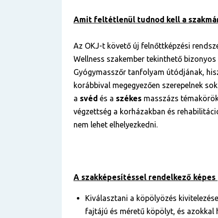
Amit feltétlenül tudnod kell a szakmár
Az OKJ-t követő új felnőttképzési rends
Wellness szakember tekinthető bizonyos 
Gyógymasszőr tanfolyam útódjának, hisz
korábbival megegyezően szerepelnek sok 
a
svéd
és a
székes
masszázs témakörök,
végzettség a korházakban és rehabilitác
nem lehet elhelyezkedni.
A szakképesítéssel rendelkező képes 
Kiválasztani a köpölyözés kivitelezés
fajtájú és méretű köpölyt, és azokkal 