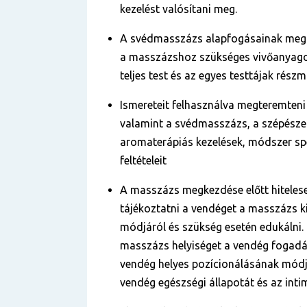
kezelést valósítani meg.
A svédmasszázs alapfogásainak megfe
a masszázshoz szükséges vivőanyagok
teljes test és az egyes testtájak rész
Ismereteit felhasználva megteremteni 
valamint a svédmasszázs, a szépészet
aromaterápiás kezelések, módszer spe
feltételeit
A masszázs megkezdése előtt hiteles
tájékoztatni a vendéget a masszázs k
módjáról és szükség esetén edukálni. 
masszázs helyiséget a vendég fogadás
vendég helyes pozícionálásának módj
vendég egészségi állapotát és az intim