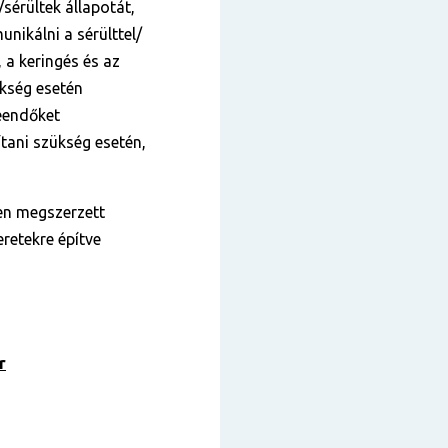
/sérültek állapotát,
unikálni a sérülttel/
, a keringés és az
ükség esetén
teendőket
ítani szükség esetén,
en megszerzett
retekre építve
r