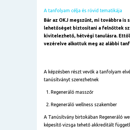
A tanfolyam célja és rövid tematikája
Bár az OKJ megszűnt, mi továbbra is 
lehetőséget biztosítani a felnőttek s
kivitelezhető, hétvégi tanulásra. Ettő
vezérelve alkottuk meg az alábbi tan
A képzésben részt vevők a tanfolyam elvé
tanúsítványt szerezhetnek
Regeneráló masszőr
Regeneráló wellness szakember
A Tanúsítvány birtokában Regeneráló we
képesítő vizsga tehető akkreditált függe