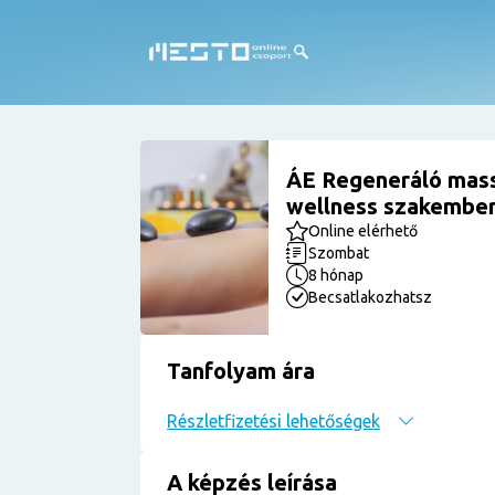
ÁE Regeneráló mass
wellness szakember 
Online elérhető
Szombat
8 hónap
Becsatlakozhatsz
Tanfolyam ára
Részletfizetési lehetőségek
A képzés leírása