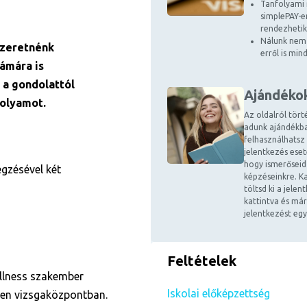
Tanfolyami 
simplePAY-en
rendezhetik
Nálunk nem 
szeretnénk
erről is mi
zámára is
l a gondolattól
Ajándéko
folyamot.
Az oldalról tört
adunk ajándékba
felhasználhatsz
jelentkezés ese
hogy ismerőseid
gzésével két
képzéseinkre. Ka
töltsd ki a jele
kattintva és már
jelentkezést egy
Feltételek
llness szakember
Iskolai előképzettség
tlen vizsgaközpontban.