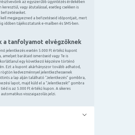
résztvevőink az egyszerűbb ügyintézés érdekében
 keresztül, vagy átutalással, esetleg csekken is
 befizetéseiket.
kell megjegyezned a befizetéseid időpontjait, mert
ndig időben tájékoztatunk e-mailben és SMS-ben.
k a tanfolyamot elvégzőknek
énő jelentkezés esetén 5.000 Ft értékű kupont
, amelyet barátaid ismerőseid vagy Te is
 korlátlanul egy következő képzésre történő
tén. Ezt a kupont akárhányszor tovább adhatod,
 rögtön kedvezménnyel jelentkezhessenek
ttints a lap alján található "Jelentkezés" gombbra,
ntkezési lapot, majd küld el a "Jelentkezek!" gombra
 tiéd is az 5.000 Ft értékű kupon. A sikeres
 automatikus visszaigazolás jelzi.