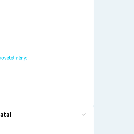
követelmény:
atai