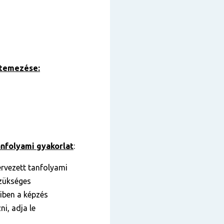
ütemezése:
anfolyami gyakorlat
:
ervezett tanfolyami
szükséges
yiben a képzés
ni, adja le
)