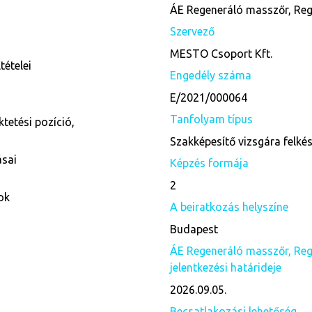
ÁE Regeneráló masszőr, Reg
Szervező
MESTO Csoport Kft.
tételei
Engedély száma
E/2021/000064
Tanfolyam típus
ktetési pozíció,
Szakképesítő vizsgára felké
ásai
Képzés formája
2
ok
A beiratkozás helyszíne
Budapest
ÁE Regeneráló masszőr, Reg
jelentkezési határideje
2026.09.05.
Becsatlakozási lehetőség