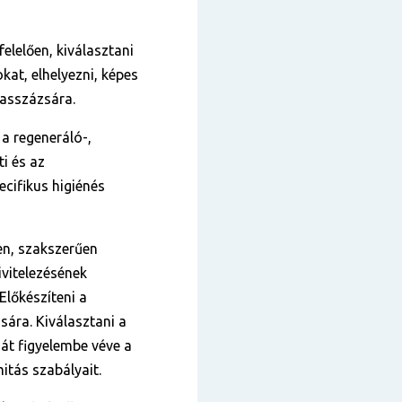
lelően, kiválasztani
at, elhelyezni, képes
masszázsára.
a regeneráló-,
i és az
cifikus higiénés
en, szakszerűen
ivitelezésének
Előkészíteni a
ára. Kiválasztani a
át figyelembe véve a
itás szabályait.