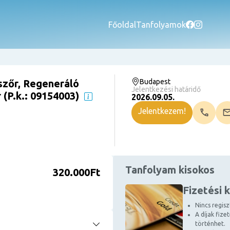
Főoldal
Tanfolyamok
zőr, Regeneráló
Budapest
Jelentkezési határidő
(P.k.: 09154003)
2026.09.05.
Jelentkezem!
Tanfolyam kisokos
320.000Ft
Fizetési 
Nincs regiszt
A díjak fize
történhet.