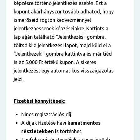
képzésre történő jelentkezés esetén. Ezt a
kupont akárhányszor tovább adhatod, hogy
ismerőseid rögtön kedvezménnyel
jelentkezhessenek képzéseinkre. Kattints a
lap alján található "Jelentkezés" gombra,
töltsd ki a jelentkezési lapot, majd küld el a
"Jelentkezek!" gombra kattintva és már tiéd
is az 5.000 Ft értékű kupon. A sikeres
jelentkezést egy automatikus visszaigazolás
jelzi.
Fizetési könnyítések:
Nincs regisztrációs díj.
A díjak fizetése havi
kamatmentes
részletekben
is történhet.
Tanfolyami résztvevőink az egyszerűbb