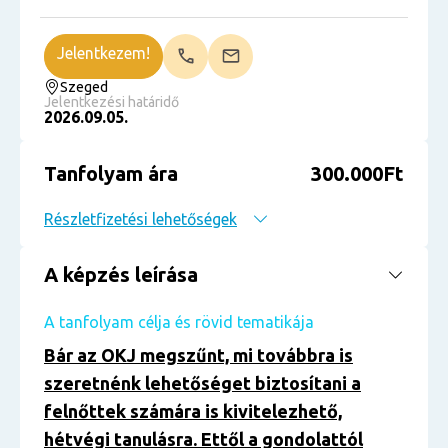
Jelentkezem!
Szeged
Jelentkezési határidő
2026.09.05.
Tanfolyam ára
300.000Ft
Részletfizetési lehetőségek
A képzés leírása
A tanfolyam célja és rövid tematikája
Bár az OKJ megszűnt, mi továbbra is
szeretnénk lehetőséget biztosítani a
felnőttek számára is kivitelezhető,
hétvégi tanulásra. Ettől a gondolattól