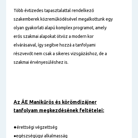
Több évtizedes tapasztalattal rendelkező
szakemberek közreműködésével megalkottunk egy
olyan gyakorlati alapú komplex programot, amely
erős szakmai alapokat ötvöz a modern kor
elvárásaival, így segítve hozzá a tanfolyami
részvevőt nem csak a sikeres vizsgázáshoz, de a
szakmai érvényesüléshez is.
Az ÁE Manikűrös és körömdizájner
tanfolyam
megkezdésének feltételei:
●
érettségi végzettség
●egészségügyi alkalmasság