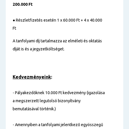
200.000 Ft
●
Részletfizetés esetén 1 x 60.000 Ft + 4 x 40.000
Ft
A tanfolyami díj tartalmazza az elméleti és oktatás
díját is és a jegyzetköltséget.
Kedvezményeink
:
- Pályakezdőknek 10.000 Ft kedvezmény (igazolása
a megszerzett legutolsó bizonyítvány
bemutatásával történik.)
- Amennyiben a tanfolyami jelentkező egyösszegű