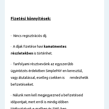
Fizetési könnyítések:
·
Nincs regisztrációs díj.
· A díjak fizetése havi
kamatmentes
részletekben
is történhet.
· Tanfolyami résztvevőink az egyszerűbb
ügyintézés érdekében SimplePAY-en keresztül,
vagy átutalással, esetleg csekken is rendezhetik
befizetéseiket.
· Nálunk nem kell megjegyezned a befizetéseid
időpontjait, mert erről is mindig időben
tájékoztatunk e-mailben és SMS-ben.