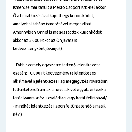
ismerőse már tanult a Mesto Csoport Kft.-nél akkor
Ő a beiratkozásával kapott egy kupon kódot,
amelyet akárhány ismerősével megoszthat.
Amennyiben Önnel is megosztottak kuponkódot
akkor az 5.000 Ft.-ot az Ön javára is
kedvezményként jóváírjuk).
- Több személy egyszerre történő jelentkezése
esetén: 10.000 Ft kedvezmény (a jelentkezés
alkalmával a jelentkezési lap megjegyzés rovatában
feltüntetendő annak a neve, akivel együtt érkezik a
tanfolyamra /név + családtag vagy barát felírásával/
- mindkét jelentkezési lapon feltüntetendő a másik
név.)