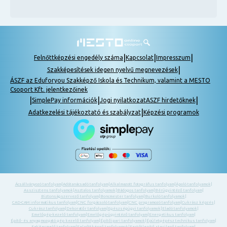
|
|
|
Felnőttképzési engedély száma
Kapcsolat
Impresszum
|
Szakképesítések idegen nyelvű megnevezések
ÁSZF az Eduforyou Szakképző Iskola és Technikum, valamint a MESTO
Csoport Kft. jelentkezőinek
|
|
|
SimplePay információk
Jogi nyilatkozat
ASZF hirdetőknek
|
Adatkezelési tájékoztató és szabályzat
Képzési programok
Ácsállványozó tanfolyam
|
Adótanácsadó tanfolyam
|
Alkalmazott fotográfus tanfolyam
|
Ápoló tanfolyamok
|
Asszisztens tanfolyamok
|
Asztalos tanfolyamok
|
Bádogos tanfolyam
|
Bérügyintéző tanfolyam
|
Biztonságszervező tanfolyam
|
Boncmester tanfolyam
|
Burkoló tanfolyamok
|
CAD-CAM informatikus tanfolyam
|
CNC forgácsoló tanfolyam
|
CNC programozó tanfolyam
|
Cukrász képzés
|
Cukrász tanfolyam
|
Dekoratőr tanfolyam
|
Egészségügyi tanfolyamok
|
Eladó tanfolyamok
|
Emelőgép-kezelő tanfolyam
|
Emelőgép-ügyintéző tanfolyam
|
Energetikus tanfolyam
|
Építő- és anyagmozgató gép kezelő tanfolyam
|
Építőipari tanfolyamok
|
Épületgépész technikus tanfolyam
|
Fakitermelő tanfolyam
|
Felnőttképző tanfolyamok
|
Fertőtlenítő sterilező tanfolyam
|