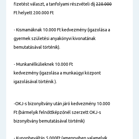
fizetést választ, a tanfolyami részvételi díj
220.000
Ft helyett 200.000 Ft
- Kismamáknak 10.000 Ft kedvezmény (igazolása a
gyermek születési anyakönyvi kivonatának
bemutatásával történik).
- Munkanélkülieknek 10.000 Ft
kedvezmény (igazolása a munkaügyi központ
igazolásával történik ).
-OKJ-s bizonyítvány után járó kedvezmény 10.000
Ft (bármelyik felnőttképzőnél szerzett OKJ-s
bizonyítvány bemutatásával történik)
- Kuponbeváltás 5.000Ft (amennyiben valamelyik