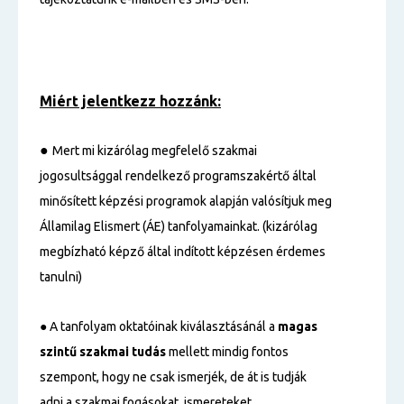
Miért jelentkezz hozzánk:
●
Mert mi kizárólag megfelelő szakmai
jogosultsággal rendelkező programszakértő által
minősített képzési programok alapján valósítjuk meg
Államilag Elismert (ÁE) tanfolyamainkat. (kizárólag
megbízható képző által indított képzésen érdemes
tanulni)
● A tanfolyam oktatóinak kiválasztásánál a
magas
szintű
szakmai tudás
mellett mindig fontos
szempont, hogy ne csak ismerjék, de át is tudják
adni a szakmai fogásokat, ismereteket.