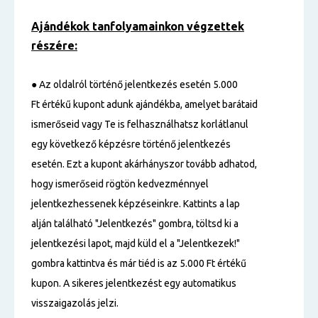
Ajándékok tanfolyamainkon végzettek
részére:
● Az oldalról történő jelentkezés esetén 5.000
Ft értékű kupont adunk ajándékba, amelyet barátaid
ismerőseid vagy Te is felhasználhatsz korlátlanul
egy következő képzésre történő jelentkezés
esetén. Ezt a kupont akárhányszor tovább adhatod,
hogy ismerőseid rögtön kedvezménnyel
jelentkezhessenek képzéseinkre. Kattints a lap
alján található "Jelentkezés" gombra, töltsd ki a
jelentkezési lapot, majd küld el a "Jelentkezek!"
gombra kattintva és már tiéd is az 5.000 Ft értékű
kupon. A sikeres jelentkezést egy automatikus
visszaigazolás jelzi.