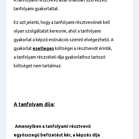
A tanfolyami résztvevő által önállóan szervezett
tanfolyami gyakorlattal.
Ez azt jelenti, hogy a tanfolyami résztvevőnek kell
olyan szolgáltatót keresnie, ahol a tanfolyami
gyakorlat a képző instrukciói szerint elvégezhető. A
gyakorlat
esetleges
költségei a résztvevőt érintik,
a tanfolyam részvételi díja gyakorlathoz tartozó
költséget nem tartalmaz.
A tanfolyam díja:
Amennyiben a tanfolyami résztvevő
egyösszegű befizetést kér, a képzés díja