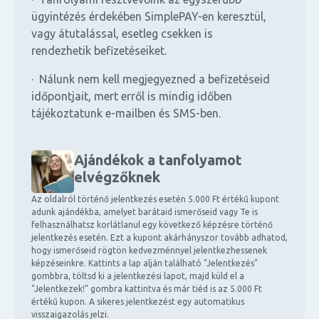
ügyintézés érdekében SimplePAY-en keresztül,
vagy átutalással, esetleg csekken is
rendezhetik befizetéseiket.
· Nálunk nem kell megjegyezned a befizetéseid
időpontjait, mert erről is mindig időben
tájékoztatunk e-mailben és SMS-ben.
Ajándékok a tanfolyamot
elvégzőknek
Az oldalról történő jelentkezés esetén 5.000 Ft értékű kupont
adunk ajándékba, amelyet barátaid ismerőseid vagy Te is
felhasználhatsz korlátlanul egy következő képzésre történő
jelentkezés esetén. Ezt a kupont akárhányszor tovább adhatod,
hogy ismerőseid rögtön kedvezménnyel jelentkezhessenek
képzéseinkre. Kattints a lap alján található "Jelentkezés"
gombbra, töltsd ki a jelentkezési lapot, majd küld el a
"Jelentkezek!" gombra kattintva és már tiéd is az 5.000 Ft
értékű kupon. A sikeres jelentkezést egy automatikus
visszaigazolás jelzi.