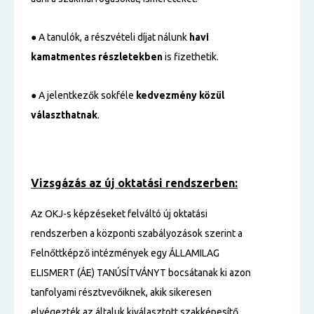
● A tanulók, a részvételi díjat nálunk
havi
kamatmentes részletekben
is fizethetik.
● A jelentkezők sokféle
kedvezmény közül
választhatnak
.
Vizsgázás az új oktatási rendszerben:
Az OKJ-s képzéseket felváltó új oktatási
rendszerben a központi szabályozások szerint a
Felnőttképző intézmények egy ÁLLAMILAG
ELISMERT (ÁE) TANÚSÍTVÁNYT bocsátanak ki azon
tanfolyami résztvevőiknek, akik sikeresen
elvégezték az általuk kiválasztott szakképesítő