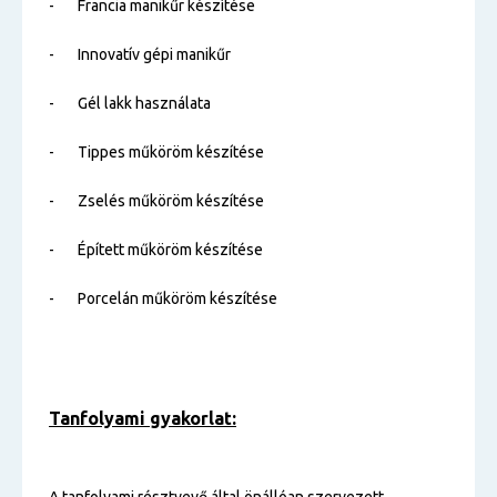
- Francia manikűr készítése
- Innovatív gépi manikűr
- Gél lakk használata
- Tippes műköröm készítése
- Zselés műköröm készítése
- Épített műköröm készítése
- Porcelán műköröm készítése
Tanfolyami gyakorlat: