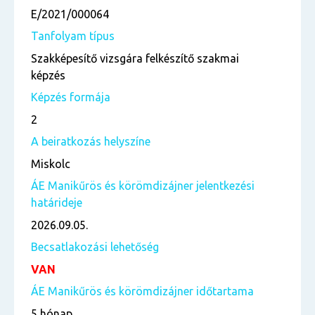
E/2021/000064
Tanfolyam típus
Szakképesítő vizsgára felkészítő szakmai
képzés
Képzés formája
2
A beiratkozás helyszíne
Miskolc
ÁE Manikűrös és körömdizájner jelentkezési
határideje
2026.09.05.
Becsatlakozási lehetőség
VAN
ÁE Manikűrös és körömdizájner időtartama
5 hónap