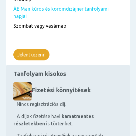
ÁE Manikűrös és körömdizájner tanfolyami
napjai
Szombat vagy vasárnap
Jelentkezem!
Tanfolyam kisokos
Fizetési könnyítések
· Nincs regisztrációs díj.
· A díjak fizetése havi
kamatmentes
részletekben
is történhet.
· Tanfolyami résztvevőink az egyszerűbb