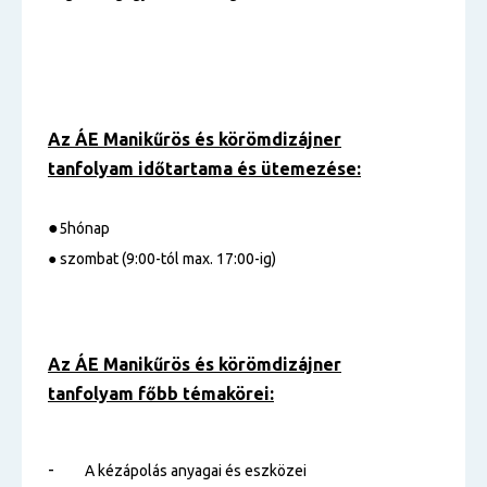
Az ÁE Manikűrös és körömdizájner
tanfolyam
időtartama és ütemezése:
●
5hónap
● szombat (9:00-tól max. 17:00-ig)
Az ÁE Manikűrös és körömdizájner
tanfolyam főbb témakörei:
-
A kézápolás anyagai és eszközei