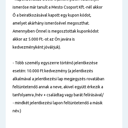
ismerőse már tanult a Mesto Csoport Kft.-nél akkor
Ő a beiratkozásával kapott egy kupon kódot,
amelyet akárhány ismerősével megoszthat.
Amennyiben Önnel is megosztottak kuponkódot
akkor az 5.000 Ft.-ot az Ön javára is
kedvezményként jóváírjuk).
- Több személy egyszerre történő jelentkezése
esetén: 10.000 Ft kedvezmény (a jelentkezés
alkalmával a jelentkezési lap megjegyzés rovatában
feltüntetendő annak a neve, akivel együtt érkezik a
tanfolyamra /név + családtag vagy barát felírásával/
- mindkét jelentkezési lapon feltüntetendő a másik
név.)