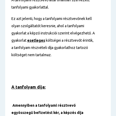
A tanfolyami résztvevő által önállóan szervezett
tanfolyami gyakorlattal.
Ez azt jelenti, hogy a tanfolyami résztvevőnek kell
olyan szolgáltatót keresnie, ahol a tanfolyami
gyakorlat a képző instrukciói szerint elvégezhető. A
gyakorlat
esetleges
költségei a résztvevőt érintik,
a tanfolyam részvételi díja gyakorlathoz tartozó
költséget nem tartalmaz.
A tanfolyam díja:
Amennyiben a tanfolyami résztvevő
egyösszegű befizetést kér, a képzés díja