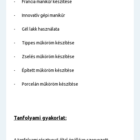
- Francia manikűr készítése
- Innovatív gépi manikűr
- Gél lakk használata
- Tippes műköröm készítése
- Zselés műköröm készítése
- Épített műköröm készítése
- Porcelán műköröm készítése
Tanfolyami gyakorlat: