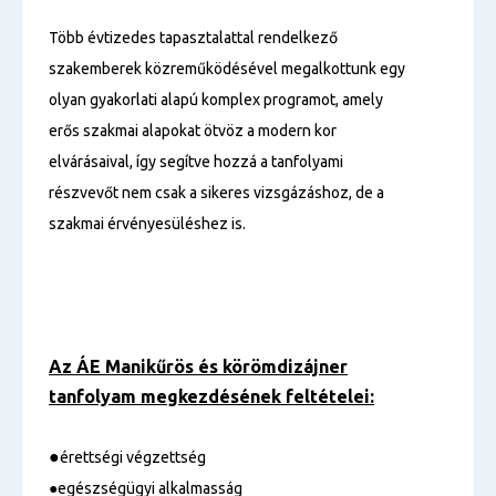
Több évtizedes tapasztalattal rendelkező
szakemberek közreműködésével megalkottunk egy
olyan gyakorlati alapú komplex programot, amely
erős szakmai alapokat ötvöz a modern kor
elvárásaival, így segítve hozzá a tanfolyami
részvevőt nem csak a sikeres vizsgázáshoz, de a
szakmai érvényesüléshez is.
Az ÁE Manikűrös és körömdizájner
tanfolyam
megkezdésének feltételei:
●
érettségi végzettség
●egészségügyi alkalmasság