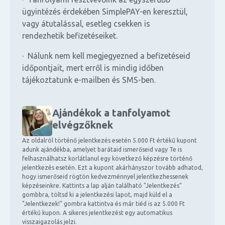
ügyintézés érdekében SimplePAY-en keresztül,
vagy átutalással, esetleg csekken is
rendezhetik befizetéseiket.
· Nálunk nem kell megjegyezned a befizetéseid
időpontjait, mert erről is mindig időben
tájékoztatunk e-mailben és SMS-ben.
Ajándékok a tanfolyamot
elvégzőknek
Az oldalról történő jelentkezés esetén 5.000 Ft értékű kupont
adunk ajándékba, amelyet barátaid ismerőseid vagy Te is
felhasználhatsz korlátlanul egy következő képzésre történő
jelentkezés esetén. Ezt a kupont akárhányszor tovább adhatod,
hogy ismerőseid rögtön kedvezménnyel jelentkezhessenek
képzéseinkre. Kattints a lap alján található "Jelentkezés"
gombbra, töltsd ki a jelentkezési lapot, majd küld el a
"Jelentkezek!" gombra kattintva és már tiéd is az 5.000 Ft
értékű kupon. A sikeres jelentkezést egy automatikus
visszaigazolás jelzi.