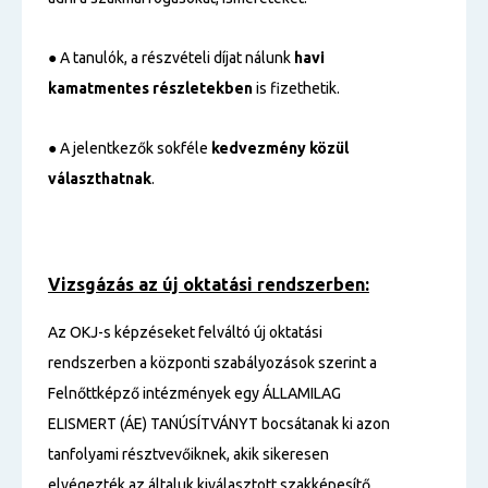
● A tanulók, a részvételi díjat nálunk
havi
kamatmentes részletekben
is fizethetik.
● A jelentkezők sokféle
kedvezmény közül
választhatnak
.
Vizsgázás az új oktatási rendszerben:
Az OKJ-s képzéseket felváltó új oktatási
rendszerben a központi szabályozások szerint a
Felnőttképző intézmények egy ÁLLAMILAG
ELISMERT (ÁE) TANÚSÍTVÁNYT bocsátanak ki azon
tanfolyami résztvevőiknek, akik sikeresen
elvégezték az általuk kiválasztott szakképesítő