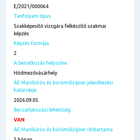
E/2021/000064
Tanfolyam típus
Szakképesítő vizsgára felkészítő szakmai
képzés
Képzés formája
2
A beiratkozás helyszíne
Hódmezővásárhely
ÁE Manikűrös és körömdizájner jelentkezési
határideje
2026.09.05.
Becsatlakozási lehetőség
VAN
ÁE Manikűrös és körömdizájner időtartama
5 hónap