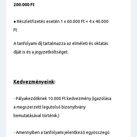
200.000 Ft
●
Részletfizetés esetén 1 x 60.000 Ft + 4 x 40.000
Ft
A tanfolyami díj tartalmazza az elméleti és oktatás
díját is és a jegyzetköltséget.
Kedvezményeink
:
- Pályakezdőknek 10.000 Ft kedvezmény (igazolása
a megszerzett legutolsó bizonyítvány
bemutatásával történik.)
- Amennyiben a tanfolyami jelentkező egyösszegű