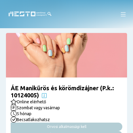
ÁE Manikűrös és körömdizájner (P.k.:
10124005)
Online elérhető
Szombat vagy vasárnap
5 hónap
Becsatlakozhatsz
Orvosi alkalmassági kell