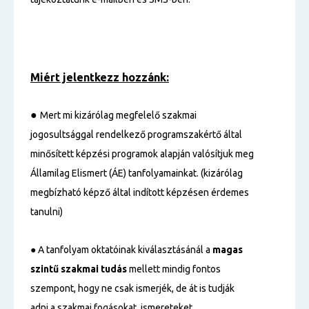
Miért jelentkezz hozzánk:
●
Mert mi kizárólag megfelelő szakmai
jogosultsággal rendelkező programszakértő által
minősített képzési programok alapján valósítjuk meg
Államilag Elismert (ÁE) tanfolyamainkat. (kizárólag
megbízható képző által indított képzésen érdemes
tanulni)
● A tanfolyam oktatóinak kiválasztásánál a
magas
szintű
szakmai tudás
mellett mindig fontos
szempont, hogy ne csak ismerjék, de át is tudják
adni a szakmai fogásokat, ismereteket.