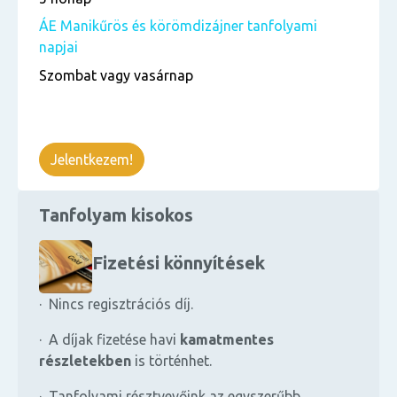
ÁE Manikűrös és körömdizájner tanfolyami
napjai
Szombat vagy vasárnap
Jelentkezem!
Tanfolyam kisokos
Fizetési könnyítések
· Nincs regisztrációs díj.
· A díjak fizetése havi
kamatmentes
részletekben
is történhet.
· Tanfolyami résztvevőink az egyszerűbb