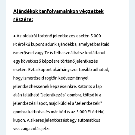
Ajándékok tanfolyamainkon végzettek
részére:
● Az oldalról történő jelentkezés esetén 5.000
Ft értékű kupont adunk ajándékba, amelyet barátaid
ismerőseid vagy Te is felhasználhatsz korlátlanul
egy következő képzésre történő jelentkezés
esetén. Ezt a kupont akárhányszor tovább adhatod,
hogy ismerőseid rögtön kedvezménnyel
jelentkezhessenek képzéseinkre. Kattints a lap
alján található "Jelentkezés" gombra, töltsd ki a
jelentkezési lapot, majd küld el a "Jelentkezek!"
gombra kattintva és már tiéd is az 5.000 Ft értékű
kupon. A sikeres jelentkezést egy automatikus
visszaigazolás jelzi.