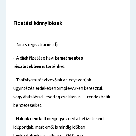
Fizetési könnyítések:
·
Nincs regisztrációs díj.
· A díjak fizetése havi
kamatmentes
részletekben
is történhet.
· Tanfolyami résztvevőink az egyszerűbb
ügyintézés érdekében SimplePAY-en keresztül,
vagy átutalással, esetleg csekken is rendezhetik
befizetéseiket.
· Nálunk nem kell megjegyezned a befizetéseid
időpontjait, mert erről is mindig időben
tájékoztatunk e-mailben és SMS-ben.