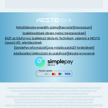
|
|
|
Felnőttképzési engedély száma
Kapcsolat
Impresszum
|
Szakképesítések idegen nyelvű megnevezések
ÁSZF az Eduforyou Szakképző Iskola és Technikum, valamint a MESTO
Csoport Kft. jelentkezőinek
|
|
|
SimplePay információk
Jogi nyilatkozat
ASZF hirdetőknek
|
Adatkezelési tájékoztató és szabályzat
Képzési programok
Ácsállványozó tanfolyam
|
Adótanácsadó tanfolyam
|
Alkalmazott fotográfus tanfolyam
|
Ápoló tanfolyamok
|
Asszisztens tanfolyamok
|
Asztalos tanfolyamok
|
Bádogos tanfolyam
|
Bérügyintéző tanfolyam
|
Biztonságszervező tanfolyam
|
Boncmester tanfolyam
|
Burkoló tanfolyamok
|
CAD-CAM informatikus tanfolyam
|
CNC forgácsoló tanfolyam
|
CNC programozó tanfolyam
|
Cukrász képzés
|
Cukrász tanfolyam
|
Dekoratőr tanfolyam
|
Egészségügyi tanfolyamok
|
Eladó tanfolyamok
|
Emelőgép-kezelő tanfolyam
|
Emelőgép-ügyintéző tanfolyam
|
Energetikus tanfolyam
|
Építő- és anyagmozgató gép kezelő tanfolyam
|
Építőipari tanfolyamok
|
Épületgépész technikus tanfolyam
|
Fakitermelő tanfolyam
|
Felnőttképző tanfolyamok
|
Fertőtlenítő sterilező tanfolyam
|