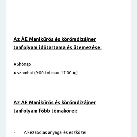
Az ÁE Manikűrös és körömdizájner
tanfolyam
időtartama és ütemezése:
●
5hónap
● szombat (9:00-tól max. 17:00-ig)
Az ÁE Manikűrös és körömdizájner
tanfolyam főbb témakörei:
-
A kézápolás anyagai és eszközei