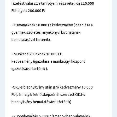
fizetést választ, a tanfolyami részvételi díj
220.000
Ft helyett 200.000 Ft
- Kismamáknak 10.000 Ft kedvezmény (igazolása a
gyermek születési anyakönyvi kivonatának
bemutatásával történik).
- Munkanélkülieknek 10.000 Ft
kedvezmény (igazolása a munkaügyi központ
igazolásával történik ).
-OKJ-s bizonyítvány után járó kedvezmény 10.000
Ft (bármelyik felnőttképzőnél szerzett OKJ-s
bizonyítvány bemutatásával történik)
- Kuponbeváltás 5.000Ft (amennyiben valamelyik