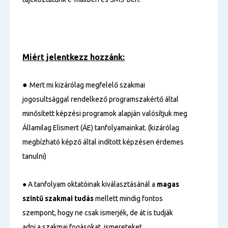
Miért jelentkezz hozzánk:
●
Mert mi kizárólag megfelelő szakmai
jogosultsággal rendelkező programszakértő által
minősített képzési programok alapján valósítjuk meg
Államilag Elismert (ÁE) tanfolyamainkat. (kizárólag
megbízható képző által indított képzésen érdemes
tanulni)
● A tanfolyam oktatóinak kiválasztásánál a
magas
szintű
szakmai tudás
mellett mindig fontos
szempont, hogy ne csak ismerjék, de át is tudják
adni a szakmai fogásokat, ismereteket.