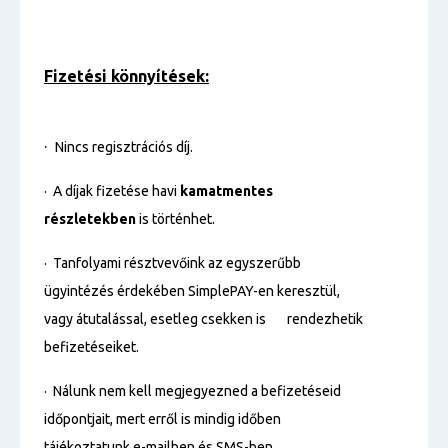
Fizetési könnyítések:
·
Nincs regisztrációs díj.
· A díjak fizetése havi
kamatmentes
részletekben
is történhet.
· Tanfolyami résztvevőink az egyszerűbb
ügyintézés érdekében SimplePAY-en keresztül,
vagy átutalással, esetleg csekken is rendezhetik
befizetéseiket.
· Nálunk nem kell megjegyezned a befizetéseid
időpontjait, mert erről is mindig időben
tájékoztatunk e-mailben és SMS-ben.