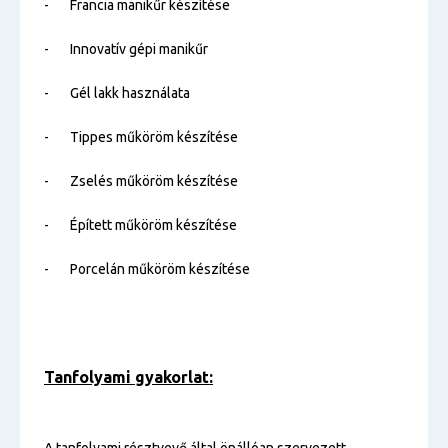
- Francia manikűr készítése
- Innovatív gépi manikűr
- Gél lakk használata
- Tippes műköröm készítése
- Zselés műköröm készítése
- Épített műköröm készítése
- Porcelán műköröm készítése
Tanfolyami gyakorlat: