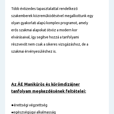
Több évtizedes tapasztalattal rendelkező
szakemberek közreműködésével megalkottunk egy
olyan gyakorlati alapú komplex programot, amely
erős szakmai alapokat ötvöz a modern kor
elvárásaival, így segítve hozzá a tanfolyami
részvevőt nem csak a sikeres vizsgázáshoz, de a
szakmai érvényesüléshez is.
Az ÁE Manikűrös és körömdizájner
tanfolyam
megkezdésének feltételei:
●
érettségi végzettség
●egészségügyi alkalmasság