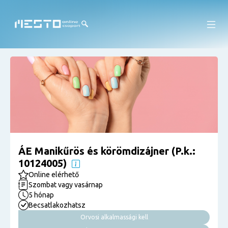
ÁE Manikűrös és körömdizájner (P.k.:
10124005)
Online elérhető
Szombat vagy vasárnap
5 hónap
Becsatlakozhatsz
Orvosi alkalmassági kell