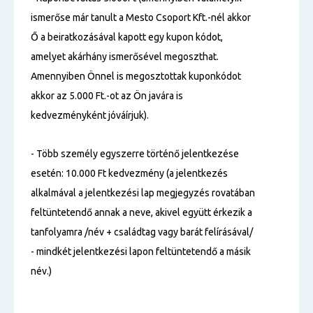
ismerőse már tanult a Mesto Csoport Kft.-nél akkor
Ő a beiratkozásával kapott egy kupon kódot,
amelyet akárhány ismerősével megoszthat.
Amennyiben Önnel is megosztottak kuponkódot
akkor az 5.000 Ft.-ot az Ön javára is
kedvezményként jóváírjuk).
- Több személy egyszerre történő jelentkezése
esetén: 10.000 Ft kedvezmény (a jelentkezés
alkalmával a jelentkezési lap megjegyzés rovatában
feltüntetendő annak a neve, akivel együtt érkezik a
tanfolyamra /név + családtag vagy barát felírásával/
- mindkét jelentkezési lapon feltüntetendő a másik
név.)