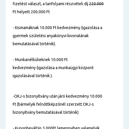
fizetést választ, a tanfolyami részvételi díj
220.000
Ft helyett 200.000 Ft
- Kismamáknak 10.000 Ft kedvezmény (igazolása a
gyermek születési anyakönyvi kivonatának
bemutatásával történik).
- Munkanélkülieknek 10.000 Ft
kedvezmény (igazolása a munkaügyi központ
igazolásával történik ).
-OKJ-s bizonyítvány után járó kedvezmény 10.000
Ft (bármelyik felnőttképzőnél szerzett OKJ-s
bizonyítvány bemutatásával történik)
- Kuponbeváltás 5.000Ft (amennyiben valamelyik