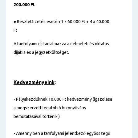
200.000 Ft
●
Részletfizetés esetén 1 x 60.000 Ft + 4 x 40.000
Ft
A tanfolyami díj tartalmazza az elméleti és oktatás
díját is és a jegyzetköltséget.
Kedvezményeink
:
- Pályakezdőknek 10.000 Ft kedvezmény (igazolása
a megszerzett legutolsó bizonyítvány
bemutatásával történik.)
- Amennyiben a tanfolyami jelentkező egyösszegű