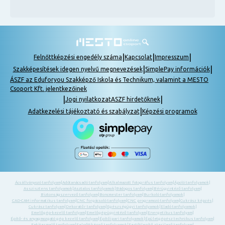
|
|
|
Felnőttképzési engedély száma
Kapcsolat
Impresszum
|
|
Szakképesítések idegen nyelvű megnevezések
SimplePay információk
ÁSZF az Eduforyou Szakképző Iskola és Technikum, valamint a MESTO
Csoport Kft. jelentkezőinek
|
|
Jogi nyilatkozat
ASZF hirdetőknek
|
Adatkezelési tájékoztató és szabályzat
Képzési programok
Ácsállványozó tanfolyam
|
Adótanácsadó tanfolyam
|
Alkalmazott fotográfus tanfolyam
|
Ápoló tanfolyamok
|
Asszisztens tanfolyamok
|
Asztalos tanfolyamok
|
Bádogos tanfolyam
|
Bérügyintéző tanfolyam
|
Biztonságszervező tanfolyam
|
Boncmester tanfolyam
|
Burkoló tanfolyamok
|
CAD-CAM informatikus tanfolyam
|
CNC forgácsoló tanfolyam
|
CNC programozó tanfolyam
|
Cukrász képzés
|
Cukrász tanfolyam
|
Dekoratőr tanfolyam
|
Egészségügyi tanfolyamok
|
Eladó tanfolyamok
|
Emelőgép-kezelő tanfolyam
|
Emelőgép-ügyintéző tanfolyam
|
Energetikus tanfolyam
|
Építő- és anyagmozgató gép kezelő tanfolyam
|
Építőipari tanfolyamok
|
Épületgépész technikus tanfolyam
|
Fakitermelő tanfolyam
|
Felnőttképző tanfolyamok
|
Fertőtlenítő sterilező tanfolyam
|