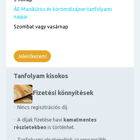
ÁE Manikűrös és körömdizájner tanfolyami
napjai
Szombat vagy vasárnap
Jelentkezem!
Tanfolyam kisokos
Fizetési könnyítések
· Nincs regisztrációs díj.
· A díjak fizetése havi
kamatmentes
részletekben
is történhet.
· Tanfolyami résztvevőink az egyszerűbb