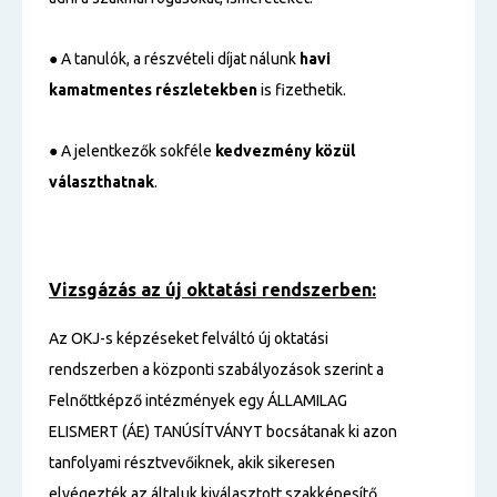
● A tanulók, a részvételi díjat nálunk
havi
kamatmentes részletekben
is fizethetik.
● A jelentkezők sokféle
kedvezmény közül
választhatnak
.
Vizsgázás az új oktatási rendszerben:
Az OKJ-s képzéseket felváltó új oktatási
rendszerben a központi szabályozások szerint a
Felnőttképző intézmények egy ÁLLAMILAG
ELISMERT (ÁE) TANÚSÍTVÁNYT bocsátanak ki azon
tanfolyami résztvevőiknek, akik sikeresen
elvégezték az általuk kiválasztott szakképesítő