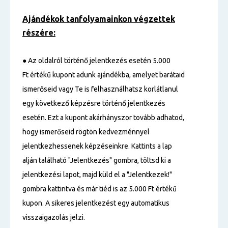
Ajándékok tanfolyamainkon végzettek
részére:
● Az oldalról történő jelentkezés esetén 5.000
Ft értékű kupont adunk ajándékba, amelyet barátaid
ismerőseid vagy Te is felhasználhatsz korlátlanul
egy következő képzésre történő jelentkezés
esetén. Ezt a kupont akárhányszor tovább adhatod,
hogy ismerőseid rögtön kedvezménnyel
jelentkezhessenek képzéseinkre. Kattints a lap
alján található "Jelentkezés" gombra, töltsd ki a
jelentkezési lapot, majd küld el a "Jelentkezek!"
gombra kattintva és már tiéd is az 5.000 Ft értékű
kupon. A sikeres jelentkezést egy automatikus
visszaigazolás jelzi.