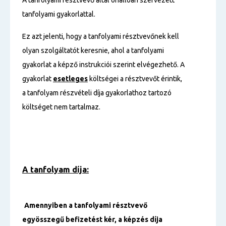
A tanfolyami résztvevő által önállóan szervezett
tanfolyami gyakorlattal.
Ez azt jelenti, hogy a tanfolyami résztvevőnek kell
olyan szolgáltatót keresnie, ahol a tanfolyami
gyakorlat a képző instrukciói szerint elvégezhető. A
gyakorlat
esetleges
költségei a résztvevőt érintik,
a tanfolyam részvételi díja gyakorlathoz tartozó
költséget nem tartalmaz.
A tanfolyam díja:
Amennyiben a tanfolyami résztvevő
egyösszegű befizetést kér, a képzés díja