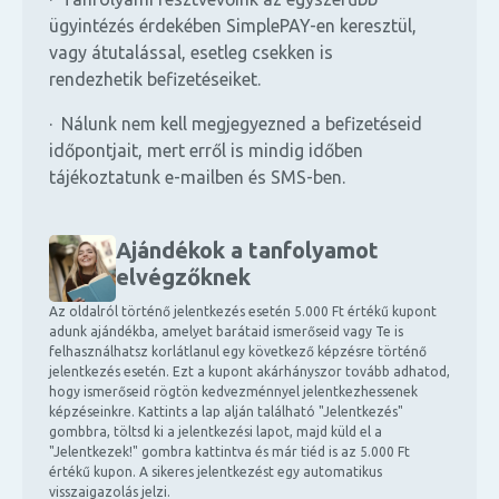
ügyintézés érdekében SimplePAY-en keresztül,
vagy átutalással, esetleg csekken is
rendezhetik befizetéseiket.
· Nálunk nem kell megjegyezned a befizetéseid
időpontjait, mert erről is mindig időben
tájékoztatunk e-mailben és SMS-ben.
Ajándékok a tanfolyamot
elvégzőknek
Az oldalról történő jelentkezés esetén 5.000 Ft értékű kupont
adunk ajándékba, amelyet barátaid ismerőseid vagy Te is
felhasználhatsz korlátlanul egy következő képzésre történő
jelentkezés esetén. Ezt a kupont akárhányszor tovább adhatod,
hogy ismerőseid rögtön kedvezménnyel jelentkezhessenek
képzéseinkre. Kattints a lap alján található "Jelentkezés"
gombbra, töltsd ki a jelentkezési lapot, majd küld el a
"Jelentkezek!" gombra kattintva és már tiéd is az 5.000 Ft
értékű kupon. A sikeres jelentkezést egy automatikus
visszaigazolás jelzi.