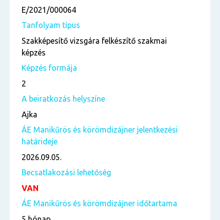
E/2021/000064
Tanfolyam típus
Szakképesítő vizsgára felkészítő szakmai
képzés
Képzés formája
2
A beiratkozás helyszíne
Ajka
ÁE Manikűrös és körömdizájner jelentkezési
határideje
2026.09.05.
Becsatlakozási lehetőség
VAN
ÁE Manikűrös és körömdizájner időtartama
5 hónap