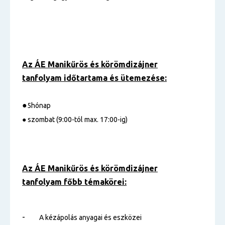
Az ÁE Manikűrös és körömdizájner
tanfolyam
időtartama és ütemezése:
●
5hónap
● szombat (9:00-tól max. 17:00-ig)
Az ÁE Manikűrös és körömdizájner
tanfolyam főbb témakörei:
-
A kézápolás anyagai és eszközei