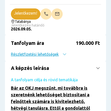
Jelentkezem!
Tatabánya
Jelentkezési határidő
2026.09.05.
Tanfolyam ára
190.000 Ft
Részletfizetési lehetőségek
A képzés leírása
A tanfolyam célja és rövid tematikája
Bár az OKJ megszűnt, mi továbbra is
szeretnénk lehetőséget biztosítani a
felnőttek számára is kivitelezhető,
hétvégi tanulásra. Ettől a gondolattól