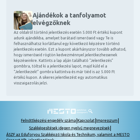
Ajándékok a tanfolyamot
elvégzőknek
Az oldalról történő jelentkezés esetén 5.000 Ft értékű kupont
adunk ajándékba, amelyet barátaid ismerőseid vagy Te is
felhasználhatsz korlátlanul egy következő képzésre történő
jelentkezés esetén. Ezt a kupont akárhányszor tovább adhatod,
hogy ismerőseid rögtön kedvezménnyel jelentkezhessenek
képzéseinkre. Kattints a lap alján található "Jelentkezés"
gombbra, töltsd ki a jelentkezési lapot, majd küld el a
"Jelentkezek!" gombra kattintva és már tiéd is az 5.000 Ft
értékű kupon. A sikeres jelentkezést egy automatikus
visszaigazolás jelzi.
|
|
|
Felnőttképzési engedély száma
Kapcsolat
Impresszum
|
Szakképesítések idegen nyelvű megnevezések
ÁSZF az Eduforyou Szakképző Iskola és Technikum, valamint a MESTO