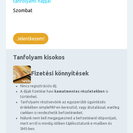
tanfolyami napjai
Szombat
Jelentkezem!
Tanfolyam kisokos
Fizetési könnyítések
Nincs regisztrációs díj.
A díjak fizetése havi
kamatmentes részletekben
is
történhet.
Tanfolyami résztvevőink az egyszerűbb ügyintézés
érdekében simplePAY-en keresztül, vagy átutalással, esetleg
csekken is rendezhetik befizetéseiket.
Nálunk nem kell megjegyezned a befizetéseid időpontjait,
mert erről is mindig időben tájékoztatunk e-mailben és
SMS-ben.