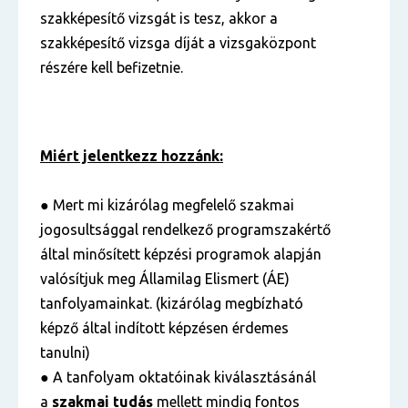
szakképesítő vizsgát is tesz, akkor a
szakképesítő vizsga díját a vizsgaközpont
részére kell befizetnie.
Miért jelentkezz hozzánk:
● Mert mi kizárólag megfelelő szakmai
jogosultsággal rendelkező programszakértő
által minősített képzési programok alapján
valósítjuk meg Államilag Elismert (ÁE)
tanfolyamainkat. (kizárólag megbízható
képző által indított képzésen érdemes
tanulni)
● A tanfolyam oktatóinak kiválasztásánál
a
szakmai tudás
mellett mindig fontos