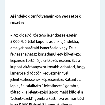
Ajándékok tanfolyamainkon végzettek
részére
● Az oldalról történő jelentkezés esetén
5.000 Ft értékű kupont adunk ajándékba,
amelyet barátaid ismerőseid vagy Te is
felhasználhatsz korlátlanul egy következő
képzésre történő jelentkezés esetén. Ezt a
kupont akárhányszor tovább adhatod, hogy
ismerőseid rögtön kedvezménnyel
jelentkezhessenek képzéseinkre. Kattints a
lap alján található "Jelentkezés" gombra,
töltsd ki a jelentkezési lapot, majd küld el a
"Jelentkezek!" gombra kattintva és már tiéd
is az 5.000 Ft értékű kupon. A sikeres