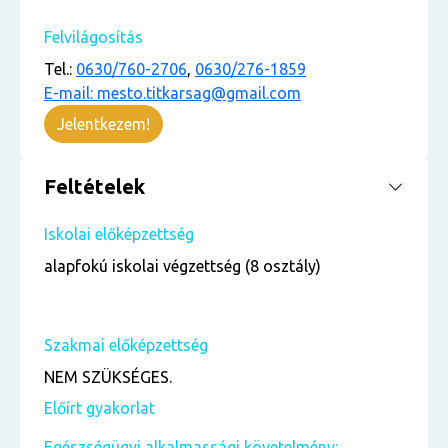
Felvilágosítás
Tel.:
0630/760-2706
,
0630/276-1859
E-mail: mesto.titkarsag@gmail.com
Jelentkezem!
Feltételek
Iskolai előképzettség
alapfokú iskolai végzettség (8 osztály)
Szakmai előképzettség
NEM SZÜKSÉGES.
Előírt gyakorlat
Egészségügyi alkalmassági követelmény: