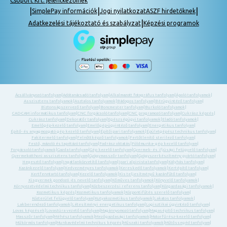
Csoport Kft. jelentkezőinek
|
|
|
SimplePay információk
Jogi nyilatkozat
ASZF hirdetőknek
|
Adatkezelési tájékoztató és szabályzat
Képzési programok
Ácsállványozó tanfolyam
|
Adótanácsadó tanfolyam
|
Alkalmazott fotográfus tanfolyam
|
Ápoló tanfolyamok
|
Asszisztens tanfolyamok
|
Asztalos tanfolyamok
|
Bádogos tanfolyam
|
Bérügyintéző tanfolyam
|
Biztonságszervező tanfolyam
|
Boncmester tanfolyam
|
Burkoló tanfolyamok
|
CAD-CAM informatikus tanfolyam
|
CNC forgácsoló tanfolyam
|
CNC programozó tanfolyam
|
Cukrász képzés
|
Cukrász tanfolyam
|
Dekoratőr tanfolyam
|
Egészségügyi tanfolyamok
|
Eladó tanfolyamok
|
Emelőgép-kezelő tanfolyam
|
Emelőgép-ügyintéző tanfolyam
|
Energetikus tanfolyam
|
Építő- és anyagmozgató gép kezelő tanfolyam
|
Építőipari tanfolyamok
|
Épületgépész technikus tanfolyam
|
Fakitermelő tanfolyam
|
Felnőttképző tanfolyamok
|
Fertőtlenítő sterilező tanfolyam
|
Festő, mázoló és tapétázó tanfolyam
|
Fodrász oktatás
|
Földmunka- gép kezelő tanfolyam
|
Forgácsoló tanfolyamok
|
Gazda tanfolyam
|
Gép kezelő tanfolyam
|
Gyermek- és ifjúsági felügyelő tanfolyam
|
Gyermekotthoni asszisztens tanfolyam
|
Gyógymasszőr tanfolyam
|
Gyógyszerkészítmény gyártó tanfolyam
|
Hegesztő tanfolyam
|
Ingatlanközvetítő tanfolyam
|
Ipari alpinista tanfolyam
|
Kályhás tanfolyam
|
Kazánkezelő tanfolyam
|
Kedvezményes tanfolyamok
|
Kereskedő tanfolyamok
|
Kertépítő tanfolyam
|
Kertfenntartó tanfolyam
|
Kezelő tanfolyamok
|
Kis teljesítményű kazánfűtő tanfolyam
|
Kisgyermek gondozó -és nevelő tanfolyam
|
Kőműves tanfolyamok
|
Könyvelő tanfolyamok
|
Környezetvédelmi technikus tanfolyam
|
Közbeszerzési referens tanfolyam
|
Közgazdasági tanfolyamok
|
Kozmetikus képzés
|
Kozmetikus tanfolyamok
|
Központifűtés szerelő tanfolyam
|
Közterület felügyelő tanfolyam
|
Kutyakozmetikus tanfolyamok
|
Lakatos tanfolyamok
|
Lakberendező tanfolyamok
|
Létesítményi energetikus tanfolyam
|
Logisztikai ügyintéző tanfolyam
|
Lovas képzések
|
Lovastúra vezető tanfolyam
|
Magánnyomozó tanfolyam
|
Magasépítő technikus tanfolyam
|
Masszőr tanfolyam
|
Méhész tanfolyamok
|
Mezőgazdasági tanfolyamok
|
Motorfűrész-kezelő tanfolyam
|
Műkörmös tanfolyam
|
Munkavédelmi technikus képzés
|
Műszaki tanfolyamok
|
Műtőssegéd tanfolyam
|