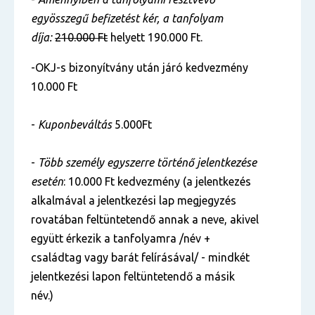
egyösszegű befizetést kér, a tanfolyam
díja:
210.000 Ft
helyett 190.000 Ft.
-OKJ-s bizonyítvány után járó kedvezmény
10.000 Ft
-
Kuponbeváltás
5.000Ft
-
Több személy egyszerre történő jelentkezése
esetén
: 10.000 Ft kedvezmény (a jelentkezés
alkalmával a jelentkezési lap megjegyzés
rovatában feltüntetendő annak a neve, akivel
együtt érkezik a tanfolyamra /név +
családtag vagy barát felírásával/ - mindkét
jelentkezési lapon feltüntetendő a másik
név.)