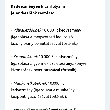
Kedvezményeink tanfolyami
jelentkezőink részére:
-
Pályakezdőknek
10.000 Ft kedvezmény
(igazolása a megszerzett legutolsó
bizonyítvány bemutatásával történik.)
-
Kismamáknak
10.000 Ft kedvezmény
(igazolása a gyermek születési anyakönyvi
kivonatának bemutatásával történik).
-
Munkanélkülieknek
10.000 Ft
kedvezmény (igazolása a munkaügyi
központ igazolásával történik ).
-
Amennyiben a tanfolyami résztvevő