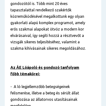
gondozótól is. Több mint 20 éves
tapasztalattal rendelkező szakértők
közreműködésével megalkottunk egy olyan
gyakorlati alapú komplex programot, amely
erős szakmai alapokat ötvöz a modern kor
elvárásaival, így segíti hozzá a résztvevőt a
vizsgák sikeres teljesítéséhez, valamint a
szakma kihívásainak sikeres megoldásához.
Az ÁE Lóápoló és gondozó tanfolyam
főbb témakörei:
- A ló legjellemzőbb betegségeinek
felismerése, illetve a beteg és sérült állat
gondozása az állatorvos utasításainak
megfelelően