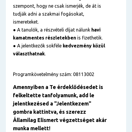
szempont, hogy ne csak ismerjék, de át is
tudják adni a szakmai fogásokat,
ismereteket.
● A tanulók, a részvételi díjat nálunk
havi
kamatmentes részletekben
is fizethetik.
● A jelentkezők sokféle
kedvezmény közül
választhatnak
.
Programkövetelmény szám: 08113002
Amennyiben a Te érdekl
ő
désedet is
felkeltette tanfolyamunk, add le
jelentkezésed
a "Jelentkezem
"
gombra kattintva, és szerezz
Államilag Elismert végzettséget akár
munka mellett!