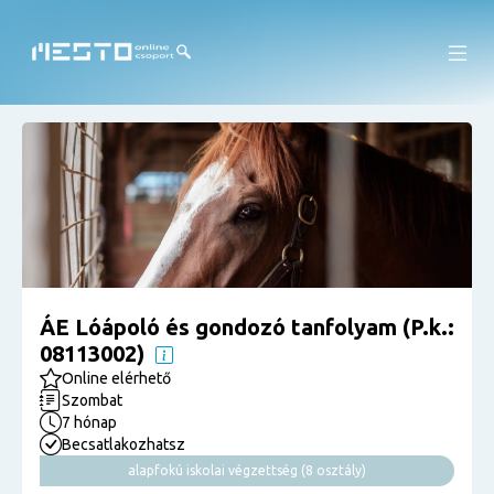
ÁE Lóápoló és gondozó tanfolyam (P.k.:
08113002)
Online elérhető
Szombat
7 hónap
Becsatlakozhatsz
alapfokú iskolai végzettség (8 osztály)