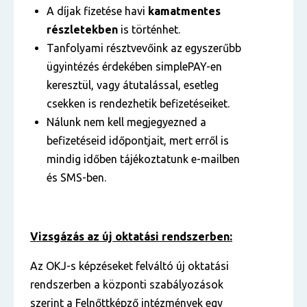
A díjak fizetése havi
kamatmentes
részletekben
is történhet.
Tanfolyami résztvevőink az egyszerűbb
ügyintézés érdekében simplePAY-en
keresztül, vagy átutalással, esetleg
csekken is rendezhetik befizetéseiket.
Nálunk nem kell megjegyezned a
befizetéseid időpontjait, mert erről is
mindig időben tájékoztatunk e-mailben
és SMS-ben.
Vizsgázás az új oktatási rendszerben:
Az OKJ-s képzéseket felváltó új oktatási
rendszerben a központi szabályozások
szerint a Felnőttképző intézmények egy