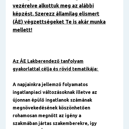
vezérelve alkottuk meg az alábbi
képzést. Szerezz államilag elismert
(ÁE) végzettségeket Te is akár munka
mellett!
Az ÁE Lakberendező tanfolyam
gyakorlattal célja és rövid tematikája:
A napjainkra jellemző folyamatos
ingatlanpiaci változásoknak illetve az
újonnan épülő ingatlanok számának
megnövekedésének köszönhetően
rohamosan megnőtt az igény a
szakmában jártas szakemberekre, így