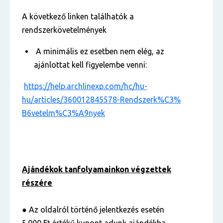
A következő linken találhatók a
rendszerkövetelmények
A minimális ez esetben nem elég, az
ajánlottat kell figyelembe venni:
https://help.archlinexp.com/
hc/hu-
hu/articles/
360012845578-Rendszerk%C3%
B6vetelm%C3%A9nyek
Ajándékok tanfolyamainkon végzettek
részére
● Az oldalról történő jelentkezés esetén