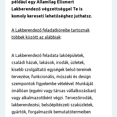
például egy Államilag Elismert
Lakberendező végzettséggel Te is
komoly kereseti lehetőséghez juthatsz.
A Lakberendező feladatköreibe tartoznak
többek között az alábbiak
:
A Lakberendező feladata lakóépületek,
családi házak, lakások, irodák, üzletek,
kisebb szolgáltató egységek belső tereinek
tervezése, funkcionális, műszaki és design
szempontok figyelembe vételével. Munkáját
önállóan (egyéni vagy társas vállalkozásban)
vagy alkalmazottként végzi. Tervezőirodák,
lakberendezési, belsőépítészeti szaküzletek,
gyártók, forgalmazók bemutatótermeiben