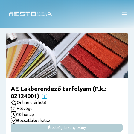
ÁE Lakberendező tanfolyam (P.k.:
02124001)
Online elérhető
Hétvége
10 hónap
Becsatlakozhatsz
Érettségi bizonyítvány