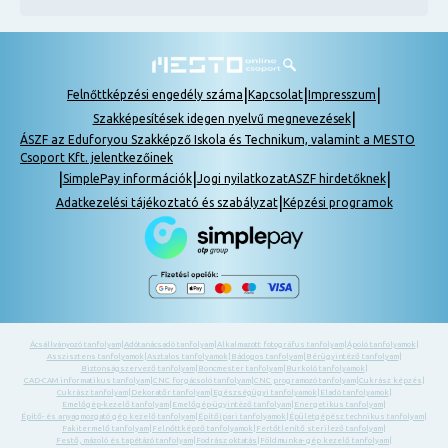
|
|
|
Felnőttképzési engedély száma
Kapcsolat
Impresszum
|
Szakképesítések idegen nyelvű megnevezések
ÁSZF az Eduforyou Szakképző Iskola és Technikum, valamint a MESTO
Csoport Kft. jelentkezőinek
|
|
|
SimplePay információk
Jogi nyilatkozat
ASZF hirdetőknek
|
Adatkezelési tájékoztató és szabályzat
Képzési programok
Ácsállványozó tanfolyam
|
Adótanácsadó tanfolyam
|
Alkalmazott fotográfus tanfolyam
|
Ápoló tanfolyamok
|
Asszisztens tanfolyamok
|
Asztalos tanfolyamok
|
Bádogos tanfolyam
|
Bérügyintéző tanfolyam
|
Biztonságszervező tanfolyam
|
Boncmester tanfolyam
|
Burkoló tanfolyamok
|
CAD-CAM informatikus tanfolyam
|
CNC forgácsoló tanfolyam
|
CNC programozó tanfolyam
|
Cukrász képzés
|
Cukrász tanfolyam
|
Dekoratőr tanfolyam
|
Egészségügyi tanfolyamok
|
Eladó tanfolyamok
|
Emelőgép-kezelő tanfolyam
|
Emelőgép-ügyintéző tanfolyam
|
Energetikus tanfolyam
|
Építő- és anyagmozgató gép kezelő tanfolyam
|
Építőipari tanfolyamok
|
Épületgépész technikus tanfolyam
|
Fakitermelő tanfolyam
|
Felnőttképző tanfolyamok
|
Fertőtlenítő sterilező tanfolyam
|
Festő, mázoló és tapétázó tanfolyam
|
Fodrász oktatás
|
Földmunka- gép kezelő tanfolyam
|