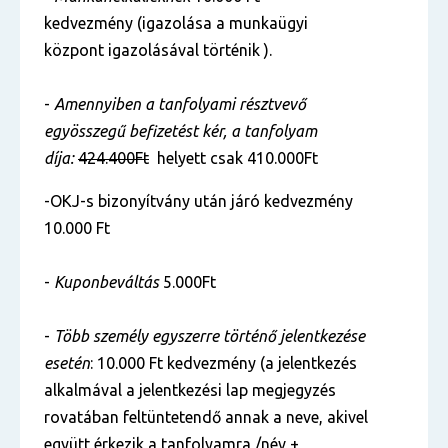
kedvezmény (igazolása a munkaügyi
központ igazolásával történik ).
-
Amennyiben a tanfolyami résztvevő
egyösszegű befizetést kér, a tanfolyam
díja:
424.400Ft
helyett csak 410.000Ft
-OKJ-s bizonyítvány után járó kedvezmény
10.000 Ft
-
Kuponbeváltás
5.000Ft
-
Több személy egyszerre történő jelentkezése
esetén
: 10.000 Ft kedvezmény (a jelentkezés
alkalmával a jelentkezési lap megjegyzés
rovatában feltüntetendő annak a neve, akivel
együtt érkezik a tanfolyamra /név +