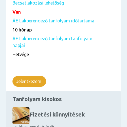
Becsatlakozási lehetőség
Van
ÁE Lakberendező tanfolyam időtartama
10 hónap
ÁE Lakberendező tanfolyam tanfolyami
napjai
Hétvége
Jelentkezem!
Tanfolyam kisokos
Fizetési könnyítések
Nincs regisztrációs díj.