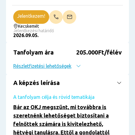
Jelentkezem!
Kecskemét
Jelentkezési határidő
2026.09.05.
Tanfolyam ára
205.000Ft/félév
Részletfizetési lehetőségek
A képzés leírása
A tanfolyam célja és rövid tematikája
Bár az OKJ megszűnt, mi továbbra is
szeretnénk lehetőséget biztosítani a
felnőttek számára is kivitelezhető,
hétvégi tanulásra. Ettől a gondolattól