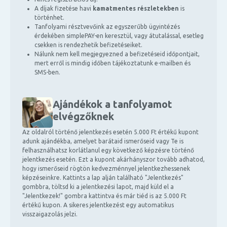
A díjak fizetése havi
kamatmentes részletekben
is
történhet.
Tanfolyami résztvevőink az egyszerűbb ügyintézés
érdekében simplePAY-en keresztül, vagy átutalással, esetleg
csekken is rendezhetik befizetéseiket.
Nálunk nem kell megjegyezned a befizetéseid időpontjait,
mert erről is mindig időben tájékoztatunk e-mailben és
SMS-ben.
Ajándékok a tanfolyamot
elvégzőknek
Az oldalról történő jelentkezés esetén 5.000 Ft értékű kupont
adunk ajándékba, amelyet barátaid ismerőseid vagy Te is
felhasználhatsz korlátlanul egy következő képzésre történő
jelentkezés esetén. Ezt a kupont akárhányszor tovább adhatod,
hogy ismerőseid rögtön kedvezménnyel jelentkezhessenek
képzéseinkre. Kattints a lap alján található "Jelentkezés"
gombbra, töltsd ki a jelentkezési lapot, majd küld el a
"Jelentkezek!" gombra kattintva és már tiéd is az 5.000 Ft
értékű kupon. A sikeres jelentkezést egy automatikus
visszaigazolás jelzi.