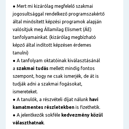
● Mert mi kizárólag megfelelő szakmai
jogosultsággal rendelkező programszakértő
által minősített képzési programok alapján
valósítjuk meg Államilag Elismert (ÁE)
tanfolyamainkat. (kizárólag megbízható
képző által indított képzésen érdemes
tanulni)
● A tanfolyam oktatóinak kiválasztásánál
a
szakmai tudás
mellett mindig fontos
szempont, hogy ne csak ismerjék, de át is
tudják adni a szakmai fogásokat,
ismereteket.
● A tanulók, a részvételi díjat nálunk
havi
kamatmentes részletekben
is fizethetik.
● A jelentkezők sokféle
kedvezmény közül
választhatnak
.