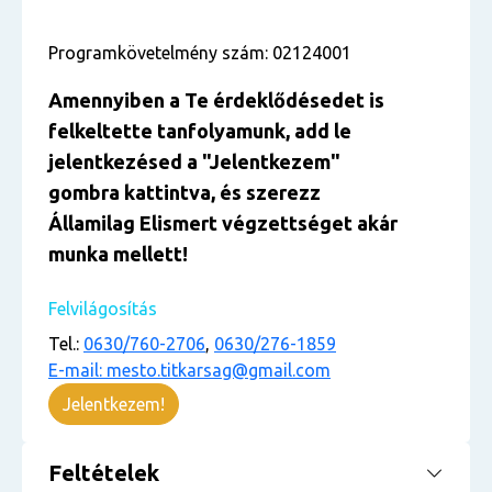
Programkövetelmény szám: 02124001
Amennyiben a Te érdekl
ő
désedet is
felkeltette tanfolyamunk, add le
jelentkezésed
a "Jelentkezem
"
gombra kattintva, és szerezz
Államilag Elismert végzettséget akár
munka mellett!
Felvilágosítás
Tel.:
0630/760-2706
,
0630/276-1859
E-mail: mesto.titkarsag@gmail.com
Jelentkezem!
Feltételek