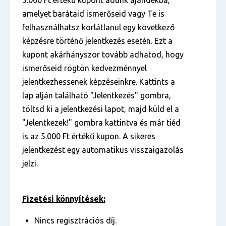
5.000 Ft értékű kupont adunk ajándékba,
amelyet barátaid ismerőseid vagy Te is
felhasználhatsz korlátlanul egy következő
képzésre történő jelentkezés esetén. Ezt a
kupont akárhányszor tovább adhatod, hogy
ismerőseid rögtön kedvezménnyel
jelentkezhessenek képzéseinkre. Kattints a
lap alján található "Jelentkezés" gombra,
töltsd ki a jelentkezési lapot, majd küld el a
"Jelentkezek!" gombra kattintva és már tiéd
is az 5.000 Ft értékű kupon. A sikeres
jelentkezést egy automatikus visszaigazolás
jelzi.
Fizetési könnyítések:
Nincs regisztrációs díj.