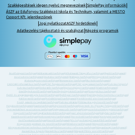
|
|
Szakképesítések idegen nyelvű megnevezések
SimplePay információk
ÁSZF az Eduforyou Szakképző Iskola és Technikum, valamint a MESTO
Csoport Kft. jelentkezőinek
|
|
Jogi nyilatkozat
ASZF hirdetőknek
|
Adatkezelési tájékoztató és szabályzat
Képzési programok
Ácsállványozó tanfolyam
|
Adótanácsadó tanfolyam
|
Alkalmazott fotográfus tanfolyam
|
Ápoló tanfolyamok
|
Asszisztens tanfolyamok
|
Asztalos tanfolyamok
|
Bádogos tanfolyam
|
Bérügyintéző tanfolyam
|
Biztonságszervező tanfolyam
|
Boncmester tanfolyam
|
Burkoló tanfolyamok
|
CAD-CAM informatikus tanfolyam
|
CNC forgácsoló tanfolyam
|
CNC programozó tanfolyam
|
Cukrász képzés
|
Cukrász tanfolyam
|
Dekoratőr tanfolyam
|
Egészségügyi tanfolyamok
|
Eladó tanfolyamok
|
Emelőgép-kezelő tanfolyam
|
Emelőgép-ügyintéző tanfolyam
|
Energetikus tanfolyam
|
Építő- és anyagmozgató gép kezelő tanfolyam
|
Építőipari tanfolyamok
|
Épületgépész technikus tanfolyam
|
Fakitermelő tanfolyam
|
Felnőttképző tanfolyamok
|
Fertőtlenítő sterilező tanfolyam
|
Festő, mázoló és tapétázó tanfolyam
|
Fodrász oktatás
|
Földmunka- gép kezelő tanfolyam
|
Forgácsoló tanfolyamok
|
Gazda tanfolyam
|
Gép kezelő tanfolyam
|
Gyermek- és ifjúsági felügyelő tanfolyam
|
Gyermekotthoni asszisztens tanfolyam
|
Gyógymasszőr tanfolyam
|
Gyógyszerkészítmény gyártó tanfolyam
|
Hegesztő tanfolyam
|
Ingatlanközvetítő tanfolyam
|
Ipari alpinista tanfolyam
|
Kályhás tanfolyam
|
Kazánkezelő tanfolyam
|
Kedvezményes tanfolyamok
|
Kereskedő tanfolyamok
|
Kertépítő tanfolyam
|
Kertfenntartó tanfolyam
|
Kezelő tanfolyamok
|
Kis teljesítményű kazánfűtő tanfolyam
|
Kisgyermek gondozó -és nevelő tanfolyam
|
Kőműves tanfolyamok
|
Könyvelő tanfolyamok
|
Környezetvédelmi technikus tanfolyam
|
Közbeszerzési referens tanfolyam
|
Közgazdasági tanfolyamok
|
Kozmetikus képzés
|
Kozmetikus tanfolyamok
|
Központifűtés szerelő tanfolyam
|
Közterület felügyelő tanfolyam
|
Kutyakozmetikus tanfolyamok
|
Lakatos tanfolyamok
|