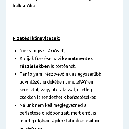
hallgatóka.
Fizetési könnyítések:
Nincs regisztrációs díj.
A díjak fizetése havi
kamatmentes
részletekben
is történhet.
Tanfolyami résztvevőink az egyszerűbb
ügyintézés érdekében simplePAY-en
keresztül, vagy átutalással, esetleg
csekken is rendezhetik befizetéseiket.
Nálunk nem kell megjegyezned a
befizetéseid időpontjait, mert erről is
mindig időben tájékoztatunk e-mailben
és SMS-ben.