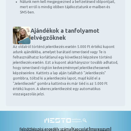
Nálunk nem kell megjegyezned a befizetéseid időpontjait,
mert erről is mindig időben tájékoztatunk e-mailben és
SMS-ben.
Ajándékok a tanfolyamot
elvégzőknek
Az oldalról történő jelentkezés esetén 5.000 Ft értékű kupont
adunk ajándékba, amelyet barátaid ismerőseid vagy Te is
felhasználhatsz korlátlanul egy következő képzésre történő
jelentkezés esetén. Ezt a kupont akárhányszor tovább adhatod,
hogy ismerőseid rögtön kedvezménnyel jelentkezhessenek
képzéseinkre. Kattints a lap alján található "Jelentkezés"
gombbra, töltsd ki a jelentkezési lapot, majd küld el a
"Jelentkezek!" gombra kattintva és már tiéd is az 5.000 Ft
értékű kupon. A sikeres jelentkezést egy automatikus
visszaigazolás jelzi.
|
|
|
Felnőttképzési engedély száma
Kapcsolat
Impresszum