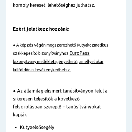
komoly kereseti lehetőséghez juthatsz.
Ezért jelntkezz hozzánk:
●
A képzés végén megszerezhető
Kutyakozmetikus
EuroPass
szakképesítő bizonyítványhoz
bizonyítvány melléklet igényelhető, amellyel akár
külföldön is tevékenykedhetsz.
●
Az államilag elismert tanúsítványon felül a
sikeresen teljesítők a következő
felsorolásban szereplő + tanúsítványokat
kapják
Kutyaelsősegély