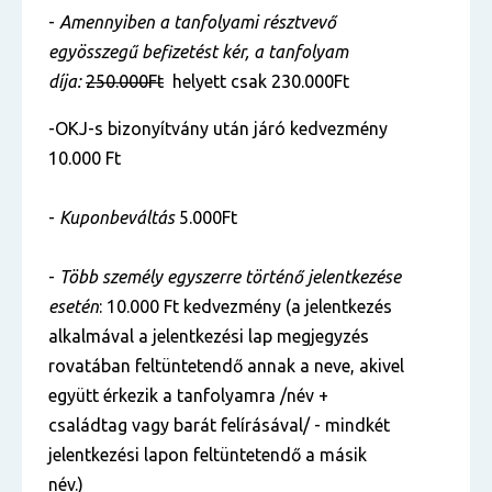
-
Amennyiben a tanfolyami résztvevő
egyösszegű befizetést kér, a tanfolyam
díja:
250.000Ft
helyett csak 230.000Ft
-OKJ-s bizonyítvány után járó kedvezmény
10.000 Ft
-
Kuponbeváltás
5.000Ft
-
Több személy egyszerre történő jelentkezése
esetén
: 10.000 Ft kedvezmény (a jelentkezés
alkalmával a jelentkezési lap megjegyzés
rovatában feltüntetendő annak a neve, akivel
együtt érkezik a tanfolyamra /név +
családtag vagy barát felírásával/ - mindkét
jelentkezési lapon feltüntetendő a másik
név.)