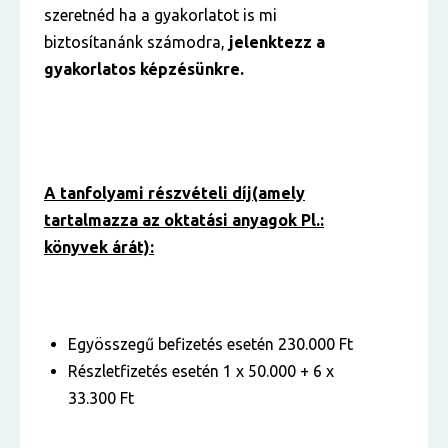
szeretnéd ha a gyakorlatot is mi
biztosítanánk számodra,
jelenktezz a
gyakorlatos képzésünkre.
A tanfolyami részvételi díj(amely
tartalmazza az oktatási anyagok Pl.:
könyvek árát):
Egyösszegű befizetés esetén 230.000 Ft
Részletfizetés esetén 1 x 50.000 + 6 x
33.300 Ft