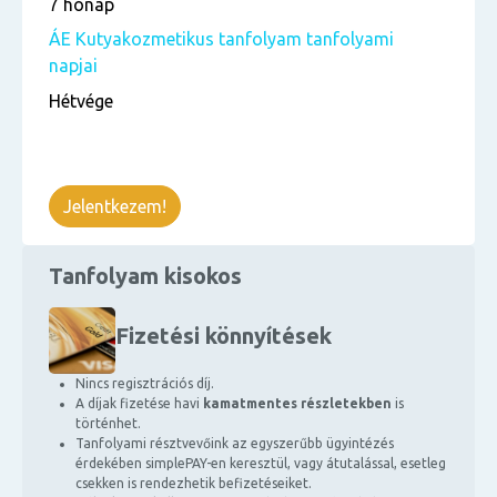
7 hónap
ÁE Kutyakozmetikus tanfolyam tanfolyami
napjai
Hétvége
Jelentkezem!
Tanfolyam kisokos
Fizetési könnyítések
Nincs regisztrációs díj.
A díjak fizetése havi
kamatmentes részletekben
is
történhet.
Tanfolyami résztvevőink az egyszerűbb ügyintézés
érdekében simplePAY-en keresztül, vagy átutalással, esetleg
csekken is rendezhetik befizetéseiket.