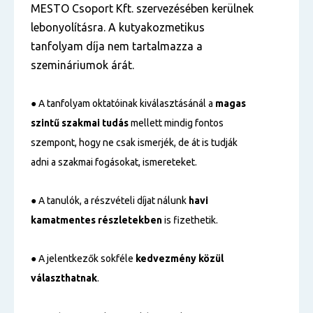
MESTO Csoport Kft. szervezésében kerülnek
lebonyolításra. A kutyakozmetikus
tanfolyam díja nem tartalmazza a
szemináriumok árát.
● A tanfolyam oktatóinak kiválasztásánál a
magas
szintű
szakmai tudás
mellett mindig fontos
szempont, hogy ne csak ismerjék, de át is tudják
adni a szakmai fogásokat, ismereteket.
● A tanulók, a részvételi díjat nálunk
havi
kamatmentes részletekben
is fizethetik.
● A jelentkezők sokféle
kedvezmény közül
választhatnak
.