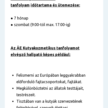
tanfolyam
időtartama és ütemezése:
● 7 hónap
● szombat (9:00-tól max. 17:00-ig)
Az ÁE Kutyakozmetikus tanfolyamot
elvégző hallgató képes például:
Felismerni az Európában leggyakrabban
előforduló fajtacsoportokat, fajtákat.
Megkülönböztetni az állatok testtájait,
testrészeit.
Tisztában van a kutyák szervezetének
felépítésével, szerveik élettani