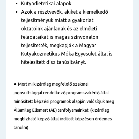
Kutyadietetikai alapok
Azok a résztvevők, akiket a kiemelkedő
teljesítményük miatt a gyakorlati
oktatóink ajánlanak és az elméleti
feladataikat is magas színvonalon
teljesítették, megkapják a Magyar
Kutyakozmetikus Móka Egyesület által is
hitelesített dísz tanúsítványt.
●
Mert mi kizárólag megfelelő szakmai
jogosultsággal rendelkező programszakértő által
minősített képzési programok alapján valósítjuk meg
Államilag Elismert (ÁE) tanfolyamainkat. (kizárólag
megbízható képző által indított képzésen érdemes
tanulni)