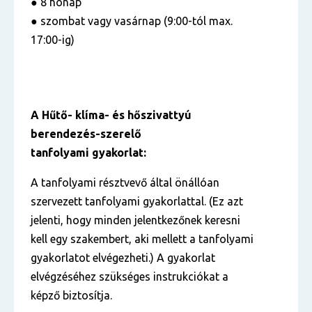
● 8 hónap
● szombat vagy vasárnap (9:00-tól max.
17:00-ig)
A Hűtő- klíma- és hőszivattyú
berendezés-szerelő
tanfolyami gyakorlat:
A tanfolyami résztvevő által önállóan
szervezett tanfolyami gyakorlattal. (Ez azt
jelenti, hogy minden jelentkezőnek keresni
kell egy szakembert, aki mellett a tanfolyami
gyakorlatot elvégezheti.) A gyakorlat
elvégzéséhez szükséges instrukciókat a
képző biztosítja.