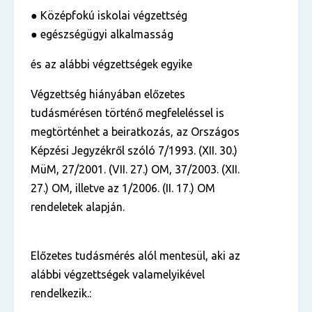
● Középfokú iskolai végzettség
● egészségügyi alkalmasság
és az alábbi végzettségek egyike
Végzettség hiányában előzetes
tudásmérésen történő megfeleléssel is
megtörténhet a beiratkozás,
az Országos
Képzési Jegyzékről szóló 7/1993. (XII. 30.)
MüM, 27/2001. (VII. 27.) OM, 37/2003.
(XII.
27.) OM, illetve az 1/2006. (II. 17.) OM
rendeletek alapján.
Előzetes tudásmérés alól mentesül, aki az
alábbi végzettségek valamelyikével
rendelkezik.: