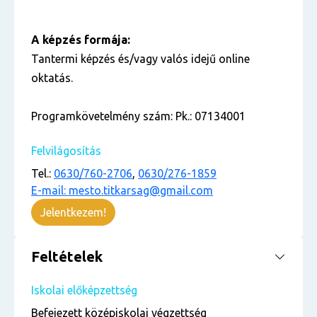
A képzés formája:
Tantermi képzés és/vagy valós idejű online
oktatás.
Programkövetelmény szám: Pk.: 07134001
Felvilágosítás
Tel.:
0630/760-2706
,
0630/276-1859
E-mail: mesto.titkarsag@gmail.com
Jelentkezem!
Feltételek
Iskolai előképzettség
Befejezett középiskolai végzettség