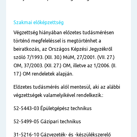
Szakmai előképzettség
Végzettség hiányában előzetes tudásmérésen
történő megfeleléssel is megtörténhet a
beiratkozás,
az Országos Képzési Jegyzékről
szóló 7/1993. (XII. 30.) MüM, 27/2001. (VII. 27.)
OM, 37/2003.
(XII. 27.) OM, illetve az 1/2006. (II.
17.) OM rendeletek alapján.
Előzetes tudásmérés alól mentesül, aki az alábbi
végzettségek valamelyikével rendelkezik.:
52-5443-03 Épületgépész technikus
52-5499-05 Gázipari technikus
31-5216-10 Gázvezeték- és -készülékszerelő