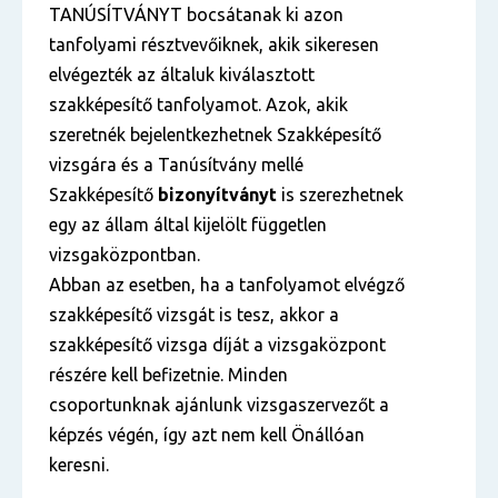
TANÚSÍTVÁNYT bocsátanak ki azon
tanfolyami résztvevőiknek, akik sikeresen
elvégezték az általuk kiválasztott
szakképesítő tanfolyamot. Azok, akik
szeretnék bejelentkezhetnek Szakképesítő
vizsgára és a Tanúsítvány mellé
Szakképesítő
bizonyítványt
is szerezhetnek
egy az állam által kijelölt független
vizsgaközpontban.
Abban az esetben, ha a tanfolyamot elvégző
szakképesítő vizsgát is tesz, akkor a
szakképesítő vizsga díját a vizsgaközpont
részére kell befizetnie. Minden
csoportunknak ajánlunk vizsgaszervezőt a
képzés végén, így azt nem kell Önállóan
keresni.