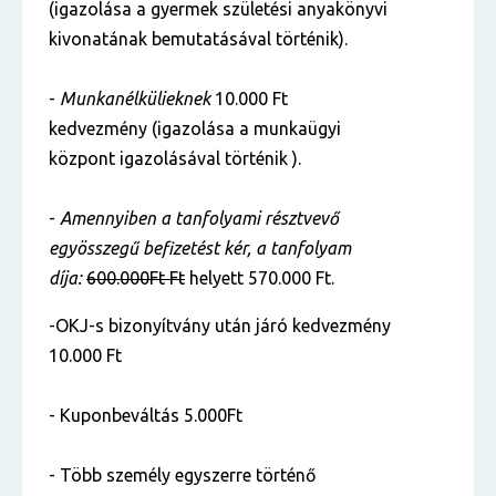
(igazolása a gyermek születési anyakönyvi
kivonatának bemutatásával történik).
-
Munkanélkülieknek
10.000 Ft
kedvezmény (igazolása a munkaügyi
központ igazolásával történik ).
-
Amennyiben a tanfolyami résztvevő
egyösszegű befizetést kér, a tanfolyam
díja:
6
00.000Ft Ft
helyett 570.000 Ft.
-OKJ-s bizonyítvány után járó kedvezmény
10.000 Ft
- Kuponbeváltás 5.000Ft
- Több személy egyszerre történő