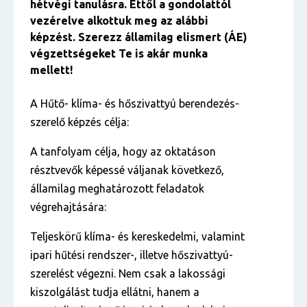
hétvégi tanulásra. Ettől a gondolattól
vezérelve alkottuk meg az alábbi
képzést. Szerezz államilag elismert (ÁE)
végzettségeket Te is akár munka
mellett!
A Hűtő- klíma- és hőszivattyú berendezés-
szerelő képzés célja:
A tanfolyam célja, hogy az oktatáson
résztvevők képessé váljanak következő,
államilag meghatározott feladatok
végrehajtására:
Teljeskörű klíma- és kereskedelmi, valamint
ipari hűtési rendszer-, illetve hőszivattyú-
szerelést végezni. Nem csak a lakossági
kiszolgálást tudja ellátni, hanem a