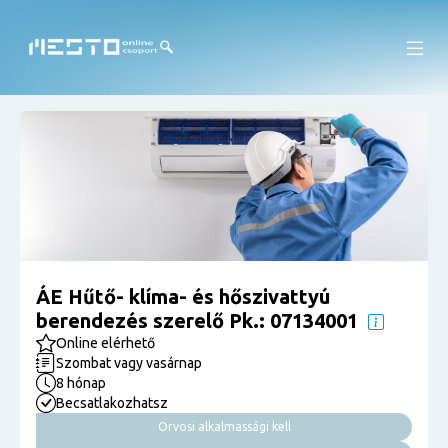
ÁE Hűtő- klíma- és hőszivattyú
berendezés szerelő Pk.: 07134001
Online elérhető
Szombat vagy vasárnap
8 hónap
Becsatlakozhatsz
Orvosi alkalmassági kell