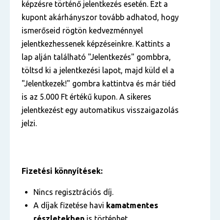
képzésre történő jelentkezés esetén. Ezt a
kupont akárhányszor tovább adhatod, hogy
ismerőseid rögtön kedvezménnyel
jelentkezhessenek képzéseinkre. Kattints a
lap alján található "Jelentkezés" gombbra,
töltsd ki a jelentkezési lapot, majd küld el a
"Jelentkezek!" gombra kattintva és már tiéd
is az 5.000 Ft értékű kupon. A sikeres
jelentkezést egy automatikus visszaigazolás
jelzi.
Fizetési könnyítések:
Nincs regisztrációs díj.
A díjak fizetése havi
kamatmentes
részletekben
is történhet.