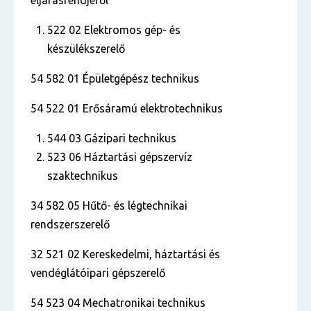
eljárásrendjéről
522 02 Elektromos gép- és
készülékszerelő
54 582 01 Épületgépész technikus
54 522 01 Erősáramú elektrotechnikus
544 03 Gázipari technikus
523 06 Háztartási gépszervíz
szaktechnikus
34 582 05 Hűtő- és légtechnikai
rendszerszerelő
32 521 02 Kereskedelmi, háztartási és
vendéglátóipari gépszerelő
54 523 04 Mechatronikai technikus