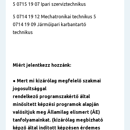
5 0715 19 07 Ipari szerviztechnikus
5 0714 19 12 Mechatronikai technikus 5
0714 19 09 Járműipari karbantartó
technikus
Miért jelentkezz hozzánk:
● Mert mi kizárólag megfelelő szakmai
jogosultsággal
rendelkező programszakértő által
minősített képzési programok alapján
valósítjuk meg Államilag elismert (ÁE)
tanfolyamainkat. (kizárólag megbízható
képző által indított képzésen érdemes