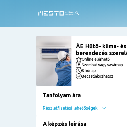
ÁE Hűtő- klíma- és
berendezés szerel
Online elérhető
Szombat vagy vasárnap
8 hónap
Becsatlakozhatsz
Tanfolyam ára
Részletfizetési lehetőségek
A képzés leírása