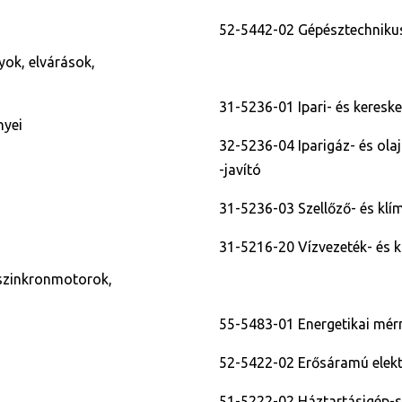
52-5442-02 Gépésztechnik
ok, elvárások,
31-5236-01 Ipari- és keres
nyei
32-5236-04 Iparigáz- és ola
-javító
31-5236-03 Szellőző- és kl
31-5216-20 Vízvezeték- és 
szinkronmotorok,
55-5483-01 Energetikai mér
52-5422-02 Erősáramú elekt
51-5222-02 Háztartásigép-s