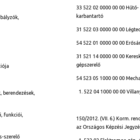
33 522 02 0000 00 00 Hűtő- 
karbantartó
abályzók,
31 522 03 0000 00 00 Légte
54 522 01 0000 00 00 Erősá
31 521 14 0000 00 00 Keresk
gépszerelő
iója
54 523 05 1000 00 00 Mecha
522 04 1000 00 00 Villa
k, berendezések,
, funkciói,
150/2012. (VII. 6.) Korm. re
az Országos Képzési Jegyzé
s-szerelő