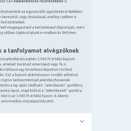
tése havi
kamatmentes részletekben
is
résztvevőink az egyszerűbb ügyintézés érdekében
 keresztül, vagy átutalással, esetleg csekken is
 befizetéseiket.
kell megjegyezned a befizetéseid időpontjait, mert
ndig időben tájékoztatunk e-mailben és SMS-ben.
k a tanfolyamot elvégzőknek
énő jelentkezés esetén 5.000 Ft értékű kupont
, amelyet barátaid ismerőseid vagy Te is
 korlátlanul egy következő képzésre történő
tén. Ezt a kupont akárhányszor tovább adhatod,
 rögtön kedvezménnyel jelentkezhessenek
ttints a lap alján található "Jelentkezés" gombbra,
ntkezési lapot, majd küld el a "Jelentkezek!" gombra
 tiéd is az 5.000 Ft értékű kupon. A sikeres
 automatikus visszaigazolás jelzi.