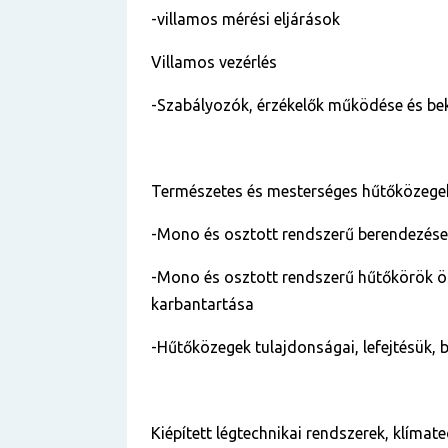
-villamos mérési eljárások
Villamos vezérlés
-Szabályozók, érzékelők működése és be
Természetes és mesterséges hűtőközegek
-Mono és osztott rendszerű berendezés
-Mono és osztott rendszerű hűtőkörök ös
karbantartása
-Hűtőközegek tulajdonságai, lefejtésük, b
Kiépített légtechnikai rendszerek, klímate