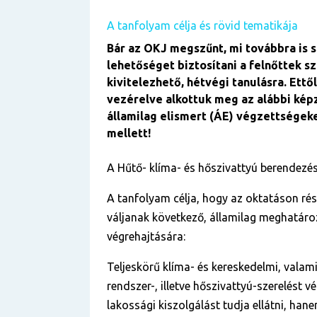
A tanfolyam célja és rövid tematikája
Bár az OKJ megszűnt, mi továbbra is 
lehetőséget biztosítani a felnőttek s
kivitelezhető, hétvégi tanulásra. Ettő
vezérelve alkottuk meg az alábbi kép
államilag elismert (ÁE) végzettségek
mellett!
A Hűtő- klíma- és hőszivattyú berendezés-
A tanfolyam célja, hogy az oktatáson ré
váljanak következő, államilag meghatáro
végrehajtására:
Teljeskörű klíma- és kereskedelmi, valami
rendszer-, illetve hőszivattyú-szerelést v
lakossági kiszolgálást tudja ellátni, han