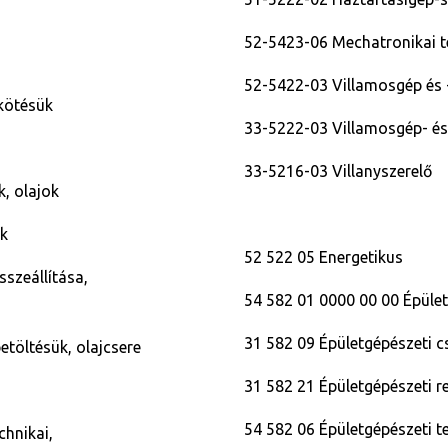
52-5423-06 Mechatronikai 
52-5422-03 Villamosgép és 
kötésük
33-5222-03 Villamosgép- és
33-5216-03 Villanyszerelő
, olajok
ek
52 522 05 Energetikus
szeállítása,
54 582 01 0000 00 00 Épüle
31 582 09 Épületgépészeti c
etöltésük, olajcsere
31 582 21 Épületgépészeti 
54 582 06 Épületgépészeti 
chnikai,