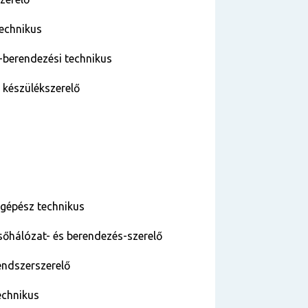
technikus
-berendezési technikus
 készülékszerelő
tgépész technikus
sőhálózat- és berendezés-szerelő
rendszerszerelő
technikus