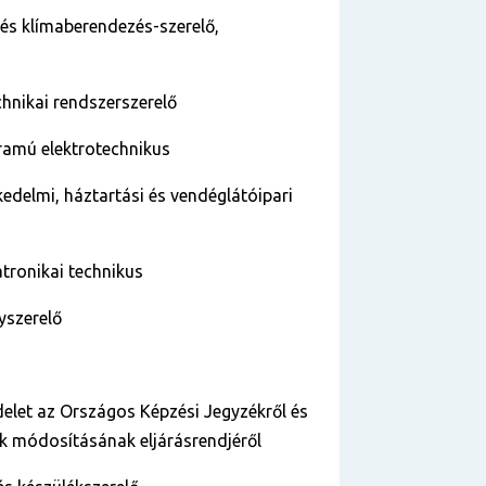
és klímaberendezés-szerelő,
chnikai rendszerszerelő
ramú elektrotechnikus
edelmi, háztartási és vendéglátóipari
tronikai technikus
nyszerelő
ndelet az Országos Képzési Jegyzékről és
k módosításának eljárásrendjéről