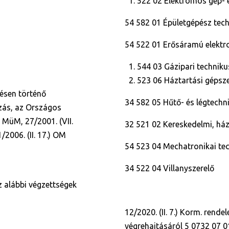
522 02 Elektromos gép- 
54 582 01 Épületgépész tec
54 522 01 Erősáramú elektr
544 03 Gázipari technik
523 06 Háztartási gépsz
ésen történő
34 582 05 Hűtő- és légtechn
zás,
az Országos
) MüM, 27/2001. (VII.
32 521 02 Kereskedelmi, ház
 1/2006. (II. 17.) OM
54 523 04 Mechatronikai te
34 522 04 Villanyszerelő
z alábbi végzettségek
12/2020. (II. 7.) Korm. rende
végrehajtásáról 5 0732 07 