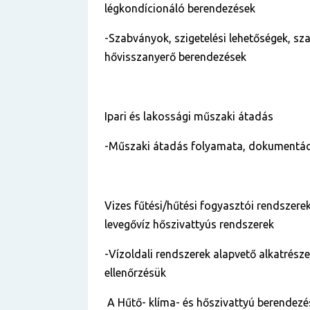
légkondícionáló berendezések
-Szabványok, szigetelési lehetőségek, sz
hővisszanyerő berendezések
Ipari és lakossági műszaki átadás
-Műszaki átadás folyamata, dokumentác
Vizes fűtési/hűtési fogyasztói rendszere
levegővíz hőszivattyús rendszerek
-Vízoldali rendszerek alapvető alkatrészei
ellenőrzésük
A Hűtő- klíma- és hőszivattyú berendezé