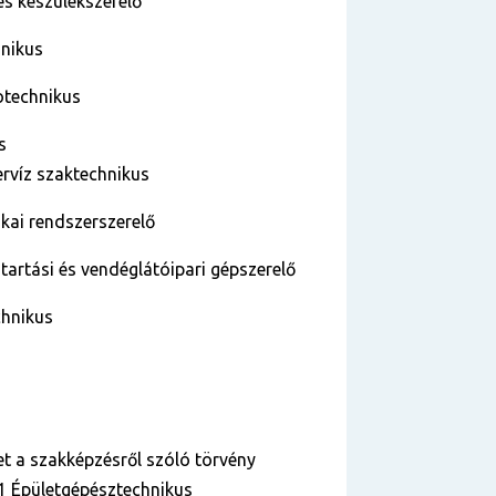
és készülékszerelő
hnikus
otechnikus
us
ervíz szaktechnikus
ikai rendszerszerelő
tartási és vendéglátóipari gépszerelő
chnikus
let a szakképzésről szóló törvény
01 Épületgépésztechnikus