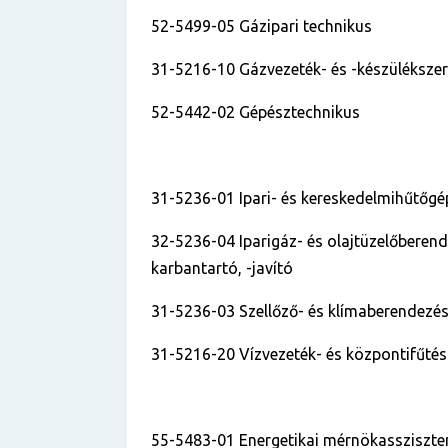
52-5499-05 Gázipari technikus
31-5216-10 Gázvezeték- és -készüléksze
52-5442-02 Gépésztechnikus
31-5236-01 Ipari- és kereskedelmihűtőgé
32-5236-04 Iparigáz- és olajtüzelőberend
karbantartó, -javító
31-5236-03 Szellőző- és klímaberendezé
31-5216-20 Vízvezeték- és központifűtés
55-5483-01 Energetikai mérnökassziszt