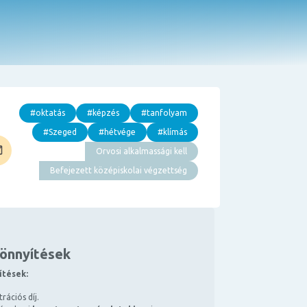
#oktatás
#képzés
#tanfolyam
#Szeged
#hétvége
#klímás
Orvosi alkalmassági kell
Befejezett középiskolai végzettség
könnyítések
ítések:
rációs díj.