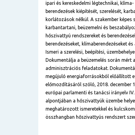
ipari és kereskedelmi légtechnikai, klíma-
berendezések kiépítését, szerelését, karb
korlátozások nélkül. A szakember képes sz
karbantartani, beüzemelni és beszabályoz
hőszivattyú rendszereket és berendezések
berendezéseket, klímaberendezéseket és 
Ismeri a szerelési, beépítési, üzembehelye
Dokumentálja a beüzemelés során mért ad
adminisztrációs feladatokat. Dokumentá
megújuló energiaforrásokból előállított 
előmozdításáról szóló, 2018. december 1
európai parlamenti és tanácsi irányelv IV. 
alpontjában a hőszivattyúk üzembe helye
meghatározott ismeretekkel és kulcskom
összhangban hőszivattyús rendszert szer