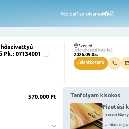
Főoldal
Tanfolyamok
 hőszivattyú
Szeged
Jelentkezési határidő
ő Pk.: 07134001
2026.09.05.
Jelentkezem!
Tanfolyam kisokos
570.000 Ft
Fizetési 
Fizetési könny
Nincs regiszt