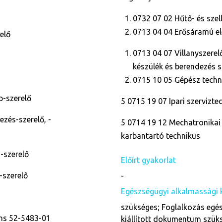
0732 07 02 Hűtő- és szel
0713 04 04 Erősáramú e
relő
0713 04 07 Villanyszerel
készülék és berendezés
0715 10 05 Gépész techn
p-szerelő
5 0715 19 07 Ipari szervizt
ezés-szerelő, -
5 0714 19 12 Mechatronikai 
karbantartó technikus
s-szerelő
Előírt gyakorlat
-szerelő
-
Egészségügyi alkalmassági 
szükséges; Foglalkozás egés
ens 52-5483-01
kiállított dokumentum szük