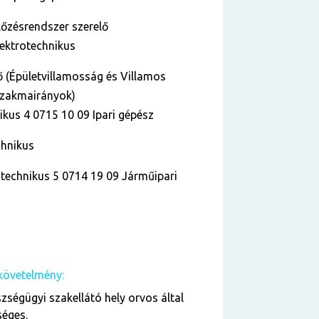
lőzésrendszer szerelő
lektrotechnikus
ő (Épületvillamosság és Villamos
 szakmairányok)
ikus 4 0715 10 09 Ipari gépész
echnikus
technikus 5 0714 19 09 Járműipari
követelmény:
zségügyi szakellátó hely orvos által
séges.