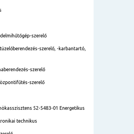
us
kedelmihűtőgép-szerelő
jtüzelőberendezés-szerelő, -karbantartó,
ímaberendezés-szerelő
központifűtés-szerelő
nökasszisztens 52-5483-01 Energetikus
ronikai technikus
zerelő