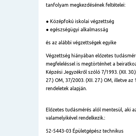
tanfolyam megkezdésének feltételei:
● Középfokú iskolai végzettség
● egészségügyi alkalmasság
és az alábbi végzettségek egyike
Végzettség hiányában előzetes tudásmér
megfeleléssel is megtörténhet a beiratko
Képzési Jegyzékről szóló 7/1993. (XII. 30.
27.) OM, 37/2003.
(XII. 27.) OM, illetve az
rendeletek alapján.
Előzetes tudásmérés alól mentesül, aki a
valamelyikével rendelkezik.:
52-5443-03 Épületgépész technikus