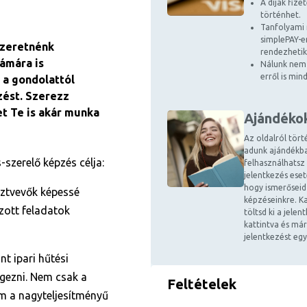
A díjak fize
történhet.
Tanfolyami 
simplePAY-en
szeretnénk
rendezhetik
zámára is
Nálunk nem 
erről is mi
l a gondolattól
zést. Szerezz
et Te is akár munka
Ajándéko
Az oldalról tört
adunk ajándékba
szerelő képzés célja:
felhasználhatsz
jelentkezés ese
hogy ismerőseid
sztvevők képessé
képzéseinkre. Ka
zott feladatok
töltsd ki a jele
kattintva és már
jelentkezést egy
nt ipari hűtési
égezni. Nem csak a
Feltételek
em a nagyteljesítményű