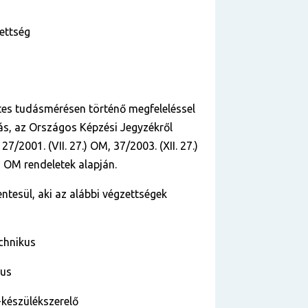
zettség
tes tudásmérésen történő megfeleléssel
ás,
az Országos Képzési Jegyzékről
 27/2001. (VII. 27.) OM, 37/2003.
(XII. 27.)
7.) OM rendeletek alapján.
ntesül, aki az alábbi végzettségek
echnikus
kus
-készülékszerelő