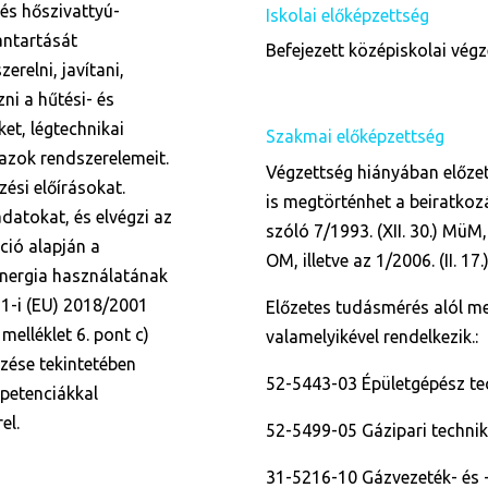
 és hőszivattyú-
Iskolai előképzettség
antartását
Befejezett középiskolai vég
erelni, javítani,
ni a hűtési- és
et, légtechnikai
Szakmai előképzettség
azok rendszerelemeit.
Végzettség hiányában előze
zési előírásokat.
is megtörténhet a beiratkoz
atokat, és elvégzi az
szóló 7/1993. (XII. 30.) MüM,
ció alapján a
OM, illetve az 1/2006. (II. 1
energia használatának
1-i (EU) 2018/2001
Előzetes tudásmérés alól me
melléklet 6. pont c)
valamelyikével rendelkezik.:
zése tekintetében
52-5443-03 Épületgépész t
petenciákkal
el.
52-5499-05 Gázipari techni
31-5216-10 Gázvezeték- és 