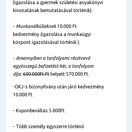
(igazolása a gyermek születési anyakönyvi
kivonatának bemutatásával történik).
-
Munkanélkülieknek
10.000 Ft
kedvezmény (igazolása a munkaügyi
központ igazolásával történik ).
-
Amennyiben a tanfolyami résztvevő
egyösszegű befizetést kér, a tanfolyam
díja:
6
00.000Ft Ft
helyett 570.000 Ft.
-OKJ-s bizonyítvány után járó kedvezmény
10.000 Ft
- Kuponbeváltás 5.000Ft
- Több személy egyszerre történő