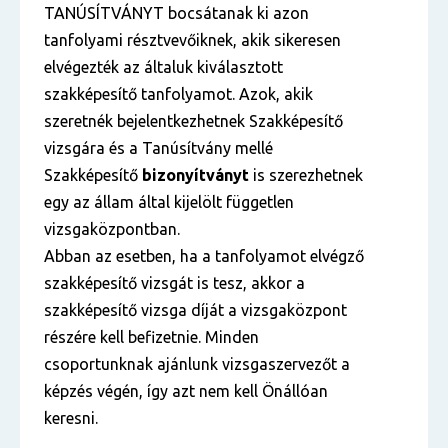
TANÚSÍTVÁNYT bocsátanak ki azon
tanfolyami résztvevőiknek, akik sikeresen
elvégezték az általuk kiválasztott
szakképesítő tanfolyamot. Azok, akik
szeretnék bejelentkezhetnek Szakképesítő
vizsgára és a Tanúsítvány mellé
Szakképesítő
bizonyítványt
is szerezhetnek
egy az állam által kijelölt független
vizsgaközpontban.
Abban az esetben, ha a tanfolyamot elvégző
szakképesítő vizsgát is tesz, akkor a
szakképesítő vizsga díját a vizsgaközpont
részére kell befizetnie. Minden
csoportunknak ajánlunk vizsgaszervezőt a
képzés végén, így azt nem kell Önállóan
keresni.