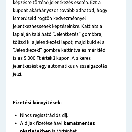
képzésre történő jelentkezés esetén. Ezt a
kupont akárhányszor tovább adhatod, hogy
ismerőseid rögtön kedvezménnyel
jelentkezhessenek képzéseinkre. Kattints a
lap alján található "Jelentkezés" gombbra,
töltsd ki a jelentkezési lapot, majd küld el a
"Jelentkezek!" gombra kattintva és már tiéd
is az 5.000 Ft értékű kupon. A sikeres
jelentkezést egy automatikus visszaigazolás
jelzi.
Fizetési könnyítések:
Nincs regisztrációs díj.
A díjak fizetése havi
kamatmentes
részletekben
is történhet.