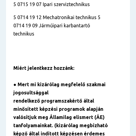
5 0715 19 07 Ipari szerviztechnikus
5 0714 19 12 Mechatronikai technikus 5
0714 19 09 Járműipari karbantartó
technikus
Miért jelentkezz hozzánk:
● Mert mi kizárólag megfelelő szakmai
jogosultsággal
rendelkező programszakértő által
minősített képzési programok alapján
valósítjuk meg Államilag elismert (ÁE)
tanfolyamainkat. (kizárólag megbízható
képző által indított képzésen érdemes