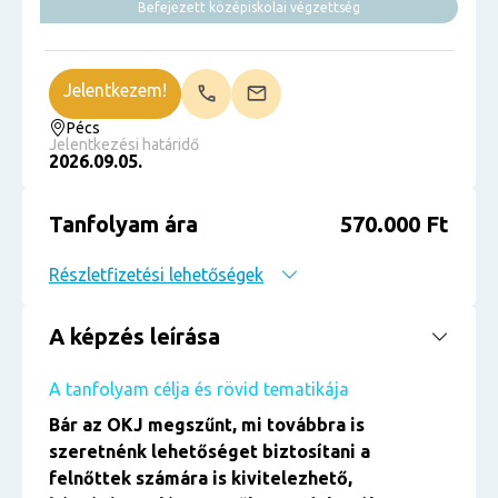
Befejezett középiskolai végzettség
Jelentkezem!
Pécs
Jelentkezési határidő
2026.09.05.
Tanfolyam ára
570.000 Ft
Részletfizetési lehetőségek
A képzés leírása
A tanfolyam célja és rövid tematikája
Bár az OKJ megszűnt, mi továbbra is
szeretnénk lehetőséget biztosítani a
felnőttek számára is kivitelezhető,