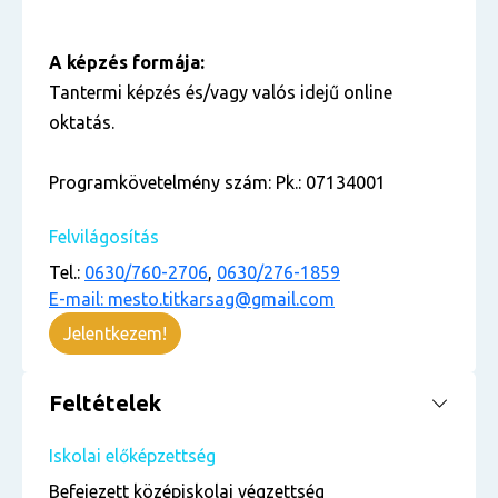
A képzés formája:
Tantermi képzés és/vagy valós idejű online
oktatás.
Programkövetelmény szám: Pk.: 07134001
Felvilágosítás
Tel.:
0630/760-2706
,
0630/276-1859
E-mail: mesto.titkarsag@gmail.com
Jelentkezem!
Feltételek
Iskolai előképzettség
Befejezett középiskolai végzettség