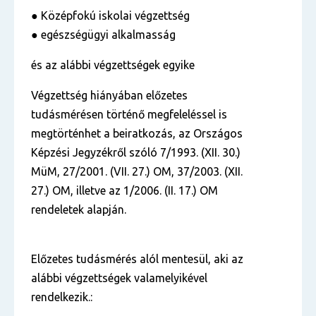
● Középfokú iskolai végzettség
● egészségügyi alkalmasság
és az alábbi végzettségek egyike
Végzettség hiányában előzetes
tudásmérésen történő megfeleléssel is
megtörténhet a beiratkozás,
az Országos
Képzési Jegyzékről szóló 7/1993. (XII. 30.)
MüM, 27/2001. (VII. 27.) OM, 37/2003.
(XII.
27.) OM, illetve az 1/2006. (II. 17.) OM
rendeletek alapján.
Előzetes tudásmérés alól mentesül, aki az
alábbi végzettségek valamelyikével
rendelkezik.: