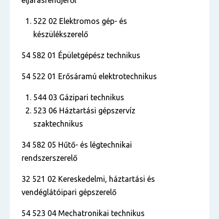
eljárásrendjéről
522 02 Elektromos gép- és
készülékszerelő
54 582 01 Épületgépész technikus
54 522 01 Erősáramú elektrotechnikus
544 03 Gázipari technikus
523 06 Háztartási gépszervíz
szaktechnikus
34 582 05 Hűtő- és légtechnikai
rendszerszerelő
32 521 02 Kereskedelmi, háztartási és
vendéglátóipari gépszerelő
54 523 04 Mechatronikai technikus