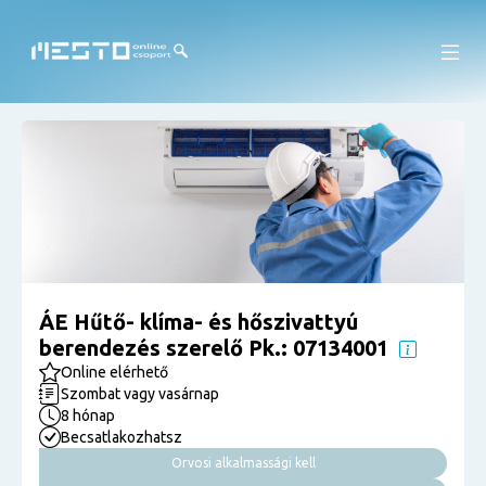
ÁE Hűtő- klíma- és hőszivattyú
berendezés szerelő Pk.: 07134001
Online elérhető
Szombat vagy vasárnap
8 hónap
Becsatlakozhatsz
Orvosi alkalmassági kell