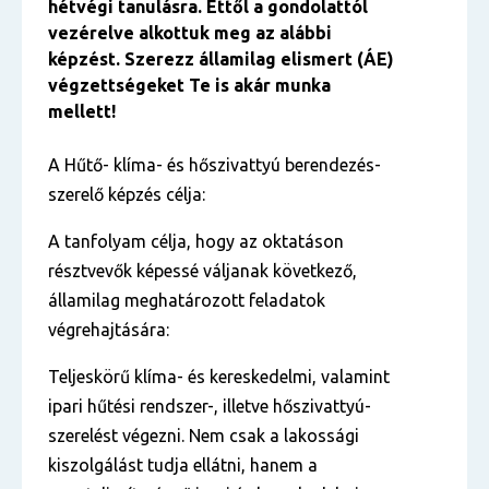
hétvégi tanulásra. Ettől a gondolattól
vezérelve alkottuk meg az alábbi
képzést. Szerezz államilag elismert (ÁE)
végzettségeket Te is akár munka
mellett!
A Hűtő- klíma- és hőszivattyú berendezés-
szerelő képzés célja:
A tanfolyam célja, hogy az oktatáson
résztvevők képessé váljanak következő,
államilag meghatározott feladatok
végrehajtására:
Teljeskörű klíma- és kereskedelmi, valamint
ipari hűtési rendszer-, illetve hőszivattyú-
szerelést végezni. Nem csak a lakossági
kiszolgálást tudja ellátni, hanem a