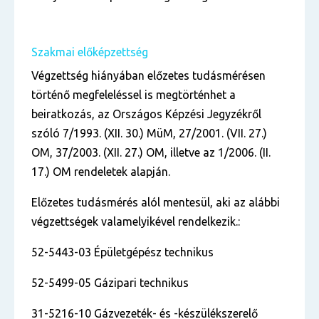
Szakmai előképzettség
Végzettség hiányában előzetes tudásmérésen
történő megfeleléssel is megtörténhet a
beiratkozás,
az Országos Képzési Jegyzékről
szóló 7/1993. (XII. 30.) MüM, 27/2001. (VII. 27.)
OM, 37/2003.
(XII. 27.) OM, illetve az 1/2006. (II.
17.) OM rendeletek alapján.
Előzetes tudásmérés alól mentesül, aki az alábbi
végzettségek valamelyikével rendelkezik.:
52-5443-03 Épületgépész technikus
52-5499-05 Gázipari technikus
31-5216-10 Gázvezeték- és -készülékszerelő