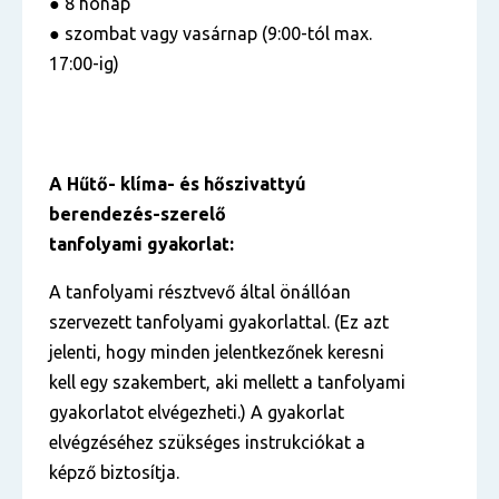
● 8 hónap
● szombat vagy vasárnap (9:00-tól max.
17:00-ig)
A Hűtő- klíma- és hőszivattyú
berendezés-szerelő
tanfolyami gyakorlat:
A tanfolyami résztvevő által önállóan
szervezett tanfolyami gyakorlattal. (Ez azt
jelenti, hogy minden jelentkezőnek keresni
kell egy szakembert, aki mellett a tanfolyami
gyakorlatot elvégezheti.) A gyakorlat
elvégzéséhez szükséges instrukciókat a
képző biztosítja.