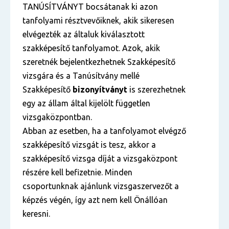
TANÚSÍTVÁNYT bocsátanak ki azon
tanfolyami résztvevőiknek, akik sikeresen
elvégezték az általuk kiválasztott
szakképesítő tanfolyamot. Azok, akik
szeretnék bejelentkezhetnek Szakképesítő
vizsgára és a Tanúsítvány mellé
Szakképesítő
bizonyítványt
is szerezhetnek
egy az állam által kijelölt független
vizsgaközpontban.
Abban az esetben, ha a tanfolyamot elvégző
szakképesítő vizsgát is tesz, akkor a
szakképesítő vizsga díját a vizsgaközpont
részére kell befizetnie. Minden
csoportunknak ajánlunk vizsgaszervezőt a
képzés végén, így azt nem kell Önállóan
keresni.