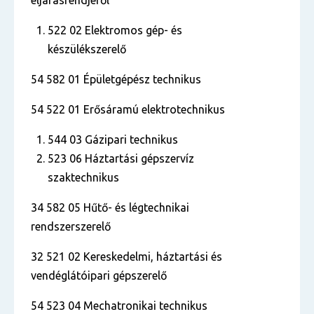
eljárásrendjéről
522 02 Elektromos gép- és
készülékszerelő
54 582 01 Épületgépész technikus
54 522 01 Erősáramú elektrotechnikus
544 03 Gázipari technikus
523 06 Háztartási gépszervíz
szaktechnikus
34 582 05 Hűtő- és légtechnikai
rendszerszerelő
32 521 02 Kereskedelmi, háztartási és
vendéglátóipari gépszerelő
54 523 04 Mechatronikai technikus