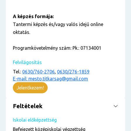
A képzés formája:
Tantermi képzés és/vagy valós idejű online
oktatás.
Programkövetelmény szám: Pk.: 07134001
Felvilágosítás
Tel.:
0630/760-2706
,
0630/276-1859
E-mail: mesto.titkarsag@gmail.com
Jelentkezem!
Feltételek
Iskolai előképzettség
Befejezett középiskolai végzettség