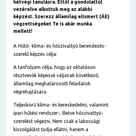
hétvégi tanulásra. Ettől a gondolattól
vezérelve alkottuk meg az alábbi
képzést. Szerezz államilag elismert (ÁE)
végzettségeket Te is akár munka
mellett!
A Hűtő- klíma- és hőszivattyú berendezés-
szerelő képzés célja:
A tanfolyam célja, hogy az oktatáson
résztvevők képessé váljanak következő,
államilag meghatározott feladatok
végrehajtására:
Teljeskörű klíma- és kereskedelmi, valamint
ipari hűtési rendszer-, illetve hőszivattyú-
szerelést végezni. Nem csak a lakossági
kiszolgálást tudja ellátni, hanem a