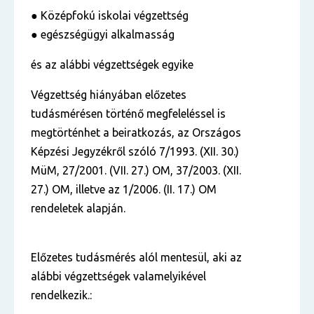
● Középfokú iskolai végzettség
● egészségügyi alkalmasság
és az alábbi végzettségek egyike
Végzettség hiányában előzetes
tudásmérésen történő megfeleléssel is
megtörténhet a beiratkozás,
az Országos
Képzési Jegyzékről szóló 7/1993. (XII. 30.)
MüM, 27/2001. (VII. 27.) OM, 37/2003.
(XII.
27.) OM, illetve az 1/2006. (II. 17.) OM
rendeletek alapján.
Előzetes tudásmérés alól mentesül, aki az
alábbi végzettségek valamelyikével
rendelkezik.: