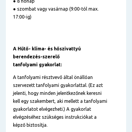
● 8 hónap
● szombat vagy vasárnap (9:00-tól max.
17:00-ig)
A Hűtő- klíma- és hőszivattyú
berendezés-szerelő
tanfolyami gyakorlat:
A tanfolyami résztvevő által önállóan
szervezett tanfolyami gyakorlattal. (Ez azt
jelenti, hogy minden jelentkezőnek keresni
kell egy szakembert, aki mellett a tanfolyami
gyakorlatot elvégezheti.) A gyakorlat
elvégzéséhez szükséges instrukciókat a
képző biztosítja.