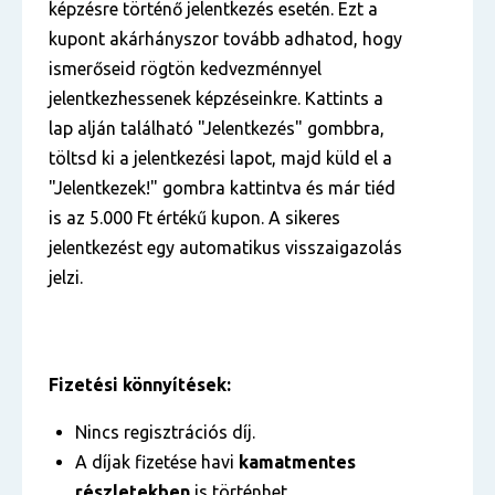
képzésre történő jelentkezés esetén. Ezt a
kupont akárhányszor tovább adhatod, hogy
ismerőseid rögtön kedvezménnyel
jelentkezhessenek képzéseinkre. Kattints a
lap alján található "Jelentkezés" gombbra,
töltsd ki a jelentkezési lapot, majd küld el a
"Jelentkezek!" gombra kattintva és már tiéd
is az 5.000 Ft értékű kupon. A sikeres
jelentkezést egy automatikus visszaigazolás
jelzi.
Fizetési könnyítések:
Nincs regisztrációs díj.
A díjak fizetése havi
kamatmentes
részletekben
is történhet.