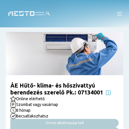
ÁE Hűtő- klíma- és hőszivattyú
berendezés szerelő Pk.: 07134001
Online elérhető
Szombat vagy vasárnap
8 hónap
Becsatlakozhatsz
Orvosi alkalmassági kell