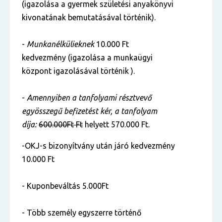
(igazolása a gyermek születési anyakönyvi
kivonatának bemutatásával történik).
-
Munkanélkülieknek
10.000 Ft
kedvezmény (igazolása a munkaügyi
központ igazolásával történik ).
-
Amennyiben a tanfolyami résztvevő
egyösszegű befizetést kér, a tanfolyam
díja:
6
00.000Ft Ft
helyett 570.000 Ft.
-OKJ-s bizonyítvány után járó kedvezmény
10.000 Ft
- Kuponbeváltás 5.000Ft
- Több személy egyszerre történő