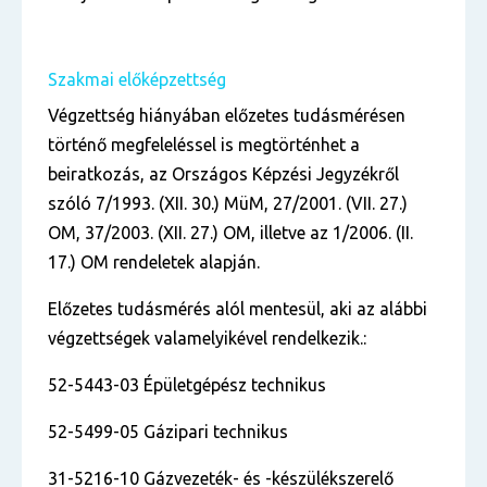
Szakmai előképzettség
Végzettség hiányában előzetes tudásmérésen
történő megfeleléssel is megtörténhet a
beiratkozás,
az Országos Képzési Jegyzékről
szóló 7/1993. (XII. 30.) MüM, 27/2001. (VII. 27.)
OM, 37/2003.
(XII. 27.) OM, illetve az 1/2006. (II.
17.) OM rendeletek alapján.
Előzetes tudásmérés alól mentesül, aki az alábbi
végzettségek valamelyikével rendelkezik.:
52-5443-03 Épületgépész technikus
52-5499-05 Gázipari technikus
31-5216-10 Gázvezeték- és -készülékszerelő