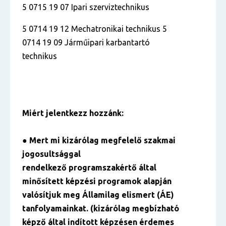
5 0715 19 07 Ipari szerviztechnikus
5 0714 19 12 Mechatronikai technikus 5
0714 19 09 Járműipari karbantartó
technikus
Miért jelentkezz hozzánk:
● Mert mi kizárólag megfelelő szakmai
jogosultsággal
rendelkező programszakértő által
minősített képzési programok alapján
valósítjuk meg Államilag elismert (ÁE)
tanfolyamainkat. (kizárólag megbízható
képző által indított képzésen érdemes