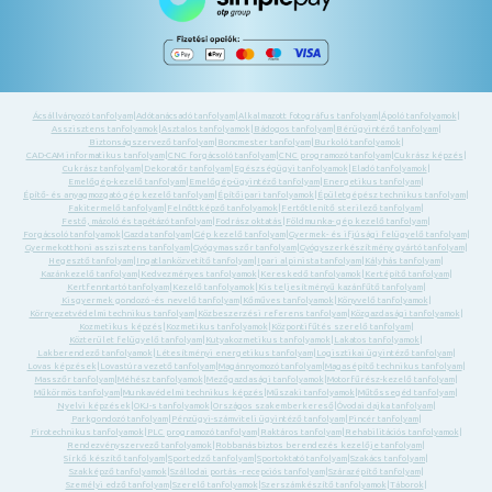
Ácsállványozó tanfolyam
|
Adótanácsadó tanfolyam
|
Alkalmazott fotográfus tanfolyam
|
Ápoló tanfolyamok
|
Asszisztens tanfolyamok
|
Asztalos tanfolyamok
|
Bádogos tanfolyam
|
Bérügyintéző tanfolyam
|
Biztonságszervező tanfolyam
|
Boncmester tanfolyam
|
Burkoló tanfolyamok
|
CAD-CAM informatikus tanfolyam
|
CNC forgácsoló tanfolyam
|
CNC programozó tanfolyam
|
Cukrász képzés
|
Cukrász tanfolyam
|
Dekoratőr tanfolyam
|
Egészségügyi tanfolyamok
|
Eladó tanfolyamok
|
Emelőgép-kezelő tanfolyam
|
Emelőgép-ügyintéző tanfolyam
|
Energetikus tanfolyam
|
Építő- és anyagmozgató gép kezelő tanfolyam
|
Építőipari tanfolyamok
|
Épületgépész technikus tanfolyam
|
Fakitermelő tanfolyam
|
Felnőttképző tanfolyamok
|
Fertőtlenítő sterilező tanfolyam
|
Festő, mázoló és tapétázó tanfolyam
|
Fodrász oktatás
|
Földmunka- gép kezelő tanfolyam
|
Forgácsoló tanfolyamok
|
Gazda tanfolyam
|
Gép kezelő tanfolyam
|
Gyermek- és ifjúsági felügyelő tanfolyam
|
Gyermekotthoni asszisztens tanfolyam
|
Gyógymasszőr tanfolyam
|
Gyógyszerkészítmény gyártó tanfolyam
|
Hegesztő tanfolyam
|
Ingatlanközvetítő tanfolyam
|
Ipari alpinista tanfolyam
|
Kályhás tanfolyam
|
Kazánkezelő tanfolyam
|
Kedvezményes tanfolyamok
|
Kereskedő tanfolyamok
|
Kertépítő tanfolyam
|
Kertfenntartó tanfolyam
|
Kezelő tanfolyamok
|
Kis teljesítményű kazánfűtő tanfolyam
|
Kisgyermek gondozó -és nevelő tanfolyam
|
Kőműves tanfolyamok
|
Könyvelő tanfolyamok
|
Környezetvédelmi technikus tanfolyam
|
Közbeszerzési referens tanfolyam
|
Közgazdasági tanfolyamok
|
Kozmetikus képzés
|
Kozmetikus tanfolyamok
|
Központifűtés szerelő tanfolyam
|
Közterület felügyelő tanfolyam
|
Kutyakozmetikus tanfolyamok
|
Lakatos tanfolyamok
|
Lakberendező tanfolyamok
|
Létesítményi energetikus tanfolyam
|
Logisztikai ügyintéző tanfolyam
|
Lovas képzések
|
Lovastúra vezető tanfolyam
|
Magánnyomozó tanfolyam
|
Magasépítő technikus tanfolyam
|
Masszőr tanfolyam
|
Méhész tanfolyamok
|
Mezőgazdasági tanfolyamok
|
Motorfűrész-kezelő tanfolyam
|
Műkörmös tanfolyam
|
Munkavédelmi technikus képzés
|
Műszaki tanfolyamok
|
Műtőssegéd tanfolyam
|
Nyelvi képzések
|
OKJ-s tanfolyamok
|
Országos szakemberkereső
|
Óvodai dajka tanfolyam
|
Parkgondozó tanfolyam
|
Pénzügyi-számviteli ügyintéző tanfolyam
|
Pincér tanfolyam
|
Pirotechnikus tanfolyamok
|
PLC programozó tanfolyam
|
Raktáros tanfolyam
|
Rehabilitációs tanfolyamok
|
Rendezvényszervező tanfolyamok
|
Robbanásbiztos berendezés kezelője tanfolyam
|
Sírkő készítő tanfolyam
|
Sportedző tanfolyam
|
Sportoktató tanfolyam
|
Szakács tanfolyam
|
Szakképző tanfolyamok
|
Szállodai portás -recepciós tanfolyam
|
Szárazépítő tanfolyam
|
Személyi edző tanfolyam
|
Szerelő tanfolyamok
|
Szerszámkészítő tanfolyamok
|
Táborok
|