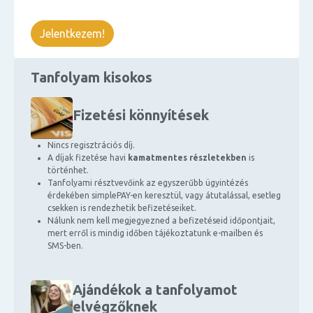
Jelentkezem!
Tanfolyam kisokos
Fizetési könnyítések
Nincs regisztrációs díj.
A díjak fizetése havi
kamatmentes részletekben
is
történhet.
Tanfolyami résztvevőink az egyszerűbb ügyintézés
érdekében simplePAY-en keresztül, vagy átutalással, esetleg
csekken is rendezhetik befizetéseiket.
Nálunk nem kell megjegyezned a befizetéseid időpontjait,
mert erről is mindig időben tájékoztatunk e-mailben és
SMS-ben.
Ajándékok a tanfolyamot
elvégzőknek