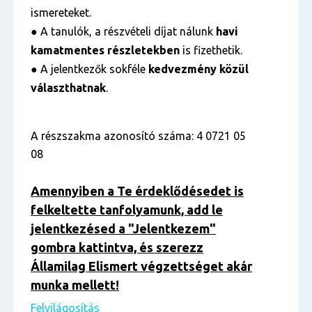
ismereteket.
● A tanulók, a részvételi díjat nálunk
havi
kamatmentes részletekben
is fizethetik.
● A jelentkezők sokféle
kedvezmény közül
választhatnak
.
A részszakma azonosító száma: 4 0721 05
08
Amennyiben a Te érdeklődésedet is
felkeltette tanfolyamunk, add le
jelentkezésed a "Jelentkezem"
gombra kattintva, és szerezz
Államilag Elismert végzettséget akár
munka mellett!
Felvilágosítás