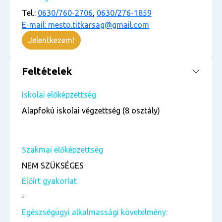
Tel.:
0630/760-2706
,
0630/276-1859
E-mail: mesto.titkarsag@gmail.com
Jelentkezem!
Feltételek
Iskolai előképzettség
Alapfokú iskolai végzettség (8 osztály)
Szakmai előképzettség
NEM SZÜKSÉGES
Előírt gyakorlat
-
Egészségügyi alkalmassági követelmény: