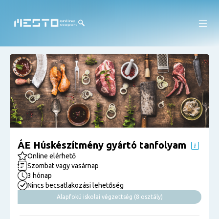
ÁE Húskészítmény gyártó tanfolyam
Online elérhető
Szombat vagy vasárnap
3 hónap
Nincs becsatlakozási lehetőség
Alapfokú iskolai végzettség (8 osztály)