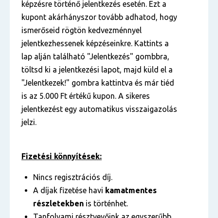
képzésre történő jelentkezés esetén. Ezt a
kupont akárhányszor tovább adhatod, hogy
ismerőseid rögtön kedvezménnyel
jelentkezhessenek képzéseinkre. Kattints a
lap alján található "Jelentkezés" gombbra,
töltsd ki a jelentkezési lapot, majd küld el a
"Jelentkezek!" gombra kattintva és már tiéd
is az 5.000 Ft értékű kupon. A sikeres
jelentkezést egy automatikus visszaigazolás
jelzi.
Fizetési könnyítések:
Nincs regisztrációs díj.
A díjak fizetése havi
kamatmentes
részletekben
is történhet.
Tanfolyami résztvevőink az egyszerűbb