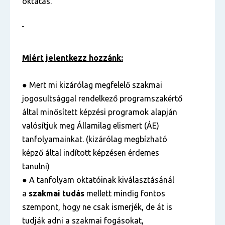
oktatás.
Miért jelentkezz hozzánk:
● Mert mi kizárólag megfelelő szakmai
jogosultsággal rendelkező programszakértő
által minősített képzési programok alapján
valósítjuk meg Államilag elismert (ÁE)
tanfolyamainkat. (kizárólag megbízható
képző által indított képzésen érdemes
tanulni)
● A tanfolyam oktatóinak kiválasztásánál
a
szakmai tudás
mellett mindig fontos
szempont, hogy ne csak ismerjék, de át is
tudják adni a szakmai fogásokat,