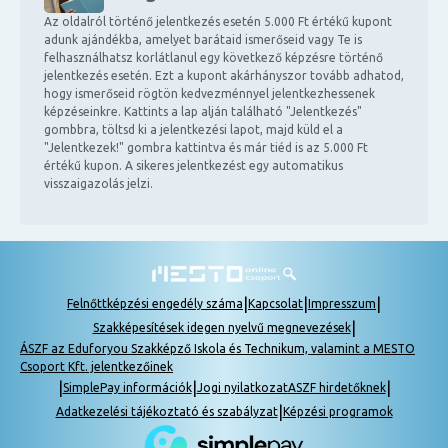
Az oldalról történő jelentkezés esetén 5.000 Ft értékű kupont
adunk ajándékba, amelyet barátaid ismerőseid vagy Te is
felhasználhatsz korlátlanul egy következő képzésre történő
jelentkezés esetén. Ezt a kupont akárhányszor tovább adhatod,
hogy ismerőseid rögtön kedvezménnyel jelentkezhessenek
képzéseinkre. Kattints a lap alján található "Jelentkezés"
gombbra, töltsd ki a jelentkezési lapot, majd küld el a
"Jelentkezek!" gombra kattintva és már tiéd is az 5.000 Ft
értékű kupon. A sikeres jelentkezést egy automatikus
visszaigazolás jelzi.
|
|
|
Felnőttképzési engedély száma
Kapcsolat
Impresszum
|
Szakképesítések idegen nyelvű megnevezések
ÁSZF az Eduforyou Szakképző Iskola és Technikum, valamint a MESTO
Csoport Kft. jelentkezőinek
|
|
|
SimplePay információk
Jogi nyilatkozat
ASZF hirdetőknek
|
Adatkezelési tájékoztató és szabályzat
Képzési programok