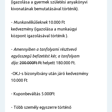
(igazolása a gyermek születési anyakönyvi
kivonatának bemutatásával történik).
-
Munkanélkülieknek
10.000 Ft
kedvezmény (igazolása a munkaügyi
központ igazolásával történik ).
-
Amennyiben a tanfolyami résztvevő
egyösszegű befizetést kér, a tanfolyam
díja:
200.000Ft Ft
helyett 180.000 Ft.
-OKJ-s bizonyítvány után járó kedvezmény
10.000 Ft
- Kuponbeváltás 5.000Ft
- Több személy egyszerre történő