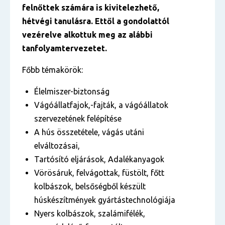
felnőttek számára is kivitelezhető,
hétvégi tanulásra. Ettől a gondolattól
vezérelve alkottuk meg az alábbi
tanfolyamtervezetet.
Főbb témakörök:
Élelmiszer-biztonság
Vágóállatfajok,-fajták, a vágóállatok
szervezetének felépítése
A hús összetétele, vágás utáni
elváltozásai,
Tartósító eljárások, Adalékanyagok
Vörösáruk, felvágottak, füstölt, főtt
kolbászok, belsőségből készült
húskészítmények gyártástechnológiája
Nyers kolbászok, szalámifélék,