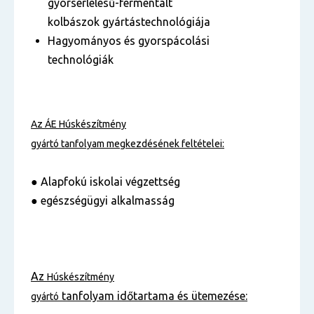
gyorsérlelésű-fermentált
kolbászok gyártástechnológiája
Hagyományos és gyorspácolási
technológiák
Az ÁE
Húskészítmény
gyártó
tanfolyam
megkezdésének feltételei:
● Alapfokú iskolai végzettség
● egészségügyi alkalmasság
Az
Húskészítmény
tanfolyam
időtartama és ütemezése:
gyártó