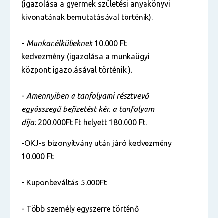
(igazolása a gyermek születési anyakönyvi
kivonatának bemutatásával történik).
-
Munkanélkülieknek
10.000 Ft
kedvezmény (igazolása a munkaügyi
központ igazolásával történik ).
-
Amennyiben a tanfolyami résztvevő
egyösszegű befizetést kér, a tanfolyam
díja:
200.000Ft Ft
helyett 180.000 Ft.
-OKJ-s bizonyítvány után járó kedvezmény
10.000 Ft
- Kuponbeváltás 5.000Ft
- Több személy egyszerre történő