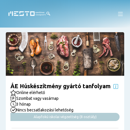
ÁE Húskészítmény gyártó tanfolyam
Online elérhető
Szombat vagy vasárnap
3 hónap
Nincs becsatlakozási lehetőség
Alapfokú iskolai végzettség (8 osztály)