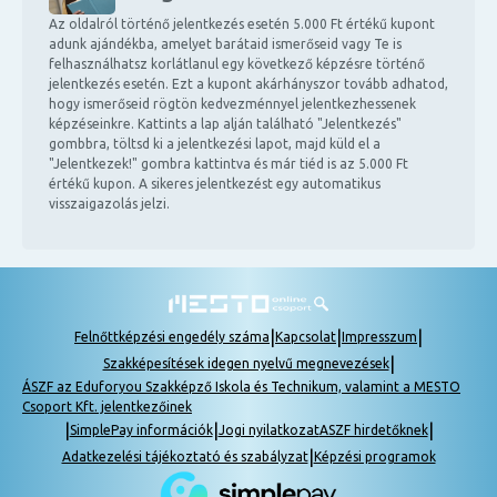
Az oldalról történő jelentkezés esetén 5.000 Ft értékű kupont
adunk ajándékba, amelyet barátaid ismerőseid vagy Te is
felhasználhatsz korlátlanul egy következő képzésre történő
jelentkezés esetén. Ezt a kupont akárhányszor tovább adhatod,
hogy ismerőseid rögtön kedvezménnyel jelentkezhessenek
képzéseinkre. Kattints a lap alján található "Jelentkezés"
gombbra, töltsd ki a jelentkezési lapot, majd küld el a
"Jelentkezek!" gombra kattintva és már tiéd is az 5.000 Ft
értékű kupon. A sikeres jelentkezést egy automatikus
visszaigazolás jelzi.
|
|
|
Felnőttképzési engedély száma
Kapcsolat
Impresszum
|
Szakképesítések idegen nyelvű megnevezések
ÁSZF az Eduforyou Szakképző Iskola és Technikum, valamint a MESTO
Csoport Kft. jelentkezőinek
|
|
|
SimplePay információk
Jogi nyilatkozat
ASZF hirdetőknek
|
Adatkezelési tájékoztató és szabályzat
Képzési programok