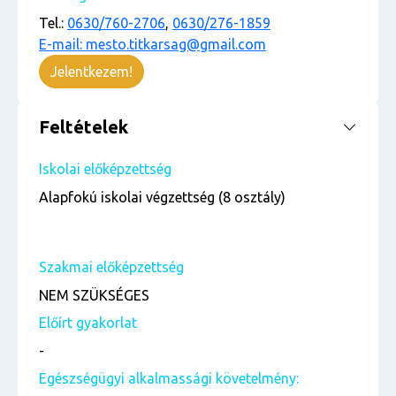
Tel.:
0630/760-2706
,
0630/276-1859
E-mail: mesto.titkarsag@gmail.com
Jelentkezem!
Feltételek
Iskolai előképzettség
Alapfokú iskolai végzettség (8 osztály)
Szakmai előképzettség
NEM SZÜKSÉGES
Előírt gyakorlat
-
Egészségügyi alkalmassági követelmény: