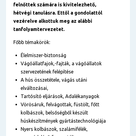
felnőttek számára is kivitelezhető,
hétvégi tanulásra. Ettől a gondolattól
vezérelve alkottuk meg az alábbi
tanfolyamtervezetet.
Főbb témakörök:
Élelmiszer-biztonság
Vágóállatfajok,-fajták, a vágóállatok
szervezetének felépítése
A hús összetétele, vágás utáni
elváltozásai,
Tartósító eljárások, Adalékanyagok
Vörösáruk, felvágottak, füstölt, főtt
kolbászok, belsőségből készült
húskészítmények gyártástechnológiája
Nyers kolbászok, szalámifélék,