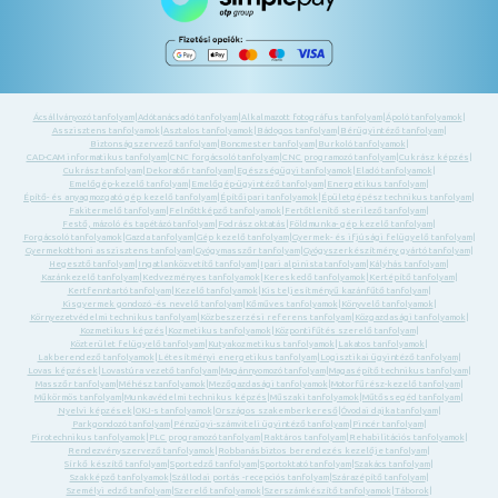
Ácsállványozó tanfolyam
|
Adótanácsadó tanfolyam
|
Alkalmazott fotográfus tanfolyam
|
Ápoló tanfolyamok
|
Asszisztens tanfolyamok
|
Asztalos tanfolyamok
|
Bádogos tanfolyam
|
Bérügyintéző tanfolyam
|
Biztonságszervező tanfolyam
|
Boncmester tanfolyam
|
Burkoló tanfolyamok
|
CAD-CAM informatikus tanfolyam
|
CNC forgácsoló tanfolyam
|
CNC programozó tanfolyam
|
Cukrász képzés
|
Cukrász tanfolyam
|
Dekoratőr tanfolyam
|
Egészségügyi tanfolyamok
|
Eladó tanfolyamok
|
Emelőgép-kezelő tanfolyam
|
Emelőgép-ügyintéző tanfolyam
|
Energetikus tanfolyam
|
Építő- és anyagmozgató gép kezelő tanfolyam
|
Építőipari tanfolyamok
|
Épületgépész technikus tanfolyam
|
Fakitermelő tanfolyam
|
Felnőttképző tanfolyamok
|
Fertőtlenítő sterilező tanfolyam
|
Festő, mázoló és tapétázó tanfolyam
|
Fodrász oktatás
|
Földmunka- gép kezelő tanfolyam
|
Forgácsoló tanfolyamok
|
Gazda tanfolyam
|
Gép kezelő tanfolyam
|
Gyermek- és ifjúsági felügyelő tanfolyam
|
Gyermekotthoni asszisztens tanfolyam
|
Gyógymasszőr tanfolyam
|
Gyógyszerkészítmény gyártó tanfolyam
|
Hegesztő tanfolyam
|
Ingatlanközvetítő tanfolyam
|
Ipari alpinista tanfolyam
|
Kályhás tanfolyam
|
Kazánkezelő tanfolyam
|
Kedvezményes tanfolyamok
|
Kereskedő tanfolyamok
|
Kertépítő tanfolyam
|
Kertfenntartó tanfolyam
|
Kezelő tanfolyamok
|
Kis teljesítményű kazánfűtő tanfolyam
|
Kisgyermek gondozó -és nevelő tanfolyam
|
Kőműves tanfolyamok
|
Könyvelő tanfolyamok
|
Környezetvédelmi technikus tanfolyam
|
Közbeszerzési referens tanfolyam
|
Közgazdasági tanfolyamok
|
Kozmetikus képzés
|
Kozmetikus tanfolyamok
|
Központifűtés szerelő tanfolyam
|
Közterület felügyelő tanfolyam
|
Kutyakozmetikus tanfolyamok
|
Lakatos tanfolyamok
|
Lakberendező tanfolyamok
|
Létesítményi energetikus tanfolyam
|
Logisztikai ügyintéző tanfolyam
|
Lovas képzések
|
Lovastúra vezető tanfolyam
|
Magánnyomozó tanfolyam
|
Magasépítő technikus tanfolyam
|
Masszőr tanfolyam
|
Méhész tanfolyamok
|
Mezőgazdasági tanfolyamok
|
Motorfűrész-kezelő tanfolyam
|
Műkörmös tanfolyam
|
Munkavédelmi technikus képzés
|
Műszaki tanfolyamok
|
Műtőssegéd tanfolyam
|
Nyelvi képzések
|
OKJ-s tanfolyamok
|
Országos szakemberkereső
|
Óvodai dajka tanfolyam
|
Parkgondozó tanfolyam
|
Pénzügyi-számviteli ügyintéző tanfolyam
|
Pincér tanfolyam
|
Pirotechnikus tanfolyamok
|
PLC programozó tanfolyam
|
Raktáros tanfolyam
|
Rehabilitációs tanfolyamok
|
Rendezvényszervező tanfolyamok
|
Robbanásbiztos berendezés kezelője tanfolyam
|
Sírkő készítő tanfolyam
|
Sportedző tanfolyam
|
Sportoktató tanfolyam
|
Szakács tanfolyam
|
Szakképző tanfolyamok
|
Szállodai portás -recepciós tanfolyam
|
Szárazépítő tanfolyam
|
Személyi edző tanfolyam
|
Szerelő tanfolyamok
|
Szerszámkészítő tanfolyamok
|
Táborok
|