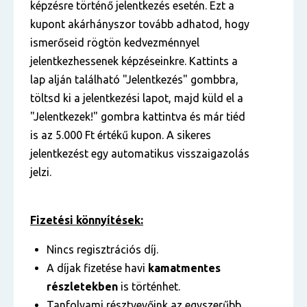
képzésre történő jelentkezés esetén. Ezt a
kupont akárhányszor tovább adhatod, hogy
ismerőseid rögtön kedvezménnyel
jelentkezhessenek képzéseinkre. Kattints a
lap alján található "Jelentkezés" gombbra,
töltsd ki a jelentkezési lapot, majd küld el a
"Jelentkezek!" gombra kattintva és már tiéd
is az 5.000 Ft értékű kupon. A sikeres
jelentkezést egy automatikus visszaigazolás
jelzi.
Fizetési könnyítések:
Nincs regisztrációs díj.
A díjak fizetése havi
kamatmentes
részletekben
is történhet.
Tanfolyami résztvevőink az egyszerűbb