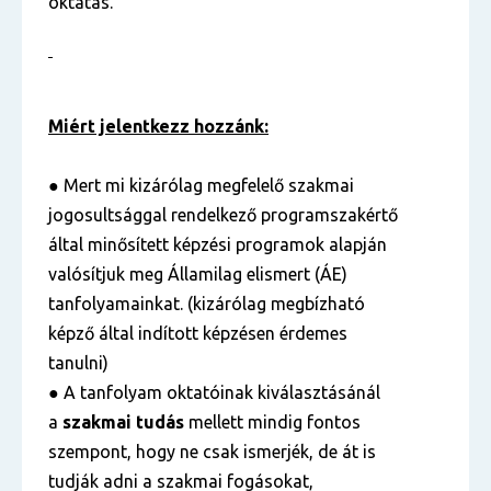
oktatás.
Miért jelentkezz hozzánk:
● Mert mi kizárólag megfelelő szakmai
jogosultsággal rendelkező programszakértő
által minősített képzési programok alapján
valósítjuk meg Államilag elismert (ÁE)
tanfolyamainkat. (kizárólag megbízható
képző által indított képzésen érdemes
tanulni)
● A tanfolyam oktatóinak kiválasztásánál
a
szakmai tudás
mellett mindig fontos
szempont, hogy ne csak ismerjék, de át is
tudják adni a szakmai fogásokat,