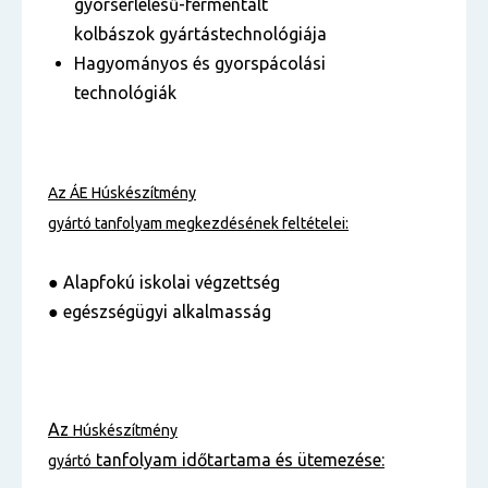
gyorsérlelésű-fermentált
kolbászok gyártástechnológiája
Hagyományos és gyorspácolási
technológiák
Az ÁE
Húskészítmény
gyártó
tanfolyam
megkezdésének feltételei:
● Alapfokú iskolai végzettség
● egészségügyi alkalmasság
Az
Húskészítmény
tanfolyam
időtartama és ütemezése:
gyártó