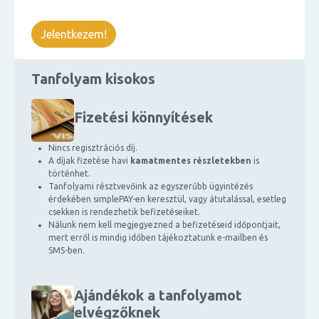
Jelentkezem!
Tanfolyam kisokos
Fizetési könnyítések
Nincs regisztrációs díj.
A díjak fizetése havi
kamatmentes részletekben
is
történhet.
Tanfolyami résztvevőink az egyszerűbb ügyintézés
érdekében simplePAY-en keresztül, vagy átutalással, esetleg
csekken is rendezhetik befizetéseiket.
Nálunk nem kell megjegyezned a befizetéseid időpontjait,
mert erről is mindig időben tájékoztatunk e-mailben és
SMS-ben.
Ajándékok a tanfolyamot
elvégzőknek