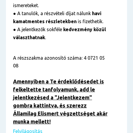
ismereteket.
● A tanulók, a részvételi díjat nálunk
havi
kamatmentes részletekben
is fizethetik.
● A jelentkezők sokféle
kedvezmény közül
választhatnak
.
A részszakma azonosító száma: 4 0721 05
08
Amennyiben a Te érdeklődésedet is
felkeltette tanfolyamunk, add le
jelentkezésed a "Jelentkezem"
gombra kattintva, és szerezz
Államilag Elismert végzettséget akár
munka mellett!
Felvilágosítás