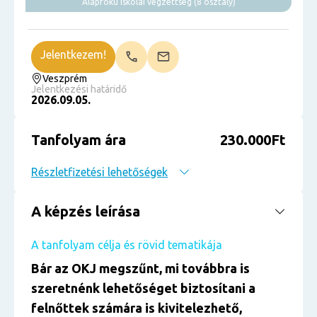
Alapfokú iskolai végzettség (8 osztály)
Jelentkezem!
Veszprém
Jelentkezési határidő
2026.09.05.
Tanfolyam ára
230.000Ft
Részletfizetési lehetőségek
A képzés leírása
A tanfolyam célja és rövid tematikája
Bár az OKJ megszűnt, mi továbbra is
szeretnénk lehetőséget biztosítani a
felnőttek számára is kivitelezhető,