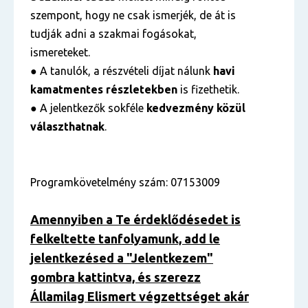
szempont, hogy ne csak ismerjék, de át is
tudják adni a szakmai fogásokat,
ismereteket.
● A tanulók, a részvételi díjat nálunk
havi
kamatmentes részletekben
is fizethetik.
● A jelentkezők sokféle
kedvezmény közül
választhatnak
.
Programkövetelmény szám: 07153009
Amennyiben a Te érdeklődésedet is
felkeltette tanfolyamunk, add le
jelentkezésed a "Jelentkezem"
gombra kattintva, és szerezz
Államilag Elismert végzettséget akár