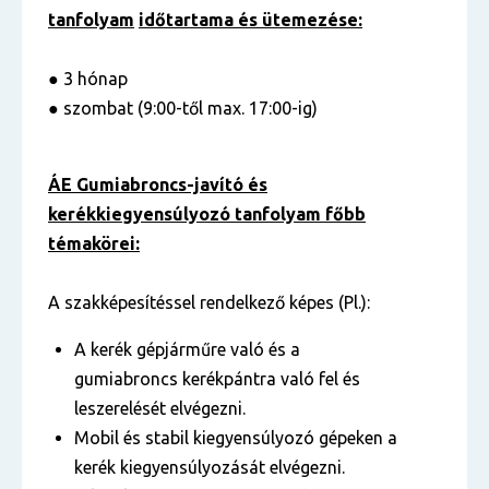
tanfolyam
időtartama és ütemezése:
● 3 hónap
● szombat (9:00-től max. 17:00-ig)
ÁE Gumiabroncs-javító és
kerékkiegyensúlyozó tanfolyam főbb
témakörei:
A szakképesítéssel rendelkező képes (Pl.):
A kerék gépjárműre való és a
gumiabroncs kerékpántra való fel és
leszerelését elvégezni.
Mobil és stabil kiegyensúlyozó gépeken a
kerék kiegyensúlyozását elvégezni.