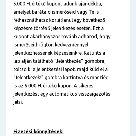
5.000 Ft értékű kupont adunk ajándékba,
amelyet barátaid ismerőseid vagy Te is
felhasználhatsz korlátlanul egy következő
képzésre történő jelentkezés esetén. Ezt a
kupont akárhányszor tovább adhatod, hogy
ismerőseid rögtön kedvezménnyel
jelentkezhessenek képzéseinkre. Kattints a
lap alján található "Jelentkezés" gombbra,
töltsd ki a jelentkezési lapot, majd küld el a
"Jelentkezek!" gombra kattintva és már tiéd
is az 5.000 Ft értékű kupon. A sikeres
jelentkezést egy automatikus visszaigazolás
jelzi.
Fizetési könnyítések: