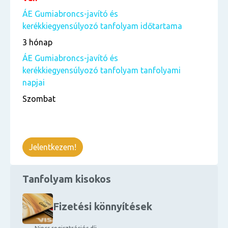
ÁE Gumiabroncs-javító és
kerékkiegyensúlyozó tanfolyam időtartama
3 hónap
ÁE Gumiabroncs-javító és
kerékkiegyensúlyozó tanfolyam tanfolyami
napjai
Szombat
Jelentkezem!
Tanfolyam kisokos
Fizetési könnyítések