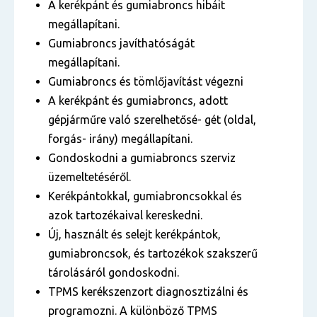
A kerékpánt és gumiabroncs hibáit
megállapítani.
Gumiabroncs javíthatóságát
megállapítani.
Gumiabroncs és tömlőjavítást végezni
A kerékpánt és gumiabroncs, adott
gépjárműre való szerelhetősé- gét (oldal,
forgás- irány) megállapítani.
Gondoskodni a gumiabroncs szerviz
üzemeltetéséről.
Kerékpántokkal, gumiabroncsokkal és
azok tartozékaival kereskedni.
Új, használt és selejt kerékpántok,
gumiabroncsok, és tartozékok szakszerű
tárolásáról gondoskodni.
TPMS kerékszenzort diagnosztizálni és
programozni. A különböző TPMS