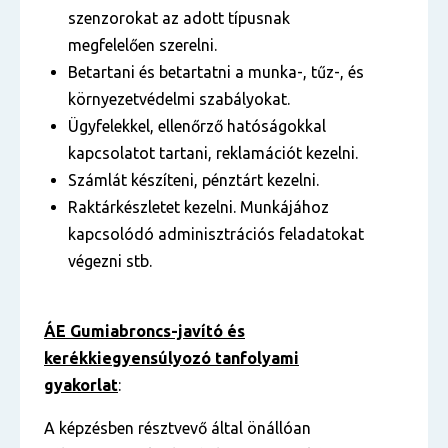
szenzorokat az adott típusnak
megfelelően szerelni.
Betartani és betartatni a munka-, tűz-, és
környezetvédelmi szabályokat.
Ügyfelekkel, ellenőrző hatóságokkal
kapcsolatot tartani, reklamációt kezelni.
Számlát készíteni, pénztárt kezelni.
Raktárkészletet kezelni. Munkájához
kapcsolódó adminisztrációs feladatokat
végezni stb.
ÁE Gumiabroncs-javító és
kerékkiegyensúlyozó tanfolyami
gyakorlat
:
A képzésben résztvevő által önállóan