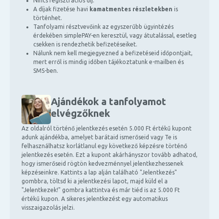
Nincs regisztrációs díj.
A díjak fizetése havi
kamatmentes részletekben
is
történhet.
Tanfolyami résztvevőink az egyszerűbb ügyintézés
érdekében simplePAY-en keresztül, vagy átutalással, esetleg
csekken is rendezhetik befizetéseiket.
Nálunk nem kell megjegyezned a befizetéseid időpontjait,
mert erről is mindig időben tájékoztatunk e-mailben és
SMS-ben.
Ajándékok a tanfolyamot
elvégzőknek
Az oldalról történő jelentkezés esetén 5.000 Ft értékű kupont
adunk ajándékba, amelyet barátaid ismerőseid vagy Te is
felhasználhatsz korlátlanul egy következő képzésre történő
jelentkezés esetén. Ezt a kupont akárhányszor tovább adhatod,
hogy ismerőseid rögtön kedvezménnyel jelentkezhessenek
képzéseinkre. Kattints a lap alján található "Jelentkezés"
gombbra, töltsd ki a jelentkezési lapot, majd küld el a
"Jelentkezek!" gombra kattintva és már tiéd is az 5.000 Ft
értékű kupon. A sikeres jelentkezést egy automatikus
visszaigazolás jelzi.