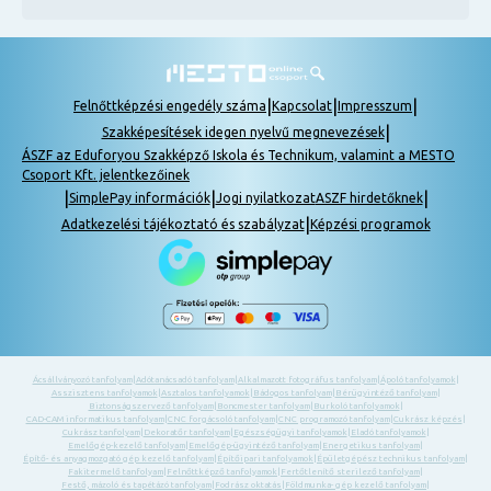
|
|
|
Felnőttképzési engedély száma
Kapcsolat
Impresszum
|
Szakképesítések idegen nyelvű megnevezések
ÁSZF az Eduforyou Szakképző Iskola és Technikum, valamint a MESTO
Csoport Kft. jelentkezőinek
|
|
|
SimplePay információk
Jogi nyilatkozat
ASZF hirdetőknek
|
Adatkezelési tájékoztató és szabályzat
Képzési programok
Ácsállványozó tanfolyam
|
Adótanácsadó tanfolyam
|
Alkalmazott fotográfus tanfolyam
|
Ápoló tanfolyamok
|
Asszisztens tanfolyamok
|
Asztalos tanfolyamok
|
Bádogos tanfolyam
|
Bérügyintéző tanfolyam
|
Biztonságszervező tanfolyam
|
Boncmester tanfolyam
|
Burkoló tanfolyamok
|
CAD-CAM informatikus tanfolyam
|
CNC forgácsoló tanfolyam
|
CNC programozó tanfolyam
|
Cukrász képzés
|
Cukrász tanfolyam
|
Dekoratőr tanfolyam
|
Egészségügyi tanfolyamok
|
Eladó tanfolyamok
|
Emelőgép-kezelő tanfolyam
|
Emelőgép-ügyintéző tanfolyam
|
Energetikus tanfolyam
|
Építő- és anyagmozgató gép kezelő tanfolyam
|
Építőipari tanfolyamok
|
Épületgépész technikus tanfolyam
|
Fakitermelő tanfolyam
|
Felnőttképző tanfolyamok
|
Fertőtlenítő sterilező tanfolyam
|
Festő, mázoló és tapétázó tanfolyam
|
Fodrász oktatás
|
Földmunka- gép kezelő tanfolyam
|