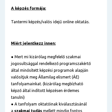
A képzés formája:
Tantermi képzés/valós idejű online oktatás.
Miért jelentkezz innen:
● Mert mi kizárólag megfelelő szakmai
jogosultsággal rendelkező programszakértő
által minősített képzési programok alapján
valósítjuk meg Államilag elismert (ÁE)
tanfolyamainkat. (kizárólag megbízható
képző által indított képzésen érdemes
tanulni)
● A tanfolyam oktatóinak kiválasztásánál
a
szakmai tudás
mellett mindig fontos