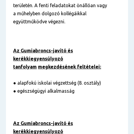
területén. A fenti feladatokat önállóan vagy
a műhelyben dolgozó kollégáikkal
együttműködve végezni.
Az Gumiabroncs-javító és
kerékkiegyensúlyozó
tanfolyam
megkezdésének feltételei:
● alapfokú iskolai végzettség (8. osztály)
● egészségügyi alkalmasság
Az Gumiabroncs-javító és
kerékkiegyensúlyozó