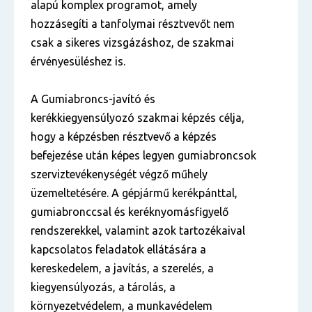
alapú komplex programot, amely
hozzásegíti a tanfolymai résztvevőt nem
csak a sikeres vizsgázáshoz, de szakmai
érvényesüléshez is.
A Gumiabroncs-javító és
kerékkiegyensúlyozó szakmai képzés célja,
hogy a képzésben résztvevő a képzés
befejezése után képes legyen gumiabroncsok
szerviztevékenységét végző műhely
üzemeltetésére. A gépjármű kerékpánttal,
gumiabronccsal és keréknyomásfigyelő
rendszerekkel, valamint azok tartozékaival
kapcsolatos feladatok ellátására a
kereskedelem, a javítás, a szerelés, a
kiegyensúlyozás, a tárolás, a
környezetvédelem, a munkavédelem