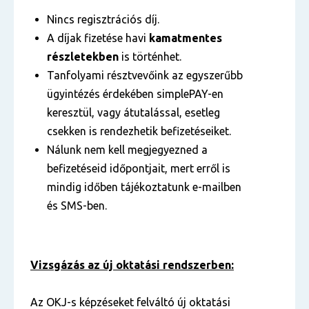
Nincs regisztrációs díj.
A díjak fizetése havi
kamatmentes
részletekben
is történhet.
Tanfolyami résztvevőink az egyszerűbb
ügyintézés érdekében simplePAY-en
keresztül, vagy átutalással, esetleg
csekken is rendezhetik befizetéseiket.
Nálunk nem kell megjegyezned a
befizetéseid időpontjait, mert erről is
mindig időben tájékoztatunk e-mailben
és SMS-ben.
Vizsgázás az új oktatási rendszerben:
Az OKJ-s képzéseket felváltó új oktatási