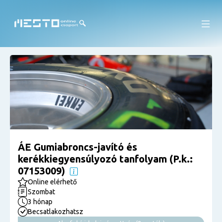
ÁE Gumiabroncs-javító és
kerékkiegyensúlyozó tanfolyam (P.k.:
07153009)
Online elérhető
Szombat
3 hónap
Becsatlakozhatsz