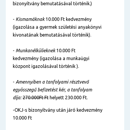
bizonyítvány bemutatásával történik.)
-
Kismamáknak
10.000 Ft kedvezmény
(igazolása a gyermek születési anyakönyvi
kivonatának bemutatásával történik).
-
Munkanélkülieknek
10.000 Ft
kedvezmény (igazolása a munkaügyi
központ igazolásával történik ).
-
Amennyiben a tanfolyami résztvevő
egyösszegű befizetést kér, a tanfolyam
díja:
270.000Ft Ft
helyett 230.000 Ft.
-OKJ-s bizonyítvány után járó kedvezmény
10.000 Ft