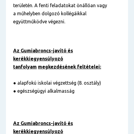
területén. A fenti feladatokat önállóan vagy
a műhelyben dolgozó kollégáikkal
együttműködve végezni.
Az Gumiabroncs-javító és
kerékkiegyensúlyozó
tanfolyam
megkezdésének feltételei:
● alapfokú iskolai végzettség (8. osztály)
● egészségügyi alkalmasság
Az Gumiabroncs-javító és
kerékkiegyensúlyozó