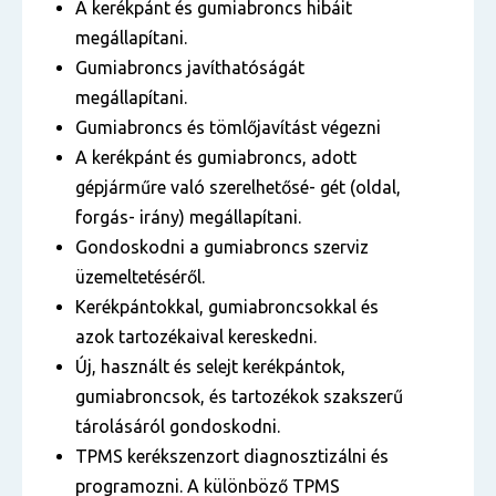
A kerékpánt és gumiabroncs hibáit
megállapítani.
Gumiabroncs javíthatóságát
megállapítani.
Gumiabroncs és tömlőjavítást végezni
A kerékpánt és gumiabroncs, adott
gépjárműre való szerelhetősé- gét (oldal,
forgás- irány) megállapítani.
Gondoskodni a gumiabroncs szerviz
üzemeltetéséről.
Kerékpántokkal, gumiabroncsokkal és
azok tartozékaival kereskedni.
Új, használt és selejt kerékpántok,
gumiabroncsok, és tartozékok szakszerű
tárolásáról gondoskodni.
TPMS kerékszenzort diagnosztizálni és
programozni. A különböző TPMS