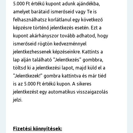
5.000 Ft értékű kupont adunk ajándékba,
amelyet barátaid ismerőseid vagy Te is
felhasználhatsz korlátlanul egy következő
képzésre történő jelentkezés esetén. Ezt a
kupont akárhányszor tovább adhatod, hogy
ismerőseid rögtön kedvezménnyel
jelentkezhessenek képzéseinkre. Kattints a
lap alján található "Jelentkezés" gombbra,
töltsd ki a jelentkezési lapot, majd küld el a
"Jelentkezek!" gombra kattintva és már tiéd
is az 5.000 Ft értékű kupon. A sikeres
jelentkezést egy automatikus visszaigazolás
jelzi.
Fizetési könnyítések: