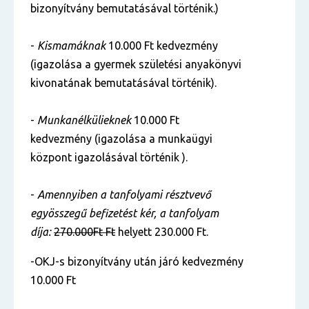
bizonyítvány bemutatásával történik.)
-
Kismamáknak
10.000 Ft kedvezmény
(igazolása a gyermek születési anyakönyvi
kivonatának bemutatásával történik).
-
Munkanélkülieknek
10.000 Ft
kedvezmény (igazolása a munkaügyi
központ igazolásával történik ).
-
Amennyiben a tanfolyami résztvevő
egyösszegű befizetést kér, a tanfolyam
díja:
270.000Ft Ft
helyett 230.000 Ft.
-OKJ-s bizonyítvány után járó kedvezmény
10.000 Ft