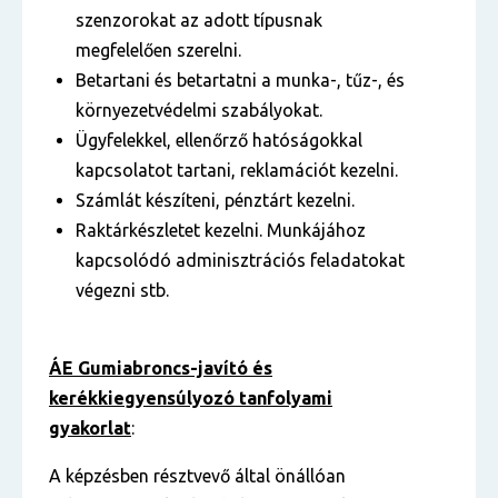
szenzorokat az adott típusnak
megfelelően szerelni.
Betartani és betartatni a munka-, tűz-, és
környezetvédelmi szabályokat.
Ügyfelekkel, ellenőrző hatóságokkal
kapcsolatot tartani, reklamációt kezelni.
Számlát készíteni, pénztárt kezelni.
Raktárkészletet kezelni. Munkájához
kapcsolódó adminisztrációs feladatokat
végezni stb.
ÁE Gumiabroncs-javító és
kerékkiegyensúlyozó tanfolyami
gyakorlat
:
A képzésben résztvevő által önállóan