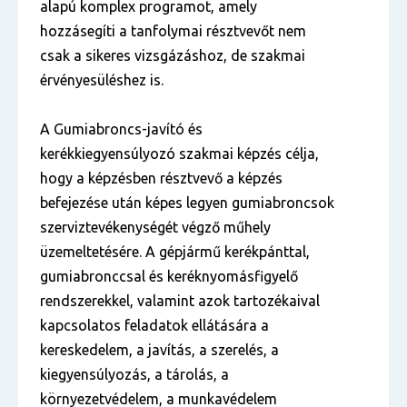
alapú komplex programot, amely
hozzásegíti a tanfolymai résztvevőt nem
csak a sikeres vizsgázáshoz, de szakmai
érvényesüléshez is.
A Gumiabroncs-javító és
kerékkiegyensúlyozó szakmai képzés célja,
hogy a képzésben résztvevő a képzés
befejezése után képes legyen gumiabroncsok
szerviztevékenységét végző műhely
üzemeltetésére. A gépjármű kerékpánttal,
gumiabronccsal és keréknyomásfigyelő
rendszerekkel, valamint azok tartozékaival
kapcsolatos feladatok ellátására a
kereskedelem, a javítás, a szerelés, a
kiegyensúlyozás, a tárolás, a
környezetvédelem, a munkavédelem