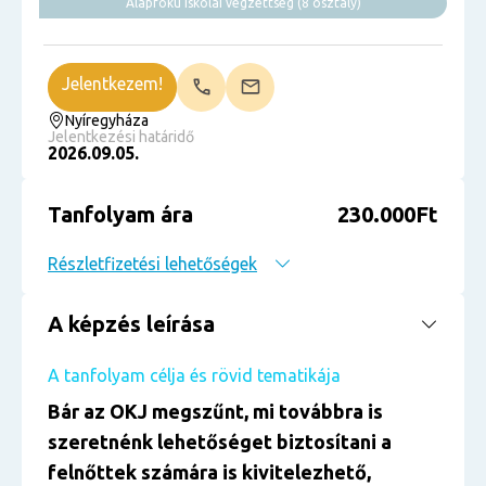
Alapfokú iskolai végzettség (8 osztály)
Jelentkezem!
Nyíregyháza
Jelentkezési határidő
2026.09.05.
Tanfolyam ára
230.000Ft
Részletfizetési lehetőségek
A képzés leírása
A tanfolyam célja és rövid tematikája
Bár az OKJ megszűnt, mi továbbra is
szeretnénk lehetőséget biztosítani a
felnőttek számára is kivitelezhető,