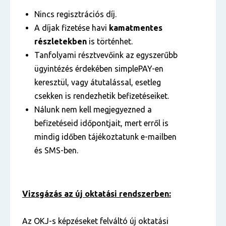
Nincs regisztrációs díj.
A díjak fizetése havi
kamatmentes
részletekben
is történhet.
Tanfolyami résztvevőink az egyszerűbb
ügyintézés érdekében simplePAY-en
keresztül, vagy átutalással, esetleg
csekken is rendezhetik befizetéseiket.
Nálunk nem kell megjegyezned a
befizetéseid időpontjait, mert erről is
mindig időben tájékoztatunk e-mailben
és SMS-ben.
Vizsgázás az új oktatási rendszerben:
Az OKJ-s képzéseket felváltó új oktatási