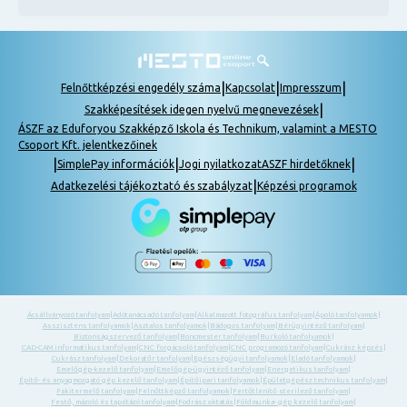
|
|
|
Felnőttképzési engedély száma
Kapcsolat
Impresszum
|
Szakképesítések idegen nyelvű megnevezések
ÁSZF az Eduforyou Szakképző Iskola és Technikum, valamint a MESTO
Csoport Kft. jelentkezőinek
|
|
|
SimplePay információk
Jogi nyilatkozat
ASZF hirdetőknek
|
Adatkezelési tájékoztató és szabályzat
Képzési programok
Ácsállványozó tanfolyam
|
Adótanácsadó tanfolyam
|
Alkalmazott fotográfus tanfolyam
|
Ápoló tanfolyamok
|
Asszisztens tanfolyamok
|
Asztalos tanfolyamok
|
Bádogos tanfolyam
|
Bérügyintéző tanfolyam
|
Biztonságszervező tanfolyam
|
Boncmester tanfolyam
|
Burkoló tanfolyamok
|
CAD-CAM informatikus tanfolyam
|
CNC forgácsoló tanfolyam
|
CNC programozó tanfolyam
|
Cukrász képzés
|
Cukrász tanfolyam
|
Dekoratőr tanfolyam
|
Egészségügyi tanfolyamok
|
Eladó tanfolyamok
|
Emelőgép-kezelő tanfolyam
|
Emelőgép-ügyintéző tanfolyam
|
Energetikus tanfolyam
|
Építő- és anyagmozgató gép kezelő tanfolyam
|
Építőipari tanfolyamok
|
Épületgépész technikus tanfolyam
|
Fakitermelő tanfolyam
|
Felnőttképző tanfolyamok
|
Fertőtlenítő sterilező tanfolyam
|
Festő, mázoló és tapétázó tanfolyam
|
Fodrász oktatás
|
Földmunka- gép kezelő tanfolyam
|