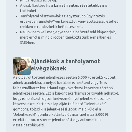
Nincs regisztrációs díj.
A díjak fizetése havi
kamatmentes részletekben
is
történhet.
Tanfolyami résztvevőink az egyszerűbb ügyintézés
érdekében simplePAY-en keresztül, vagy átutalással, esetleg
csekken is rendezhetik befizetéseiket.
Nálunk nem kell megjegyezned a befizetéseid időpontjait,
mert erről is mindig időben tájékoztatunk e-mailben és
SMS-ben.
Ajándékok a tanfolyamot
elvégzőknek
Az oldalról történő jelentkezés esetén 5.000 Ft értékű kupont
adunk ajándékba, amelyet barátaid ismerőseid vagy Te is
felhasználhatsz korlátlanul egy következő képzésre történő
jelentkezés esetén. Ezt a kupont akárhányszor tovább adhatod,
hogy ismerőseid rögtön kedvezménnyel jelentkezhessenek
képzéseinkre. Kattints a lap alján található "Jelentkezés"
gombbra, töltsd ki a jelentkezési lapot, majd küld el a
"Jelentkezek!" gombra kattintva és már tiéd is az 5.000 Ft
értékű kupon. A sikeres jelentkezést egy automatikus
visszaigazolás jelzi.