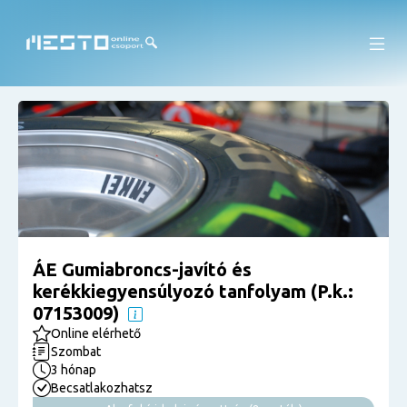
ÁE Gumiabroncs-javító és
kerékkiegyensúlyozó tanfolyam (P.k.:
07153009)
Online elérhető
Szombat
3 hónap
Becsatlakozhatsz