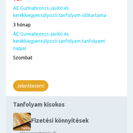
ÁE Gumiabroncs-javító és
kerékkiegyensúlyozó tanfolyam időtartama
3 hónap
ÁE Gumiabroncs-javító és
kerékkiegyensúlyozó tanfolyam tanfolyami
napjai
Szombat
Jelentkezem!
Tanfolyam kisokos
Fizetési könnyítések