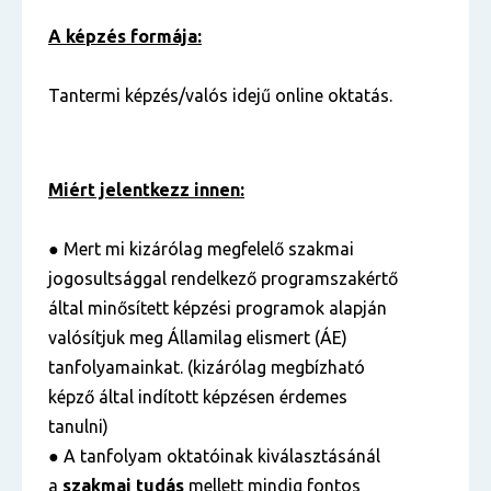
A képzés formája:
Tantermi képzés/valós idejű online oktatás.
Miért jelentkezz innen:
● Mert mi kizárólag megfelelő szakmai
jogosultsággal rendelkező programszakértő
által minősített képzési programok alapján
valósítjuk meg Államilag elismert (ÁE)
tanfolyamainkat. (kizárólag megbízható
képző által indított képzésen érdemes
tanulni)
● A tanfolyam oktatóinak kiválasztásánál
a
szakmai tudás
mellett mindig fontos