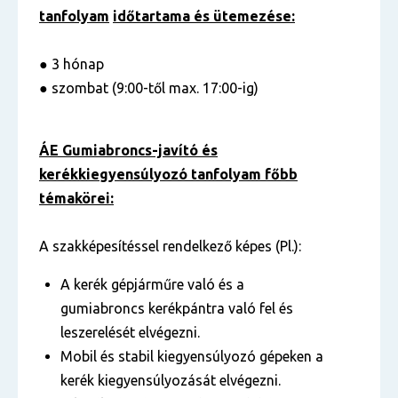
tanfolyam
időtartama és ütemezése:
● 3 hónap
● szombat (9:00-től max. 17:00-ig)
ÁE Gumiabroncs-javító és
kerékkiegyensúlyozó tanfolyam főbb
témakörei:
A szakképesítéssel rendelkező képes (Pl.):
A kerék gépjárműre való és a
gumiabroncs kerékpántra való fel és
leszerelését elvégezni.
Mobil és stabil kiegyensúlyozó gépeken a
kerék kiegyensúlyozását elvégezni.