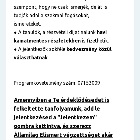
szempont, hogy ne csak ismerjék, de át is
tudják adni a szakmai fogásokat,
ismereteket.
● A tanulók, a részvételi díjat nálunk
havi
kamatmentes részletekben
is fizethetik.
● A jelentkezők sokféle
kedvezmény közül
választhatnak
.
Programkövetelmény szám: 07153009
Amennyiben a Te érdeklődésedet is
felkeltette tanfolyamunk, add le
jelentkezésed a "Jelentkezem"
gombra kattintva, és szerezz
Államilag Elismert végzettséget akár