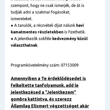
szempont, hogy ne csak ismerjék, de át is
tudják adni a szakmai fogásokat,
ismereteket.
● A tanulók, a részvételi díjat nálunk
havi
kamatmentes részletekben
is fizethetik.
● A jelentkezők sokféle
kedvezmény közül
választhatnak
.
Programkövetelmény szám: 07153009
Amennyiben a Te érdeklődésedet is
felkeltette tanfolyamunk, add le
jelentkezésed a "Jelentkezem"
gombra kattintva, és szerezz
Államilag Elismert végzettséget akár