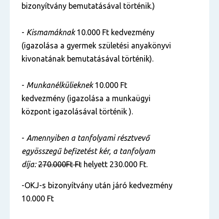
bizonyítvány bemutatásával történik.)
-
Kismamáknak
10.000 Ft kedvezmény
(igazolása a gyermek születési anyakönyvi
kivonatának bemutatásával történik).
-
Munkanélkülieknek
10.000 Ft
kedvezmény (igazolása a munkaügyi
központ igazolásával történik ).
-
Amennyiben a tanfolyami résztvevő
egyösszegű befizetést kér, a tanfolyam
díja:
270.000Ft Ft
helyett 230.000 Ft.
-OKJ-s bizonyítvány után járó kedvezmény
10.000 Ft