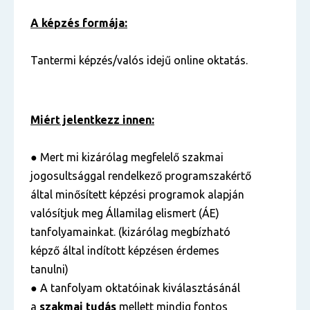
A képzés formája:
Tantermi képzés/valós idejű online oktatás.
Miért jelentkezz innen:
● Mert mi kizárólag megfelelő szakmai
jogosultsággal rendelkező programszakértő
által minősített képzési programok alapján
valósítjuk meg Államilag elismert (ÁE)
tanfolyamainkat. (kizárólag megbízható
képző által indított képzésen érdemes
tanulni)
● A tanfolyam oktatóinak kiválasztásánál
a
szakmai tudás
mellett mindig fontos