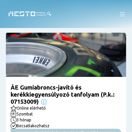
ÁE Gumiabroncs-javító és
kerékkiegyensúlyozó tanfolyam (P.k.:
07153009)
Online elérhető
Szombat
3 hónap
Becsatlakozhatsz