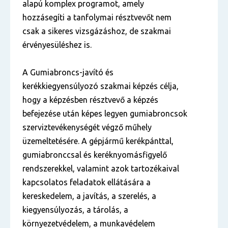
alapú komplex programot, amely
hozzásegíti a tanfolymai résztvevőt nem
csak a sikeres vizsgázáshoz, de szakmai
érvényesüléshez is.
A Gumiabroncs-javító és
kerékkiegyensúlyozó szakmai képzés célja,
hogy a képzésben résztvevő a képzés
befejezése után képes legyen gumiabroncsok
szerviztevékenységét végző műhely
üzemeltetésére. A gépjármű kerékpánttal,
gumiabronccsal és keréknyomásfigyelő
rendszerekkel, valamint azok tartozékaival
kapcsolatos feladatok ellátására a
kereskedelem, a javítás, a szerelés, a
kiegyensúlyozás, a tárolás, a
környezetvédelem, a munkavédelem