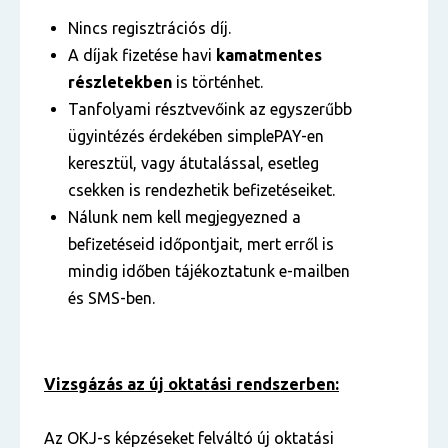
Nincs regisztrációs díj.
A díjak fizetése havi
kamatmentes
részletekben
is történhet.
Tanfolyami résztvevőink az egyszerűbb
ügyintézés érdekében simplePAY-en
keresztül, vagy átutalással, esetleg
csekken is rendezhetik befizetéseiket.
Nálunk nem kell megjegyezned a
befizetéseid időpontjait, mert erről is
mindig időben tájékoztatunk e-mailben
és SMS-ben.
Vizsgázás az új oktatási rendszerben:
Az OKJ-s képzéseket felváltó új oktatási