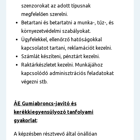
szenzorokat az adott típusnak
megfelelően szerelni.
Betartani és betartatni a munka-, tűz-, és
környezetvédelmi szabályokat.
Ügyfelekkel, ellenőrző hatóságokkal
kapcsolatot tartani, reklamációt kezelni.
Számlát készíteni, pénztárt kezelni.
Raktárkészletet kezelni. Munkájához
kapcsolódó adminisztrációs feladatokat
végezni stb.
ÁE Gumiabroncs-javító és
kerékkiegyensúlyozó tanfolyami
gyakorlat
:
A képzésben résztvevő által önállóan