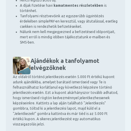
Nincs regisztrációs díj.
A díjak fizetése havi
kamatmentes részletekben
is
történhet.
Tanfolyami résztvevőink az egyszerűbb ügyintézés
érdekében simplePAY-en keresztül, vagy átutalással, esetleg
csekken is rendezhetik befizetéseiket.
Nálunk nem kell megjegyezned a befizetéseid időpontjait,
mert erről is mindig időben tájékoztatunk e-mailben és
SMS-ben.
Ajándékok a tanfolyamot
elvégzőknek
Az oldalról történő jelentkezés esetén 5.000 Ft értékű kupont
adunk ajándékba, amelyet barátaid ismerőseid vagy Te is
felhasználhatsz korlátlanul egy következő képzésre történő
jelentkezés esetén. Ezt a kupont akárhányszor tovább adhatod,
hogy ismerőseid rögtön kedvezménnyel jelentkezhessenek
képzéseinkre. Kattints a lap alján található "Jelentkezés"
gombbra, töltsd ki a jelentkezési lapot, majd küld el a
"Jelentkezek!" gombra kattintva és már tiéd is az 5.000 Ft
értékű kupon. A sikeres jelentkezést egy automatikus
visszaigazolás jelzi.