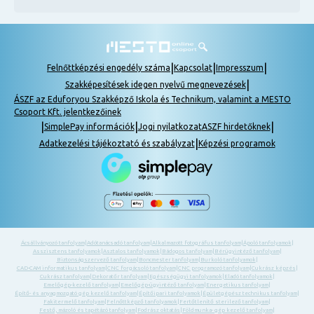
|
|
|
Felnőttképzési engedély száma
Kapcsolat
Impresszum
|
Szakképesítések idegen nyelvű megnevezések
ÁSZF az Eduforyou Szakképző Iskola és Technikum, valamint a MESTO
Csoport Kft. jelentkezőinek
|
|
|
SimplePay információk
Jogi nyilatkozat
ASZF hirdetőknek
|
Adatkezelési tájékoztató és szabályzat
Képzési programok
Ácsállványozó tanfolyam
|
Adótanácsadó tanfolyam
|
Alkalmazott fotográfus tanfolyam
|
Ápoló tanfolyamok
|
Asszisztens tanfolyamok
|
Asztalos tanfolyamok
|
Bádogos tanfolyam
|
Bérügyintéző tanfolyam
|
Biztonságszervező tanfolyam
|
Boncmester tanfolyam
|
Burkoló tanfolyamok
|
CAD-CAM informatikus tanfolyam
|
CNC forgácsoló tanfolyam
|
CNC programozó tanfolyam
|
Cukrász képzés
|
Cukrász tanfolyam
|
Dekoratőr tanfolyam
|
Egészségügyi tanfolyamok
|
Eladó tanfolyamok
|
Emelőgép-kezelő tanfolyam
|
Emelőgép-ügyintéző tanfolyam
|
Energetikus tanfolyam
|
Építő- és anyagmozgató gép kezelő tanfolyam
|
Építőipari tanfolyamok
|
Épületgépész technikus tanfolyam
|
Fakitermelő tanfolyam
|
Felnőttképző tanfolyamok
|
Fertőtlenítő sterilező tanfolyam
|
Festő, mázoló és tapétázó tanfolyam
|
Fodrász oktatás
|
Földmunka- gép kezelő tanfolyam
|