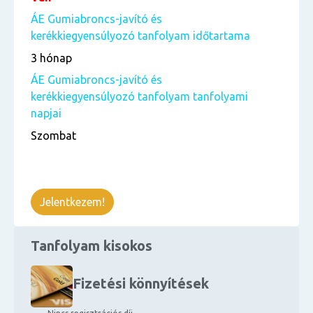
ÁE Gumiabroncs-javító és
kerékkiegyensúlyozó tanfolyam időtartama
3 hónap
ÁE Gumiabroncs-javító és
kerékkiegyensúlyozó tanfolyam tanfolyami
napjai
Szombat
Jelentkezem!
Tanfolyam kisokos
Fizetési könnyítések