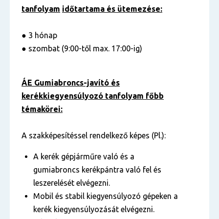
tanfolyam
időtartama és ütemezése:
● 3 hónap
● szombat (9:00-től max. 17:00-ig)
ÁE Gumiabroncs-javító és
kerékkiegyensúlyozó tanfolyam főbb
témakörei:
A szakképesítéssel rendelkező képes (Pl.):
A kerék gépjárműre való és a
gumiabroncs kerékpántra való fel és
leszerelését elvégezni.
Mobil és stabil kiegyensúlyozó gépeken a
kerék kiegyensúlyozását elvégezni.