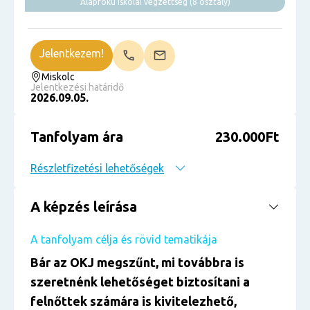
Alapfokú iskolai végzettség (8 osztály)
Jelentkezem!
Miskolc
Jelentkezési határidő
2026.09.05.
Tanfolyam ára
230.000Ft
Részletfizetési lehetőségek
A képzés leírása
A tanfolyam célja és rövid tematikája
Bár az OKJ megszűnt, mi továbbra is
szeretnénk lehetőséget biztosítani a
felnőttek számára is kivitelezhető,