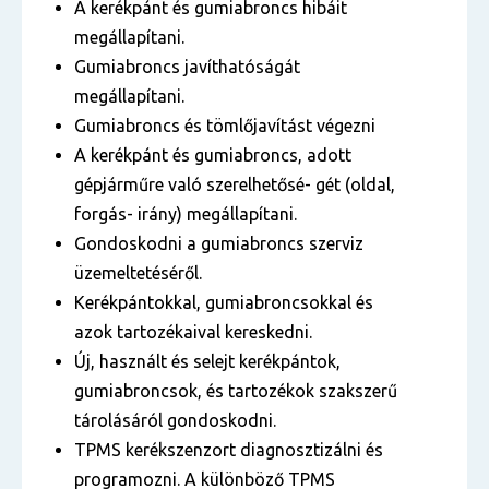
A kerékpánt és gumiabroncs hibáit
megállapítani.
Gumiabroncs javíthatóságát
megállapítani.
Gumiabroncs és tömlőjavítást végezni
A kerékpánt és gumiabroncs, adott
gépjárműre való szerelhetősé- gét (oldal,
forgás- irány) megállapítani.
Gondoskodni a gumiabroncs szerviz
üzemeltetéséről.
Kerékpántokkal, gumiabroncsokkal és
azok tartozékaival kereskedni.
Új, használt és selejt kerékpántok,
gumiabroncsok, és tartozékok szakszerű
tárolásáról gondoskodni.
TPMS kerékszenzort diagnosztizálni és
programozni. A különböző TPMS