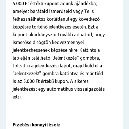
5.000 Ft értékű kupont adunk ajándékba,
amelyet barátaid ismerőseid vagy Te is
felhasználhatsz korlátlanul egy következő
képzésre történő jelentkezés esetén. Ezt a
kupont akárhányszor tovább adhatod, hogy
ismerőseid rögtön kedvezménnyel
jelentkezhessenek képzéseinkre. Kattints a
lap alján található "Jelentkezés" gombbra,
töltsd ki a jelentkezési lapot, majd küld el a
"Jelentkezek!" gombra kattintva és már tiéd
is az 5.000 Ft értékű kupon. A sikeres
jelentkezést egy automatikus visszaigazolás
jelzi.
Fizetési könnyítések: