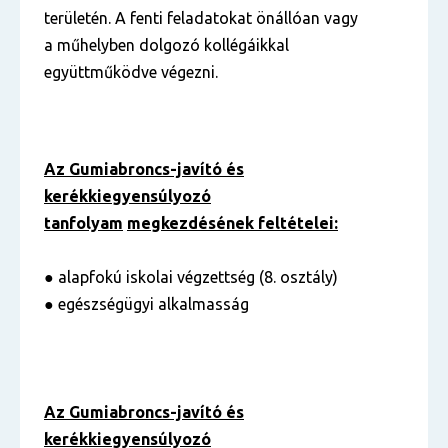
területén. A fenti feladatokat önállóan vagy
a műhelyben dolgozó kollégáikkal
együttműködve végezni.
Az Gumiabroncs-javító és
kerékkiegyensúlyozó
tanfolyam
megkezdésének feltételei:
● alapfokú iskolai végzettség (8. osztály)
● egészségügyi alkalmasság
Az Gumiabroncs-javító és
kerékkiegyensúlyozó