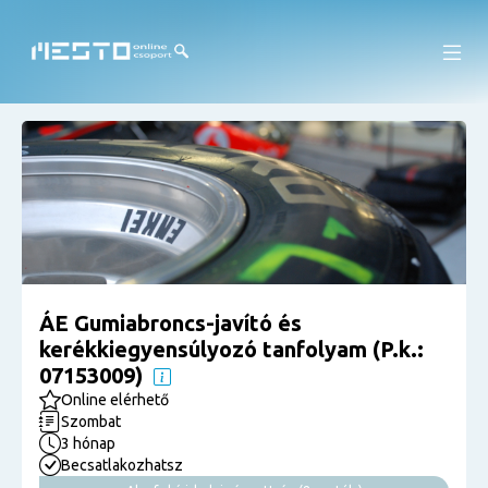
ÁE Gumiabroncs-javító és
kerékkiegyensúlyozó tanfolyam (P.k.:
07153009)
Online elérhető
Szombat
3 hónap
Becsatlakozhatsz