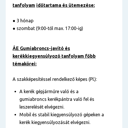
tanfolyam
időtartama és ütemezése:
● 3 hónap
● szombat (9:00-től max. 17:00-ig)
ÁE Gumiabroncs-javító és
kerékkiegyensúlyozó tanfolyam főbb
témakörei:
A szakképesítéssel rendelkező képes (Pl.):
A kerék gépjárműre való és a
gumiabroncs kerékpántra való fel és
leszerelését elvégezni.
Mobil és stabil kiegyensúlyozó gépeken a
kerék kiegyensúlyozását elvégezni.