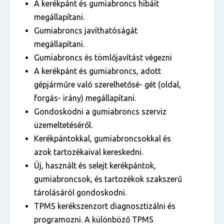
A kerékpánt és gumiabroncs hibáit
megállapítani.
Gumiabroncs javíthatóságát
megállapítani.
Gumiabroncs és tömlőjavítást végezni
A kerékpánt és gumiabroncs, adott
gépjárműre való szerelhetősé- gét (oldal,
forgás- irány) megállapítani.
Gondoskodni a gumiabroncs szerviz
üzemeltetéséről.
Kerékpántokkal, gumiabroncsokkal és
azok tartozékaival kereskedni.
Új, használt és selejt kerékpántok,
gumiabroncsok, és tartozékok szakszerű
tárolásáról gondoskodni.
TPMS kerékszenzort diagnosztizálni és
programozni. A különböző TPMS