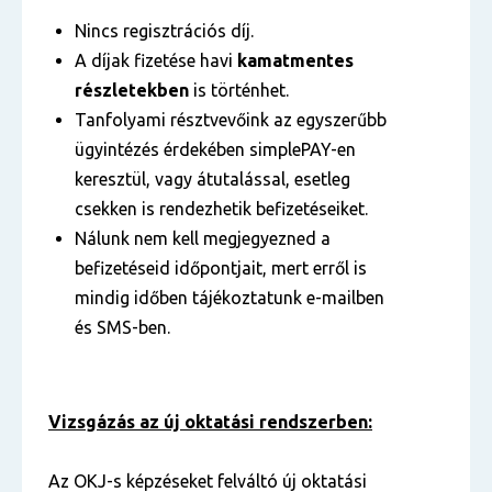
Nincs regisztrációs díj.
A díjak fizetése havi
kamatmentes
részletekben
is történhet.
Tanfolyami résztvevőink az egyszerűbb
ügyintézés érdekében simplePAY-en
keresztül, vagy átutalással, esetleg
csekken is rendezhetik befizetéseiket.
Nálunk nem kell megjegyezned a
befizetéseid időpontjait, mert erről is
mindig időben tájékoztatunk e-mailben
és SMS-ben.
Vizsgázás az új oktatási rendszerben:
Az OKJ-s képzéseket felváltó új oktatási