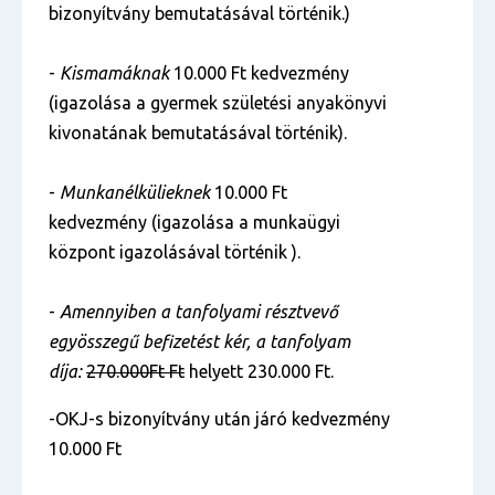
bizonyítvány bemutatásával történik.)
-
Kismamáknak
10.000 Ft kedvezmény
(igazolása a gyermek születési anyakönyvi
kivonatának bemutatásával történik).
-
Munkanélkülieknek
10.000 Ft
kedvezmény (igazolása a munkaügyi
központ igazolásával történik ).
-
Amennyiben a tanfolyami résztvevő
egyösszegű befizetést kér, a tanfolyam
díja:
270.000Ft Ft
helyett 230.000 Ft.
-OKJ-s bizonyítvány után járó kedvezmény
10.000 Ft