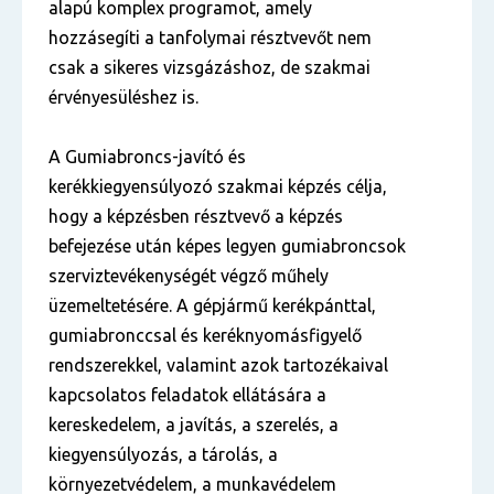
alapú komplex programot, amely
hozzásegíti a tanfolymai résztvevőt nem
csak a sikeres vizsgázáshoz, de szakmai
érvényesüléshez is.
A Gumiabroncs-javító és
kerékkiegyensúlyozó szakmai képzés célja,
hogy a képzésben résztvevő a képzés
befejezése után képes legyen gumiabroncsok
szerviztevékenységét végző műhely
üzemeltetésére. A gépjármű kerékpánttal,
gumiabronccsal és keréknyomásfigyelő
rendszerekkel, valamint azok tartozékaival
kapcsolatos feladatok ellátására a
kereskedelem, a javítás, a szerelés, a
kiegyensúlyozás, a tárolás, a
környezetvédelem, a munkavédelem