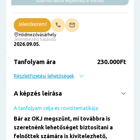
Alapfokú iskolai végzettség (8 osztály)
Jelentkezem!
Hódmezővásárhely
Jelentkezési határidő
2026.09.05.
Tanfolyam ára
230.000Ft
Részletfizetési lehetőségek
A képzés leírása
A tanfolyam célja és rövid tematikája
Bár az OKJ megszűnt, mi továbbra is
szeretnénk lehetőséget biztosítani a
felnőttek számára is kivitelezhető,