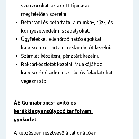
szenzorokat az adott típusnak
megfelelően szerelni.
Betartani és betartatni a munka-, tűz-, és
környezetvédelmi szabályokat.
Ügyfelekkel, ellenőrző hatóságokkal
kapcsolatot tartani, reklamációt kezelni.
Számlát készíteni, pénztárt kezelni.
Raktárkészletet kezelni. Munkájához
kapcsolódó adminisztrációs feladatokat
végezni stb.
ÁE Gumiabroncs-javító és
kerékkiegyensúlyozó tanfolyami
gyakorlat
:
A képzésben résztvevő által önállóan