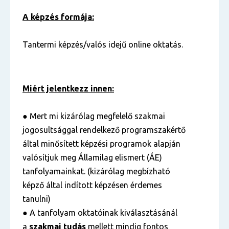
A képzés formája:
Tantermi képzés/valós idejű online oktatás.
Miért jelentkezz innen:
● Mert mi kizárólag megfelelő szakmai
jogosultsággal rendelkező programszakértő
által minősített képzési programok alapján
valósítjuk meg Államilag elismert (ÁE)
tanfolyamainkat. (kizárólag megbízható
képző által indított képzésen érdemes
tanulni)
● A tanfolyam oktatóinak kiválasztásánál
a
szakmai tudás
mellett mindig fontos