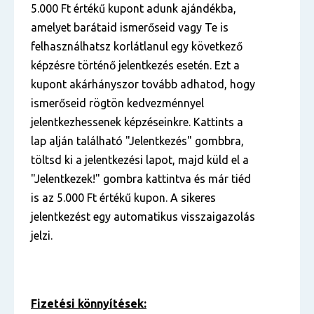
5.000 Ft értékű kupont adunk ajándékba,
amelyet barátaid ismerőseid vagy Te is
felhasználhatsz korlátlanul egy következő
képzésre történő jelentkezés esetén. Ezt a
kupont akárhányszor tovább adhatod, hogy
ismerőseid rögtön kedvezménnyel
jelentkezhessenek képzéseinkre. Kattints a
lap alján található "Jelentkezés" gombbra,
töltsd ki a jelentkezési lapot, majd küld el a
"Jelentkezek!" gombra kattintva és már tiéd
is az 5.000 Ft értékű kupon. A sikeres
jelentkezést egy automatikus visszaigazolás
jelzi.
Fizetési könnyítések: