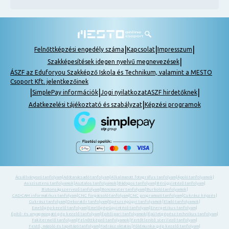
|
|
|
Felnőttképzési engedély száma
Kapcsolat
Impresszum
|
Szakképesítések idegen nyelvű megnevezések
ÁSZF az Eduforyou Szakképző Iskola és Technikum, valamint a MESTO
Csoport Kft. jelentkezőinek
|
|
|
SimplePay információk
Jogi nyilatkozat
ASZF hirdetőknek
|
Adatkezelési tájékoztató és szabályzat
Képzési programok
Ácsállványozó tanfolyam
|
Adótanácsadó tanfolyam
|
Alkalmazott fotográfus tanfolyam
|
Ápoló tanfolyamok
|
Asszisztens tanfolyamok
|
Asztalos tanfolyamok
|
Bádogos tanfolyam
|
Bérügyintéző tanfolyam
|
Biztonságszervező tanfolyam
|
Boncmester tanfolyam
|
Burkoló tanfolyamok
|
CAD-CAM informatikus tanfolyam
|
CNC forgácsoló tanfolyam
|
CNC programozó tanfolyam
|
Cukrász képzés
|
Cukrász tanfolyam
|
Dekoratőr tanfolyam
|
Egészségügyi tanfolyamok
|
Eladó tanfolyamok
|
Emelőgép-kezelő tanfolyam
|
Emelőgép-ügyintéző tanfolyam
|
Energetikus tanfolyam
|
Építő- és anyagmozgató gép kezelő tanfolyam
|
Építőipari tanfolyamok
|
Épületgépész technikus tanfolyam
|
Fakitermelő tanfolyam
|
Felnőttképző tanfolyamok
|
Fertőtlenítő sterilező tanfolyam
|
Festő, mázoló és tapétázó tanfolyam
|
Fodrász oktatás
|
Földmunka- gép kezelő tanfolyam
|