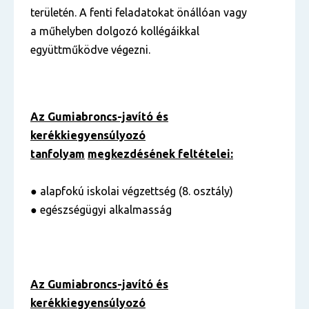
területén. A fenti feladatokat önállóan vagy
a műhelyben dolgozó kollégáikkal
együttműködve végezni.
Az Gumiabroncs-javító és
kerékkiegyensúlyozó
tanfolyam
megkezdésének feltételei:
● alapfokú iskolai végzettség (8. osztály)
● egészségügyi alkalmasság
Az Gumiabroncs-javító és
kerékkiegyensúlyozó