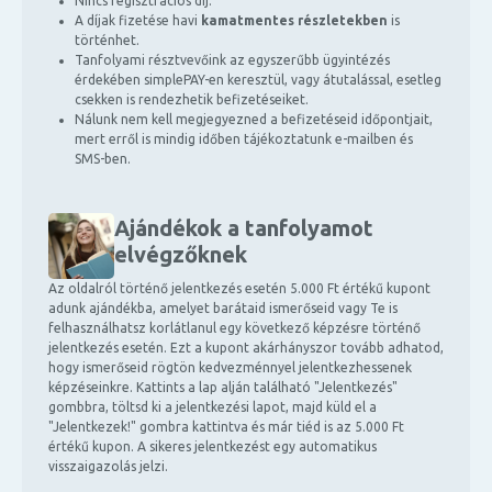
Nincs regisztrációs díj.
A díjak fizetése havi
kamatmentes részletekben
is
történhet.
Tanfolyami résztvevőink az egyszerűbb ügyintézés
érdekében simplePAY-en keresztül, vagy átutalással, esetleg
csekken is rendezhetik befizetéseiket.
Nálunk nem kell megjegyezned a befizetéseid időpontjait,
mert erről is mindig időben tájékoztatunk e-mailben és
SMS-ben.
Ajándékok a tanfolyamot
elvégzőknek
Az oldalról történő jelentkezés esetén 5.000 Ft értékű kupont
adunk ajándékba, amelyet barátaid ismerőseid vagy Te is
felhasználhatsz korlátlanul egy következő képzésre történő
jelentkezés esetén. Ezt a kupont akárhányszor tovább adhatod,
hogy ismerőseid rögtön kedvezménnyel jelentkezhessenek
képzéseinkre. Kattints a lap alján található "Jelentkezés"
gombbra, töltsd ki a jelentkezési lapot, majd küld el a
"Jelentkezek!" gombra kattintva és már tiéd is az 5.000 Ft
értékű kupon. A sikeres jelentkezést egy automatikus
visszaigazolás jelzi.