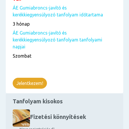
ÁE Gumiabroncs-javító és
kerékkiegyensúlyozó tanfolyam időtartama
3 hónap
ÁE Gumiabroncs-javító és
kerékkiegyensúlyozó tanfolyam tanfolyami
napjai
Szombat
Jelentkezem!
Tanfolyam kisokos
Fizetési könnyítések