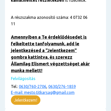
kamatmentes részletekben
is fizethetik.
A részszakma azonosító száma: 4 0732 06
11
Amennyiben a Te érdeklődésedet is
felkeltette tanfolyamunk, add le
jelentkezésed a "Jelentkezem"
gombra kattintva, és szerezz
Államilag Elismert végzettséget akár
munka mellett!
Felvilágosítás
Tel.:
0630/760-2706
,
0630/276-1859
E-mail: mesto.titkarsag@gmail.com
Jelentkezem!