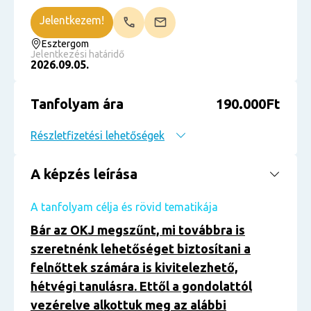
Jelentkezem!
Esztergom
Jelentkezési határidő
2026.09.05.
Tanfolyam ára
190.000Ft
Részletfizetési lehetőségek
A képzés leírása
A tanfolyam célja és rövid tematikája
Bár az OKJ megszűnt, mi továbbra is
szeretnénk lehetőséget biztosítani a
felnőttek számára is kivitelezhető,
hétvégi tanulásra. Ettől a gondolattól
vezérelve alkottuk meg az alábbi