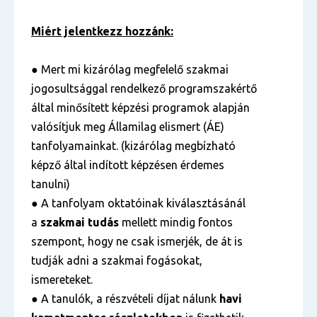
Miért jelentkezz hozzánk:
● Mert mi kizárólag megfelelő szakmai
jogosultsággal rendelkező programszakértő
által minősített képzési programok alapján
valósítjuk meg Államilag elismert (ÁE)
tanfolyamainkat. (kizárólag megbízható
képző által indított képzésen érdemes
tanulni)
● A tanfolyam oktatóinak kiválasztásánál
a
szakmai tudás
mellett mindig fontos
szempont, hogy ne csak ismerjék, de át is
tudják adni a szakmai fogásokat,
ismereteket.
● A tanulók, a részvételi díjat nálunk
havi