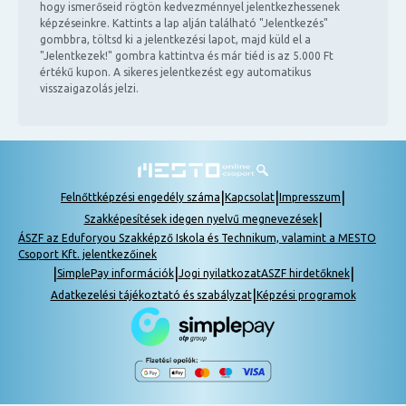
hogy ismerőseid rögtön kedvezménnyel jelentkezhessenek
képzéseinkre. Kattints a lap alján található "Jelentkezés"
gombbra, töltsd ki a jelentkezési lapot, majd küld el a
"Jelentkezek!" gombra kattintva és már tiéd is az 5.000 Ft
értékű kupon. A sikeres jelentkezést egy automatikus
visszaigazolás jelzi.
|
|
|
Felnőttképzési engedély száma
Kapcsolat
Impresszum
|
Szakképesítések idegen nyelvű megnevezések
ÁSZF az Eduforyou Szakképző Iskola és Technikum, valamint a MESTO
Csoport Kft. jelentkezőinek
|
|
|
SimplePay információk
Jogi nyilatkozat
ASZF hirdetőknek
|
Adatkezelési tájékoztató és szabályzat
Képzési programok