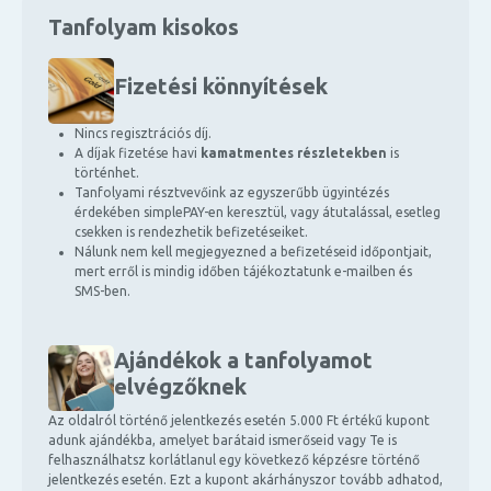
Tanfolyam kisokos
Fizetési könnyítések
Nincs regisztrációs díj.
A díjak fizetése havi
kamatmentes részletekben
is
történhet.
Tanfolyami résztvevőink az egyszerűbb ügyintézés
érdekében simplePAY-en keresztül, vagy átutalással, esetleg
csekken is rendezhetik befizetéseiket.
Nálunk nem kell megjegyezned a befizetéseid időpontjait,
mert erről is mindig időben tájékoztatunk e-mailben és
SMS-ben.
Ajándékok a tanfolyamot
elvégzőknek
Az oldalról történő jelentkezés esetén 5.000 Ft értékű kupont
adunk ajándékba, amelyet barátaid ismerőseid vagy Te is
felhasználhatsz korlátlanul egy következő képzésre történő
jelentkezés esetén. Ezt a kupont akárhányszor tovább adhatod,