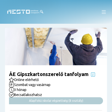
ÁE Gipszkartonszerelő tanfolyam
Online elérhető
Szombat vagy vasárnap
3 hónap
Becsatlakozhatsz
Alapfokú iskolai végzettség (8 osztály)