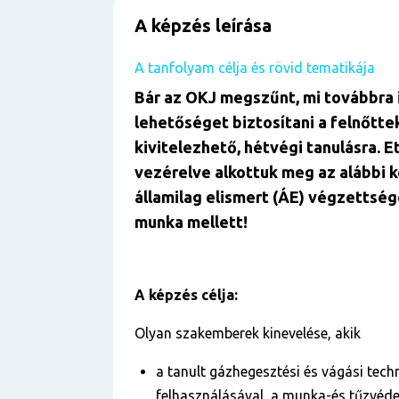
A képzés leírása
A tanfolyam célja és rövid tematikája
Bár az OKJ megszűnt, mi továbbra 
lehetőséget biztosítani a felnőtte
kivitelezhető, hétvégi tanulásra. E
vezérelve alkottuk meg az alábbi 
államilag elismert (ÁE) végzettség
munka mellett!
A képzés célja:
Olyan szakemberek kinevelése, akik
a tanult gázhegesztési és vágási tech
felhasználásával, a munka-és tűzvéde