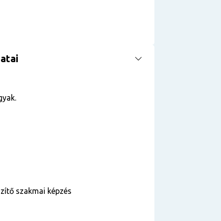
atai
gyak.
szítő szakmai képzés