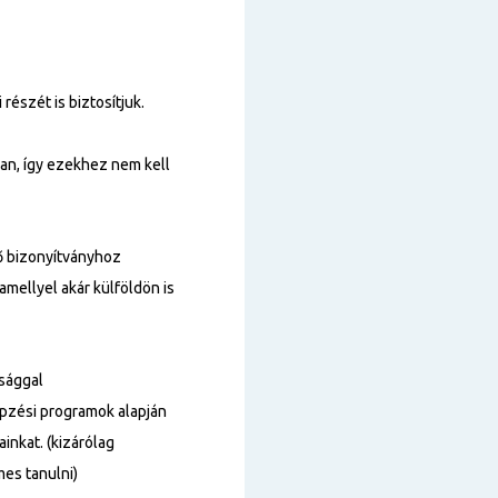
részét is biztosítjuk.
ban, így ezekhez nem kell
 bizonyítványhoz
amellyel akár külföldön is
tsággal
épzési programok alapján
inkat. (kizárólag
es tanulni)