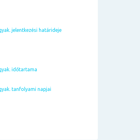
ak. jelentkezési határideje
gyak. időtartama
yak. tanfolyami napjai