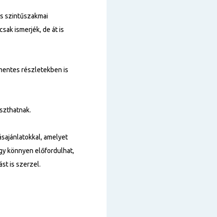
as szintűszakmai
sak ismerjék, de át is
tmentes részletekben is
aszthatnak.
sajánlatokkal, amelyet
így könnyen előfordulhat,
st is szerzel.