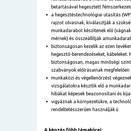
betartásával hegesztett fémszerkezete
a hegesztéstechnológiai utasítás (WP
rajzot olvasnak, kiválasztják a szüks
munkadarabot készítenek elő (vágnak
mérnek) és összeállítják amunkadara
biztonságosan kezelik az ezen tevék
hegesztő-berendezéseket, kábeleket.
biztonságosan, magas minőségi szint
szabványok előírásainak megfelelően 
munkaközi és végellenőrzést végeznek
vizsgálatokra készítik elő a munkadar
hibákat képesek beazonosítani és kijav
vigyáznak a környezetükre, a technol
rendeltetésszerűen használják.ú
A képzés főbb témakörei: