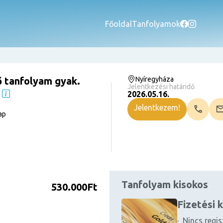
Főoldal
Tanfolyamok
 tanfolyam gyak.
Nyíregyháza
Jelentkezési határidő
2026.05.16.
Jelentkezem!
ap
Tanfolyam kisokos
530.000Ft
Fizetési 
· Nincs regis