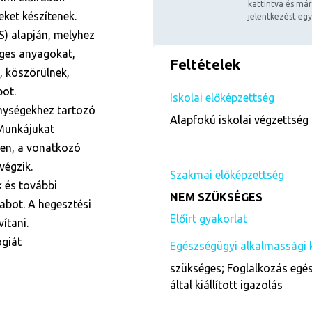
kattintva és már
ket készítenek.
jelentkezést egy
S) alapján, melyhez
éges anyagokat,
Feltételek
, köszörülnek,
bot.
Iskolai előképzettség
enységekhez tartozó
Alapfokú iskolai végzettség 
 Munkájukat
en, a vonatkozó
végzik.
Szakmai előképzettség
 és további
NEM SZÜKSÉGES
abot. A hegesztési
Előírt gyakorlat
ítani.
ógiát
Egészségügyi alkalmassági 
szükséges; Foglalkozás egés
által kiállított igazolás