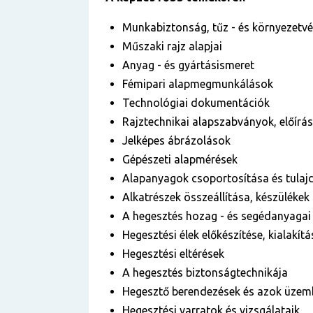
Munkabiztonság, tűz - és környezetv
Műszaki rajz alapjai
Anyag - és gyártásismeret
Fémipari alapmegmunkálások
Technológiai dokumentációk
Rajztechnikai alapszabványok, előír
Jelképes ábrázolások
Gépészeti alapmérések
Alapanyagok csoportosítása és tulaj
Alkatrészek összeállítása, készülékek
A hegesztés hozag - és segédanyagai
Hegesztési élek előkészítése, kialakítá
Hegesztési eltérések
A hegesztés biztonságtechnikája
Hegesztő berendezések és azok üzem
Hegesztési varratok és vizsgálataik