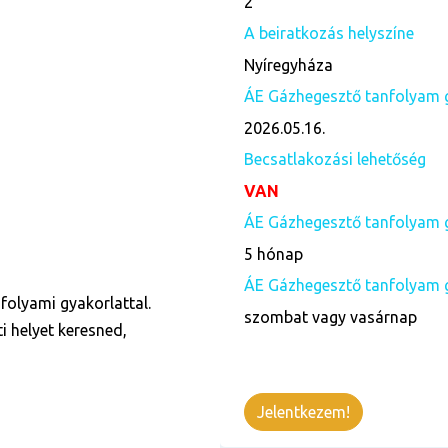
2
A beiratkozás helyszíne
Nyíregyháza
ÁE Gázhegesztő tanfolyam gy
2026.05.16.
Becsatlakozási lehetőség
VAN
ÁE Gázhegesztő tanfolyam 
5 hónap
ÁE Gázhegesztő tanfolyam g
folyami gyakorlattal.
szombat vagy vasárnap
i helyet keresned,
Jelentkezem!