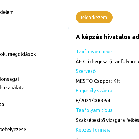
édelem
Jelentkezem!
A képzés hivatalos ad
Tanfolyam neve
ások, megoldások
ÁE Gázhegesztő tanfolyam 
Szervező
donságai
MESTO Csoport Kft.
 használata
Engedély száma
E/2021/000064
sa
Tanfolyam típus
Szakképesítő vizsgára felké
behelyezése
Képzés formája