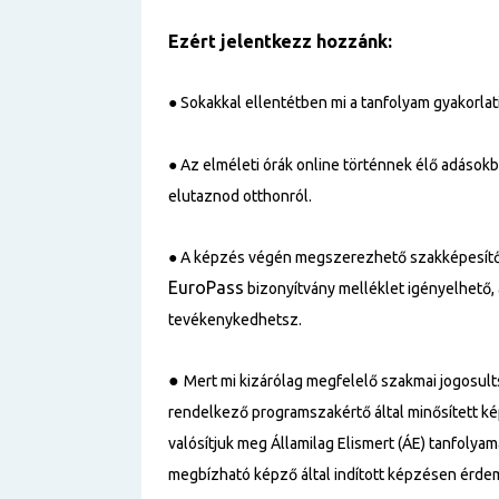
Ezért jelentkezz hozzánk:
●
Sokakkal ellentétben mi a tanfolyam gyakorlati 
● Az elméleti órák online történnek élő adások
elutaznod otthonról.
●
A képzés végén megszerezhető szakképesítő
EuroPass
bizonyítvány melléklet igényelhető, 
tevékenykedhetsz.
●
Mert mi kizárólag megfelelő szakmai jogosul
rendelkező programszakértő által minősített k
valósítjuk meg Államilag Elismert (ÁE) tanfolyama
megbízható képző által indított képzésen érdem