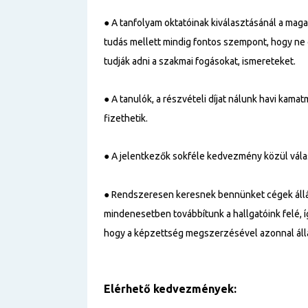
● A tanfolyam oktatóinak kiválasztásánál a mag
tudás mellett mindig fontos szempont, hogy ne c
tudják adni a szakmai fogásokat, ismereteket.
● A tanulók, a részvételi díjat nálunk havi kama
fizethetik.
● A jelentkezők sokféle kedvezmény közül vál
● Rendszeresen keresnek bennünket cégek állá
mindenesetben továbbítunk a hallgatóink felé, 
hogy a képzettség megszerzésével azonnal állá
Elérhető kedvezmények: