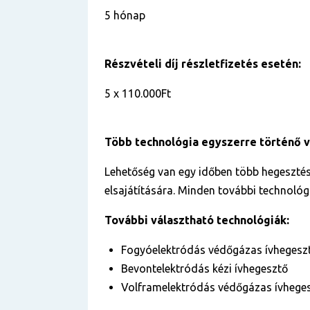
5 hónap
Részvételi díj részletfizetés esetén:
5 x 110.000Ft
Több technológia egyszerre történő 
Lehetőség van egy időben több hegesztés
elsajátítására. Minden további technológi
További választható technológiák:
Fogyóelektródás védőgázas ívhegesz
Bevontelektródás kézi ívhegesztő
Volframelektródás védőgázas ívhege