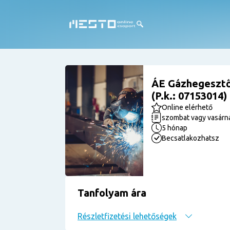
ÁE Gázhegesztő
(P.k.: 07153014)
Online elérhető
szombat vagy vasárn
5 hónap
Becsatlakozhatsz
Tanfolyam ára
Részletfizetési lehetőségek