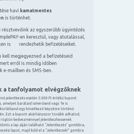
etése havi
kamatmentes
en
is történhet.
 résztvevőink az egyszerűbb ügyintézés
mplePAY-en keresztül, vagy átutalással,
ken is rendezhetik befizetéseiket.
 kell megjegyezned a befizetéseid
mert erről is mindig időben
k e-mailben és SMS-ben.
k a tanfolyamot elvégzőknek
énő jelentkezés esetén 5.000 Ft értékű kupont
, amelyet barátaid ismerőseid vagy Te is
 korlátlanul egy következő képzésre történő
tén. Ezt a kupont akárhányszor tovább adhatod,
 rögtön kedvezménnyel jelentkezhessenek
ttints a lap alján található "Jelentkezés" gombbra,
ntkezési lapot, majd küld el a "Jelentkezek!" gombra