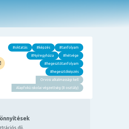
#oktatás
#képzés
#tanfolyam
#Nyíregyháza
#hétvége
#hegesztőtanfolyam
#hegesztőképzés
Orvosi alkalmassági kell
Alapfokú iskolai végzettség (8 osztály)
könnyítések
ztrációs díj.