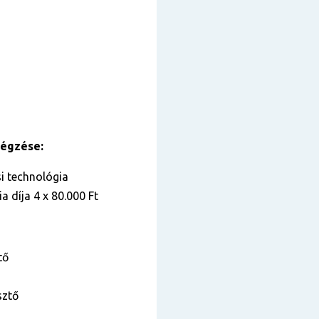
végzése:
i technológia
a díja 4 x 80.000 Ft
tő
sztő