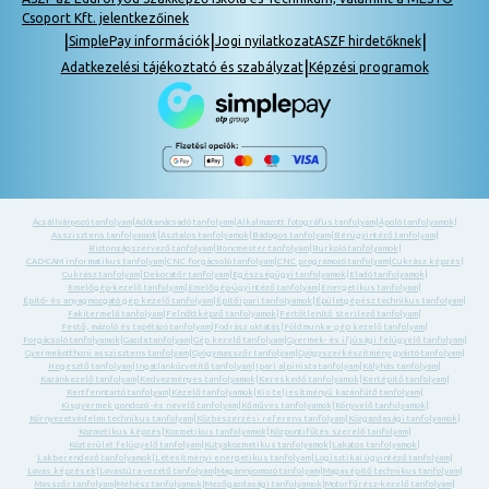
Csoport Kft. jelentkezőinek
|
|
|
SimplePay információk
Jogi nyilatkozat
ASZF hirdetőknek
|
Adatkezelési tájékoztató és szabályzat
Képzési programok
Ácsállványozó tanfolyam
|
Adótanácsadó tanfolyam
|
Alkalmazott fotográfus tanfolyam
|
Ápoló tanfolyamok
|
Asszisztens tanfolyamok
|
Asztalos tanfolyamok
|
Bádogos tanfolyam
|
Bérügyintéző tanfolyam
|
Biztonságszervező tanfolyam
|
Boncmester tanfolyam
|
Burkoló tanfolyamok
|
CAD-CAM informatikus tanfolyam
|
CNC forgácsoló tanfolyam
|
CNC programozó tanfolyam
|
Cukrász képzés
|
Cukrász tanfolyam
|
Dekoratőr tanfolyam
|
Egészségügyi tanfolyamok
|
Eladó tanfolyamok
|
Emelőgép-kezelő tanfolyam
|
Emelőgép-ügyintéző tanfolyam
|
Energetikus tanfolyam
|
Építő- és anyagmozgató gép kezelő tanfolyam
|
Építőipari tanfolyamok
|
Épületgépész technikus tanfolyam
|
Fakitermelő tanfolyam
|
Felnőttképző tanfolyamok
|
Fertőtlenítő sterilező tanfolyam
|
Festő, mázoló és tapétázó tanfolyam
|
Fodrász oktatás
|
Földmunka- gép kezelő tanfolyam
|
Forgácsoló tanfolyamok
|
Gazda tanfolyam
|
Gép kezelő tanfolyam
|
Gyermek- és ifjúsági felügyelő tanfolyam
|
Gyermekotthoni asszisztens tanfolyam
|
Gyógymasszőr tanfolyam
|
Gyógyszerkészítmény gyártó tanfolyam
|
Hegesztő tanfolyam
|
Ingatlanközvetítő tanfolyam
|
Ipari alpinista tanfolyam
|
Kályhás tanfolyam
|
Kazánkezelő tanfolyam
|
Kedvezményes tanfolyamok
|
Kereskedő tanfolyamok
|
Kertépítő tanfolyam
|
Kertfenntartó tanfolyam
|
Kezelő tanfolyamok
|
Kis teljesítményű kazánfűtő tanfolyam
|
Kisgyermek gondozó -és nevelő tanfolyam
|
Kőműves tanfolyamok
|
Könyvelő tanfolyamok
|
Környezetvédelmi technikus tanfolyam
|
Közbeszerzési referens tanfolyam
|
Közgazdasági tanfolyamok
|
Kozmetikus képzés
|
Kozmetikus tanfolyamok
|
Központifűtés szerelő tanfolyam
|
Közterület felügyelő tanfolyam
|
Kutyakozmetikus tanfolyamok
|
Lakatos tanfolyamok
|
Lakberendező tanfolyamok
|
Létesítményi energetikus tanfolyam
|
Logisztikai ügyintéző tanfolyam
|
Lovas képzések
|
Lovastúra vezető tanfolyam
|
Magánnyomozó tanfolyam
|
Magasépítő technikus tanfolyam
|
Masszőr tanfolyam
|
Méhész tanfolyamok
|
Mezőgazdasági tanfolyamok
|
Motorfűrész-kezelő tanfolyam
|