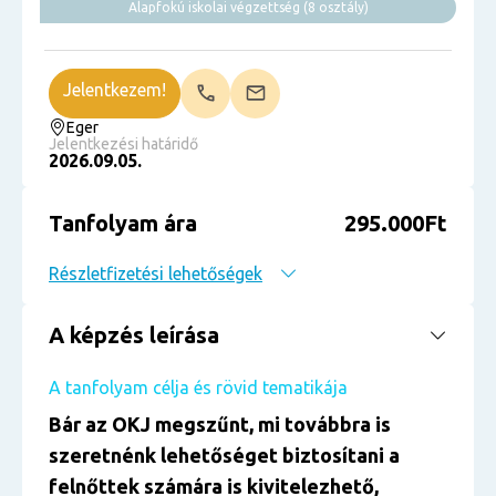
Alapfokú iskolai végzettség (8 osztály)
Jelentkezem!
Eger
Jelentkezési határidő
2026.09.05.
Tanfolyam ára
295.000Ft
Részletfizetési lehetőségek
A képzés leírása
A tanfolyam célja és rövid tematikája
Bár az OKJ megszűnt, mi továbbra is
szeretnénk lehetőséget biztosítani a
felnőttek számára is kivitelezhető,