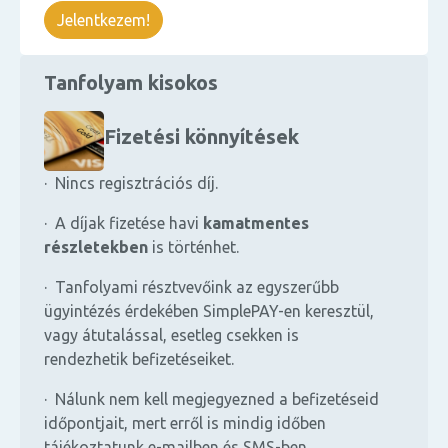
Jelentkezem!
Tanfolyam kisokos
Fizetési könnyítések
· Nincs regisztrációs díj.
· A díjak fizetése havi
kamatmentes
részletekben
is történhet.
· Tanfolyami résztvevőink az egyszerűbb
ügyintézés érdekében SimplePAY-en keresztül,
vagy átutalással, esetleg csekken is
rendezhetik befizetéseiket.
· Nálunk nem kell megjegyezned a befizetéseid
időpontjait, mert erről is mindig időben
tájékoztatunk e-mailben és SMS-ben.