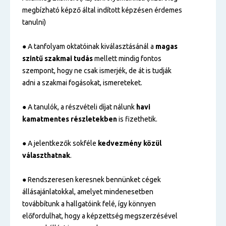
megbízható képző által indított képzésen érdemes
tanulni)
● A tanfolyam oktatóinak kiválasztásánál a
magas
szintű
szakmai tudás
mellett mindig fontos
szempont, hogy ne csak ismerjék, de át is tudják
adni a szakmai fogásokat, ismereteket.
● A tanulók, a részvételi díjat nálunk
havi
kamatmentes részletekben
is fizethetik.
● A jelentkezők sokféle
kedvezmény közül
választhatnak
.
● Rendszeresen keresnek bennünket cégek
állásajánlatokkal, amelyet mindenesetben
továbbítunk a hallgatóink felé, így könnyen
előfordulhat, hogy a képzettség megszerzésével