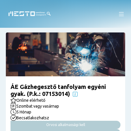
ÁE Gázhegesztő tanfolyam egyéni
gyak. (P.k.: 07153014)
Online elérhető
Szombat vagy vasárnap
5 Hónap
Becsatlakozhatsz
Orvosi alkalmassági kell