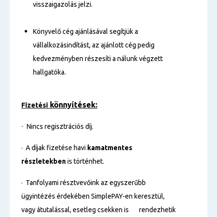
visszaigazolás jelzi.
Könyvelő cég ajánlásával segítjük a
vállalkozásindítást, az ajánlott cég pedig
kedvezményben részesíti a nálunk végzett
hallgatóka.
könnyítések:
Fizetési
·
Nincs regisztrációs díj.
· A díjak fizetése havi
kamatmentes
részletekben
is történhet.
· Tanfolyami résztvevőink az egyszerűbb
ügyintézés érdekében SimplePAY-en keresztül,
vagy átutalással, esetleg csekken is rendezhetik