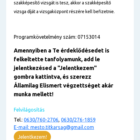
szakképesítő vizsgát is tesz, akkor a szakképesítő
vizsga díját a vizsgaközpont részére kell befizetnie.
Programkövetelmény szám: 07153014
Amennyiben a Te érdeklődésedet is
felkeltette tanfolyamunk, add le
jelentkezésed a "Jelentkezem"
gombra kattintva, és szerezz
Államilag Elismert végzettséget akár
munka mellett!
Felvilágosítás
Tel.:
0630/760-2706
,
0630/276-1859
E-mail: mesto.titkarsag@gmail.com
Jelentkezem!