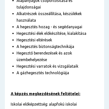
Alapanyagok csoportosítása és
tulajdonságai
Alkatrészek összeállítása, készülékek
használata
A hegesztés hozag - és segédanyagai
Hegesztési élek előkészítése, kialakítása
Hegesztési eltérések
A hegesztés biztonságtechnikája
Hegesztő berendezések és azok
üzembehelyezése
Hegesztési varratok és vizsgálataik
A gázhegesztés technológiája
A képzés megkezdésének feltételei:
Iskolai előképzettség: alapfokú iskolai