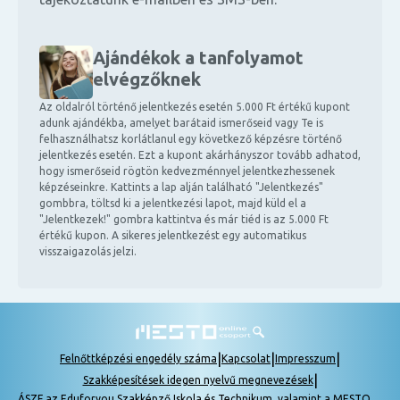
Ajándékok a tanfolyamot
elvégzőknek
Az oldalról történő jelentkezés esetén 5.000 Ft értékű kupont
adunk ajándékba, amelyet barátaid ismerőseid vagy Te is
felhasználhatsz korlátlanul egy következő képzésre történő
jelentkezés esetén. Ezt a kupont akárhányszor tovább adhatod,
hogy ismerőseid rögtön kedvezménnyel jelentkezhessenek
képzéseinkre. Kattints a lap alján található "Jelentkezés"
gombbra, töltsd ki a jelentkezési lapot, majd küld el a
"Jelentkezek!" gombra kattintva és már tiéd is az 5.000 Ft
értékű kupon. A sikeres jelentkezést egy automatikus
visszaigazolás jelzi.
|
|
|
Felnőttképzési engedély száma
Kapcsolat
Impresszum
|
Szakképesítések idegen nyelvű megnevezések
ÁSZF az Eduforyou Szakképző Iskola és Technikum, valamint a MESTO