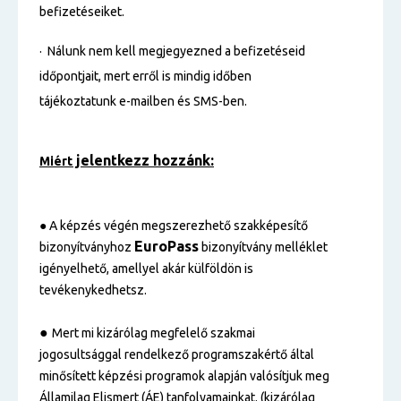
befizetéseiket.
· Nálunk nem kell megjegyezned a befizetéseid
időpontjait, mert erről is mindig időben
tájékoztatunk e-mailben és SMS-ben.
jelentkezz hozzánk:
Miért
● A képzés végén megszerezhető szakképesítő
EuroPass
bizonyítványhoz
bizonyítvány melléklet
igényelhető, amellyel akár külföldön is
tevékenykedhetsz.
●
Mert mi kizárólag megfelelő szakmai
jogosultsággal rendelkező programszakértő által
minősített képzési programok alapján valósítjuk meg
Államilag Elismert (ÁE) tanfolyamainkat. (kizárólag