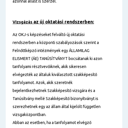
azonnal állást is szerzel.
az új oktatási rendszerben:
Vizsgázás
Az OKJ-s képzéseket felváltó új oktatási
rendszerben a központi szabályozások szerint a
Felnőttképző intézmények egy ÁLLAMILAG
ELISMERT (ÁE) TANÚSÍTVÁNYT bocsátanak ki azon
tanfolyami résztvevőiknek, akik sikeresen
elvégezték az általuk kiválasztott szakképesítő
tanfolyamot. Azok, akik szeretnék
bejelentkezhetnek Szakképesítő vizsgára és a
Tanúsítvány mellé Szakképesítő bizonyítványt is
szerezhetnek egy az állam által kijelölt független
vizsgaközpontban.
Abban az esetben, ha a tanfolyamot elvégző