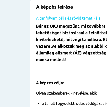
A képzés leírása
A tanfolyam célja és rövid tematikája
Bár az OKJ megszűnt, mi továbbra 
lehetőséget biztosítani a felnőtte
kivitelezhető, hétvégi tanulásra. E
vezérelve alkottuk meg az alábbi 
államilag elismert (ÁE) végzettség
munka mellett!
A képzés célja:
Olyan szakemberek kinevelése, akik
a tanult fogyóelektródás védőgázas í