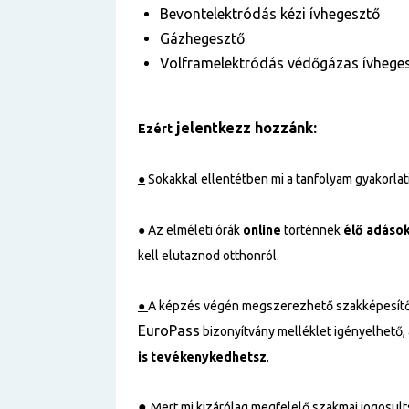
Bevontelektródás kézi ívhegesztő
Gázhegesztő
Volframelektródás védőgázas ívhege
jelentkezz hozzánk:
Ezért
●
Sokakkal ellentétben mi a tanfolyam gyakorlati 
●
Az elméleti órák
online
történnek
élő adáso
kell elutaznod otthonról.
●
A képzés végén megszerezhető szakképesítő
EuroPass
bizonyítvány melléklet igényelhető,
is tevékenykedhetsz
.
●
Mert mi kizárólag megfelelő szakmai jogosul