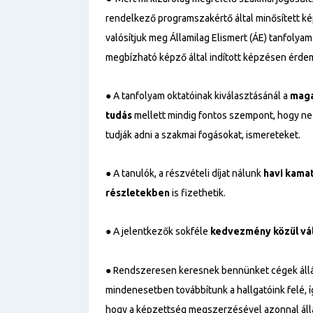
rendelkező programszakértő által minősített k
valósítjuk meg Államilag Elismert (ÁE) tanfolyama
megbízható képző által indított képzésen érdem
● A tanfolyam oktatóinak kiválasztásánál a
maga
tudás
mellett mindig fontos szempont, hogy ne c
tudják adni a szakmai fogásokat, ismereteket.
● A tanulók, a részvételi díjat nálunk
havi kama
részletekben
is fizethetik.
● A jelentkezők sokféle
kedvezmény közül vá
● Rendszeresen keresnek bennünket cégek állá
mindenesetben továbbítunk a hallgatóink felé, 
hogy a képzettség megszerzésével azonnal állá