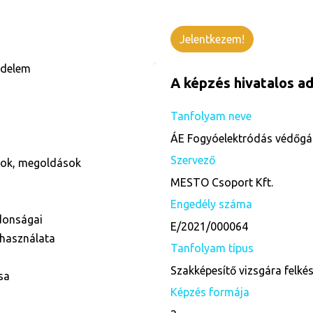
Jelentkezem!
édelem
A képzés hivatalos ad
Tanfolyam neve
ÁE Fogyóelektródás védőgáz
Szervező
ások, megoldások
MESTO Csoport Kft.
Engedély száma
donságai
E/2021/000064
 használata
Tanfolyam típus
Szakképesítő vizsgára felké
sa
Képzés formája