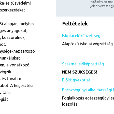
kattintva és már
ka-és tűzvédelmi
jelentkezést egy
mszerkezeteket
Feltételek
S) alapján, melyhez
éges anyagokat,
Iskolai előképzettség
, köszörülnek,
Alapfokú iskolai végzettség 
bot.
enységekhez tartozó
 Munkájukat
Szakmai előképzettség
en, a vonatkozó
végzik.
NEM SZÜKSÉGES!
 és további
Előírt gyakorlat
abot. A hegesztési
Egészségügyi alkalmassági 
ítani.
Foglalkozás egészségügyi sza
ógiát
igazolás