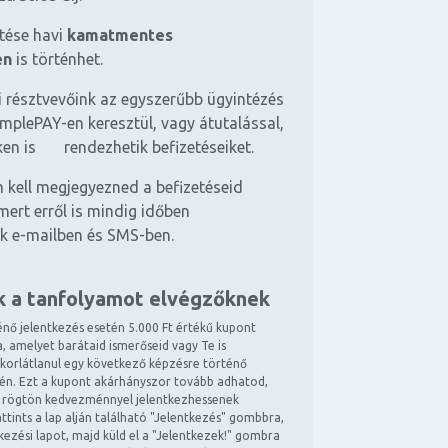
etése havi
kamatmentes
en
is történhet.
 résztvevőink az egyszerűbb ügyintézés
mplePAY-en keresztül, vagy átutalással,
ken is rendezhetik befizetéseiket.
 kell megjegyezned a befizetéseid
mert erről is mindig időben
k e-mailben és SMS-ben.
k a tanfolyamot elvégzőknek
énő jelentkezés esetén 5.000 Ft értékű kupont
, amelyet barátaid ismerőseid vagy Te is
 korlátlanul egy következő képzésre történő
tén. Ezt a kupont akárhányszor tovább adhatod,
 rögtön kedvezménnyel jelentkezhessenek
ttints a lap alján található "Jelentkezés" gombbra,
ntkezési lapot, majd küld el a "Jelentkezek!" gombra