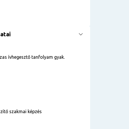
atai
as ívhegesztő tanfolyam gyak.
szítő szakmai képzés