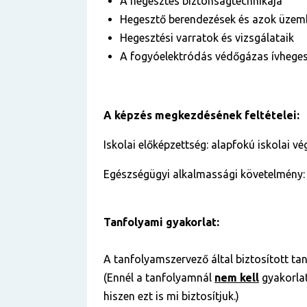
A hegesztés biztonságtechnikája
Hegesztő berendezések és azok üzem
Hegesztési varratok és vizsgálataik
A fogyóelektródás védőgázas ívheges
A képzés megkezdésének feltételei:
Iskolai előképzettség: alapfokú iskolai v
Egészségügyi alkalmassági követelmény:
Tanfolyami gyakorlat:
A tanfolyamszervező által biztosított tan
(Ennél a tanfolyamnál
nem kell
gyakorlat
hiszen ezt is mi biztosítjuk.)