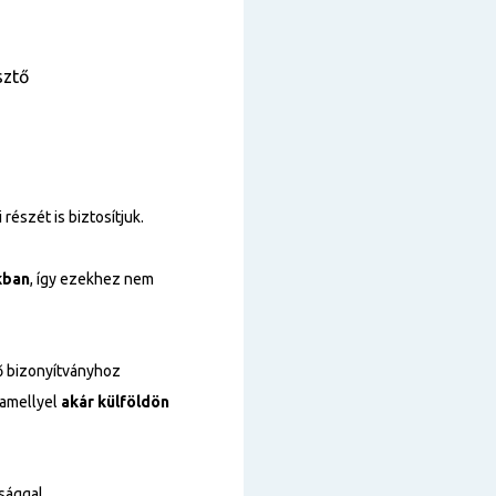
sztő
részét is biztosítjuk.
kban
, így ezekhez nem
 bizonyítványhoz
 amellyel
akár külföldön
tsággal