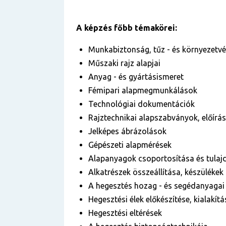
A képzés főbb témakörei:
Munkabiztonság, tűz - és környezetv
Műszaki rajz alapjai
Anyag - és gyártásismeret
Fémipari alapmegmunkálások
Technológiai dokumentációk
Rajztechnikai alapszabványok, előír
Jelképes ábrázolások
Gépészeti alapmérések
Alapanyagok csoportosítása és tulaj
Alkatrészek összeállítása, készülékek
A hegesztés hozag - és segédanyagai
Hegesztési élek előkészítése, kialakítá
Hegesztési eltérések