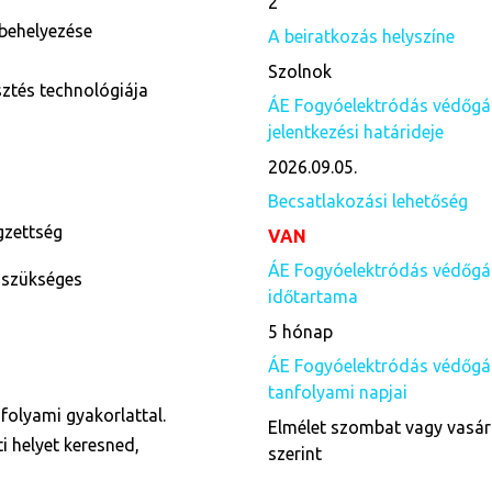
2
behelyezése
A beiratkozás helyszíne
Szolnok
ztés technológiája
ÁE Fogyóelektródás védőgáz
jelentkezési határideje
2026.09.05.
Becsatlakozási lehetőség
égzettség
VAN
ÁE Fogyóelektródás védőgáz
 szükséges
időtartama
5 hónap
ÁE Fogyóelektródás védőgáz
tanfolyami napjai
folyami gyakorlattal.
Elmélet szombat vagy vasár
i helyet keresned,
szerint