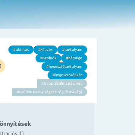
#oktatás
#képzés
#tanfolyam
#Szolnok
#hétvége
#hegesztőtanfolyam
#hegesztőképzés
Orvosi alkalmassági kell
Alapfokú iskolai végzettség (8 osztály)
könnyítések
ztrációs díj.