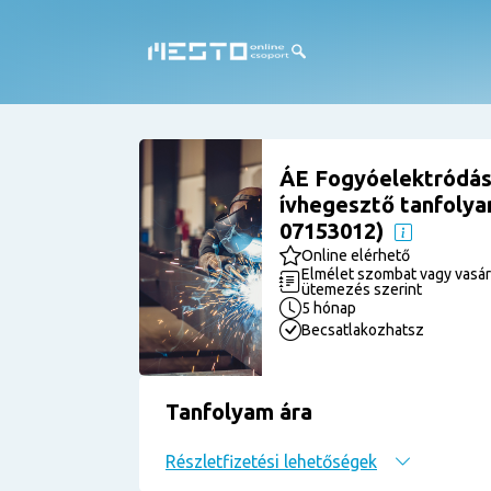
ÁE Fogyóelektródá
ívhegesztő tanfolyam
07153012)
Online elérhető
Elmélet szombat vagy vasár
ütemezés szerint
5 hónap
Becsatlakozhatsz
Tanfolyam ára
Részletfizetési lehetőségek