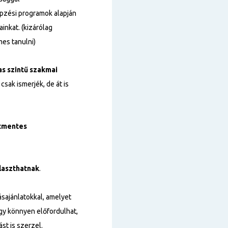
épzési programok alapján
inkat. (kizárólag
es tanulni)
s szintű
szakmai
sak ismerjék, de át is
tmentes
laszthatnak
.
sajánlatokkal, amelyet
így könnyen előfordulhat,
st is szerzel.