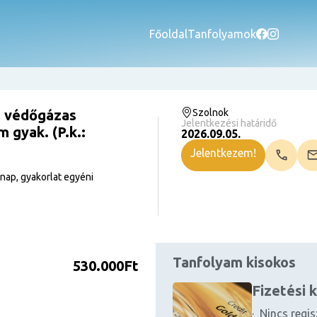
Főoldal
Tanfolyamok
s védőgázas
Szolnok
Jelentkezési határidő
 gyak. (P.k.:
2026.09.05.
Jelentkezem!
nap, gyakorlat egyéni
Tanfolyam kisokos
530.000Ft
Fizetési 
· Nincs regis