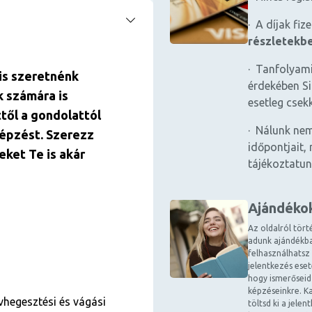
· A díjak fiz
részletekb
· Tanfolyami
is szeretnénk
érdekében Si
k számára is
esetleg csek
ttől a gondolattól
· Nálunk nem
képzést. Szerezz
időpontjait, 
eket Te is akár
tájékoztatun
Ajándéko
Az oldalról tört
adunk ajándékba
felhasználhatsz
jelentkezés ese
hogy ismerőseid
képzéseinkre. Ka
vhegesztési és vágási
töltsd ki a jele