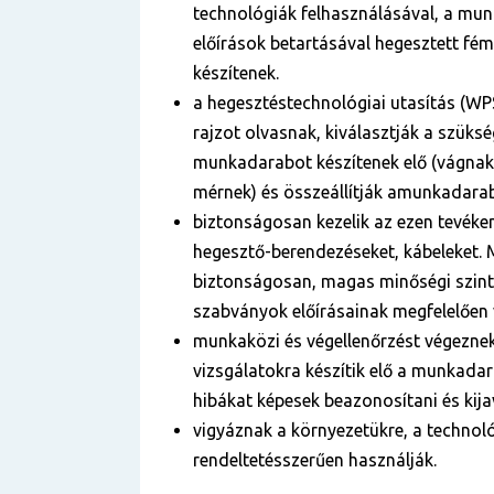
technológiák felhasználásával, a mun
előírások betartásával hegesztett fé
készítenek.
a hegesztéstechnológiai utasítás (WP
rajzot olvasnak, kiválasztják a szüks
munkadarabot készítenek elő (vágnak
mérnek) és összeállítják amunkadara
biztonságosan kezelik az ezen tevék
hegesztő-berendezéseket, kábeleket.
biztonságosan, magas minőségi szint
szabványok előírásainak megfelelően 
munkaközi és végellenőrzést végeznek
vizsgálatokra készítik elő a munkadar
hibákat képesek beazonosítani és kijav
vigyáznak a környezetükre, a technol
rendeltetésszerűen használják.