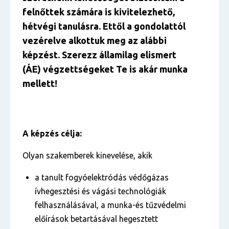
felnőttek számára is kivitelezhető,
hétvégi tanulásra. Ettől a gondolattól
vezérelve alkottuk meg az alábbi
képzést. Szerezz államilag elismert
(ÁE) végzettségeket Te is akár munka
mellett!
A képzés célja:
Olyan szakemberek kinevelése, akik
a tanult fogyóelektródás védőgázas
ívhegesztési és vágási technológiák
felhasználásával, a munka-és tűzvédelmi
előírások betartásával hegesztett