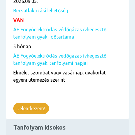
2026.09.05.
Becsatlakozási lehetőség
VAN
ÁE Fogyóelektródás védőgázas ívhegesztő
tanfolyam gyak. időtartama
5 hónap
ÁE Fogyóelektródás védőgázas ívhegesztő
tanfolyam gyak. tanfolyami napjai
Elmélet szombat vagy vasárnap, gyakorlat
egyéni ütemezés szerint
Jelentkezem!
Tanfolyam kisokos