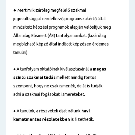
●
Mert mi kizárólag megfelelő szakmai
jogosultsággal rendelkező programszakértő által
minősített képzési programok alapján valósítjuk meg
Államilag Elismert (ÁE) tanfolyamainkat. (kizárólag
megbízható képző által indított képzésen érdemes
tanulni)
● A tanfolyam oktatóinak kiválasztásánál a
magas
szintű
szakmai tudás
mellett mindig fontos
szempont, hogy ne csak ismerjék, de át is tudják
adni a szakmai fogásokat, ismereteket.
● A tanulók, a részvételi díjat nálunk
havi
kamatmentes részletekben
is fizethetik.