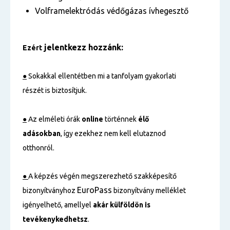
Volframelektródás védőgázas ívhegesztő
jelentkezz hozzánk:
Ezért
●
Sokakkal ellentétben mi a tanfolyam gyakorlati
részét is biztosítjuk.
●
Az elméleti órák
online
történnek
élő
adásokban
, így ezekhez nem kell elutaznod
otthonról.
●
A képzés végén megszerezhető szakképesítő
EuroPass
bizonyítványhoz
bizonyítvány melléklet
igényelhető, amellyel
akár külföldön is
tevékenykedhetsz
.