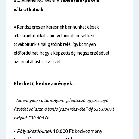
● A jelentkezők sokféle
kedvezmény közül
választhatnak
.
● Rendszeresen keresnek bennünket cégek
állásajánlatokkal, amelyet mindenesetben
továbbítunk a hallgatóink felé, így könnyen
előfordulhat, hogy a képzettség megszerzésével
azonnal állást is szerzel.
Elérhető kedvezmények:
- Amennyiben a tanfolyami jelentkező egyösszegű
fizetést választ, a tanfolyami részvételi díj
550
.000
Ft
helyett 530.000 Ft
-
Pályakezdőknek
10.000 Ft kedvezmény