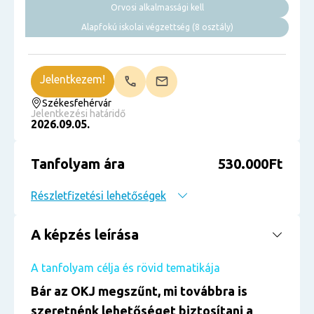
Orvosi alkalmassági kell
Alapfokú iskolai végzettség (8 osztály)
Jelentkezem!
Székesfehérvár
Jelentkezési határidő
2026.09.05.
Tanfolyam ára
530.000Ft
Részletfizetési lehetőségek
A képzés leírása
A tanfolyam célja és rövid tematikája
Bár az OKJ megszűnt, mi továbbra is
szeretnénk lehetőséget biztosítani a