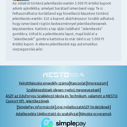
Az oldalról történő jelentkezés esetén 5.000 Ft értékű kupont
adunk ajándékba, amelyet barátaid ismerőseid vagy Te is
felhasználhatsz korlátlanul egy következő képzésre történő
jelentkezés esetén. Ezt a kupont akárhányszor tovább adhatod,
hogy ismerőseid rögtön kedvezménnyel jelentkezhessenek
képzéseinkre. Kattints a lap alján található "Jelentkezés"
gombbra, töltsd ki a jelentkezési lapot, majd küld el a
"Jelentkezek!" gombra kattintva és már tiéd is az 5.000 Ft
értékű kupon. A sikeres jelentkezést egy automatikus
visszaigazolás jelzi.
|
|
|
Felnőttképzési engedély száma
Kapcsolat
Impresszum
|
Szakképesítések idegen nyelvű megnevezések
ÁSZF az Eduforyou Szakképző Iskola és Technikum, valamint a MESTO
Csoport Kft. jelentkezőinek
|
|
|
SimplePay információk
Jogi nyilatkozat
ASZF hirdetőknek
|
Adatkezelési tájékoztató és szabályzat
Képzési programok