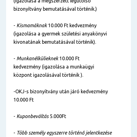
(igazolása a megszerzett legutolsó
bizonyítvány bemutatásával történik.)
-
Kismamáknak
10.000 Ft kedvezmény
(igazolása a gyermek születési anyakönyvi
kivonatának bemutatásával történik).
-
Munkanélkülieknek
10.000 Ft
kedvezmény (igazolása a munkaügyi
központ igazolásával történik ).
-OKJ-s bizonyítvány után járó kedvezmény
10.000 Ft
-
Kuponbeváltás
5.000Ft
-
Több személy egyszerre történő jelentkezése