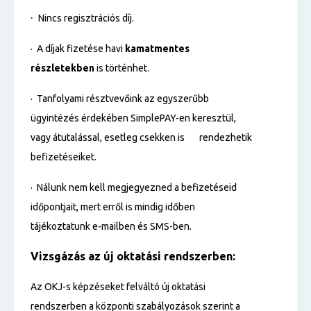
·
Nincs regisztrációs díj.
· A díjak fizetése havi
kamatmentes
részletekben
is történhet.
· Tanfolyami résztvevőink az egyszerűbb
ügyintézés érdekében SimplePAY-en keresztül,
vagy átutalással, esetleg csekken is rendezhetik
befizetéseiket.
· Nálunk nem kell megjegyezned a befizetéseid
időpontjait, mert erről is mindig időben
tájékoztatunk e-mailben és SMS-ben.
Vizsgázás az új oktatási rendszerben:
Az OKJ-s képzéseket felváltó új oktatási
rendszerben a központi szabályozások szerint a