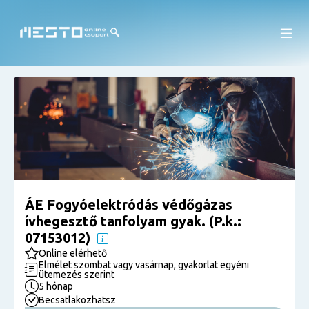
ÁE Fogyóelektródás védőgázas
ívhegesztő tanfolyam gyak. (P.k.:
07153012)
Online elérhető
Elmélet szombat vagy vasárnap, gyakorlat egyéni
ütemezés szerint
5 hónap
Becsatlakozhatsz