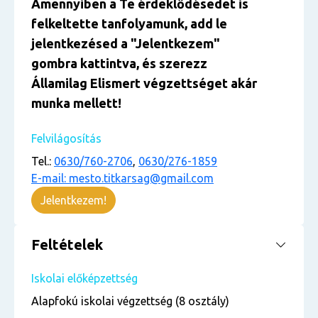
Amennyiben a Te érdeklődésedet is
felkeltette tanfolyamunk, add le
jelentkezésed a "Jelentkezem"
gombra kattintva, és szerezz
Államilag Elismert végzettséget akár
munka mellett!
Felvilágosítás
Tel.:
0630/760-2706
,
0630/276-1859
E-mail: mesto.titkarsag@gmail.com
Jelentkezem!
Feltételek
Iskolai előképzettség
Alapfokú iskolai végzettség (8 osztály)