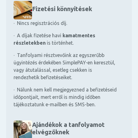
Fizetési könnyítések
· Nincs regisztrációs díj.
· A díjak fizetése havi
kamatmentes
részletekben
is történhet.
· Tanfolyami résztvevőink az egyszerűbb
ügyintézés érdekében SimplePAY-en keresztül,
vagy átutalással, esetleg csekken is
rendezhetik befizetéseiket.
· Nálunk nem kell megjegyezned a befizetéseid
időpontjait, mert erről is mindig időben
tájékoztatunk e-mailben és SMS-ben.
Ajándékok a tanfolyamot
elvégzőknek