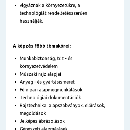
vigyáznak a környezetükre, a
technológiát rendeltetésszerűen
használják.
A képzés főbb témakörei:
Munkabiztonság, tűz - és
környezetvédelem
Műszaki rajz alapjai
Anyag - és gyártásismeret
Fémipari alapmegmunkálások
Technológiai dokumentációk
Rajztechnikai alapszabványok, előírások,
megoldások
Jelképes ábrázolások
Gépészeti alapmérések