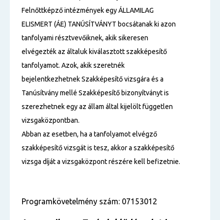
Felnőttképző intézmények egy ÁLLAMILAG
ELISMERT (ÁE) TANÚSÍTVÁNYT bocsátanak ki azon
tanfolyami résztvevőiknek, akik sikeresen
elvégezték az általuk kiválasztott szakképesítő
tanfolyamot. Azok, akik szeretnék
bejelentkezhetnek Szakképesítő vizsgára és a
Tanúsítvány mellé Szakképesítő bizonyítványt is
szerezhetnek egy az állam által kijelölt független
vizsgaközpontban.
Abban az esetben, ha a tanfolyamot elvégző
szakképesítő vizsgát is tesz, akkor a szakképesítő
vizsga díját a vizsgaközpont részére kell befizetnie.
Programkövetelmény szám: 07153012