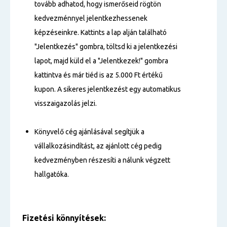
tovább adhatod, hogy ismerőseid rögtön
kedvezménnyel jelentkezhessenek
képzéseinkre. Kattints a lap alján található
"Jelentkezés" gombra, töltsd ki a jelentkezési
lapot, majd küld el a "Jelentkezek!" gombra
kattintva és már tiéd is az 5.000 Ft értékű
kupon. A sikeres jelentkezést egy automatikus
visszaigazolás jelzi.
Könyvelő cég ajánlásával segítjük a
vállalkozásindítást, az ajánlott cég pedig
kedvezményben részesíti a nálunk végzett
hallgatóka.
Fizetési
könnyítések: