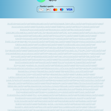
Ácsállványozó tanfolyam
|
Adótanácsadó tanfolyam
|
Alkalmazott fotográfus tanfolyam
|
Ápoló tanfolyamok
|
Asszisztens tanfolyamok
|
Asztalos tanfolyamok
|
Bádogos tanfolyam
|
Bérügyintéző tanfolyam
|
Biztonságszervező tanfolyam
|
Boncmester tanfolyam
|
Burkoló tanfolyamok
|
CAD-CAM informatikus tanfolyam
|
CNC forgácsoló tanfolyam
|
CNC programozó tanfolyam
|
Cukrász képzés
|
Cukrász tanfolyam
|
Dekoratőr tanfolyam
|
Egészségügyi tanfolyamok
|
Eladó tanfolyamok
|
Emelőgép-kezelő tanfolyam
|
Emelőgép-ügyintéző tanfolyam
|
Energetikus tanfolyam
|
Építő- és anyagmozgató gép kezelő tanfolyam
|
Építőipari tanfolyamok
|
Épületgépész technikus tanfolyam
|
Fakitermelő tanfolyam
|
Felnőttképző tanfolyamok
|
Fertőtlenítő sterilező tanfolyam
|
Festő, mázoló és tapétázó tanfolyam
|
Fodrász oktatás
|
Földmunka- gép kezelő tanfolyam
|
Forgácsoló tanfolyamok
|
Gazda tanfolyam
|
Gép kezelő tanfolyam
|
Gyermek- és ifjúsági felügyelő tanfolyam
|
Gyermekotthoni asszisztens tanfolyam
|
Gyógymasszőr tanfolyam
|
Gyógyszerkészítmény gyártó tanfolyam
|
Hegesztő tanfolyam
|
Ingatlanközvetítő tanfolyam
|
Ipari alpinista tanfolyam
|
Kályhás tanfolyam
|
Kazánkezelő tanfolyam
|
Kedvezményes tanfolyamok
|
Kereskedő tanfolyamok
|
Kertépítő tanfolyam
|
Kertfenntartó tanfolyam
|
Kezelő tanfolyamok
|
Kis teljesítményű kazánfűtő tanfolyam
|
Kisgyermek gondozó -és nevelő tanfolyam
|
Kőműves tanfolyamok
|
Könyvelő tanfolyamok
|
Környezetvédelmi technikus tanfolyam
|
Közbeszerzési referens tanfolyam
|
Közgazdasági tanfolyamok
|
Kozmetikus képzés
|
Kozmetikus tanfolyamok
|
Központifűtés szerelő tanfolyam
|
Közterület felügyelő tanfolyam
|
Kutyakozmetikus tanfolyamok
|
Lakatos tanfolyamok
|
Lakberendező tanfolyamok
|
Létesítményi energetikus tanfolyam
|
Logisztikai ügyintéző tanfolyam
|
Lovas képzések
|
Lovastúra vezető tanfolyam
|
Magánnyomozó tanfolyam
|
Magasépítő technikus tanfolyam
|
Masszőr tanfolyam
|
Méhész tanfolyamok
|
Mezőgazdasági tanfolyamok
|
Motorfűrész-kezelő tanfolyam
|
Műkörmös tanfolyam
|
Munkavédelmi technikus képzés
|
Műszaki tanfolyamok
|
Műtőssegéd tanfolyam
|
Nyelvi képzések
|
OKJ-s tanfolyamok
|
Országos szakemberkereső
|
Óvodai dajka tanfolyam
|
Parkgondozó tanfolyam
|
Pénzügyi-számviteli ügyintéző tanfolyam
|
Pincér tanfolyam
|
Pirotechnikus tanfolyamok
|
PLC programozó tanfolyam
|
Raktáros tanfolyam
|
Rehabilitációs tanfolyamok
|
Rendezvényszervező tanfolyamok
|
Robbanásbiztos berendezés kezelője tanfolyam
|
Sírkő készítő tanfolyam
|
Sportedző tanfolyam
|
Sportoktató tanfolyam
|
Szakács tanfolyam
|
Szakképző tanfolyamok
|
Szállodai portás -recepciós tanfolyam
|
Szárazépítő tanfolyam
|
Személyi edző tanfolyam
|
Szerelő tanfolyamok
|
Szerszámkészítő tanfolyamok
|
Táborok
|
Targoncavezető tanfolyam
|
Társasházkezelő tanfolyam
|
TB ügyintéző tanfolyam
|
Technikus tanfolyam
|