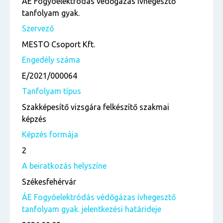
ÁE Fogyóelektródás védőgázas ívhegesztő
tanfolyam gyak.
Szervező
MESTO Csoport Kft.
Engedély száma
E/2021/000064
Tanfolyam típus
Szakképesítő vizsgára felkészítő szakmai
képzés
Képzés formája
2
A beiratkozás helyszíne
Székesfehérvár
ÁE Fogyóelektródás védőgázas ívhegesztő
tanfolyam gyak. jelentkezési határideje