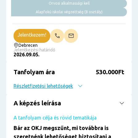
Orvosi alkalmassági kell
Alapfokú iskolai végzettség (8 osztály)
Jelentkezem!
Debrecen
Jelentkezési határidő
2026.09.05.
Tanfolyam ára
530.000Ft
Részletfizetési lehetőségek
A képzés leírása
A tanfolyam célja és rövid tematikája
Bár az OKJ megszűnt, mi továbbra is
szeretnénk lehetőséget biztosítani a