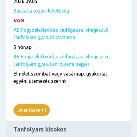
2026.09.05.
Becsatlakozási lehetőség
VAN
ÁE Fogyóelektródás védőgázas ívhegesztő
tanfolyam gyak. időtartama
5 hónap
ÁE Fogyóelektródás védőgázas ívhegesztő
tanfolyam gyak. tanfolyami napjai
Elmélet szombat vagy vasárnap, gyakorlat
egyéni ütemezés szerint
Jelentkezem!
Tanfolyam kisokos