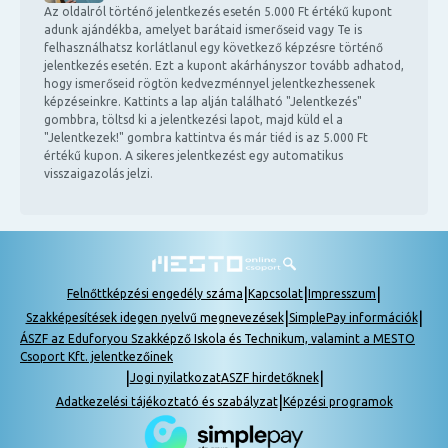
Az oldalról történő jelentkezés esetén 5.000 Ft értékű kupont
adunk ajándékba, amelyet barátaid ismerőseid vagy Te is
felhasználhatsz korlátlanul egy következő képzésre történő
jelentkezés esetén. Ezt a kupont akárhányszor tovább adhatod,
hogy ismerőseid rögtön kedvezménnyel jelentkezhessenek
képzéseinkre. Kattints a lap alján található "Jelentkezés"
gombbra, töltsd ki a jelentkezési lapot, majd küld el a
"Jelentkezek!" gombra kattintva és már tiéd is az 5.000 Ft
értékű kupon. A sikeres jelentkezést egy automatikus
visszaigazolás jelzi.
|
|
|
Felnőttképzési engedély száma
Kapcsolat
Impresszum
|
|
Szakképesítések idegen nyelvű megnevezések
SimplePay információk
ÁSZF az Eduforyou Szakképző Iskola és Technikum, valamint a MESTO
Csoport Kft. jelentkezőinek
|
|
Jogi nyilatkozat
ASZF hirdetőknek
|
Adatkezelési tájékoztató és szabályzat
Képzési programok