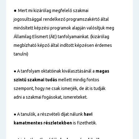
●
Mert mi kizárólag megfelelő szakmai
jogosultsággal rendelkező programszakértő által
minősített képzési programok alapján valósítjuk meg
Államilag Elismert (ÁE) tanfolyamainkat. (kizárólag
megbízható képző által indított képzésen érdemes
tanulni)
● A tanfolyam oktatóinak kiválasztásánál a
magas
szintű
szakmai tudás
mellett mindig fontos
szempont, hogy ne csak ismerjék, de át is tudják
adni a szakmai fogásokat, ismereteket.
● A tanulók, a részvételi díjat nálunk
havi
kamatmentes részletekben
is fizethetik.