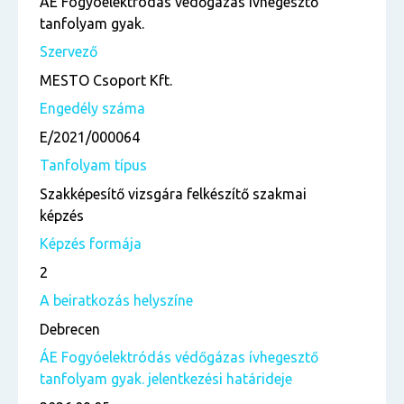
ÁE Fogyóelektródás védőgázas ívhegesztő
tanfolyam gyak.
Szervező
MESTO Csoport Kft.
Engedély száma
E/2021/000064
Tanfolyam típus
Szakképesítő vizsgára felkészítő szakmai
képzés
Képzés formája
2
A beiratkozás helyszíne
Debrecen
ÁE Fogyóelektródás védőgázas ívhegesztő
tanfolyam gyak. jelentkezési határideje