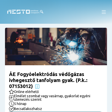
ÁE Fogyóelektródás védőgázas
ívhegesztő tanfolyam gyak. (P.k.:
07153012)
Online elérhető
Elmélet szombat vagy vasárnap, gyakorlat egyéni
ütemezés szerint
5 hónap
Becsatlakozhatsz