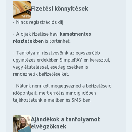
Fizetési könnyítések
· Nincs regisztrációs díj.
· A díjak fizetése havi
kamatmentes
részletekben
is történhet.
· Tanfolyami résztvevőink az egyszerűbb
ügyintézés érdekében SimplePAY-en keresztül,
vagy átutalással, esetleg csekken is
rendezhetik befizetéseiket.
· Nálunk nem kell megjegyezned a befizetéseid
időpontjait, mert erről is mindig időben
tájékoztatunk e-mailben és SMS-ben.
Ajándékok a tanfolyamot
elvégzőknek