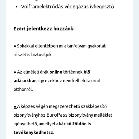
Volframelektródás védőgázas ívhegesztő
jelentkezz hozzánk:
Ezért
●
Sokakkal ellentétben mi a tanfolyam gyakorlati
részét is biztosítjuk.
●
Az elméleti órák
online
történnek
élő
adásokban
, így ezekhez nem kell elutaznod
otthonról.
●
A képzés végén megszerezhető szakképesítő
EuroPass
bizonyítványhoz
bizonyítvány melléklet
igényelhető, amellyel
akár külföldön is
tevékenykedhetsz
.