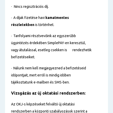
·
Nincs regisztrációs díj.
· A díjak fizetése havi
kamatmentes
részletekben
is történhet.
· Tanfolyami résztvevőink az egyszerűbb
ügyintézés érdekében SimplePAY-en keresztül,
vagy átutalással, esetleg csekken is rendezhetik
befizetéseiket.
· Nálunk nem kell megjegyezned a befizetéseid
időpontjait, mert erről is mindig időben
tájékoztatunk e-mailben és SMS-ben.
Vizsgázás az új oktatási rendszerben:
Az OKJ-s képzéseket felváltó új oktatási
rendszerben a központi szabályozások szerint a