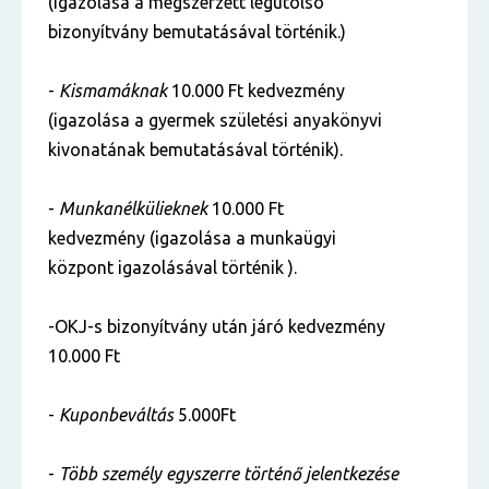
(igazolása a megszerzett legutolsó
bizonyítvány bemutatásával történik.)
-
Kismamáknak
10.000 Ft kedvezmény
(igazolása a gyermek születési anyakönyvi
kivonatának bemutatásával történik).
-
Munkanélkülieknek
10.000 Ft
kedvezmény (igazolása a munkaügyi
központ igazolásával történik ).
-OKJ-s bizonyítvány után járó kedvezmény
10.000 Ft
-
Kuponbeváltás
5.000Ft
-
Több személy egyszerre történő jelentkezése