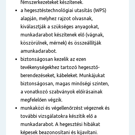
fémszerkezeteket készítenek.
a hegesztéstechnológiai utasítás (WPS)
alapján, melyhez rajzot olvasnak,
kiválasztják a szükséges anyagokat,
munkadarabot készítenek elő (vágnak,
köszörülnek, mérnek) és összeállítják
amunkadarabot.
biztonságosan kezelik az ezen
tevékenységekhez tartozó hegesztő-
berendezéseket, kábeleket. Munkájukat
biztonságosan, magas minőségi szinten,
a vonatkozó szabványok előírásainak
megfelelően végzik.
munkaközi és végellenőrzést végeznek és
további vizsgálatokra készítik elő a
munkadarabot. A hegesztési hibákat
képesek beazonosítani és kijavítani.