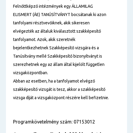
Felnőttképző intézmények egy ÁLLAMILAG
ELISMERT (ÁE) TANÚSÍTVÁNYT bocsátanak ki azon
tanfolyami résztvevőiknek, akik sikeresen
elvégezték az általuk kiválasztott szakképesítő
tanfolyamot. Azok, akik szeretnék
bejelentkezhetnek Szakképesítő vizsgára és a
Tanúsítvány mellé Szakképesítő bizonyítványt is
szerezhetnek egy az állam által kijelölt független
vizsgaközpontban.
Abban az esetben, ha a tanfolyamot elvégző
szakképesítő vizsgát is tesz, akkor a szakképesítő
vizsga díját a vizsgaközpont részére kell befizetnie.
Programkövetelmény szám: 07153012