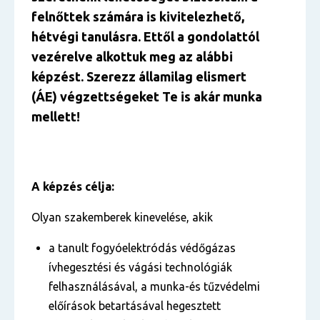
felnőttek számára is kivitelezhető,
hétvégi tanulásra. Ettől a gondolattól
vezérelve alkottuk meg az alábbi
képzést. Szerezz államilag elismert
(ÁE) végzettségeket Te is akár munka
mellett!
A képzés célja:
Olyan szakemberek kinevelése, akik
a tanult fogyóelektródás védőgázas
ívhegesztési és vágási technológiák
felhasználásával, a munka-és tűzvédelmi
előírások betartásával hegesztett