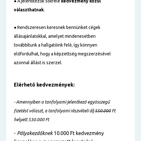
● A jelentkezők sokféle
kedvezmény közül
választhatnak
.
● Rendszeresen keresnek bennünket cégek
állásajánlatokkal, amelyet mindenesetben
továbbítunk a hallgatóink felé, így könnyen
előfordulhat, hogy a képzettség megszerzésével
azonnal állást is szerzel.
Elérhető kedvezmények:
- Amennyiben a tanfolyami jelentkező egyösszegű
fizetést választ, a tanfolyami részvételi díj
550
.000
Ft
helyett 530.000 Ft
-
Pályakezdőknek
10.000 Ft kedvezmény