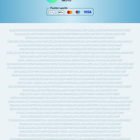
Ácsállványozó tanfolyam
|
Adótanácsadó tanfolyam
|
Alkalmazott fotográfus tanfolyam
|
Ápoló tanfolyamok
|
Asszisztens tanfolyamok
|
Asztalos tanfolyamok
|
Bádogos tanfolyam
|
Bérügyintéző tanfolyam
|
Biztonságszervező tanfolyam
|
Boncmester tanfolyam
|
Burkoló tanfolyamok
|
CAD-CAM informatikus tanfolyam
|
CNC forgácsoló tanfolyam
|
CNC programozó tanfolyam
|
Cukrász képzés
|
Cukrász tanfolyam
|
Dekoratőr tanfolyam
|
Egészségügyi tanfolyamok
|
Eladó tanfolyamok
|
Emelőgép-kezelő tanfolyam
|
Emelőgép-ügyintéző tanfolyam
|
Energetikus tanfolyam
|
Építő- és anyagmozgató gép kezelő tanfolyam
|
Építőipari tanfolyamok
|
Épületgépész technikus tanfolyam
|
Fakitermelő tanfolyam
|
Felnőttképző tanfolyamok
|
Fertőtlenítő sterilező tanfolyam
|
Festő, mázoló és tapétázó tanfolyam
|
Fodrász oktatás
|
Földmunka- gép kezelő tanfolyam
|
Forgácsoló tanfolyamok
|
Gazda tanfolyam
|
Gép kezelő tanfolyam
|
Gyermek- és ifjúsági felügyelő tanfolyam
|
Gyermekotthoni asszisztens tanfolyam
|
Gyógymasszőr tanfolyam
|
Gyógyszerkészítmény gyártó tanfolyam
|
Hegesztő tanfolyam
|
Ingatlanközvetítő tanfolyam
|
Ipari alpinista tanfolyam
|
Kályhás tanfolyam
|
Kazánkezelő tanfolyam
|
Kedvezményes tanfolyamok
|
Kereskedő tanfolyamok
|
Kertépítő tanfolyam
|
Kertfenntartó tanfolyam
|
Kezelő tanfolyamok
|
Kis teljesítményű kazánfűtő tanfolyam
|
Kisgyermek gondozó -és nevelő tanfolyam
|
Kőműves tanfolyamok
|
Könyvelő tanfolyamok
|
Környezetvédelmi technikus tanfolyam
|
Közbeszerzési referens tanfolyam
|
Közgazdasági tanfolyamok
|
Kozmetikus képzés
|
Kozmetikus tanfolyamok
|
Központifűtés szerelő tanfolyam
|
Közterület felügyelő tanfolyam
|
Kutyakozmetikus tanfolyamok
|
Lakatos tanfolyamok
|
Lakberendező tanfolyamok
|
Létesítményi energetikus tanfolyam
|
Logisztikai ügyintéző tanfolyam
|
Lovas képzések
|
Lovastúra vezető tanfolyam
|
Magánnyomozó tanfolyam
|
Magasépítő technikus tanfolyam
|
Masszőr tanfolyam
|
Méhész tanfolyamok
|
Mezőgazdasági tanfolyamok
|
Motorfűrész-kezelő tanfolyam
|
Műkörmös tanfolyam
|
Munkavédelmi technikus képzés
|
Műszaki tanfolyamok
|
Műtőssegéd tanfolyam
|
Nyelvi képzések
|
OKJ-s tanfolyamok
|
Országos szakemberkereső
|
Óvodai dajka tanfolyam
|
Parkgondozó tanfolyam
|
Pénzügyi-számviteli ügyintéző tanfolyam
|
Pincér tanfolyam
|
Pirotechnikus tanfolyamok
|
PLC programozó tanfolyam
|
Raktáros tanfolyam
|
Rehabilitációs tanfolyamok
|
Rendezvényszervező tanfolyamok
|
Robbanásbiztos berendezés kezelője tanfolyam
|
Sírkő készítő tanfolyam
|
Sportedző tanfolyam
|
Sportoktató tanfolyam
|
Szakács tanfolyam
|
Szakképző tanfolyamok
|
Szállodai portás -recepciós tanfolyam
|
Szárazépítő tanfolyam
|
Személyi edző tanfolyam
|
Szerelő tanfolyamok
|
Szerszámkészítő tanfolyamok
|
Táborok
|
Targoncavezető tanfolyam
|
Társasházkezelő tanfolyam
|
TB ügyintéző tanfolyam
|
Technikus tanfolyam
|