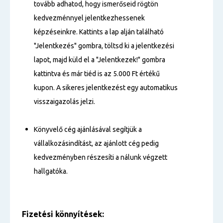
tovább adhatod, hogy ismerőseid rögtön
kedvezménnyel jelentkezhessenek
képzéseinkre. Kattints a lap alján található
"Jelentkezés" gombra, töltsd ki a jelentkezési
lapot, majd küld el a "Jelentkezek!" gombra
kattintva és már tiéd is az 5.000 Ft értékű
kupon. A sikeres jelentkezést egy automatikus
visszaigazolás jelzi.
Könyvelő cég ajánlásával segítjük a
vállalkozásindítást, az ajánlott cég pedig
kedvezményben részesíti a nálunk végzett
hallgatóka.
Fizetési
könnyítések: