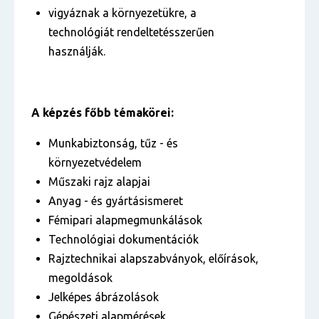
vigyáznak a környezetükre, a
technológiát rendeltetésszerűen
használják.
A képzés főbb témakörei:
Munkabiztonság, tűz - és
környezetvédelem
Műszaki rajz alapjai
Anyag - és gyártásismeret
Fémipari alapmegmunkálások
Technológiai dokumentációk
Rajztechnikai alapszabványok, előírások,
megoldások
Jelképes ábrázolások
Gépészeti alapmérések