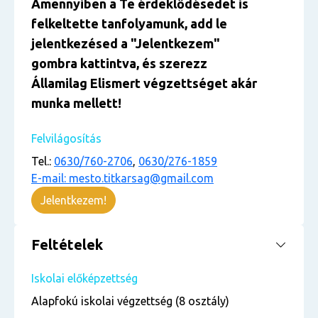
Amennyiben a Te érdeklődésedet is
felkeltette tanfolyamunk, add le
jelentkezésed a "Jelentkezem"
gombra kattintva, és szerezz
Államilag Elismert végzettséget akár
munka mellett!
Felvilágosítás
Tel.:
0630/760-2706
,
0630/276-1859
E-mail: mesto.titkarsag@gmail.com
Jelentkezem!
Feltételek
Iskolai előképzettség
Alapfokú iskolai végzettség (8 osztály)