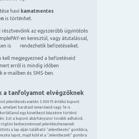
etése havi
kamatmentes
en
is történhet.
 résztvevőink az egyszerűbb ügyintézés
mplePAY-en keresztül, vagy átutalással,
ken is rendezhetik befizetéseiket.
 kell megjegyezned a befizetéseid
mert erről is mindig időben
k e-mailben és SMS-ben.
k a tanfolyamot elvégzőknek
énő jelentkezés esetén 5.000 Ft értékű kupont
, amelyet barátaid ismerőseid vagy Te is
 korlátlanul egy következő képzésre történő
tén. Ezt a kupont akárhányszor tovább adhatod,
 rögtön kedvezménnyel jelentkezhessenek
ttints a lap alján található "Jelentkezés" gombbra,
ntkezési lapot, majd küld el a "Jelentkezek!" gombra