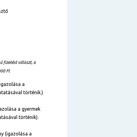
sztő
fizetést választ, a
000 Ft
igazolása a
tatásával történik.)
azolása a gyermek
tásával történik).
y (igazolása a