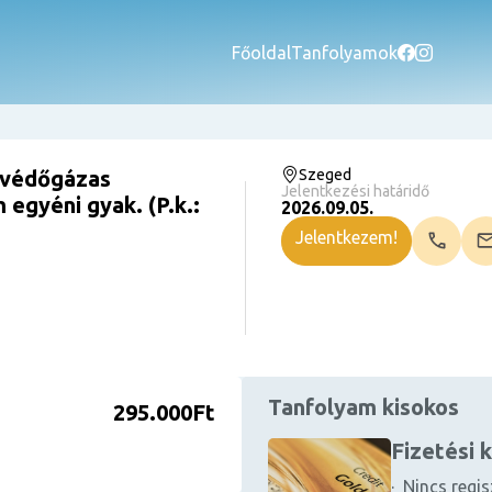
Főoldal
Tanfolyamok
 védőgázas
Szeged
Jelentkezési határidő
 egyéni gyak. (P.k.:
2026.09.05.
Jelentkezem!
Tanfolyam kisokos
295.000Ft
Fizetési 
· Nincs regis