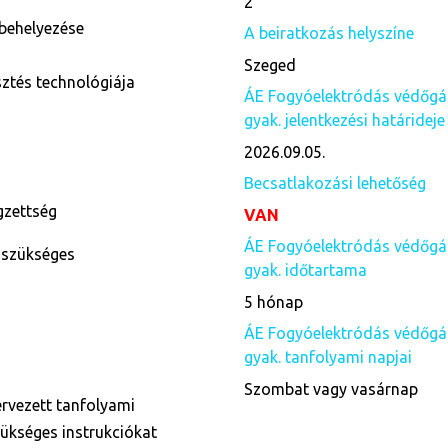
2
behelyezése
A beiratkozás helyszíne
Szeged
ztés technológiája
ÁE Fogyóelektródás védőgáz
gyak. jelentkezési határideje
2026.09.05.
Becsatlakozási lehetőség
égzettség
VAN
ÁE Fogyóelektródás védőgáz
 szükséges
gyak. időtartama
5 hónap
ÁE Fogyóelektródás védőgáz
gyak. tanfolyami napjai
Szombat vagy vasárnap
ervezett tanfolyami
zükséges instrukciókat