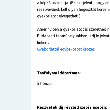
a képző biztosítja. (Ez azt jelenti, hogy e
résztvevőnek kell olyan hegesztőt keresnie
gyakorlatot elvégezheti.)
Amennyiben a gyakorlatot is szeretnéd n
Budapesti tanműhelyünkben, adj le jelent
linken.:
Gyakorlattal egybekötött képzés
Tanfolyam időtartama:
5 hónap
Részvételi díj részletfizetés esetén: