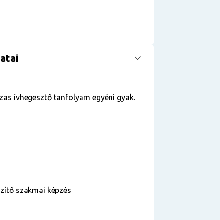
atai
as ívhegesztő tanfolyam egyéni gyak.
szítő szakmai képzés