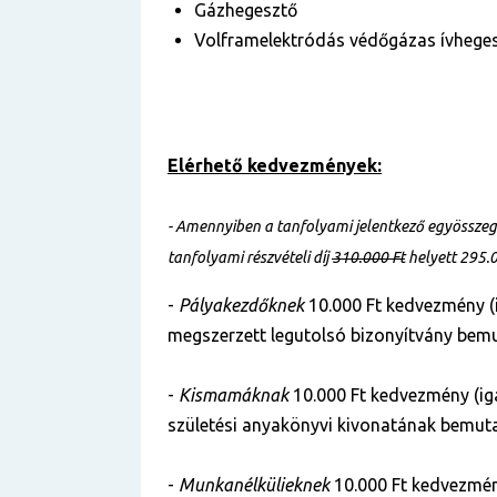
Gázhegesztő
Volframelektródás védőgázas ívhege
Elérhető kedvezmények:
- Amennyiben a tanfolyami jelentkező egyösszegű 
tanfolyami részvételi díj
310.000 Ft
helyett 295.
-
Pályakezdőknek
10.000 Ft kedvezmény (
megszerzett legutolsó bizonyítvány bemu
-
Kismamáknak
10.000 Ft kedvezmény (ig
születési anyakönyvi kivonatának bemuta
-
Munkanélkülieknek
10.000 Ft kedvezmén