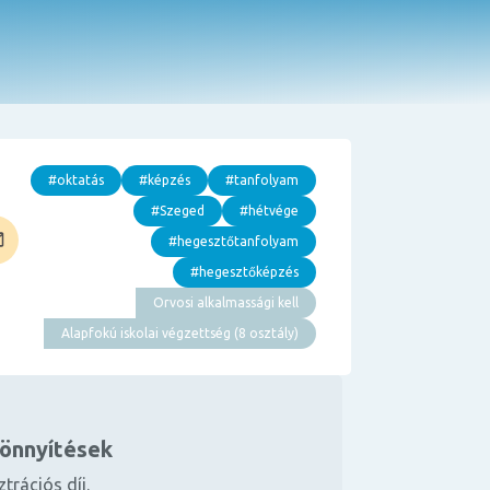
#oktatás
#képzés
#tanfolyam
#Szeged
#hétvége
#hegesztőtanfolyam
#hegesztőképzés
Orvosi alkalmassági kell
Alapfokú iskolai végzettség (8 osztály)
könnyítések
ztrációs díj.