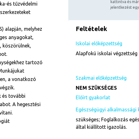
kattintva és már
ka-és tűzvédelmi
jelentkezést egy
mszerkezeteket
Feltételek
S) alapján, melyhez
éges anyagokat,
Iskolai előképzettség
, köszörülnek,
Alapfokú iskolai végzettség 
bot.
enységekhez tartozó
 Munkájukat
Szakmai előképzettség
en, a vonatkozó
végzik.
NEM SZÜKSÉGES
 és további
Előírt gyakorlat
abot. A hegesztési
Egészségügyi alkalmassági 
ítani.
szükséges; Foglalkozás egés
ógiát
által kiállított igazolás.