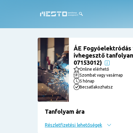
ÁE Fogyóelektródás
ívhegesztő tanfolyam
07153012)
Online elérhető
Szombat vagy vasárnap
5 hónap
Becsatlakozhatsz
Tanfolyam ára
Részletfizetési lehetőségek