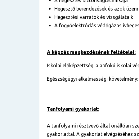
A hegesztés biztonságtechnikája
Hegesztő berendezések és azok üzem
Hegesztési varratok és vizsgálataik
A fogyóelektródás védőgázas ívheges
A képzés megkezdésének feltételei:
Iskolai előképzettség: alapfokú iskolai v
Egészségügyi alkalmassági követelmény:
Tanfolyami gyakorlat:
A tanfolyami résztvevő által önállóan sz
gyakorlattal. A gyakorlat elvégzéséhez s