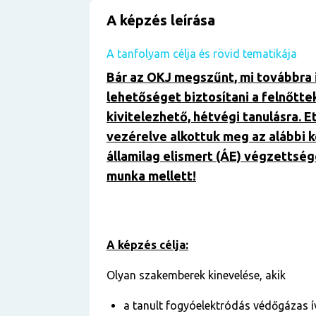
A képzés leírása
A tanfolyam célja és rövid tematikája
Bár az OKJ megszűnt, mi továbbra 
lehetőséget biztosítani a felnőtte
kivitelezhető, hétvégi tanulásra. E
vezérelve alkottuk meg az alábbi 
államilag elismert (ÁE) végzettség
munka mellett!
A képzés célja:
Olyan szakemberek kinevelése, akik
a tanult fogyóelektródás védőgázas í