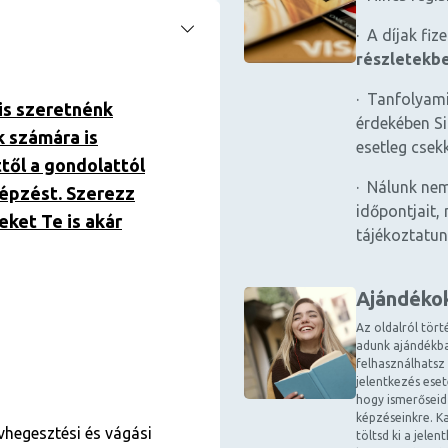
· A díjak fiz
részletekb
· Tanfolyami
is szeretnénk
érdekében Si
k számára is
esetleg csek
ttől a gondolattól
· Nálunk nem
képzést. Szerezz
időpontjait, 
eket Te is akár
tájékoztatun
Ajándéko
Az oldalról tört
adunk ajándékba
felhasználhatsz
jelentkezés ese
hogy ismerőseid
képzéseinkre. Ka
vhegesztési és vágási
töltsd ki a jele