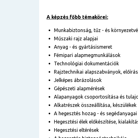
A képzés főbb témakörei:
Munkabiztonság, tűz - és környezetv
Műszaki rajz alapjai
Anyag - és gyártásismeret
Fémipari alapmegmunkálások
Technológiai dokumentációk
Rajztechnikai alapszabványok, előír
Jelképes ábrázolások
Gépészeti alapmérések
Alapanyagok csoportosítása és tulaj
Alkatrészek összeállítása, készülékek
A hegesztés hozag - és segédanyagai
Hegesztési élek előkészítése, kialakítá
Hegesztési eltérések