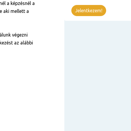
nnél a képzésnél a
Jelentkezem!
 aki mellett a
álunk végezni
kezést az alábbi