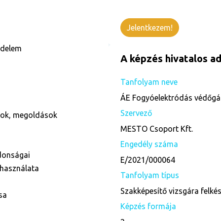
Jelentkezem!
édelem
A képzés hivatalos ad
Tanfolyam neve
ÁE Fogyóelektródás védőgáz
Szervező
ások, megoldások
MESTO Csoport Kft.
Engedély száma
donságai
E/2021/000064
 használata
Tanfolyam típus
Szakképesítő vizsgára felké
sa
Képzés formája