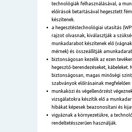
technológiák felhasználásával, a mun
előírások betartásával hegesztett fé
készítenek.
a hegesztéstechnológiai utasítás (WP
rajzot olvasnak, kiválasztják a szüks
munkadarabot készítenek elő (vágnak
mérnek) és összeállítják amunkadara
biztonságosan kezelik az ezen tevék
hegesztő-berendezéseket, kábeleket.
biztonságosan, magas minőségi szint
szabványok előírásainak megfelelően 
munkaközi és végellenőrzést végeznek
vizsgálatokra készítik elő a munkadar
hibákat képesek beazonosítani és kijav
vigyáznak a környezetükre, a technol
rendeltetésszerűen használják.