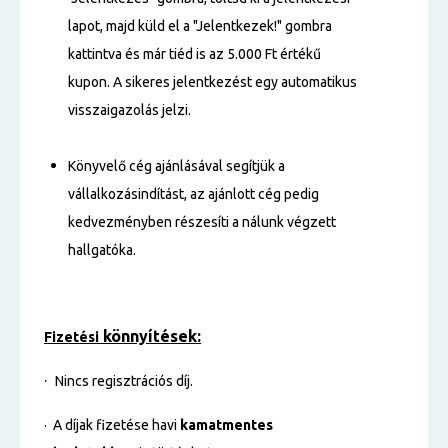
lapot, majd küld el a "Jelentkezek!" gombra
kattintva és már tiéd is az 5.000 Ft értékű
kupon. A sikeres jelentkezést egy automatikus
visszaigazolás jelzi.
Könyvelő cég ajánlásával segítjük a
vállalkozásindítást, az ajánlott cég pedig
kedvezményben részesíti a nálunk végzett
hallgatóka.
könnyítések:
Fizetési
·
Nincs regisztrációs díj.
· A díjak fizetése havi
kamatmentes