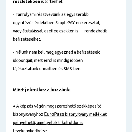
részletekben
is történhet.
· Tanfolyami résztvevőink az egyszerűbb
ügyintézés érdekében SimplePAY-en keresztül,
vagy átutalással, esetleg csekken is rendezhetik
befizetéseiket.
· Nálunk nem kell megjegyezned a befizetéseid
időpontjait, mert erről is mindig időben
tájékoztatunk e-mailben és SMS-ben.
jelentkezz hozzánk:
Miért
●
A képzés végén megszerezhető szakképesítő
EuroPass
bizonyítványhoz
bizonyítvány melléklet
igényelhető, amellyel akár külföldön is
tevékenykedhetsz.