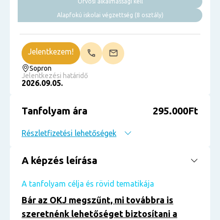
Orvosi alkalmassági kell
Alapfokú iskolai végzettség (8 osztály)
Jelentkezem!
Sopron
Jelentkezési határidő
2026.09.05.
Tanfolyam ára
295.000Ft
Részletfizetési lehetőségek
A képzés leírása
A tanfolyam célja és rövid tematikája
Bár az OKJ megszűnt, mi továbbra is
szeretnénk lehetőséget biztosítani a