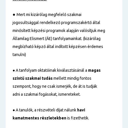
●
Mert mi kizárólag megfelelő szakmai
jogosultsággal rendelkező programszakértő által
minősített képzési programok alapján valósítjuk meg
Államilag Elismert (ÁE) tanfolyamainkat. (kizárólag
megbízható képző által indított képzésen érdemes
tanulni)
● A tanfolyam oktatóinak kiválasztásánál a
magas
szintű
szakmai tudás
mellett mindig fontos
szempont, hogy ne csak ismerjék, de át is tudják
adni a szakmai fogásokat, ismereteket.
● A tanulók, a részvételi díjat nálunk
havi
kamatmentes részletekben
is fizethetik.