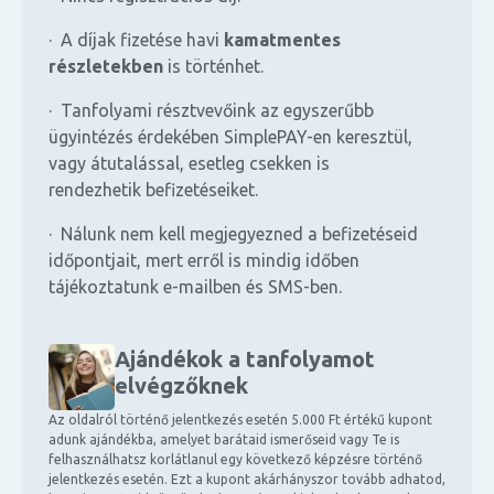
· A díjak fizetése havi
kamatmentes
részletekben
is történhet.
· Tanfolyami résztvevőink az egyszerűbb
ügyintézés érdekében SimplePAY-en keresztül,
vagy átutalással, esetleg csekken is
rendezhetik befizetéseiket.
· Nálunk nem kell megjegyezned a befizetéseid
időpontjait, mert erről is mindig időben
tájékoztatunk e-mailben és SMS-ben.
Ajándékok a tanfolyamot
elvégzőknek
Az oldalról történő jelentkezés esetén 5.000 Ft értékű kupont
adunk ajándékba, amelyet barátaid ismerőseid vagy Te is
felhasználhatsz korlátlanul egy következő képzésre történő
jelentkezés esetén. Ezt a kupont akárhányszor tovább adhatod,