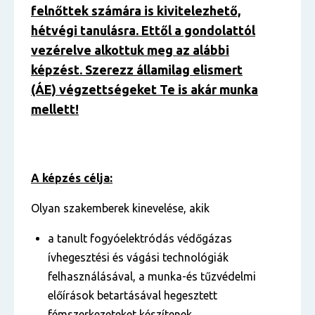
felnőttek számára is kivitelezhető,
hétvégi tanulásra. Ettől a gondolattól
vezérelve alkottuk meg az alábbi
képzést. Szerezz államilag elismert
(ÁE) végzettségeket Te is akár munka
mellett!
A képzés célja:
Olyan szakemberek kinevelése, akik
a tanult fogyóelektródás védőgázas
ívhegesztési és vágási technológiák
felhasználásával, a munka-és tűzvédelmi
előírások betartásával hegesztett
fémszerkezeteket készítenek.