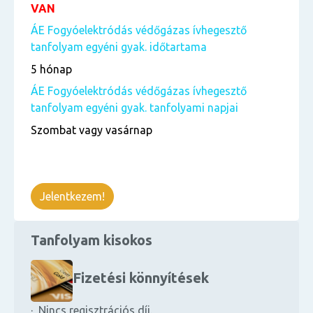
VAN
ÁE Fogyóelektródás védőgázas ívhegesztő
tanfolyam egyéni gyak. időtartama
5 hónap
ÁE Fogyóelektródás védőgázas ívhegesztő
tanfolyam egyéni gyak. tanfolyami napjai
Szombat vagy vasárnap
Jelentkezem!
Tanfolyam kisokos
Fizetési könnyítések
· Nincs regisztrációs díj.