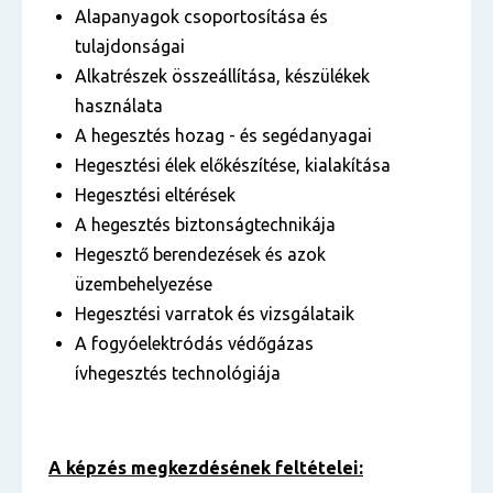
Alapanyagok csoportosítása és
tulajdonságai
Alkatrészek összeállítása, készülékek
használata
A hegesztés hozag - és segédanyagai
Hegesztési élek előkészítése, kialakítása
Hegesztési eltérések
A hegesztés biztonságtechnikája
Hegesztő berendezések és azok
üzembehelyezése
Hegesztési varratok és vizsgálataik
A fogyóelektródás védőgázas
ívhegesztés technológiája
A képzés megkezdésének feltételei: