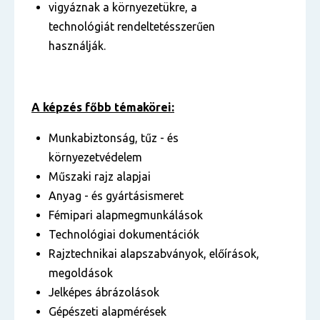
vigyáznak a környezetükre, a
technológiát rendeltetésszerűen
használják.
A képzés főbb témakörei:
Munkabiztonság, tűz - és
környezetvédelem
Műszaki rajz alapjai
Anyag - és gyártásismeret
Fémipari alapmegmunkálások
Technológiai dokumentációk
Rajztechnikai alapszabványok, előírások,
megoldások
Jelképes ábrázolások
Gépészeti alapmérések