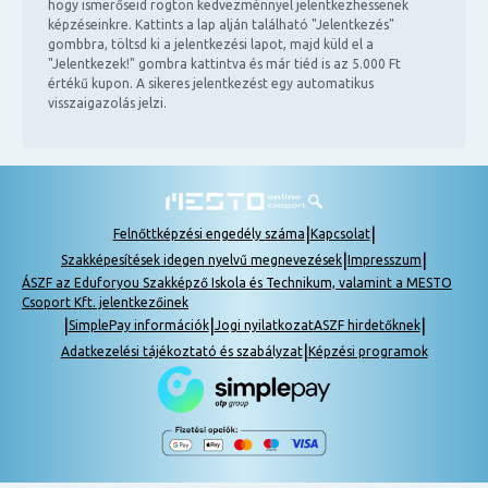
hogy ismerőseid rögtön kedvezménnyel jelentkezhessenek
képzéseinkre. Kattints a lap alján található "Jelentkezés"
gombbra, töltsd ki a jelentkezési lapot, majd küld el a
"Jelentkezek!" gombra kattintva és már tiéd is az 5.000 Ft
értékű kupon. A sikeres jelentkezést egy automatikus
visszaigazolás jelzi.
|
|
Felnőttképzési engedély száma
Kapcsolat
|
|
Szakképesítések idegen nyelvű megnevezések
Impresszum
ÁSZF az Eduforyou Szakképző Iskola és Technikum, valamint a MESTO
Csoport Kft. jelentkezőinek
|
|
|
SimplePay információk
Jogi nyilatkozat
ASZF hirdetőknek
|
Adatkezelési tájékoztató és szabályzat
Képzési programok