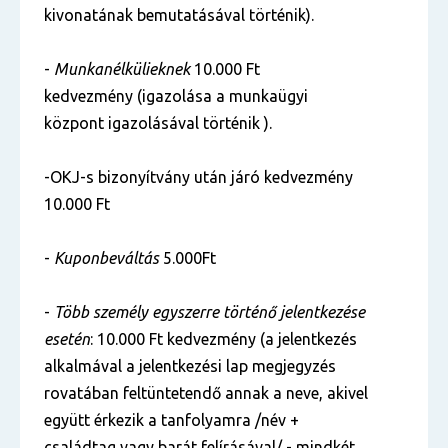
kivonatának bemutatásával történik).
-
Munkanélkülieknek
10.000 Ft
kedvezmény (igazolása a munkaügyi
központ igazolásával történik ).
-OKJ-s bizonyítvány után járó kedvezmény
10.000 Ft
-
Kuponbeváltás
5.000Ft
-
Több személy egyszerre történő jelentkezése
esetén
: 10.000 Ft kedvezmény (a jelentkezés
alkalmával a jelentkezési lap megjegyzés
rovatában feltüntetendő annak a neve, akivel
együtt érkezik a tanfolyamra /név +
családtag vagy barát felírásával/ - mindkét