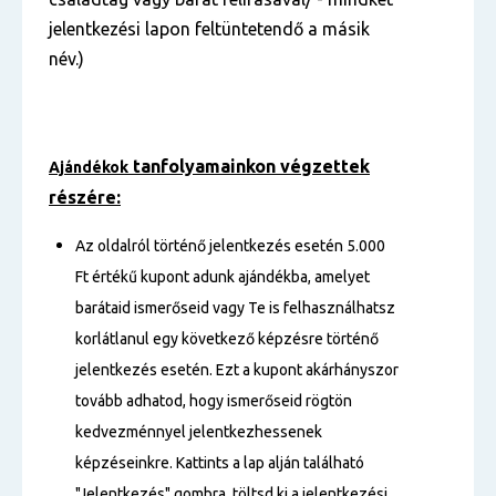
jelentkezési lapon feltüntetendő a másik
név.)
tanfolyamainkon végzettek
Ajándékok
részére:
Az oldalról történő jelentkezés esetén 5.000
Ft értékű kupont adunk ajándékba, amelyet
barátaid ismerőseid vagy Te is felhasználhatsz
korlátlanul egy következő képzésre történő
jelentkezés esetén. Ezt a kupont akárhányszor
tovább adhatod, hogy ismerőseid rögtön
kedvezménnyel jelentkezhessenek
képzéseinkre. Kattints a lap alján található
"Jelentkezés" gombra, töltsd ki a jelentkezési