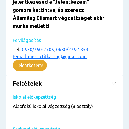
jelentkezésed a "Jelentkezem"
gombra kattintva, és szerezz
Államilag Elismert végzettséget akár
munka mellett!
Felvilágosítás
Tel.:
0630/760-2706
,
0630/276-1859
E-mail: mesto.titkarsag@gmail.com
Jelentkezem!
Feltételek
Iskolai előképzettség
Alapfokú iskolai végzettség (8 osztály)