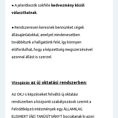
● A jelentkezők sokféle
kedvezmény közül
választhatnak
.
● Rendszeresen keresnek bennünket cégek
állásajánlatokkal, amelyet mindenesetben
továbbítunk a hallgatóink felé, így könnyen
előfordulhat, hogy a képzettség megszerzésével
azonnal állást is szerzel.
az új oktatási rendszerben:
Vizsgázás
Az OKJ-s képzéseket felváltó új oktatási
rendszerben a központi szabályozások szerint a
Felnőttképző intézmények egy ÁLLAMILAG
ELISMERT (ÁE) TANÚSÍTVÁNYT bocsátanak ki azon