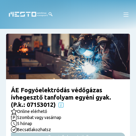
ÁE Fogyóelektródás védőgázas
ívhegesztő tanfolyam egyéni gyak.
(P.k.: 07153012)
Online elérhető
Szombat vagy vasárnap
5 hónap
Becsatlakozhatsz