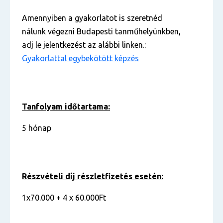
Amennyiben a gyakorlatot is szeretnéd
nálunk végezni Budapesti tanműhelyünkben,
adj le jelentkezést az alábbi linken.:
Gyakorlattal egybekötött képzés
Tanfolyam időtartama:
5 hónap
Részvételi díj részletfizetés esetén:
1x70.000 + 4 x 60.000Ft