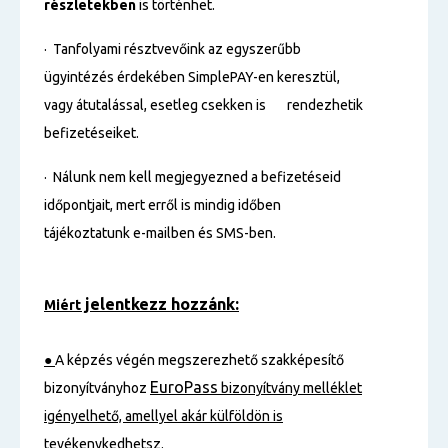
részletekben
is történhet.
· Tanfolyami résztvevőink az egyszerűbb
ügyintézés érdekében SimplePAY-en keresztül,
vagy átutalással, esetleg csekken is rendezhetik
befizetéseiket.
· Nálunk nem kell megjegyezned a befizetéseid
időpontjait, mert erről is mindig időben
tájékoztatunk e-mailben és SMS-ben.
jelentkezz hozzánk:
Miért
●
A képzés végén megszerezhető szakképesítő
EuroPass
bizonyítványhoz
bizonyítvány melléklet
igényelhető, amellyel akár külföldön is
tevékenykedhetsz.