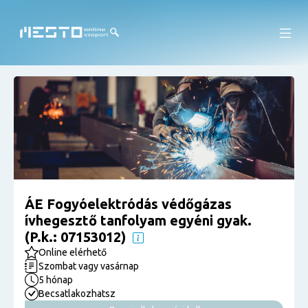
ÁE Fogyóelektródás védőgázas
ívhegesztő tanfolyam egyéni gyak.
(P.k.: 07153012)
Online elérhető
Szombat vagy vasárnap
5 hónap
Becsatlakozhatsz