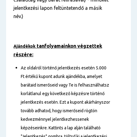
jelentkezési lapon feltüntetendő a másik
név.)
tanfolyamainkon végzettek
Ajándékok
részére:
Az oldalról történő jelentkezés esetén 5.000
Ft értékű kupont adunk ajándékba, amelyet
barátaid ismerőseid vagy Te is felhasználhatsz
korlátlanul egy következő képzésre történő
jelentkezés esetén. Ezt a kupont akárhányszor
tovább adhatod, hogy ismerőseid rögtön
kedvezménnyel jelentkezhessenek
képzéseinkre. Kattints a lap alján található
"Jelentkezés" gombra, töltsd ki a jelentkezési