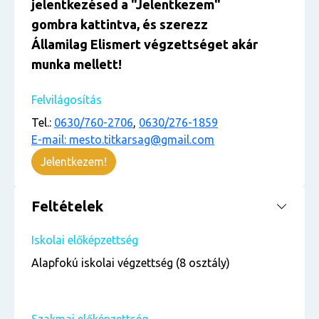
jelentkezésed a "Jelentkezem"
gombra kattintva, és szerezz
Államilag Elismert végzettséget akár
munka mellett!
Felvilágosítás
Tel.:
0630/760-2706
,
0630/276-1859
E-mail: mesto.titkarsag@gmail.com
Jelentkezem!
Feltételek
Iskolai előképzettség
Alapfokú iskolai végzettség (8 osztály)