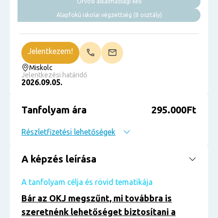
Orvosi alkalmassági kell
Alapfokú iskolai végzettség (8 osztály)
Jelentkezem!
Miskolc
Jelentkezési határidő
2026.09.05.
Tanfolyam ára
295.000Ft
Részletfizetési lehetőségek
A képzés leírása
A tanfolyam célja és rövid tematikája
Bár az OKJ megszűnt, mi továbbra is
szeretnénk lehetőséget biztosítani a