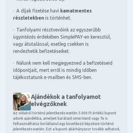
· A díjak fizetése havi
kamatmentes
részletekben
is történhet.
· Tanfolyami résztvevőink az egyszerűbb
ügyintézés érdekében SimplePAY-en keresztül,
vagy átutalással, esetleg csekken is
rendezhetik befizetéseiket.
· Nálunk nem kell megjegyezned a befizetéseid
időpontjait, mert erről is mindig időben
tájékoztatunk e-mailben és SMS-ben.
Ajándékok a tanfolyamot
elvégzőknek
Az oldalról történő jelentkezés esetén 5.000 Ft értékű kupont
adunk ajándékba, amelyet barátaid ismerőseid vagy Te is
felhasználhatsz korlátlanul egy következő képzésre történő
jelentkezés esetén. Ezt a kupont akárhányszor tovább adhatod,