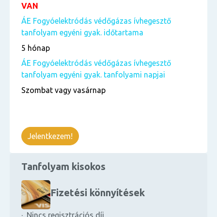
VAN
ÁE Fogyóelektródás védőgázas ívhegesztő
tanfolyam egyéni gyak. időtartama
5 hónap
ÁE Fogyóelektródás védőgázas ívhegesztő
tanfolyam egyéni gyak. tanfolyami napjai
Szombat vagy vasárnap
Jelentkezem!
Tanfolyam kisokos
Fizetési könnyítések
· Nincs regisztrációs díj.