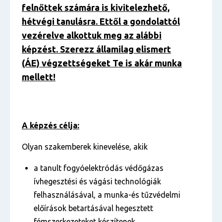
felnőttek számára is kivitelezhető,
hétvégi tanulásra. Ettől a gondolattól
vezérelve alkottuk meg az alábbi
képzést. Szerezz államilag elismert
(ÁE) végzettségeket Te is akár munka
mellett!
A képzés célja:
Olyan szakemberek kinevelése, akik
a tanult fogyóelektródás védőgázas
ívhegesztési és vágási technológiák
felhasználásával, a munka-és tűzvédelmi
előírások betartásával hegesztett
fémszerkezeteket készítenek.