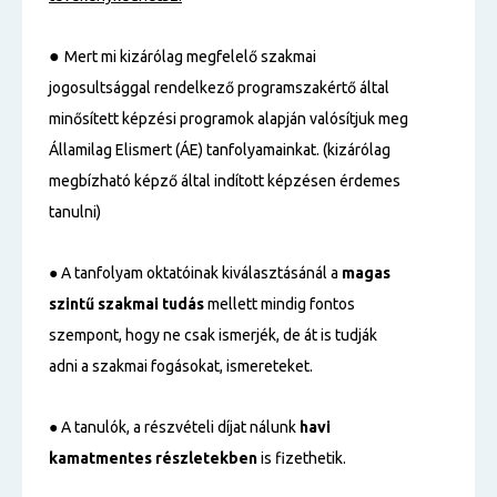
●
Mert mi kizárólag megfelelő szakmai
jogosultsággal rendelkező programszakértő által
minősített képzési programok alapján valósítjuk meg
Államilag Elismert (ÁE) tanfolyamainkat. (kizárólag
megbízható képző által indított képzésen érdemes
tanulni)
● A tanfolyam oktatóinak kiválasztásánál a
magas
szintű
szakmai tudás
mellett mindig fontos
szempont, hogy ne csak ismerjék, de át is tudják
adni a szakmai fogásokat, ismereteket.
● A tanulók, a részvételi díjat nálunk
havi
kamatmentes részletekben
is fizethetik.