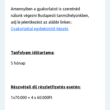
Amennyiben a gyakorlatot is szeretnéd
nálunk végezni Budapesti tanműhelyünkben,
adj le jelentkezést az alábbi linken.:
Gyakorlattal egybekötött képzés
Tanfolyam időtartama:
5 hónap
Részvételi díj részletfizetés esetén:
1x70.000 + 4 x 60.000Ft