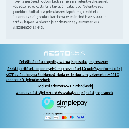
hogy ismerőseid rögtön kedvezménnyel jelentkezhessenek
képzéseinkre. Kattints a lap alján található "Jelentkezés"
gombbra, töltsd ki a jelentkezési lapot, majd küld el a
"Jelentkezek!" gombra kattintva és már tiéd is az 5.000 Ft
értékű kupon. A sikeres jelentkezést egy automatikus
visszaigazolás jelzi.
|
|
|
Felnőttképzési engedély száma
Kapcsolat
Impresszum
|
|
Szakképesítések idegen nyelvű megnevezések
SimplePay információk
ÁSZF az Eduforyou Szakképző Iskola és Technikum, valamint a MESTO
Csoport Kft. jelentkezőinek
|
|
Jogi nyilatkozat
ASZF hirdetőknek
|
Adatkezelési tájékoztató és szabályzat
Képzési programok