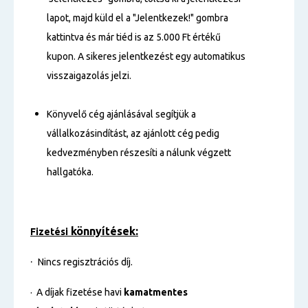
lapot, majd küld el a "Jelentkezek!" gombra
kattintva és már tiéd is az 5.000 Ft értékű
kupon. A sikeres jelentkezést egy automatikus
visszaigazolás jelzi.
Könyvelő cég ajánlásával segítjük a
vállalkozásindítást, az ajánlott cég pedig
kedvezményben részesíti a nálunk végzett
hallgatóka.
könnyítések:
Fizetési
·
Nincs regisztrációs díj.
· A díjak fizetése havi
kamatmentes