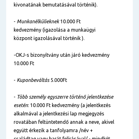
kivonatának bemutatásával történik).
-
Munkanélkülieknek
10.000 Ft
kedvezmény (igazolása a munkaügyi
központ igazolásával történik ).
-OKJ-s bizonyítvány után járó kedvezmény
10.000 Ft
-
Kuponbeváltás
5.000Ft
-
Több személy egyszerre történő jelentkezése
esetén
: 10.000 Ft kedvezmény (a jelentkezés
alkalmával a jelentkezési lap megjegyzés
rovatában feltüntetendő annak a neve, akivel
együtt érkezik a tanfolyamra /név +
családtag vagy barát felírásával/ - mindkét