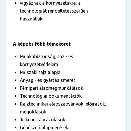
vigyáznak a környezetükre, a
technológiát rendeltetésszerűen
használják.
A képzés főbb témakörei:
Munkabiztonság, tűz - és
környezetvédelem
Műszaki rajz alapjai
Anyag - és gyártásismeret
Fémipari alapmegmunkálások
Technológiai dokumentációk
Rajztechnikai alapszabványok, előírások,
megoldások
Jelképes ábrázolások
Gépészeti alapmérések