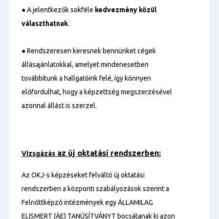
● A jelentkezők sokféle
kedvezmény közül
választhatnak
.
● Rendszeresen keresnek bennünket cégek
állásajánlatokkal, amelyet mindenesetben
továbbítunk a hallgatóink felé, így könnyen
előfordulhat, hogy a képzettség megszerzésével
azonnal állást is szerzel.
az új oktatási rendszerben:
Vizsgázás
Az OKJ-s képzéseket felváltó új oktatási
rendszerben a központi szabályozások szerint a
Felnőttképző intézmények egy ÁLLAMILAG
ELISMERT (ÁE) TANÚSÍTVÁNYT bocsátanak ki azon