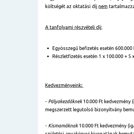
költségét az oktatási díj
nem
tartalmazza
A tanfolyami részvételi díj:
Egyösszegű befizetés esetén 600.000 
Részletfizetés esetén 1 x 100.000 + 5 
Kedvezményeink
:
-
Pályakezdőknek
10.000 Ft kedvezmény (
megszerzett legutolsó bizonyítvány bemu
-
Kismamáknak
10.000 Ft kedvezmény (ig
születési anyakönyvi kivonatának bemuta