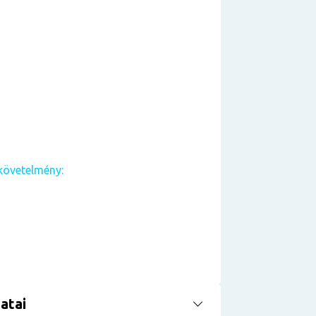
követelmény:
atai