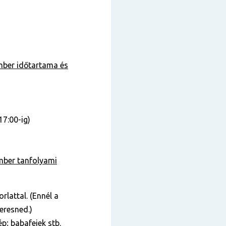
ember
időtartama és
17:00-ig)
mber tanfolyami
rlattal. (Ennél a
keresned.)
ép; babafejek stb.