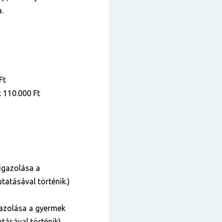
.
Ft
x 110.000 Ft
igazolása a
tatásával történik.)
azolása a gyermek
tásával történik).