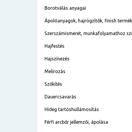
Borotválás anyagai
Ápolóanyagok, hajrögzítők, finish te
Szerszámismeret, munkafolyamathoz sz
Hajfestés
Hajszínezés
Melírozás
Szőkítés
Dauercsavarás
Hideg tartóshullámosítás
Férfi arcbőr jellemzői, ápolása