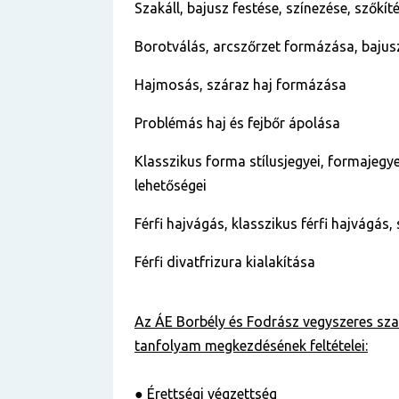
Szakáll, bajusz festése, színezése, szőkít
Borotválás, arcszőrzet formázása, bajus
Hajmosás, száraz haj formázása
Problémás haj és fejbőr ápolása
Klasszikus forma stílusjegyei, formajegyei
lehetőségei
Férfi hajvágás, klasszikus férfi hajvágás, 
Férfi divatfrizura kialakítása
Az ÁE Borbély és Fodrász vegyszeres sz
tanfolyam
megkezdésének feltételei:
● Érettségi végzettség