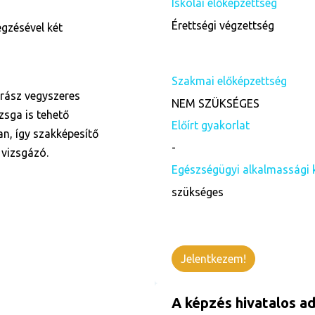
Iskolai előképzettség
Érettségi végzettség
gzésével két
Szakmai előképzettség
rász vegyszeres
NEM SZÜKSÉGES
sga is tehető
Előírt gyakorlat
n, így szakképesítő
-
 vizsgázó.
Egészségügyi alkalmassági 
szükséges
Jelentkezem!
A képzés hivatalos ad