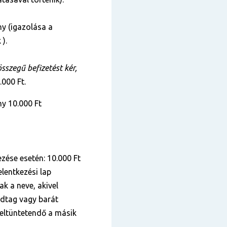
y (igazolása a
 ).
szegű befizetést kér,
.000 Ft.
y 10.000 Ft
zése esetén: 10.000 Ft
lentkezési lap
k a neve, akivel
ádtag vagy barát
 feltüntetendő a másik