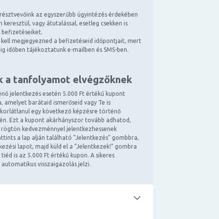
résztvevőink az egyszerűbb ügyintézés érdekében
 keresztül, vagy átutalással, esetleg csekken is
 befizetéseiket.
kell megjegyezned a befizetéseid időpontjait, mert
ndig időben tájékoztatunk e-mailben és SMS-ben.
k a tanfolyamot elvégzőknek
énő jelentkezés esetén 5.000 Ft értékű kupont
, amelyet barátaid ismerőseid vagy Te is
 korlátlanul egy következő képzésre történő
tén. Ezt a kupont akárhányszor tovább adhatod,
 rögtön kedvezménnyel jelentkezhessenek
ttints a lap alján található "Jelentkezés" gombbra,
ntkezési lapot, majd küld el a "Jelentkezek!" gombra
 tiéd is az 5.000 Ft értékű kupon. A sikeres
 automatikus visszaigazolás jelzi.