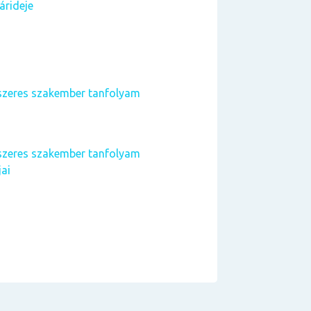
árideje
szeres szakember tanfolyam
szeres szakember tanfolyam
jai