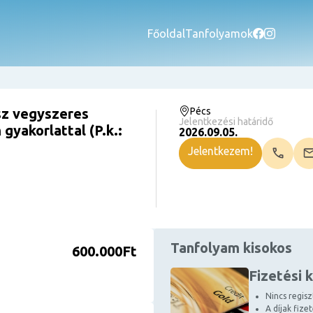
Főoldal
Tanfolyamok
sz vegyszeres
Pécs
Jelentkezési határidő
gyakorlattal (P.k.:
2026.09.05.
Jelentkezem!
Tanfolyam kisokos
600.000Ft
Fizetési 
Nincs regiszt
A díjak fize