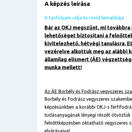
A képzés leírása
A tanfolyam célja és rövid tematikája
Bár az OKJ megszűnt, mi továbbra 
lehetőséget biztosítani a felnőtte
kivitelezhető, hétvégi tanulásra. E
vezérelve alkottuk meg az alábbi 
államilag elismert (ÁE) végzettség
munka mellett!
Az ÁE Borbély és Fodrász vegyszeres sza
Borbély és Fodrász vegyszeres szakembe
képzésünkben a korábbi OKJ-s férfifodrá
tudásanyagának lényegi részét ötvöztük 
felnőttképzésben oktatható vegyszeres 
elvárásaival.