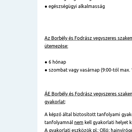
● egészségügyi alkalmasság
Az Borbély és Fodrász vegyszeres szak
ütemezése:
● 6 hónap
● szombat vagy vasárnap (9:00-tól max. 
ÁE Borbély és Fodrász vegyszeres szake
gyakorlat
:
A képző által biztosított tanfolyami gyako
tanfolyamnál
nem
kell gyakorlati helyet 
A gyakorlati eszközök pl.: Olló; hajnyíróg