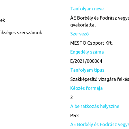
Tanfolyam neve
ÁE Borbély és Fodrász vegy
rmékek
gyakorlattal
ükséges szerszámok
Szervező
MESTO Csoport Kft.
Engedély száma
E/2021/000064
Tanfolyam típus
Szakképesítő vizsgára felké
Képzés formája
2
A beiratkozás helyszíne
Pécs
ÁE Borbély és Fodrász vegy