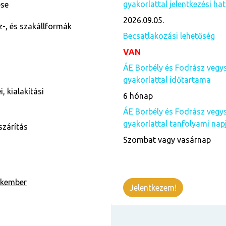
gyakorlattal jelentkezési hat
ése
2026.09.05.
z-, és szakállformák
Becsatlakozási lehetőség
VAN
ÁE Borbély és Fodrász vegy
gyakorlattal időtartama
, kialakítási
6 hónap
ÁE Borbély és Fodrász vegy
gyakorlattal tanfolyami nap
szárítás
Szombat vagy vasárnap
akember
Jelentkezem!