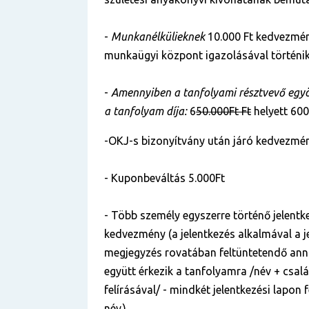
-
Munkanélkülieknek
10.000 Ft kedvezmén
munkaügyi központ igazolásával történik
-
Amennyiben a tanfolyami résztvevő egyös
a tanfolyam díja:
6
50.000Ft Ft
helyett 600
-OKJ-s bizonyítvány után járó kedvezmén
- Kuponbeváltás 5.000Ft
- Több személy egyszerre történő jelentke
kedvezmény (a jelentkezés alkalmával a je
megjegyzés rovatában feltüntetendő anna
együtt érkezik a tanfolyamra /név + csal
felírásával/ - mindkét jelentkezési lapon
név.)