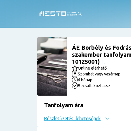
ÁE Borbély és Fodrá
szakember tanfolyam 
10125001)
Online elérhető
Szombat vagy vasárnap
6 hónap
Becsatlakozhatsz
Tanfolyam ára
Részletfizetési lehetőségek