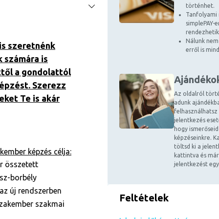
történhet.
Tanfolyami 
simplePAY-en
rendezhetik
Nálunk nem 
is szeretnénk
erről is mi
k számára is
ttől a gondolattól
Ajándéko
képzést. Szerezz
Az oldalról tört
eket Te is akár
adunk ajándékba
felhasználhatsz
jelentkezés ese
hogy ismerőseid
képzéseinkre. Ka
töltsd ki a jele
kember képzés célja:
kattintva és már
r összetett
jelentkezést egy
sz-borbély
az új rendszerben
Feltételek
szakember szakmai