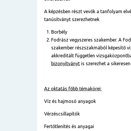
A képzésben részt vevők a tanfolyam elvé
tanúsítványt szerezhetnek
Borbély
Fodrász vegyszeres szakember. A Fod
szakember részszakmából képesítő viz
akkreditált független vizsgaközpontba
bizonyítványt
is szerezhet a sikeresen
Az oktatás főbb témakörei
:
Víz és hajmosó anyagok
Vérzéscsillapítók
Fertőtlenítés és anyagai