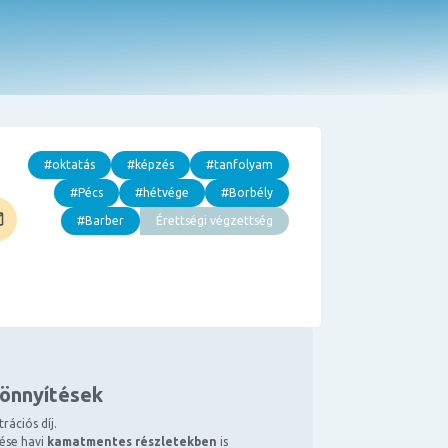
#oktatás
#képzés
#tanfolyam
#Pécs
#hétvége
#Borbély
#Barber
Érettségi végzettség
könnyítések
rációs díj.
tése havi
kamatmentes részletekben
is