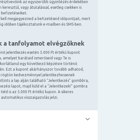
résztvevőink az egyszerűbb ügyintézés érdekében
 keresztül, vagy átutalással, esetleg csekken is
 befizetéseiket.
kell megjegyezned a befizetéseid időpontjait, mert
ndig időben tájékoztatunk e-mailben és SMS-ben.
k a tanfolyamot elvégzőknek
énő jelentkezés esetén 5.000 Ft értékű kupont
, amelyet barátaid ismerőseid vagy Te is
 korlátlanul egy következő képzésre történő
tén. Ezt a kupont akárhányszor tovább adhatod,
 rögtön kedvezménnyel jelentkezhessenek
ttints a lap alján található "Jelentkezés" gombbra,
ntkezési lapot, majd küld el a "Jelentkezek!" gombra
 tiéd is az 5.000 Ft értékű kupon. A sikeres
 automatikus visszaigazolás jelzi.