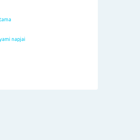
rtama
yami napjai