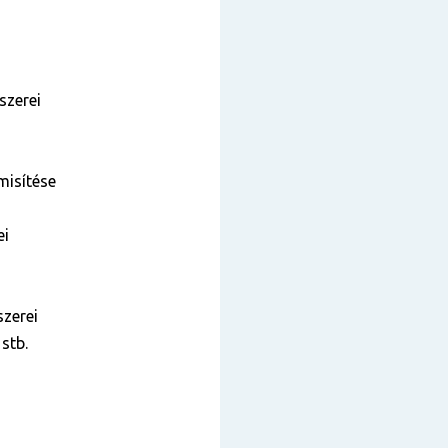
szerei
misítése
ei
szerei
stb.