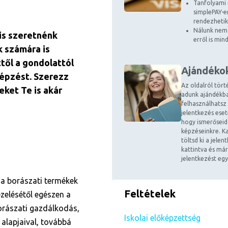
Tanfolyami 
simplePAY-en
rendezhetik
Nálunk nem 
is szeretnénk
erről is mi
k számára is
ttől a gondolattól
Ajándéko
képzést. Szerezz
Az oldalról tört
eket Te is akár
adunk ajándékba
felhasználhatsz
jelentkezés ese
hogy ismerőseid
képzéseinkre. Ka
töltsd ki a jele
kattintva és már
jelentkezést egy
 a borászati termékek
Feltételek
ezelésétől egészen a
orászati gazdálkodás,
Iskolai előképzettség
 alapjaival, továbbá