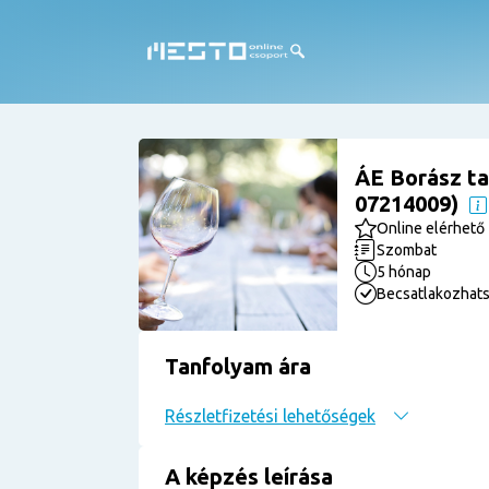
ÁE Borász ta
07214009)
Online elérhető
Szombat
5 hónap
Becsatlakozhat
Tanfolyam ára
Részletfizetési lehetőségek
A képzés leírása