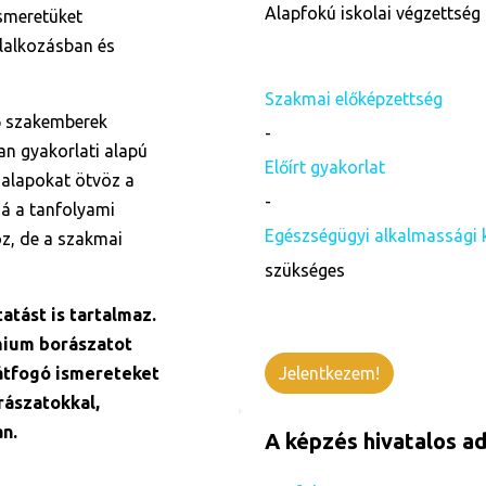
Alapfokú iskolai végzettség 
ismeretüket
llalkozásban és
Szakmai előképzettség
ő szakemberek
-
n gyakorlati alapú
Előírt gyakorlat
alapokat ötvöz a
-
zá a tanfolyami
Egészségügyi alkalmassági 
oz, de a szakmai
szükséges
atást is tartalmaz.
mium borászatot
átfogó ismereteket
Jelentkezem!
ászatokkal,
n.
A képzés hivatalos ad