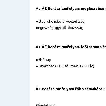
Az ÁE Borász tanfolyam
megkezdéséne
●alapfokú iskolai végzettség
●egészségügyi alkalmasság
Az ÁE Borász tanfolyam
időtartama é
●5hónap
● szombat (9:00-tól max. 17:00-ig)
ÁE Borász tanfolyam főbb témakörei:
Elméletben: