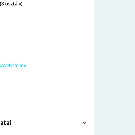
(8 osztály)
követelmény:
atai