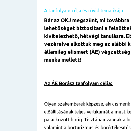
A tanfolyam célja és rövid tematikája
Bár az OKJ megszűnt, mi továbbra 
lehetőséget biztosítani a felnőtte
kivitelezhető, hétvégi tanulásra. E
vezérelve alkottuk meg az alábbi 
államilag elismert (ÁE) végzettség
munka mellett!
Az ÁE Borász tanfolyam célja:
Olyan szakemberek képzése, akik ismerik
előállításának teljes vertikumát a must k
palackozott borig. Tisztában vannak a b
valamint a borturizmus és borértékesítés