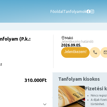
Főoldal
Tanfolyamok
nfolyam (P.k.:
Makó
Jelentkezési határidő
2026.09.05.
Jelentkezem!
sz
Tanfolyam kisokos
310.000Ft
Fizetési 
Nincs regiszt
A díjak fize
történhet.