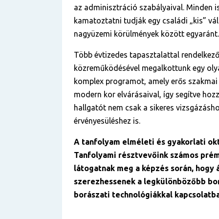
az adminisztráció szabályaival. Minden 
kamatoztatni tudják egy családi „kis” vá
nagyüzemi körülmények között egyaránt.
Több évtizedes tapasztalattal rendelkez
közreműködésével megalkottunk egy olya
komplex programot, amely erős szakmai 
modern kor elvárásaival, így segítve hoz
hallgatót nem csak a sikeres vizsgázásh
érvényesüléshez is.
A tanfolyam elméleti és gyakorlati okt
Tanfolyami résztvevőink számos pré
látogatnak meg a képzés során, hogy 
szerezhessenek a legkülönbözőbb bor
borászati technológiákkal kapcsolatba