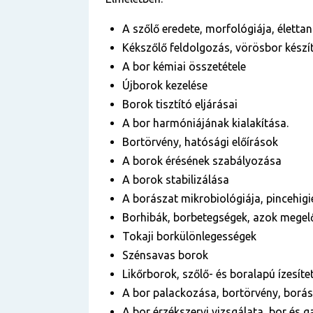
A szőlő eredete, morfológiája, életta
Kékszőlő feldolgozás, vörösbor készít
A bor kémiai összetétele
Újborok kezelése
Borok tisztító eljárásai
A bor harmóniájának kialakítása.
Bortörvény, hatósági előírások
A borok érésének szabályozása
A borok stabilizálása
A borászat mikrobiológiája, pincehig
Borhibák, borbetegségek, azok megelő
Tokaji borkülönlegességek
Szénsavas borok
Likőrborok, szőlő- és boralapú ízesítet
A bor palackozása, bortörvény, borás
A bor érzékszervi vizsgálata, bor és 