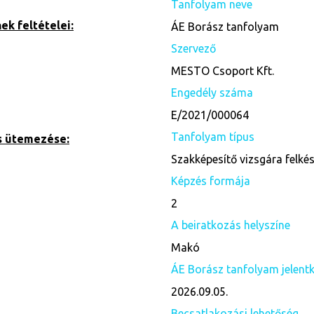
Tanfolyam neve
k feltételei:
ÁE Borász tanfolyam
Szervező
MESTO Csoport Kft.
Engedély száma
E/2021/000064
Tanfolyam típus
s ütemezése:
Szakképesítő vizsgára felké
Képzés formája
2
A beiratkozás helyszíne
Makó
ÁE Borász tanfolyam jelentk
2026.09.05.
Becsatlakozási lehetőség