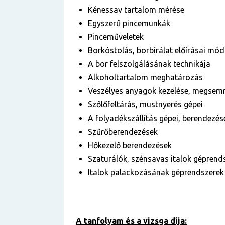
Kénessav tartalom mérése
Egyszerű pincemunkák
Pinceműveletek
Borkóstolás, borbírálat előírásai mód
A bor felszolgálásának technikája
Alkoholtartalom meghatározás
Veszélyes anyagok kezelése, megsem
Szőlőfeltárás, mustnyerés gépei
A folyadékszállítás gépei, berendezés
Szűrőberendezések
Hőkezelő berendezések
Szaturálók, szénsavas italok géprend
Italok palackozásának géprendszerek 
A tanfolyam és a vizsga díja: