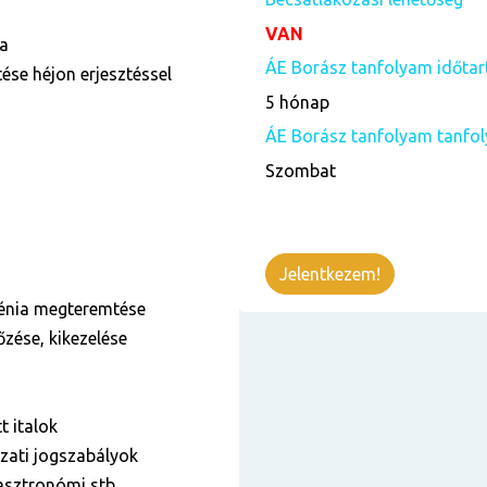
VAN
na
ÁE Borász tanfolyam időta
ése héjon erjesztéssel
5 hónap
ÁE Borász tanfolyam tanfol
Szombat
Jelentkezem!
iénia megteremtése
zése, kikezelése
t italok
zati jogszabályok
gasztronómi stb.