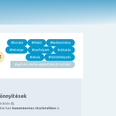
#borász
#Makó
#kedvezmény
#hétvége
#tanfolyam
#oktatás
#iskola
#felnőttképzés
Alapfokú iskolai végzettség (8 osztály)
könnyítések
rációs díj.
tése havi
kamatmentes részletekben
is