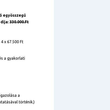
vő egyösszegű
díja:
330.000.Ft
 4 x 67.500 Ft
és a gyakorlati
igazolása a
tatásával történik.)