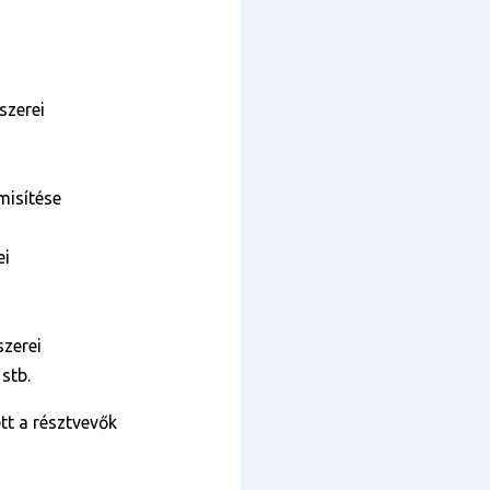
szerei
misítése
ei
szerei
stb.
tt a résztvevők