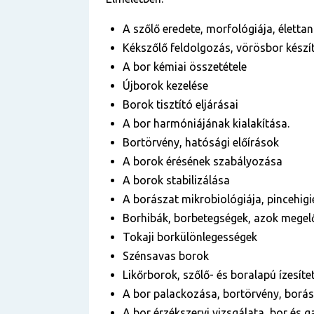
A szőlő eredete, morfológiája, életta
Kékszőlő feldolgozás, vörösbor készít
A bor kémiai összetétele
Újborok kezelése
Borok tisztító eljárásai
A bor harmóniájának kialakítása.
Bortörvény, hatósági előírások
A borok érésének szabályozása
A borok stabilizálása
A borászat mikrobiológiája, pincehig
Borhibák, borbetegségek, azok megelő
Tokaji borkülönlegességek
Szénsavas borok
Likőrborok, szőlő- és boralapú ízesítet
A bor palackozása, bortörvény, borás
A bor érzékszervi vizsgálata, bor és 