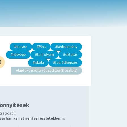
#borász
#Pécs
#kedvezmény
#hétvége
#tanfolyam
#oktatás
#iskola
#felnőttképzés
Alapfokú iskolai végzettség (8 osztály)
könnyítések
rációs díj.
tése havi
kamatmentes részletekben
is