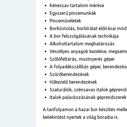
Kénessav tartalom mérése
Egyszerű pincemunkák
Pinceműveletek
Borkóstolás, borbírálat előírásai mód
A bor felszolgálásának technikája
Alkoholtartalom meghatározás
Veszélyes anyagok kezelése, megsem
Szőlőfeltárás, mustnyerés gépei
A folyadékszállítás gépei, berendezés
Szűrőberendezések
Hőkezelő berendezések
Szaturálók, szénsavas italok géprend
Italok palackozásának géprendszerek 
A tanfolyamon a hazai bor készítés melle
betekintést nyertek a világ boraiba is.