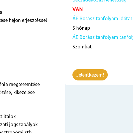
VAN
na
ÁE Borász tanfolyam időta
ése héjon erjesztéssel
5 hónap
ÁE Borász tanfolyam tanfol
Szombat
Jelentkezem!
iénia megteremtése
zése, kikezelése
t italok
zati jogszabályok
gasztronómi stb.