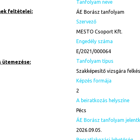
Tanfolyam neve
k feltételei:
ÁE Borász tanfolyam
Szervező
MESTO Csoport Kft.
Engedély száma
E/2021/000064
Tanfolyam típus
s ütemezése:
Szakképesítő vizsgára felké
Képzés formája
2
A beiratkozás helyszíne
Pécs
ÁE Borász tanfolyam jelentk
2026.09.05.
Becsatlakozási lehetőség