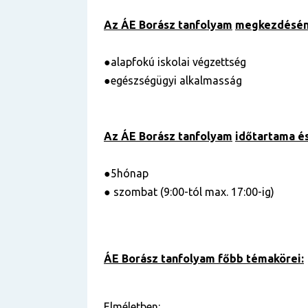
Az ÁE Borász tanfolyam
megkezdéséne
●alapfokú iskolai végzettség
●egészségügyi alkalmasság
Az ÁE Borász tanfolyam
időtartama é
●5hónap
● szombat (9:00-tól max. 17:00-ig)
ÁE Borász tanfolyam főbb témakörei:
Elméletben: