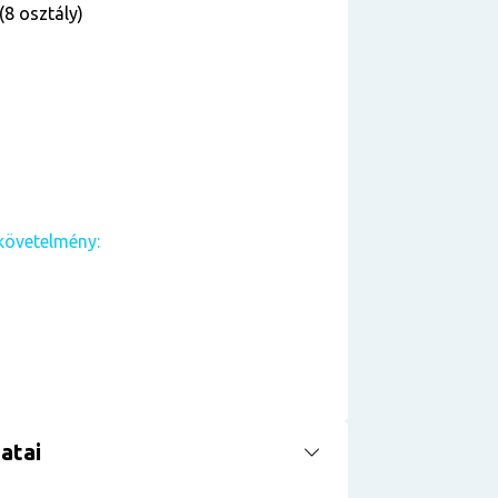
(8 osztály)
követelmény:
atai