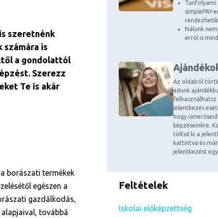
Tanfolyami 
simplePAY-en
rendezhetik
Nálunk nem 
is szeretnénk
erről is mi
k számára is
ttől a gondolattól
Ajándéko
képzést. Szerezz
Az oldalról tört
eket Te is akár
adunk ajándékba
felhasználhatsz
jelentkezés ese
hogy ismerőseid
képzéseinkre. Ka
töltsd ki a jele
kattintva és már
jelentkezést egy
 a borászati termékek
Feltételek
ezelésétől egészen a
orászati gazdálkodás,
Iskolai előképzettség
 alapjaival, továbbá