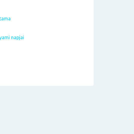
rtama
yami napjai