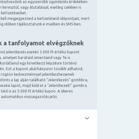
résztvevőink az egyszerűbb ügyintézés érdekében
 keresztül, vagy átutalással, esetleg csekken is
 befizetéseiket.
kell megjegyezned a befizetéseid időpontjait, mert
ndig időben tájékoztatunk e-mailben és SMS-ben.
k a tanfolyamot elvégzőknek
énő jelentkezés esetén 5.000 Ft értékű kupont
, amelyet barátaid ismerőseid vagy Te is
 korlátlanul egy következő képzésre történő
tén. Ezt a kupont akárhányszor tovább adhatod,
 rögtön kedvezménnyel jelentkezhessenek
ttints a lap alján található "Jelentkezés" gombbra,
ntkezési lapot, majd küld el a "Jelentkezek!" gombra
 tiéd is az 5.000 Ft értékű kupon. A sikeres
 automatikus visszaigazolás jelzi.