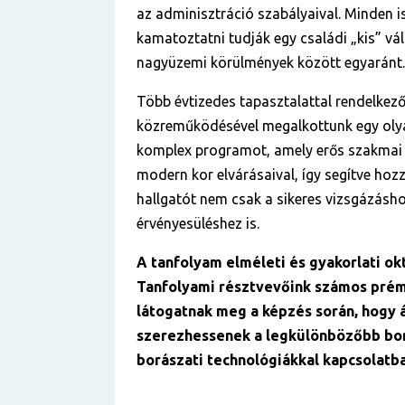
az adminisztráció szabályaival. Minden 
kamatoztatni tudják egy családi „kis” vá
nagyüzemi körülmények között egyaránt.
Több évtizedes tapasztalattal rendelkez
közreműködésével megalkottunk egy olya
komplex programot, amely erős szakmai 
modern kor elvárásaival, így segítve hoz
hallgatót nem csak a sikeres vizsgázásh
érvényesüléshez is.
A tanfolyam elméleti és gyakorlati okt
Tanfolyami résztvevőink számos pré
látogatnak meg a képzés során, hogy 
szerezhessenek a legkülönbözőbb bor
borászati technológiákkal kapcsolatba