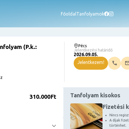
Főoldal
Tanfolyamok
nfolyam (P.k.:
Pécs
Jelentkezési határidő
2026.09.05.
Jelentkezem!
sz
Tanfolyam kisokos
310.000Ft
Fizetési 
Nincs regiszt
A díjak fize
történhet.