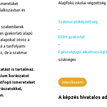
Alapfokú iskolai végzettség 
ismeretüket
llalkozásban és
Szakmai előképzettség
ő szakemberek
-
n gyakorlati alapú
Előírt gyakorlat
alapokat ötvöz a
-
zá a tanfolyami
Egészségügyi alkalmassági 
oz, de a szakmai
szükséges
atást is tartalmaz.
mium borászatot
átfogó ismereteket
Jelentkezem!
ászatokkal,
n.
A képzés hivatalos ad