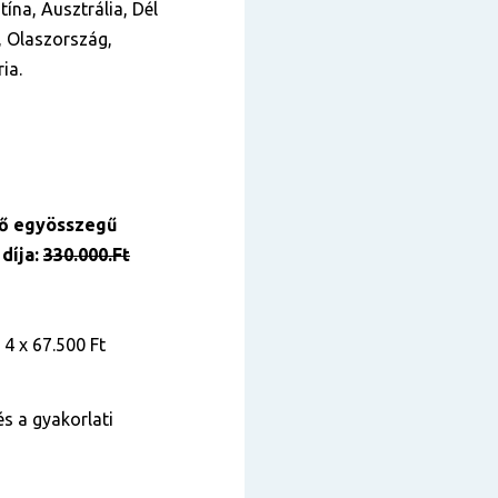
ína, Ausztrália, Dél
, Olaszország,
ia.
vő egyösszegű
díja:
330.000.Ft
 4 x 67.500 Ft
és a gyakorlati