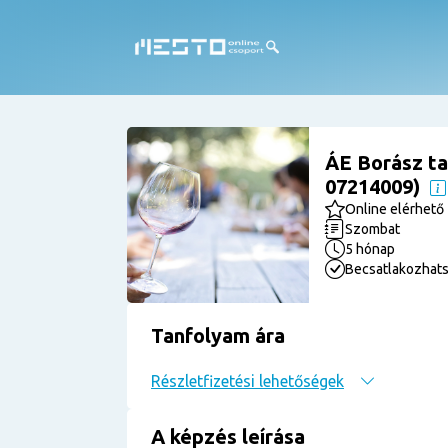
ÁE Borász ta
07214009)
Online elérhető
Szombat
5 hónap
Becsatlakozhat
Tanfolyam ára
Részletfizetési lehetőségek
A képzés leírása