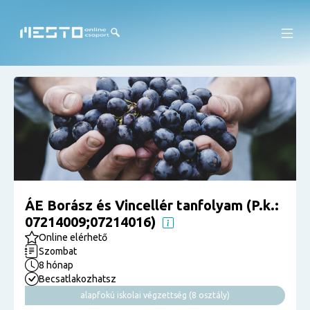
ÁE Borász és Vincellér tanfolyam (P.k.:
07214009;07214016)
Online elérhető
Szombat
8 hónap
Becsatlakozhatsz
alapfokú iskolai végzettség (8 osztály)