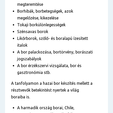
megteremtése
Borhibák, borbetegségek, azok
megelőzése, kikezelése
Tokaji borkülönlegességek
Szénsavas borok
Likőrborok, szőlő- és boralapú ízesített
italok
A bor palackozása, bortörvény, borászati
jogszabályok
A bor érzékszervi vizsgálata, bor és
gasztronómia stb.
A tanfolyamon a hazai bor készítés mellett a
résztvevők betekintést nyertek a világ
boraiba is.
A harmadik ország borai, Chile,