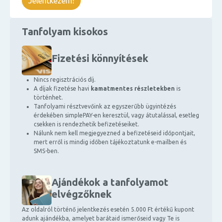
Jelentkezem!
Tanfolyam kisokos
Fizetési könnyítések
Nincs regisztrációs díj.
A díjak fizetése havi
kamatmentes részletekben
is
történhet.
Tanfolyami résztvevőink az egyszerűbb ügyintézés
érdekében simplePAY-en keresztül, vagy átutalással, esetleg
csekken is rendezhetik befizetéseiket.
Nálunk nem kell megjegyezned a befizetéseid időpontjait,
mert erről is mindig időben tájékoztatunk e-mailben és
SMS-ben.
Ajándékok a tanfolyamot
elvégzőknek
Az oldalról történő jelentkezés esetén 5.000 Ft értékű kupont
adunk ajándékba, amelyet barátaid ismerőseid vagy Te is