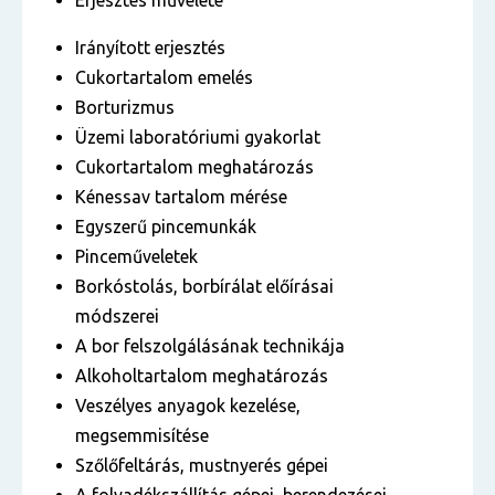
Erjesztés művelete
Irányított erjesztés
Cukortartalom emelés
Borturizmus
Üzemi laboratóriumi gyakorlat
Cukortartalom meghatározás
Kénessav tartalom mérése
Egyszerű pincemunkák
Pinceműveletek
Borkóstolás, borbírálat előírásai
módszerei
A bor felszolgálásának technikája
Alkoholtartalom meghatározás
Veszélyes anyagok kezelése,
megsemmisítése
Szőlőfeltárás, mustnyerés gépei