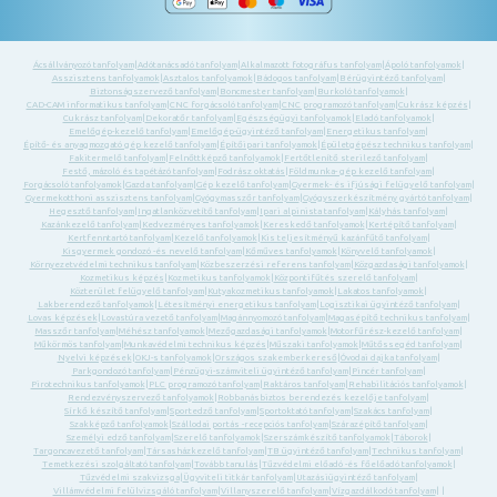
Ácsállványozó tanfolyam
|
Adótanácsadó tanfolyam
|
Alkalmazott fotográfus tanfolyam
|
Ápoló tanfolyamok
|
Asszisztens tanfolyamok
|
Asztalos tanfolyamok
|
Bádogos tanfolyam
|
Bérügyintéző tanfolyam
|
Biztonságszervező tanfolyam
|
Boncmester tanfolyam
|
Burkoló tanfolyamok
|
CAD-CAM informatikus tanfolyam
|
CNC forgácsoló tanfolyam
|
CNC programozó tanfolyam
|
Cukrász képzés
|
Cukrász tanfolyam
|
Dekoratőr tanfolyam
|
Egészségügyi tanfolyamok
|
Eladó tanfolyamok
|
Emelőgép-kezelő tanfolyam
|
Emelőgép-ügyintéző tanfolyam
|
Energetikus tanfolyam
|
Építő- és anyagmozgató gép kezelő tanfolyam
|
Építőipari tanfolyamok
|
Épületgépész technikus tanfolyam
|
Fakitermelő tanfolyam
|
Felnőttképző tanfolyamok
|
Fertőtlenítő sterilező tanfolyam
|
Festő, mázoló és tapétázó tanfolyam
|
Fodrász oktatás
|
Földmunka- gép kezelő tanfolyam
|
Forgácsoló tanfolyamok
|
Gazda tanfolyam
|
Gép kezelő tanfolyam
|
Gyermek- és ifjúsági felügyelő tanfolyam
|
Gyermekotthoni asszisztens tanfolyam
|
Gyógymasszőr tanfolyam
|
Gyógyszerkészítmény gyártó tanfolyam
|
Hegesztő tanfolyam
|
Ingatlanközvetítő tanfolyam
|
Ipari alpinista tanfolyam
|
Kályhás tanfolyam
|
Kazánkezelő tanfolyam
|
Kedvezményes tanfolyamok
|
Kereskedő tanfolyamok
|
Kertépítő tanfolyam
|
Kertfenntartó tanfolyam
|
Kezelő tanfolyamok
|
Kis teljesítményű kazánfűtő tanfolyam
|
Kisgyermek gondozó -és nevelő tanfolyam
|
Kőműves tanfolyamok
|
Könyvelő tanfolyamok
|
Környezetvédelmi technikus tanfolyam
|
Közbeszerzési referens tanfolyam
|
Közgazdasági tanfolyamok
|
Kozmetikus képzés
|
Kozmetikus tanfolyamok
|
Központifűtés szerelő tanfolyam
|
Közterület felügyelő tanfolyam
|
Kutyakozmetikus tanfolyamok
|
Lakatos tanfolyamok
|
Lakberendező tanfolyamok
|
Létesítményi energetikus tanfolyam
|
Logisztikai ügyintéző tanfolyam
|
Lovas képzések
|
Lovastúra vezető tanfolyam
|
Magánnyomozó tanfolyam
|
Magasépítő technikus tanfolyam
|
Masszőr tanfolyam
|
Méhész tanfolyamok
|
Mezőgazdasági tanfolyamok
|
Motorfűrész-kezelő tanfolyam
|
Műkörmös tanfolyam
|
Munkavédelmi technikus képzés
|
Műszaki tanfolyamok
|
Műtőssegéd tanfolyam
|
Nyelvi képzések
|
OKJ-s tanfolyamok
|
Országos szakemberkereső
|
Óvodai dajka tanfolyam
|
Parkgondozó tanfolyam
|
Pénzügyi-számviteli ügyintéző tanfolyam
|
Pincér tanfolyam
|
Pirotechnikus tanfolyamok
|
PLC programozó tanfolyam
|
Raktáros tanfolyam
|
Rehabilitációs tanfolyamok
|
Rendezvényszervező tanfolyamok
|
Robbanásbiztos berendezés kezelője tanfolyam
|
Sírkő készítő tanfolyam
|
Sportedző tanfolyam
|
Sportoktató tanfolyam
|
Szakács tanfolyam
|
Szakképző tanfolyamok
|
Szállodai portás -recepciós tanfolyam
|
Szárazépítő tanfolyam
|
Személyi edző tanfolyam
|
Szerelő tanfolyamok
|
Szerszámkészítő tanfolyamok
|
Táborok
|
Targoncavezető tanfolyam
|
Társasházkezelő tanfolyam
|
TB ügyintéző tanfolyam
|
Technikus tanfolyam
|
Temetkezési szolgáltató tanfolyam
|
Tovább tanulás
|
Tűzvédelmi előadó -és főelőadó tanfolyamok
|
Tűzvédelmi szakvizsga
|
Ügyviteli titkár tanfolyam
|
Utazásiügyintéző tanfolyam
|
Villámvédelmi felülvizsgáló tanfolyam
|
Villanyszerelő tanfolyam
|
Vízgazdálkodó tanfolyam
| |