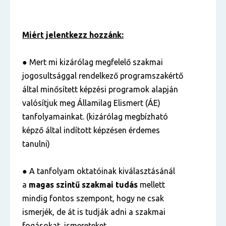
Miért jelentkezz hozzánk:
● Mert mi kizárólag megfelelő szakmai
jogosultsággal rendelkező programszakértő
által minősített képzési programok alapján
valósítjuk meg Államilag Elismert (ÁE)
tanfolyamainkat. (kizárólag megbízható
képző által indított képzésen érdemes
tanulni)
● A tanfolyam oktatóinak kiválasztásánál
a
magas szintű
szakmai tudás
mellett
mindig fontos szempont, hogy ne csak
ismerjék, de át is tudják adni a szakmai
fogásokat, ismereteket.