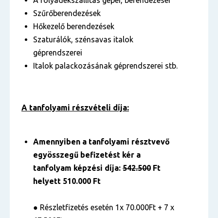
A folyadékszállítás gépei, berendezései
Szűrőberendezések
Hőkezelő berendezések
Szaturálók, szénsavas italok
géprendszerei
Italok palackozásának géprendszerei stb.
A tanfolyami részvételi díja:
Amennyiben a tanfolyami résztvevő
egyösszegű befizetést kér a
tanfolyam képzési díja:
542.500
Ft
helyett 510.000 Ft
●
Részletfizetés esetén 1x 70.000Ft + 7 x