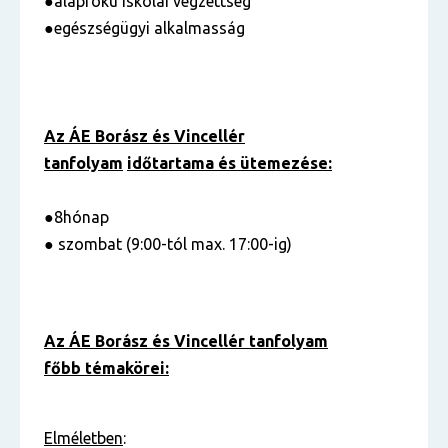
●alapfokú iskolai végzettség
●egészségügyi alkalmasság
Az ÁE Borász és Vincellér
tanfolyam
időtartama és ütemezése:
●8hónap
● szombat (9:00-tól max. 17:00-ig)
Az ÁE Borász és Vincellér tanfolyam
főbb témakörei:
Elméletben
: