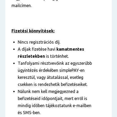
mailcímen.
Fizetési könnyítések:
Nincs regisztrációs díj.
A díjak fizetése havi
kamatmentes
részletekben
is történhet.
Tanfolyami résztvevőink az egyszerűbb
ügyintézés érdekében simplePAY-en
keresztül, vagy átutalással, esetleg
csekken is rendezhetik befizetéseiket.
Nálunk nem kell megjegyezned a
befizetéseid időpontjait, mert erről is
mindig időben tájékoztatunk e-mailben
és SMS-ben.