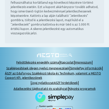
felhasználhatsz korlátlanul egy következő képzésre történő
jelentkezés esetén. Ezt a kupont akárhányszor tovább adhatod,
hogy ismerőseid rögtön kedvezménnyel jelentkezhessenek
képzéseinkre. Kattints a lap alján található "Jelentkezés"
gombbra, töltsd ki a jelentkezési lapot, majd küld el a
"Jelentkezek!" gombra kattintva és már tiéd is az 5.000 Ft
értékű kupon. A sikeres jelentkezést egy automatikus
visszaigazolás jelzi.
|
|
|
Felnőttképzési engedély száma
Kapcsolat
Impresszum
|
|
Szakképesítések idegen nyelvű megnevezések
SimplePay információk
ÁSZF az Eduforyou Szakképző Iskola és Technikum, valamint a MESTO
Csoport Kft. jelentkezőinek
|
|
Jogi nyilatkozat
ASZF hirdetőknek
|
Adatkezelési tájékoztató és szabályzat
Képzési programok