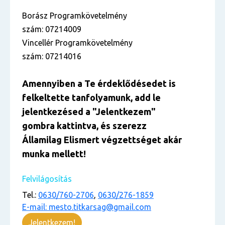
Borász Programkövetelmény
szám: 07214009
Vincellér Programkövetelmény
szám: 07214016
Amennyiben a Te érdekl
ő
désedet is
felkeltette tanfolyamunk, add le
jelentkezésed
a "Jelentkezem
"
gombra kattintva, és szerezz
Államilag Elismert végzettséget akár
munka mellett!
Felvilágosítás
Tel.:
0630/760-2706
,
0630/276-1859
E-mail: mesto.titkarsag@gmail.com
Jelentkezem!