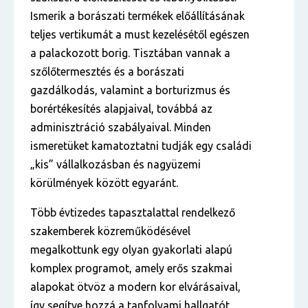
Ismerik a borászati termékek előállításának
teljes vertikumát a must kezelésétől egészen
a palackozott borig. Tisztában vannak a
szőlőtermesztés és a borászati
gazdálkodás, valamint a borturizmus és
borértékesítés alapjaival, továbbá az
adminisztráció szabályaival. Minden
ismeretüket kamatoztatni tudják egy családi
„kis” vállalkozásban és nagyüzemi
körülmények között egyaránt.
Több évtizedes tapasztalattal rendelkező
szakemberek közreműködésével
megalkottunk egy olyan gyakorlati alapú
komplex programot, amely erős szakmai
alapokat ötvöz a modern kor elvárásaival,
így segítve hozzá a tanfolyami hallgatót