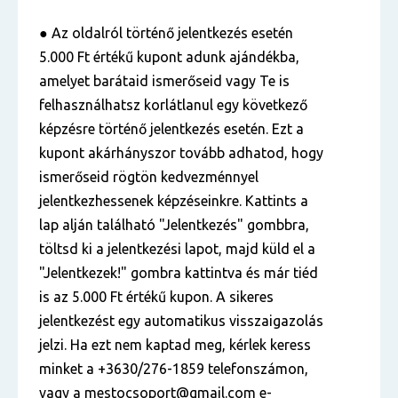
● Az oldalról történő jelentkezés esetén
5.000 Ft értékű kupont adunk ajándékba,
amelyet barátaid ismerőseid vagy Te is
felhasználhatsz korlátlanul egy következő
képzésre történő jelentkezés esetén. Ezt a
kupont akárhányszor tovább adhatod, hogy
ismerőseid rögtön kedvezménnyel
jelentkezhessenek képzéseinkre. Kattints a
lap alján található "Jelentkezés" gombbra,
töltsd ki a jelentkezési lapot, majd küld el a
"Jelentkezek!" gombra kattintva és már tiéd
is az 5.000 Ft értékű kupon. A sikeres
jelentkezést egy automatikus visszaigazolás
jelzi. Ha ezt nem kaptad meg, kérlek keress
minket a +3630/276-1859 telefonszámon,
vagy a mestocsoport@gmail.com e-