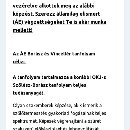
vezérelve alkottuk meg az alábbi
képzést. Szerezz államilag elismert
(ÁE) végzettségeket Te is akár munka
mellett!
Az ÁE Borász és Vincellér tanfolyam
célja:
A tanfolyam tartalmazza a korábbi OKJ-s
Szőlész-Borász tanfolyam teljes
tudásanyagát.
Olyan szakemberek képzése, akik ismerik a
szőlőtermesztés gyakorlati fogásainak teljes
spektrumát. Képesek végrehajtani a szüret
szakszerű előkészítését és lebonyolítását.