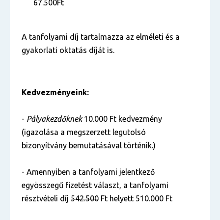
67.500Ft
A tanfolyami díj tartalmazza az elméleti és a
gyakorlati oktatás díját is.
Kedvezményeink:
-
Pályakezdőknek
10.000 Ft kedvezmény
(igazolása a megszerzett legutolsó
bizonyítvány bemutatásával történik.)
- Amennyiben a tanfolyami jelentkező
egyösszegű fizetést választ, a tanfolyami
résztvételi díj
542.500
Ft helyett 510.000 Ft