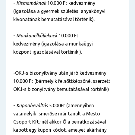
-
Kismamáknak
10.000 Ft kedvezmény
(igazolása a gyermek születési anyakönyvi
kivonatának bemutatásával történik).
-
Munkanélkülieknek
10.000 Ft
kedvezmény (igazolása a munkaügyi
központ igazolásával történik ).
-OKJ-s bizonyítvány után járó kedvezmény
10.000 Ft (bármelyik felnőttképzőnél szerzett
OKJ-s bizonyítvány bemutatásával történik)
-
Kuponbeváltás
5.000Ft (amennyiben
valamelyik ismerőse már tanult a Mesto
Csoport Kft.-nél akkor Ő a beiratkozásával
kapott egy kupon kódot, amelyet akárhány