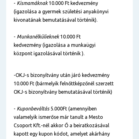
-
Kismamáknak
10.000 Ft kedvezmény
(igazolása a gyermek születési anyakönyvi
kivonatának bemutatásával történik).
-
Munkanélkülieknek
10.000 Ft
kedvezmény (igazolása a munkaügyi
központ igazolásával történik ).
-OKJ-s bizonyítvány után járó kedvezmény
10.000 Ft (bármelyik felnőttképzőnél szerzett
OKJ-s bizonyítvány bemutatásával történik)
-
Kuponbeváltás
5.000Ft (amennyiben
valamelyik ismerőse már tanult a Mesto
Csoport Kft.-nél akkor Ő a beiratkozásával
kapott egy kupon kódot, amelyet akárhány