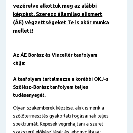
vezérelve alkottuk meg az alábbi
képzést. Szerezz államilag elismert
(ÁE) végzettségeket Te is akár munka
mellett!
Az ÁE Borász és Vincellér tanfolyam
célja:
A tanfolyam tartalmazza a korábbi OKJ-s
Szőlész-Borász tanfolyam teljes
tudásanyagát.
Olyan szakemberek képzése, akik ismerik a
szőlőtermesztés gyakorlati fogásainak teljes
spektrumát. Képesek végrehajtani a szüret
szakszerű előkészítését és lebonyolítását.