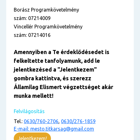
Borász Programkövetelmény
szám: 07214009
Vincellér Programkövetelmény
szám: 07214016
Amennyiben a Te érdekl
ő
désedet is
felkeltette tanfolyamunk, add le
jelentkezésed
a "Jelentkezem
"
gombra kattintva, és szerezz
Államilag Elismert végzettséget akár
munka mellett!
Felvilágosítás
Tel.:
0630/760-2706
,
0630/276-1859
E-mail: mesto.titkarsag@gmail.com
Jelentkezem!