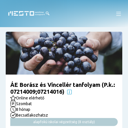
ÁE Borász és Vincellér tanfolyam (P.k.:
07214009;07214016)
Online elérhető
Szombat
8 hónap
Becsatlakozhatsz
alapfokú iskolai végzettség (8 osztály)