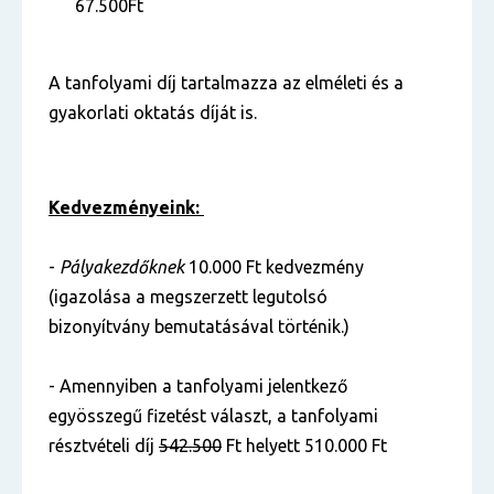
67.500Ft
A tanfolyami díj tartalmazza az elméleti és a
gyakorlati oktatás díját is.
Kedvezményeink:
-
Pályakezdőknek
10.000 Ft kedvezmény
(igazolása a megszerzett legutolsó
bizonyítvány bemutatásával történik.)
- Amennyiben a tanfolyami jelentkező
egyösszegű fizetést választ, a tanfolyami
résztvételi díj
542.500
Ft helyett 510.000 Ft