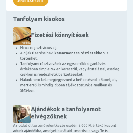
Jelentkezem!
Tanfolyam kisokos
Fizetési könnyítések
Nincs regisztrációs díj.
A díjak fizetése havi
kamatmentes részletekben
is
történhet.
Tanfolyami résztvevőink az egyszerűbb ügyintézés
érdekében simplePAY-en keresztül, vagy átutalással, esetleg
csekken is rendezhetik befizetéseiket.
Nálunk nem kell megjegyezned a befizetéseid időpontjait,
mert erről is mindig időben tájékoztatunk e-mailben és
SMS-ben.
Ajándékok a tanfolyamot
elvégzőknek
Az oldalról történő jelentkezés esetén 5.000 Ft értékű kupont
adunk ajándékba, amelyet barátaid ismerőseid vagy Te is