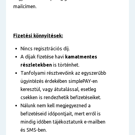
mailcímen.
Fizetési könnyítések:
Nincs regisztrációs díj.
A díjak fizetése havi
kamatmentes
részletekben
is történhet.
Tanfolyami résztvevőink az egyszerűbb
ügyintézés érdekében simplePAY-en
keresztül, vagy átutalással, esetleg
csekken is rendezhetik befizetéseiket.
Nálunk nem kell megjegyezned a
befizetéseid időpontjait, mert erről is
mindig időben tájékoztatunk e-mailben
és SMS-ben.