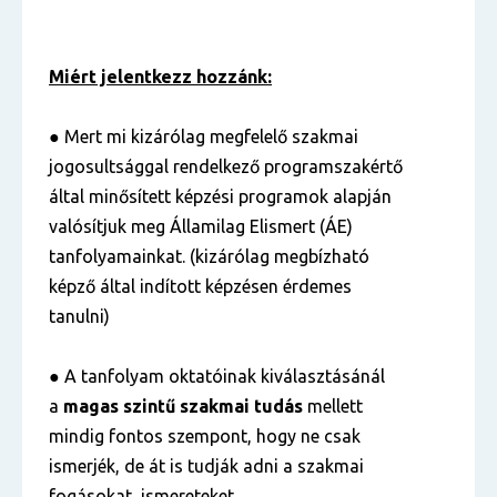
Miért jelentkezz hozzánk:
● Mert mi kizárólag megfelelő szakmai
jogosultsággal rendelkező programszakértő
által minősített képzési programok alapján
valósítjuk meg Államilag Elismert (ÁE)
tanfolyamainkat. (kizárólag megbízható
képző által indított képzésen érdemes
tanulni)
● A tanfolyam oktatóinak kiválasztásánál
a
magas szintű
szakmai tudás
mellett
mindig fontos szempont, hogy ne csak
ismerjék, de át is tudják adni a szakmai
fogásokat, ismereteket.