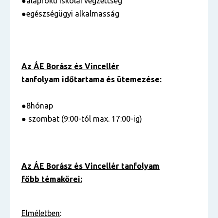
●alapfokú iskolai végzettség
●egészségügyi alkalmasság
Az ÁE Borász és Vincellér
tanfolyam
időtartama és ütemezése:
●8hónap
● szombat (9:00-tól max. 17:00-ig)
Az ÁE Borász és Vincellér tanfolyam
főbb témakörei:
Elméletben
: