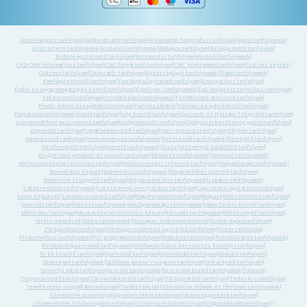
Ácsállványozó tanfolyam
|
Adótanácsadó tanfolyam
|
Alkalmazott fotográfus tanfolyam
|
Ápoló tanfolyamok
|
Asszisztens tanfolyamok
|
Asztalos tanfolyamok
|
Bádogos tanfolyam
|
Bérügyintéző tanfolyam
|
Biztonságszervező tanfolyam
|
Boncmester tanfolyam
|
Burkoló tanfolyamok
|
CAD-CAM informatikus tanfolyam
|
CNC forgácsoló tanfolyam
|
CNC programozó tanfolyam
|
Cukrász képzés
|
Cukrász tanfolyam
|
Dekoratőr tanfolyam
|
Egészségügyi tanfolyamok
|
Eladó tanfolyamok
|
Emelőgép-kezelő tanfolyam
|
Emelőgép-ügyintéző tanfolyam
|
Energetikus tanfolyam
|
Építő- és anyagmozgató gép kezelő tanfolyam
|
Építőipari tanfolyamok
|
Épületgépész technikus tanfolyam
|
Fakitermelő tanfolyam
|
Felnőttképző tanfolyamok
|
Fertőtlenítő sterilező tanfolyam
|
Festő, mázoló és tapétázó tanfolyam
|
Fodrász oktatás
|
Földmunka- gép kezelő tanfolyam
|
Forgácsoló tanfolyamok
|
Gazda tanfolyam
|
Gép kezelő tanfolyam
|
Gyermek- és ifjúsági felügyelő tanfolyam
|
Gyermekotthoni asszisztens tanfolyam
|
Gyógymasszőr tanfolyam
|
Gyógyszerkészítmény gyártó tanfolyam
|
Hegesztő tanfolyam
|
Ingatlanközvetítő tanfolyam
|
Ipari alpinista tanfolyam
|
Kályhás tanfolyam
|
Kazánkezelő tanfolyam
|
Kedvezményes tanfolyamok
|
Kereskedő tanfolyamok
|
Kertépítő tanfolyam
|
Kertfenntartó tanfolyam
|
Kezelő tanfolyamok
|
Kis teljesítményű kazánfűtő tanfolyam
|
Kisgyermek gondozó -és nevelő tanfolyam
|
Kőműves tanfolyamok
|
Könyvelő tanfolyamok
|
Környezetvédelmi technikus tanfolyam
|
Közbeszerzési referens tanfolyam
|
Közgazdasági tanfolyamok
|
Kozmetikus képzés
|
Kozmetikus tanfolyamok
|
Központifűtés szerelő tanfolyam
|
Közterület felügyelő tanfolyam
|
Kutyakozmetikus tanfolyamok
|
Lakatos tanfolyamok
|
Lakberendező tanfolyamok
|
Létesítményi energetikus tanfolyam
|
Logisztikai ügyintéző tanfolyam
|
Lovas képzések
|
Lovastúra vezető tanfolyam
|
Magánnyomozó tanfolyam
|
Magasépítő technikus tanfolyam
|
Masszőr tanfolyam
|
Méhész tanfolyamok
|
Mezőgazdasági tanfolyamok
|
Motorfűrész-kezelő tanfolyam
|
Műkörmös tanfolyam
|
Munkavédelmi technikus képzés
|
Műszaki tanfolyamok
|
Műtőssegéd tanfolyam
|
Nyelvi képzések
|
OKJ-s tanfolyamok
|
Országos szakemberkereső
|
Óvodai dajka tanfolyam
|
Parkgondozó tanfolyam
|
Pénzügyi-számviteli ügyintéző tanfolyam
|
Pincér tanfolyam
|
Pirotechnikus tanfolyamok
|
PLC programozó tanfolyam
|
Raktáros tanfolyam
|
Rehabilitációs tanfolyamok
|
Rendezvényszervező tanfolyamok
|
Robbanásbiztos berendezés kezelője tanfolyam
|
Sírkő készítő tanfolyam
|
Sportedző tanfolyam
|
Sportoktató tanfolyam
|
Szakács tanfolyam
|
Szakképző tanfolyamok
|
Szállodai portás -recepciós tanfolyam
|
Szárazépítő tanfolyam
|
Személyi edző tanfolyam
|
Szerelő tanfolyamok
|
Szerszámkészítő tanfolyamok
|
Táborok
|
Targoncavezető tanfolyam
|
Társasházkezelő tanfolyam
|
TB ügyintéző tanfolyam
|
Technikus tanfolyam
|
Temetkezési szolgáltató tanfolyam
|
Tovább tanulás
|
Tűzvédelmi előadó -és főelőadó tanfolyamok
|
Tűzvédelmi szakvizsga
|
Ügyviteli titkár tanfolyam
|
Utazásiügyintéző tanfolyam
|
Villámvédelmi felülvizsgáló tanfolyam
|
Villanyszerelő tanfolyam
|
Vízgazdálkodó tanfolyam
| |