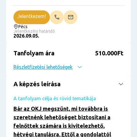
Jelentkezem!
Pécs
Jelentkezési határidő
2026.09.05.
Tanfolyam ára
510.000Ft
Részletfizetési lehetőségek
A képzés leírása
A tanfolyam célja és rövid tematikája
Bár az OKJ megszűnt, mi továbbra is
szeretnénk lehetőséget biztosítani a
felnőttek számára is kivitelezhető,
hétvégi tanulásra. Ettől a gondolattól