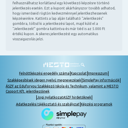
felhasználhatsz korlátlanul egy következő képzésre történő
jelentkezés esetén. Ezt a kupont akárhányszor tovább adhatod,
hogy ismerőseid rögtön kedvezménnyel jelentkezhessenek
képzéseinkre. Kattints a lap alján található "Jelentkezés"
gombbra, töltsd ki a jelentkezési lapot, majd küld el a
"Jelentkezek!" gombra kattintva és már tiéd is az 5.000 Ft
értékű kupon. A sikeres jelentkezést egy automatikus
visszaigazolás jelzi.
|
|
|
Felnőttképzési engedély száma
Kapcsolat
Impresszum
|
|
Szakképesítések idegen nyelvű megnevezések
SimplePay információk
ÁSZF az Eduforyou Szakképző Iskola és Technikum, valamint a MESTO
Csoport Kft. jelentkezőinek
|
|
Jogi nyilatkozat
ASZF hirdetőknek
|
Adatkezelési tájékoztató és szabályzat
Képzési programok