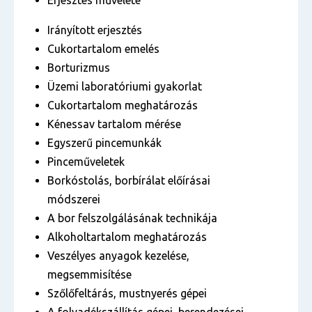
Erjesztés művelete
Irányított erjesztés
Cukortartalom emelés
Borturizmus
Üzemi laboratóriumi gyakorlat
Cukortartalom meghatározás
Kénessav tartalom mérése
Egyszerű pincemunkák
Pinceműveletek
Borkóstolás, borbírálat előírásai
módszerei
A bor felszolgálásának technikája
Alkoholtartalom meghatározás
Veszélyes anyagok kezelése,
megsemmisítése
Szőlőfeltárás, mustnyerés gépei