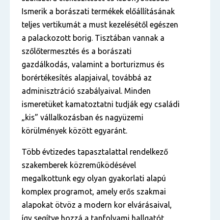
Ismerik a borászati termékek előállításának
teljes vertikumát a must kezelésétől egészen
a palackozott borig. Tisztában vannak a
szőlőtermesztés és a borászati
gazdálkodás, valamint a borturizmus és
borértékesítés alapjaival, továbbá az
adminisztráció szabályaival. Minden
ismeretüket kamatoztatni tudják egy családi
„kis” vállalkozásban és nagyüzemi
körülmények között egyaránt.
Több évtizedes tapasztalattal rendelkező
szakemberek közreműködésével
megalkottunk egy olyan gyakorlati alapú
komplex programot, amely erős szakmai
alapokat ötvöz a modern kor elvárásaival,
így segítve hozzá a tanfolyami hallgatót