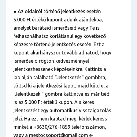
● Az oldalról történő jelentkezés esetén
5.000 Ft értékű kupont adunk ajándékba,
amelyet barátaid ismerőseid vagy Te is
felhasználhatsz korlátlanul egy következő
képzésre történő jelentkezés esetén. Ezt a
kupont akárhányszor tovább adhatod, hogy
ismerőseid rögtön kedvezménnyel
jelentkezhessenek képzéseinkre. Kattints a
lap alján található "Jelentkezés" gombbra,
töltsd ki a jelentkezési lapot, majd küld el a
"Jelentkezek!" gombra kattintva és már tiéd
is az 5.000 Ft értékű kupon. A sikeres
jelentkezést egy automatikus visszaigazolás
jelzi. Ha ezt nem kaptad meg, kérlek keress
minket a +3630/276-1859 telefonszámon,
vagy a mestocsoport@gmail.com e-