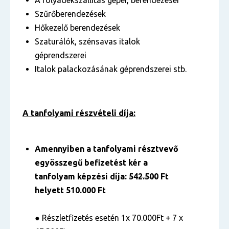
A folyadékszállítás gépei, berendezései
Szűrőberendezések
Hőkezelő berendezések
Szaturálók, szénsavas italok
géprendszerei
Italok palackozásának géprendszerei stb.
A tanfolyami részvételi díja:
Amennyiben a tanfolyami résztvevő
egyösszegű befizetést kér a
tanfolyam képzési díja:
542.500
Ft
helyett 510.000 Ft
●
Részletfizetés esetén 1x 70.000Ft + 7 x