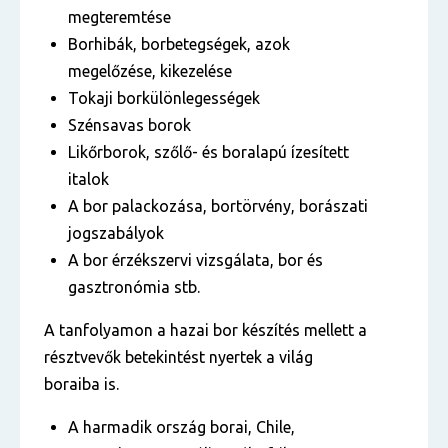
megteremtése
Borhibák, borbetegségek, azok
megelőzése, kikezelése
Tokaji borkülönlegességek
Szénsavas borok
Likőrborok, szőlő- és boralapú ízesített
italok
A bor palackozása, bortörvény, borászati
jogszabályok
A bor érzékszervi vizsgálata, bor és
gasztronómia stb.
A tanfolyamon a hazai bor készítés mellett a
résztvevők betekintést nyertek a világ
boraiba is.
A harmadik ország borai, Chile,