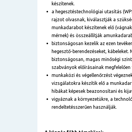
készítenek.
a hegesztéstechnológiai utasítás (WP
rajzot olvasnak, kiválasztják a szüks
munkadarabot készítenek elő (vágnak
mérnek) és összeállítják amunkadara
biztonságosan kezelik az ezen tevék
hegesztő-berendezéseket, kábeleket.
biztonságosan, magas minőségi szint
szabványok előírásainak megfelelően 
munkaközi és végellenőrzést végeznek
vizsgálatokra készítik elő a munkadar
hibákat képesek beazonosítani és kijav
vigyáznak a környezetükre, a technol
rendeltetésszerűen használják.