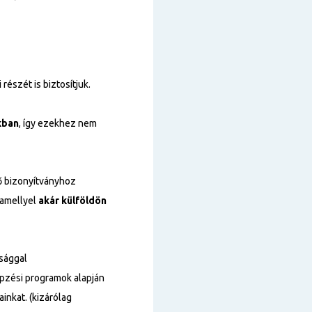
részét is biztosítjuk.
kban
, így ezekhez nem
 bizonyítványhoz
 amellyel
akár külföldön
tsággal
épzési programok alapján
inkat. (kizárólag