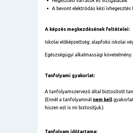
Hegesztési varratok és vizsgálataik
A bevont elektródás kézi ívhegesztés
A képzés megkezdésének feltételei:
Iskolai előképzettség: alapfokú iskolai v
Egészségügyi alkalmassági követelmény:
Tanfolyami gyakorlat:
A tanfolyamszervező által biztosított tan
(Ennél a tanfolyamnál
nem kell
gyakorlat
hiszen ezt is mi biztosítjuk.)
Tanfolyam időtartama: