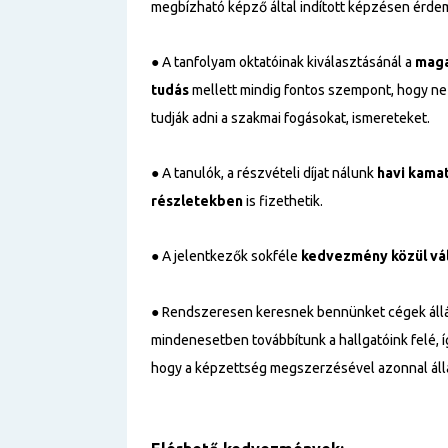
megbízható képző által indított képzésen érdem
● A tanfolyam oktatóinak kiválasztásánál a
maga
tudás
mellett mindig fontos szempont, hogy ne c
tudják adni a szakmai fogásokat, ismereteket.
● A tanulók, a részvételi díjat nálunk
havi kama
részletekben
is fizethetik.
● A jelentkezők sokféle
kedvezmény közül vá
● Rendszeresen keresnek bennünket cégek állá
mindenesetben továbbítunk a hallgatóink felé, 
hogy a képzettség megszerzésével azonnal állá