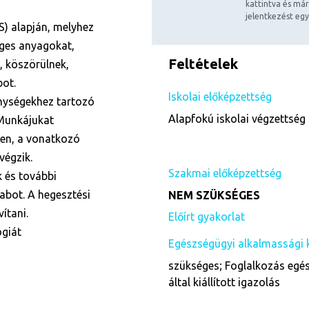
kattintva és már
jelentkezést egy
S) alapján, melyhez
éges anyagokat,
Feltételek
, köszörülnek,
bot.
Iskolai előképzettség
enységekhez tartozó
Alapfokú iskolai végzettség 
 Munkájukat
en, a vonatkozó
végzik.
Szakmai előképzettség
 és további
abot. A hegesztési
NEM SZÜKSÉGES
ítani.
Előírt gyakorlat
ógiát
Egészségügyi alkalmassági 
szükséges; Foglalkozás egés
által kiállított igazolás