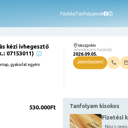
Főoldal
Tanfolyamok
s kézi ívhegesztő
Veszprém
Jelentkezési határidő
k.: 07153011)
2026.09.05.
Jelentkezem!
rnap, gyakorlat egyéni
Tanfolyam kisokos
530.000Ft
Fizetési 
· Nincs regis