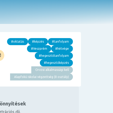
#oktatás
#képzés
#tanfolyam
#Veszprém
#hétvége
#hegesztőtanfolyam
#hegesztőképzés
Orvosi alkalmassági kell
Alapfokú iskolai végzettség (8 osztály)
könnyítések
ztrációs díj.