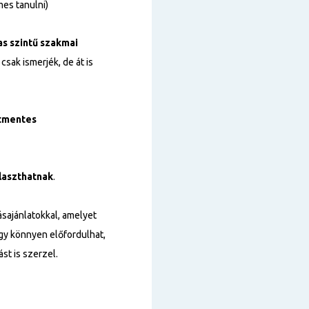
es tanulni)
s szintű
szakmai
sak ismerjék, de át is
tmentes
laszthatnak
.
sajánlatokkal, amelyet
így könnyen előfordulhat,
st is szerzel.