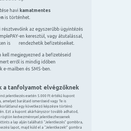
etése havi
kamatmentes
en
is történhet.
 résztvevőink az egyszerűbb ügyintézés
mplePAY-en keresztül, vagy átutalással,
ken is rendezhetik befizetéseiket.
 kell megjegyezned a befizetéseid
mert erről is mindig időben
k e-mailben és SMS-ben.
k a tanfolyamot elvégzőknek
énő jelentkezés esetén 5.000 Ft értékű kupont
, amelyet barátaid ismerőseid vagy Te is
 korlátlanul egy következő képzésre történő
tén. Ezt a kupont akárhányszor tovább adhatod,
 rögtön kedvezménnyel jelentkezhessenek
ttints a lap alján található "Jelentkezés" gombbra,
ntkezési lapot, majd küld el a "Jelentkezek!" gombra