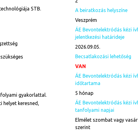
2
 technológiája STB.
A beiratkozás helyszíne
Veszprém
ÁE Bevontelektródás kézi ív
jelentkezési határideje
égzettség
2026.09.05.
Becsatlakozási lehetőség
 szükséges
VAN
ÁE Bevontelektródás kézi ív
időtartama
5 hónap
folyami gyakorlattal.
ÁE Bevontelektródás kézi ív
i helyet keresned,
tanfolyami napjai
Elmélet szombat vagy vasár
szerint