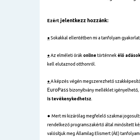
jelentkezz hozzánk:
Ezért
●
Sokakkal ellentétben mi a tanfolyam gyakorlati 
●
Az elméleti órák
online
történnek
élő adáso
kell elutaznod otthonról.
●
A képzés végén megszerezhető szakképesítő
EuroPass
bizonyítvány melléklet igényelhető,
is tevékenykedhetsz
.
●
Mert mi kizárólag megfelelő szakmai jogosul
rendelkező programszakértő által minősített k
valósítjuk meg Államilag Elismert (ÁE) tanfolyama