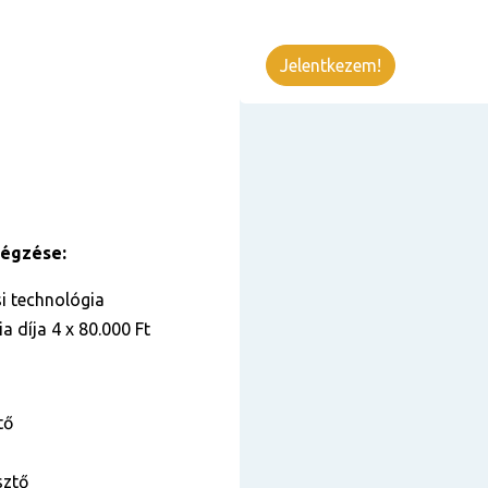
Jelentkezem!
végzése:
i technológia
a díja 4 x 80.000 Ft
tő
sztő