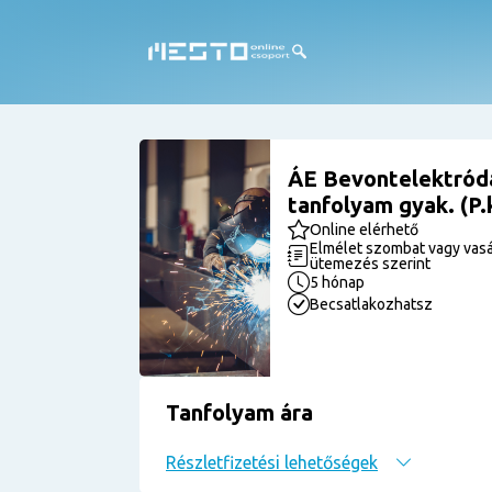
ÁE Bevontelektródá
tanfolyam gyak. (P.
Online elérhető
Elmélet szombat vagy vasá
ütemezés szerint
5 hónap
Becsatlakozhatsz
Tanfolyam ára
Részletfizetési lehetőségek