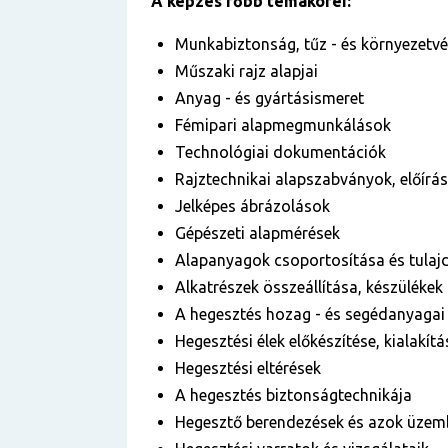
A képzés főbb témakörei:
Munkabiztonság, tűz - és környezetv
Műszaki rajz alapjai
Anyag - és gyártásismeret
Fémipari alapmegmunkálások
Technológiai dokumentációk
Rajztechnikai alapszabványok, előír
Jelképes ábrázolások
Gépészeti alapmérések
Alapanyagok csoportosítása és tulaj
Alkatrészek összeállítása, készülékek
A hegesztés hozag - és segédanyagai
Hegesztési élek előkészítése, kialakítá
Hegesztési eltérések
A hegesztés biztonságtechnikája
Hegesztő berendezések és azok üzem