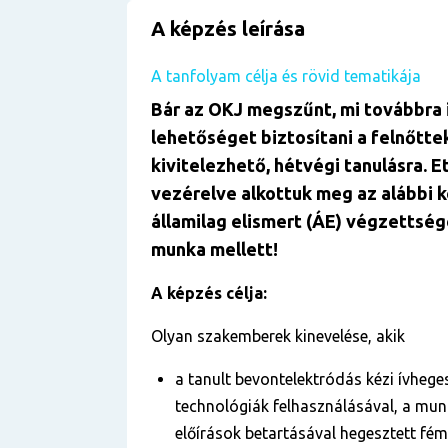
A képzés leírása
A tanfolyam célja és rövid tematikája
Bár az OKJ megszűnt, mi továbbra 
lehetőséget biztosítani a felnőtte
kivitelezhető, hétvégi tanulásra. E
vezérelve alkottuk meg az alábbi 
államilag elismert (ÁE) végzettség
munka mellett!
A képzés célja:
Olyan szakemberek kinevelése, akik
a tanult bevontelektródás kézi ívhege
technológiák felhasználásával, a mun
előírások betartásával hegesztett fé