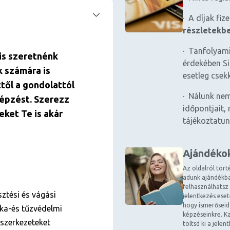
· A díjak fiz
részletekb
· Tanfolyami
is szeretnénk
érdekében Si
k számára is
esetleg csek
ttől a gondolattól
· Nálunk nem
képzést. Szerezz
időpontjait, 
eket Te is akár
tájékoztatun
Ajándéko
Az oldalról tört
adunk ajándékba
felhasználhatsz
sztési és vágási
jelentkezés ese
hogy ismerőseid
ka-és tűzvédelmi
képzéseinkre. Ka
mszerkezeteket
töltsd ki a jele