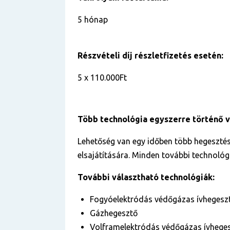
5 hónap
Részvételi díj részletfizetés esetén:
5 x 110.000Ft
Több technológia egyszerre történő 
Lehetőség van egy időben több hegesztés
elsajátítására. Minden további technológi
További választható technológiák:
Fogyóelektródás védőgázas ívhegesz
Gázhegesztő
Volframelektródás védőgázas ívhege