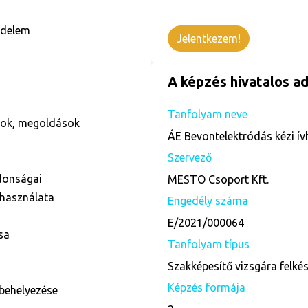
édelem
Jelentkezem!
A képzés hivatalos ad
Tanfolyam neve
ások, megoldások
ÁE Bevontelektródás kézi ív
Szervező
donságai
MESTO Csoport Kft.
 használata
Engedély száma
E/2021/000064
sa
Tanfolyam típus
Szakképesítő vizsgára felké
Képzés formája
behelyezése