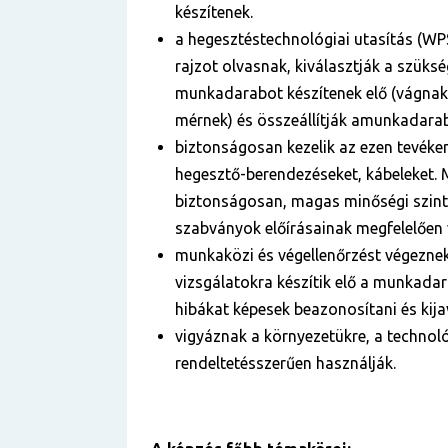
készítenek.
a hegesztéstechnológiai utasítás (WP
rajzot olvasnak, kiválasztják a szüks
munkadarabot készítenek elő (vágnak
mérnek) és összeállítják amunkadara
biztonságosan kezelik az ezen tevék
hegesztő-berendezéseket, kábeleket.
biztonságosan, magas minőségi szint
szabványok előírásainak megfelelően 
munkaközi és végellenőrzést végeznek
vizsgálatokra készítik elő a munkadar
hibákat képesek beazonosítani és kijav
vigyáznak a környezetükre, a technol
rendeltetésszerűen használják.