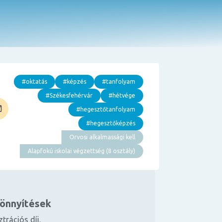
#oktatás
#képzés
#tanfolyam
#Székesfehérvár
#hétvége
#hegesztőtanfolyam
#hegesztőképzés
Orvosi alkalmassági kell
Alapfokú iskolai végzettség (8 osztály)
könnyítések
ztrációs díj.