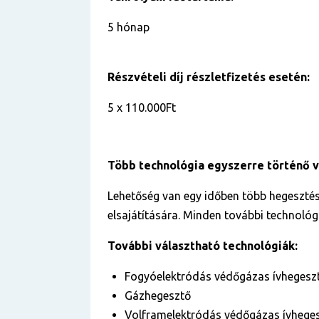
5 hónap
Részvételi díj részletfizetés esetén:
5 x 110.000Ft
Több technológia egyszerre történő 
Lehetőség van egy időben több hegesztés
elsajátítására. Minden további technológi
További választható technológiák:
Fogyóelektródás védőgázas ívhegesz
Gázhegesztő
Volframelektródás védőgázas ívhege