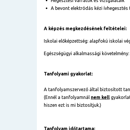
Hegesztési varratok és vizsgálataik
A bevont elektródás kézi ívhegesztés
A képzés megkezdésének feltételei:
Iskolai előképzettség: alapfokú iskolai v
Egészségügyi alkalmassági követelmény:
Tanfolyami gyakorlat:
A tanfolyamszervező által biztosított tan
(Ennél a tanfolyamnál
nem kell
gyakorlat
hiszen ezt is mi biztosítjuk.)
Tanfolyam időtartama: