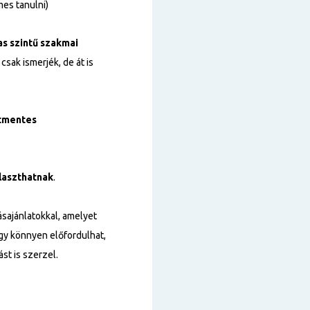
es tanulni)
s szintű
szakmai
sak ismerjék, de át is
tmentes
laszthatnak
.
sajánlatokkal, amelyet
így könnyen előfordulhat,
st is szerzel.