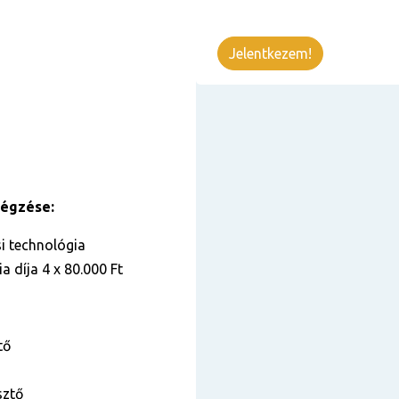
Jelentkezem!
végzése:
i technológia
a díja 4 x 80.000 Ft
tő
sztő