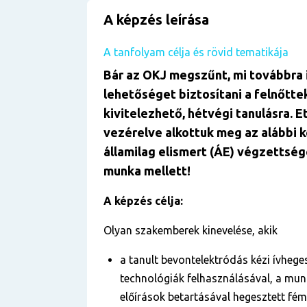
A képzés leírása
A tanfolyam célja és rövid tematikája
Bár az OKJ megszűnt, mi továbbra 
lehetőséget biztosítani a felnőtte
kivitelezhető, hétvégi tanulásra. E
vezérelve alkottuk meg az alábbi 
államilag elismert (ÁE) végzettség
munka mellett!
A képzés célja:
Olyan szakemberek kinevelése, akik
a tanult bevontelektródás kézi ívhege
technológiák felhasználásával, a mun
előírások betartásával hegesztett fé