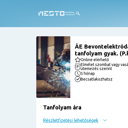
ÁE Bevontelektródá
tanfolyam gyak. (P.
Online elérhető
Elmélet szombat vagy vasá
ütemezés szerint
5 hónap
Becsatlakozhatsz
Tanfolyam ára
Részletfizetési lehetőségek