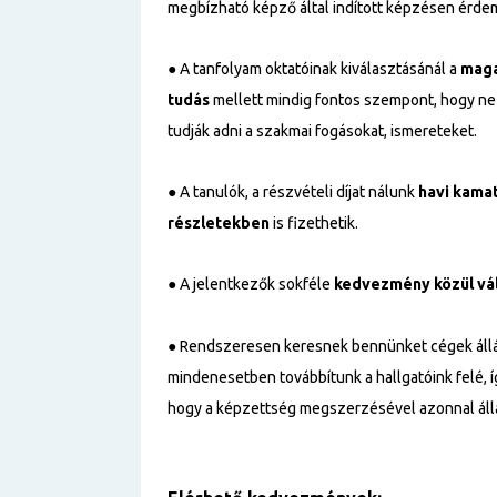
megbízható képző által indított képzésen érdem
● A tanfolyam oktatóinak kiválasztásánál a
maga
tudás
mellett mindig fontos szempont, hogy ne c
tudják adni a szakmai fogásokat, ismereteket.
● A tanulók, a részvételi díjat nálunk
havi kama
részletekben
is fizethetik.
● A jelentkezők sokféle
kedvezmény közül vá
● Rendszeresen keresnek bennünket cégek állá
mindenesetben továbbítunk a hallgatóink felé, 
hogy a képzettség megszerzésével azonnal állá