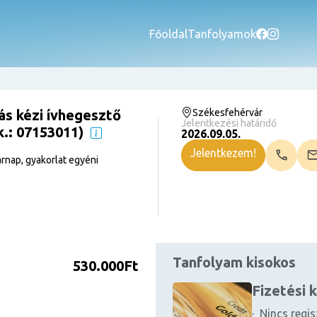
Főoldal
Tanfolyamok
s kézi ívhegesztő
Székesfehérvár
Jelentkezési határidő
k.: 07153011)
2026.09.05.
Jelentkezem!
rnap, gyakorlat egyéni
Tanfolyam kisokos
530.000Ft
Fizetési 
· Nincs regis