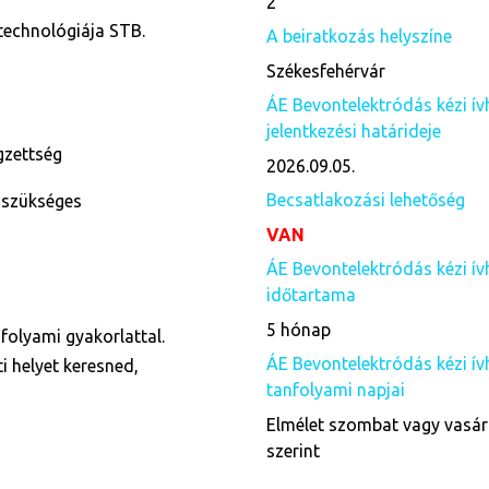
2
 technológiája STB.
A beiratkozás helyszíne
Székesfehérvár
ÁE Bevontelektródás kézi ív
jelentkezési határideje
égzettség
2026.09.05.
Becsatlakozási lehetőség
 szükséges
VAN
ÁE Bevontelektródás kézi ív
időtartama
5 hónap
folyami gyakorlattal.
ÁE Bevontelektródás kézi ív
i helyet keresned,
tanfolyami napjai
Elmélet szombat vagy vasár
szerint