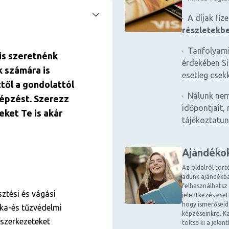
· A díjak fiz
részletekb
· Tanfolyami
is szeretnénk
érdekében Si
k számára is
esetleg csek
ttől a gondolattól
· Nálunk nem
képzést. Szerezz
időpontjait, 
eket Te is akár
tájékoztatun
Ajándéko
Az oldalról tört
adunk ajándékba
felhasználhatsz
sztési és vágási
jelentkezés ese
hogy ismerőseid
ka-és tűzvédelmi
képzéseinkre. Ka
mszerkezeteket
töltsd ki a jele