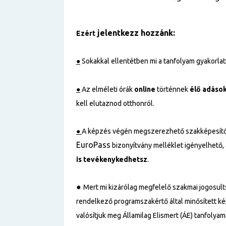
jelentkezz hozzánk:
Ezért
●
Sokakkal ellentétben mi a tanfolyam gyakorlati 
●
Az elméleti órák
online
történnek
élő adáso
kell elutaznod otthonról.
●
A képzés végén megszerezhető szakképesítő
EuroPass
bizonyítvány melléklet igényelhető,
is tevékenykedhetsz
.
●
Mert mi kizárólag megfelelő szakmai jogosul
rendelkező programszakértő által minősített k
valósítjuk meg Államilag Elismert (ÁE) tanfolyama