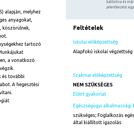
kattintva és már
jelentkezést egy
S) alapján, melyhez
éges anyagokat,
Feltételek
, köszörülnek,
bot.
Iskolai előképzettség
enységekhez tartozó
Alapfokú iskolai végzettség 
 Munkájukat
en, a vonatkozó
végzik.
Szakmai előképzettség
 és további
abot. A hegesztési
NEM SZÜKSÉGES
ítani.
Előírt gyakorlat
ógiát
Egészségügyi alkalmassági 
szükséges; Foglalkozás egés
által kiállított igazolás