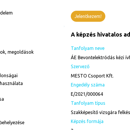
édelem
Jelentkezem!
A képzés hivatalos ad
Tanfolyam neve
ások, megoldások
ÁE Bevontelektródás kézi ív
Szervező
donságai
MESTO Csoport Kft.
 használata
Engedély száma
E/2021/000064
sa
Tanfolyam típus
Szakképesítő vizsgára felké
Képzés formája
behelyezése