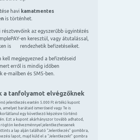
etése havi
kamatmentes
en
is történhet.
 résztvevőink az egyszerűbb ügyintézés
mplePAY-en keresztül, vagy átutalással,
ken is rendezhetik befizetéseiket.
 kell megjegyezned a befizetéseid
mert erről is mindig időben
k e-mailben és SMS-ben.
k a tanfolyamot elvégzőknek
énő jelentkezés esetén 5.000 Ft értékű kupont
, amelyet barátaid ismerőseid vagy Te is
 korlátlanul egy következő képzésre történő
tén. Ezt a kupont akárhányszor tovább adhatod,
 rögtön kedvezménnyel jelentkezhessenek
ttints a lap alján található "Jelentkezés" gombbra,
ntkezési lapot, majd küld el a "Jelentkezek!" gombra