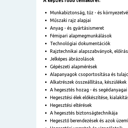
A képzés főbb témakörei:
Munkabiztonság, tűz - és környezetv
Műszaki rajz alapjai
Anyag - és gyártásismeret
Fémipari alapmegmunkálások
Technológiai dokumentációk
Rajztechnikai alapszabványok, előír
Jelképes ábrázolások
Gépészeti alapmérések
Alapanyagok csoportosítása és tulaj
Alkatrészek összeállítása, készülékek
A hegesztés hozag - és segédanyagai
Hegesztési élek előkészítése, kialakítá
Hegesztési eltérések
A hegesztés biztonságtechnikája
Hegesztő berendezések és azok üzem