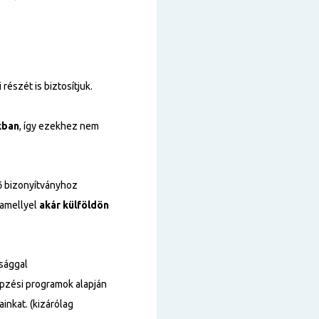
részét is biztosítjuk.
kban
, így ezekhez nem
 bizonyítványhoz
 amellyel
akár külföldön
tsággal
épzési programok alapján
inkat. (kizárólag