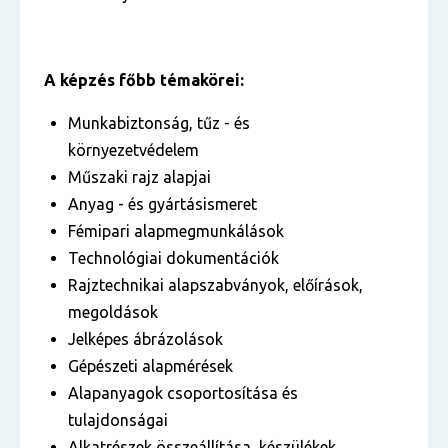
A képzés főbb témakörei:
Munkabiztonság, tűz - és
környezetvédelem
Műszaki rajz alapjai
Anyag - és gyártásismeret
Fémipari alapmegmunkálások
Technológiai dokumentációk
Rajztechnikai alapszabványok, előírások,
megoldások
Jelképes ábrázolások
Gépészeti alapmérések
Alapanyagok csoportosítása és
tulajdonságai
Alkatrészek összeállítása, készülékek