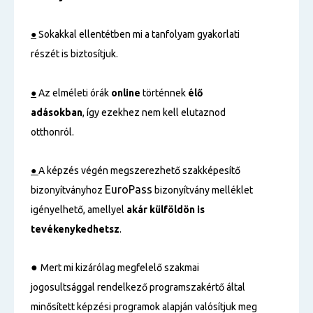
●
Sokakkal ellentétben mi a tanfolyam gyakorlati
részét is biztosítjuk.
●
Az elméleti órák
online
történnek
élő
adásokban
, így ezekhez nem kell elutaznod
otthonról.
●
A képzés végén megszerezhető szakképesítő
EuroPass
bizonyítványhoz
bizonyítvány melléklet
igényelhető, amellyel
akár külföldön is
tevékenykedhetsz
.
●
Mert mi kizárólag megfelelő szakmai
jogosultsággal rendelkező programszakértő által
minősített képzési programok alapján valósítjuk meg