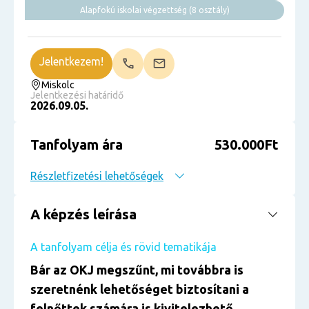
Alapfokú iskolai végzettség (8 osztály)
Jelentkezem!
Miskolc
Jelentkezési határidő
2026.09.05.
Tanfolyam ára
530.000Ft
Részletfizetési lehetőségek
A képzés leírása
A tanfolyam célja és rövid tematikája
Bár az OKJ megszűnt, mi továbbra is
szeretnénk lehetőséget biztosítani a
felnőttek számára is kivitelezhető,