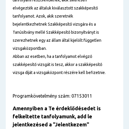
tanfolyami résztvevőiknek, akik sikeresen
elvégezték az általuk kiválasztott szakképesítő
tanfolyamot. Azok, akik szeretnék
bejelentkezhetnek Szakképesítő vizsgára és a
Tanúsítvány mellé Szakképesítő bizonyítványt is
szerezhetnek egy az állam által kijelölt független
vizsgaközpontban.
Abban az esetben, ha a tanfolyamot elvégző
szakképesítő vizsgát is tesz, akkor a szakképesítő
vizsga díját a vizsgaközpont részére kell befizetnie.
Programkövetelmény szám: 07153011
Amennyiben a Te érdeklődésedet is
felkeltette tanfolyamunk, add le
jelentkezésed a "Jelentkezem"