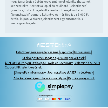
hogy ismerőseid rögtön kedvezménnyel jelentkezhessenek
képzéseinkre. Kattints a lap alján található "Jelentkezés"
gombbra, töltsd ki a jelentkezési lapot, majd küld el a
"Jelentkezek!" gombra kattintva és már tiéd is az 5.000 Ft
értékű kupon. A sikeres jelentkezést egy automatikus
visszaigazolás jelzi.
|
|
|
Felnőttképzési engedély száma
Kapcsolat
Impresszum
|
Szakképesítések idegen nyelvű megnevezések
ÁSZF az Eduforyou Szakképző Iskola és Technikum, valamint a MESTO
Csoport Kft. jelentkezőinek
|
|
|
SimplePay információk
Jogi nyilatkozat
ASZF hirdetőknek
|
Adatkezelési tájékoztató és szabályzat
Képzési programok