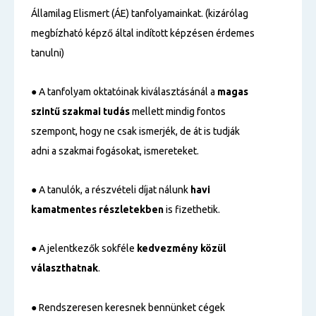
Államilag Elismert (ÁE) tanfolyamainkat. (kizárólag
megbízható képző által indított képzésen érdemes
tanulni)
● A tanfolyam oktatóinak kiválasztásánál a
magas
szintű
szakmai tudás
mellett mindig fontos
szempont, hogy ne csak ismerjék, de át is tudják
adni a szakmai fogásokat, ismereteket.
● A tanulók, a részvételi díjat nálunk
havi
kamatmentes részletekben
is fizethetik.
● A jelentkezők sokféle
kedvezmény közül
választhatnak
.
● Rendszeresen keresnek bennünket cégek