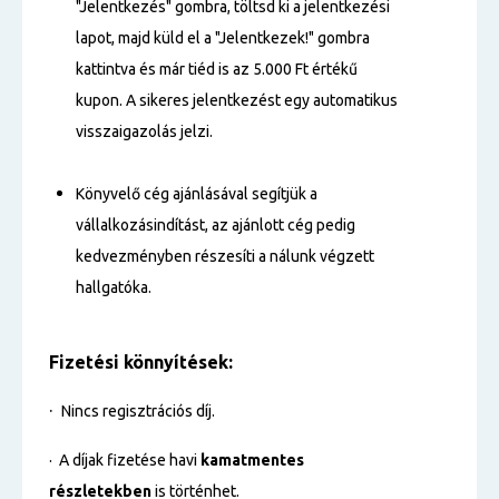
"Jelentkezés" gombra, töltsd ki a jelentkezési
lapot, majd küld el a "Jelentkezek!" gombra
kattintva és már tiéd is az 5.000 Ft értékű
kupon. A sikeres jelentkezést egy automatikus
visszaigazolás jelzi.
Könyvelő cég ajánlásával segítjük a
vállalkozásindítást, az ajánlott cég pedig
kedvezményben részesíti a nálunk végzett
hallgatóka.
Fizetési könnyítések:
·
Nincs regisztrációs díj.
· A díjak fizetése havi
kamatmentes
részletekben
is történhet.