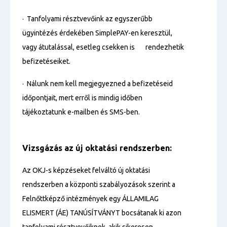
· Tanfolyami résztvevőink az egyszerűbb
ügyintézés érdekében SimplePAY-en keresztül,
vagy átutalással, esetleg csekken is rendezhetik
befizetéseiket.
· Nálunk nem kell megjegyezned a befizetéseid
időpontjait, mert erről is mindig időben
tájékoztatunk e-mailben és SMS-ben.
Vizsgázás az új oktatási rendszerben:
Az OKJ-s képzéseket felváltó új oktatási
rendszerben a központi szabályozások szerint a
Felnőttképző intézmények egy ÁLLAMILAG
ELISMERT (ÁE) TANÚSÍTVÁNYT bocsátanak ki azon