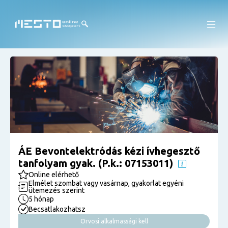
ÁE Bevontelektródás kézi ívhegesztő
tanfolyam gyak. (P.k.: 07153011)
Online elérhető
Elmélet szombat vagy vasárnap, gyakorlat egyéni
ütemezés szerint
5 hónap
Becsatlakozhatsz
Orvosi alkalmassági kell