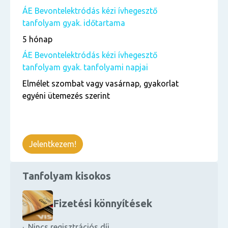
ÁE Bevontelektródás kézi ívhegesztő
tanfolyam gyak. időtartama
5 hónap
ÁE Bevontelektródás kézi ívhegesztő
tanfolyam gyak. tanfolyami napjai
Elmélet szombat vagy vasárnap, gyakorlat
egyéni ütemezés szerint
Jelentkezem!
Tanfolyam kisokos
Fizetési könnyítések
· Nincs regisztrációs díj.