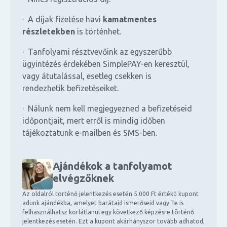
· A díjak fizetése havi
kamatmentes
részletekben
is történhet.
· Tanfolyami résztvevőink az egyszerűbb
ügyintézés érdekében SimplePAY-en keresztül,
vagy átutalással, esetleg csekken is
rendezhetik befizetéseiket.
· Nálunk nem kell megjegyezned a befizetéseid
időpontjait, mert erről is mindig időben
tájékoztatunk e-mailben és SMS-ben.
Ajándékok a tanfolyamot
elvégzőknek
Az oldalról történő jelentkezés esetén 5.000 Ft értékű kupont
adunk ajándékba, amelyet barátaid ismerőseid vagy Te is
felhasználhatsz korlátlanul egy következő képzésre történő
jelentkezés esetén. Ezt a kupont akárhányszor tovább adhatod,