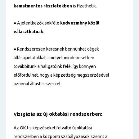
kamatmentes részletekben
is fizethetik.
● A jelentkezők sokféle
kedvezmény közül
választhatnak
.
● Rendszeresen keresnek bennünket cégek
állásajánlatokkal, amelyet mindenesetben
továbbítunk a hallgatóink felé, így könnyen
előfordulhat, hogy a képzettség megszerzésével
azonnal állást is szerzel.
az új oktatási rendszerben:
Vizsgázás
Az OKJ-s képzéseket felváltó új oktatási
rendszerben a központi szabályozások szerint a