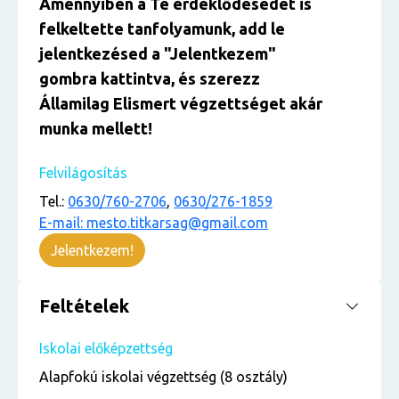
Amennyiben a Te érdeklődésedet is
felkeltette tanfolyamunk, add le
jelentkezésed a "Jelentkezem"
gombra kattintva, és szerezz
Államilag Elismert végzettséget akár
munka mellett!
Felvilágosítás
Tel.:
0630/760-2706
,
0630/276-1859
E-mail: mesto.titkarsag@gmail.com
Jelentkezem!
Feltételek
Iskolai előképzettség
Alapfokú iskolai végzettség (8 osztály)