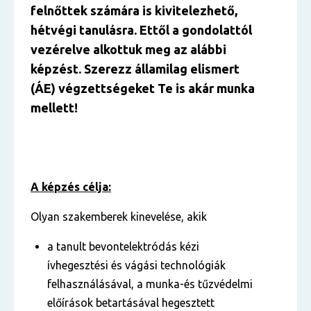
felnőttek számára is kivitelezhető,
hétvégi tanulásra. Ettől a gondolattól
vezérelve alkottuk meg az alábbi
képzést. Szerezz államilag elismert
(ÁE) végzettségeket Te is akár munka
mellett!
A képzés célja:
Olyan szakemberek kinevelése, akik
a tanult bevontelektródás kézi
ívhegesztési és vágási technológiák
felhasználásával, a munka-és tűzvédelmi
előírások betartásával hegesztett