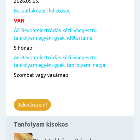
2026.09.05.
Becsatlakozási lehetőség
VAN
ÁE Bevontelektródás kézi ívhegesztő
tanfolyam egyéni gyak. időtartama
5 hónap
ÁE Bevontelektródás kézi ívhegesztő
tanfolyam egyéni gyak. tanfolyami napjai
Szombat vagy vasárnap
Jelentkezem!
Tanfolyam kisokos