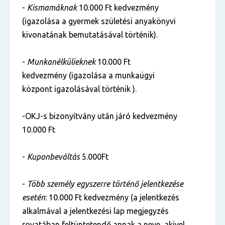
-
Kismamáknak
10.000 Ft kedvezmény
(igazolása a gyermek születési anyakönyvi
kivonatának bemutatásával történik).
-
Munkanélkülieknek
10.000 Ft
kedvezmény (igazolása a munkaügyi
központ igazolásával történik ).
-OKJ-s bizonyítvány után járó kedvezmény
10.000 Ft
-
Kuponbeváltás
5.000Ft
-
Több személy egyszerre történő jelentkezése
esetén
: 10.000 Ft kedvezmény (a jelentkezés
alkalmával a jelentkezési lap megjegyzés
rovatában feltüntetendő annak a neve, akivel