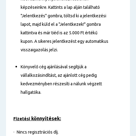
képzéseinkre. Kattints a lap alján található
"Jelentkezés" gombra, töltsd ki a jelentkezési
lapot, majd küld el a "Jelentkezek!" gombra
kattintva és már tiéd is az 5.000 Ft értékű
kupon. A sikeres jelentkezést egy automatikus
visszaigazolás jelzi.
Könyvelő cég ajánlásával segítjük a
vállalkozásindítást, az ajánlott cég pedig
kedvezményben részesíti a nálunk végzett
hallgatóka.
könnyítések:
Fizetési
·
Nincs regisztrációs díj.