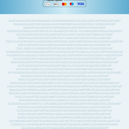
Ácsállványozó tanfolyam
|
Adótanácsadó tanfolyam
|
Alkalmazott fotográfus tanfolyam
|
Ápoló tanfolyamok
|
Asszisztens tanfolyamok
|
Asztalos tanfolyamok
|
Bádogos tanfolyam
|
Bérügyintéző tanfolyam
|
Biztonságszervező tanfolyam
|
Boncmester tanfolyam
|
Burkoló tanfolyamok
|
CAD-CAM informatikus tanfolyam
|
CNC forgácsoló tanfolyam
|
CNC programozó tanfolyam
|
Cukrász képzés
|
Cukrász tanfolyam
|
Dekoratőr tanfolyam
|
Egészségügyi tanfolyamok
|
Eladó tanfolyamok
|
Emelőgép-kezelő tanfolyam
|
Emelőgép-ügyintéző tanfolyam
|
Energetikus tanfolyam
|
Építő- és anyagmozgató gép kezelő tanfolyam
|
Építőipari tanfolyamok
|
Épületgépész technikus tanfolyam
|
Fakitermelő tanfolyam
|
Felnőttképző tanfolyamok
|
Fertőtlenítő sterilező tanfolyam
|
Festő, mázoló és tapétázó tanfolyam
|
Fodrász oktatás
|
Földmunka- gép kezelő tanfolyam
|
Forgácsoló tanfolyamok
|
Gazda tanfolyam
|
Gép kezelő tanfolyam
|
Gyermek- és ifjúsági felügyelő tanfolyam
|
Gyermekotthoni asszisztens tanfolyam
|
Gyógymasszőr tanfolyam
|
Gyógyszerkészítmény gyártó tanfolyam
|
Hegesztő tanfolyam
|
Ingatlanközvetítő tanfolyam
|
Ipari alpinista tanfolyam
|
Kályhás tanfolyam
|
Kazánkezelő tanfolyam
|
Kedvezményes tanfolyamok
|
Kereskedő tanfolyamok
|
Kertépítő tanfolyam
|
Kertfenntartó tanfolyam
|
Kezelő tanfolyamok
|
Kis teljesítményű kazánfűtő tanfolyam
|
Kisgyermek gondozó -és nevelő tanfolyam
|
Kőműves tanfolyamok
|
Könyvelő tanfolyamok
|
Környezetvédelmi technikus tanfolyam
|
Közbeszerzési referens tanfolyam
|
Közgazdasági tanfolyamok
|
Kozmetikus képzés
|
Kozmetikus tanfolyamok
|
Központifűtés szerelő tanfolyam
|
Közterület felügyelő tanfolyam
|
Kutyakozmetikus tanfolyamok
|
Lakatos tanfolyamok
|
Lakberendező tanfolyamok
|
Létesítményi energetikus tanfolyam
|
Logisztikai ügyintéző tanfolyam
|
Lovas képzések
|
Lovastúra vezető tanfolyam
|
Magánnyomozó tanfolyam
|
Magasépítő technikus tanfolyam
|
Masszőr tanfolyam
|
Méhész tanfolyamok
|
Mezőgazdasági tanfolyamok
|
Motorfűrész-kezelő tanfolyam
|
Műkörmös tanfolyam
|
Munkavédelmi technikus képzés
|
Műszaki tanfolyamok
|
Műtőssegéd tanfolyam
|
Nyelvi képzések
|
OKJ-s tanfolyamok
|
Országos szakemberkereső
|
Óvodai dajka tanfolyam
|
Parkgondozó tanfolyam
|
Pénzügyi-számviteli ügyintéző tanfolyam
|
Pincér tanfolyam
|
Pirotechnikus tanfolyamok
|
PLC programozó tanfolyam
|
Raktáros tanfolyam
|
Rehabilitációs tanfolyamok
|
Rendezvényszervező tanfolyamok
|
Robbanásbiztos berendezés kezelője tanfolyam
|
Sírkő készítő tanfolyam
|
Sportedző tanfolyam
|
Sportoktató tanfolyam
|
Szakács tanfolyam
|
Szakképző tanfolyamok
|
Szállodai portás -recepciós tanfolyam
|
Szárazépítő tanfolyam
|
Személyi edző tanfolyam
|
Szerelő tanfolyamok
|
Szerszámkészítő tanfolyamok
|
Táborok
|
Targoncavezető tanfolyam
|
Társasházkezelő tanfolyam
|
TB ügyintéző tanfolyam
|
Technikus tanfolyam
|
Temetkezési szolgáltató tanfolyam
|
Tovább tanulás
|
Tűzvédelmi előadó -és főelőadó tanfolyamok
|
Tűzvédelmi szakvizsga
|
Ügyviteli titkár tanfolyam
|
Utazásiügyintéző tanfolyam
|