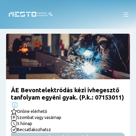
ÁE Bevontelektródás kézi ívhegesztő
tanfolyam egyéni gyak. (P.k.: 07153011)
Online elérhető
Szombat vagy vasárnap
5 hónap
Becsatlakozhatsz