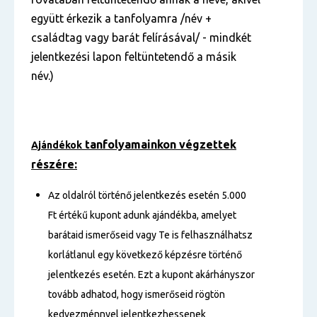
együtt érkezik a tanfolyamra /név +
családtag vagy barát felírásával/ - mindkét
jelentkezési lapon feltüntetendő a másik
név.)
tanfolyamainkon végzettek
Ajándékok
részére:
Az oldalról történő jelentkezés esetén 5.000
Ft értékű kupont adunk ajándékba, amelyet
barátaid ismerőseid vagy Te is felhasználhatsz
korlátlanul egy következő képzésre történő
jelentkezés esetén. Ezt a kupont akárhányszor
tovább adhatod, hogy ismerőseid rögtön
kedvezménnyel jelentkezhessenek