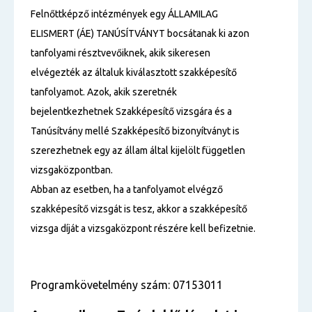
Felnőttképző intézmények egy ÁLLAMILAG
ELISMERT (ÁE) TANÚSÍTVÁNYT bocsátanak ki azon
tanfolyami résztvevőiknek, akik sikeresen
elvégezték az általuk kiválasztott szakképesítő
tanfolyamot. Azok, akik szeretnék
bejelentkezhetnek Szakképesítő vizsgára és a
Tanúsítvány mellé Szakképesítő bizonyítványt is
szerezhetnek egy az állam által kijelölt független
vizsgaközpontban.
Abban az esetben, ha a tanfolyamot elvégző
szakképesítő vizsgát is tesz, akkor a szakképesítő
vizsga díját a vizsgaközpont részére kell befizetnie.
Programkövetelmény szám: 07153011