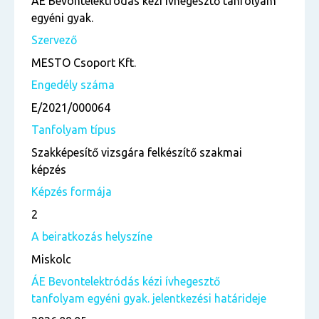
ÁE Bevontelektródás kézi ívhegesztő tanfolyam
egyéni gyak.
Szervező
MESTO Csoport Kft.
Engedély száma
E/2021/000064
Tanfolyam típus
Szakképesítő vizsgára felkészítő szakmai
képzés
Képzés formája
2
A beiratkozás helyszíne
Miskolc
ÁE Bevontelektródás kézi ívhegesztő
tanfolyam egyéni gyak. jelentkezési határideje