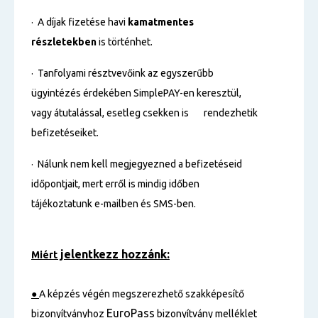
· A díjak fizetése havi
kamatmentes
részletekben
is történhet.
· Tanfolyami résztvevőink az egyszerűbb
ügyintézés érdekében SimplePAY-en keresztül,
vagy átutalással, esetleg csekken is rendezhetik
befizetéseiket.
· Nálunk nem kell megjegyezned a befizetéseid
időpontjait, mert erről is mindig időben
tájékoztatunk e-mailben és SMS-ben.
jelentkezz hozzánk:
Miért
●
A képzés végén megszerezhető szakképesítő
EuroPass
bizonyítványhoz
bizonyítvány melléklet