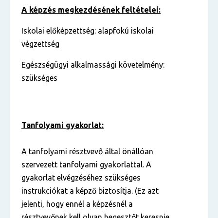
A képzés megkezdésének feltételei:
Iskolai előképzettség: alapfokú iskolai
végzettség
Egészségügyi alkalmassági követelmény:
szükséges
Tanfolyami gyakorlat:
A tanfolyami résztvevő által önállóan
szervezett tanfolyami gyakorlattal. A
gyakorlat elvégzéséhez szükséges
instrukciókat a képző biztosítja. (Ez azt
jelenti, hogy ennél a képzésnél a
résztvevőnek kell olyan hegesztőt keresnie