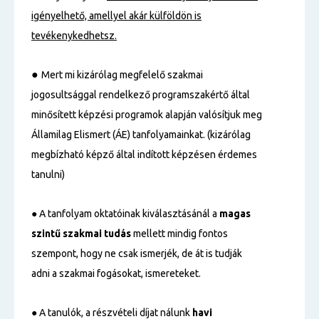
igényelhető, amellyel akár külföldön is
tevékenykedhetsz.
●
Mert mi kizárólag megfelelő szakmai
jogosultsággal rendelkező programszakértő által
minősített képzési programok alapján valósítjuk meg
Államilag Elismert (ÁE) tanfolyamainkat. (kizárólag
megbízható képző által indított képzésen érdemes
tanulni)
● A tanfolyam oktatóinak kiválasztásánál a
magas
szintű
szakmai tudás
mellett mindig fontos
szempont, hogy ne csak ismerjék, de át is tudják
adni a szakmai fogásokat, ismereteket.
● A tanulók, a részvételi díjat nálunk
havi