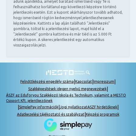
adunk ajándékba, amelyet barátaid ismerőseid vagy Te is
felhasználhatsz korlátlanul egy következő képzésre történő
jelentkezés esetén. Ezt a kupont akárhányszor tovább adhatod,
hogy ismerőseid rögtön kedvezménnyel jelentkezhessenek
képzéseinkre. Kattints a lap alján található "Jelentkezés"
gombbra, töltsd ki a jelentkezési lapot, majd küld el a
"Jelentkezek!" gombra kattintva és már tiéd is az 5.000 Ft
értékű kupon. A sikeres jelentkezést egy automatikus
visszaigazolás jelzi.
|
|
|
Felnőttképzési engedély száma
Kapcsolat
Impresszum
|
Szakképesítések idegen nyelvű megnevezések
ÁSZF az Eduforyou Szakképző Iskola és Technikum, valamint a MESTO
Csoport Kft. jelentkezőinek
|
|
|
SimplePay információk
Jogi nyilatkozat
ASZF hirdetőknek
|
Adatkezelési tájékoztató és szabályzat
Képzési programok