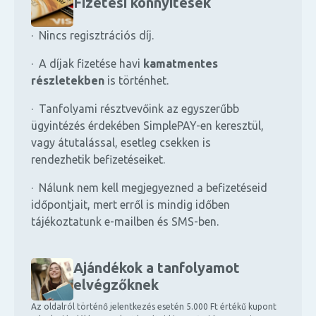
Fizetési könnyítések
· Nincs regisztrációs díj.
· A díjak fizetése havi
kamatmentes
részletekben
is történhet.
· Tanfolyami résztvevőink az egyszerűbb
ügyintézés érdekében SimplePAY-en keresztül,
vagy átutalással, esetleg csekken is
rendezhetik befizetéseiket.
· Nálunk nem kell megjegyezned a befizetéseid
időpontjait, mert erről is mindig időben
tájékoztatunk e-mailben és SMS-ben.
Ajándékok a tanfolyamot
elvégzőknek
Az oldalról történő jelentkezés esetén 5.000 Ft értékű kupont