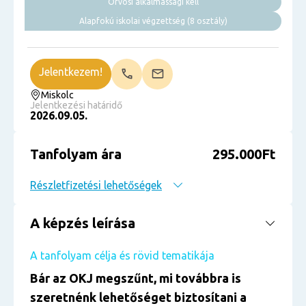
Orvosi alkalmassági kell
Alapfokú iskolai végzettség (8 osztály)
Jelentkezem!
Miskolc
Jelentkezési határidő
2026.09.05.
Tanfolyam ára
295.000Ft
Részletfizetési lehetőségek
A képzés leírása
A tanfolyam célja és rövid tematikája
Bár az OKJ megszűnt, mi továbbra is
szeretnénk lehetőséget biztosítani a