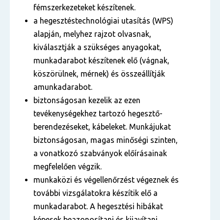
fémszerkezeteket készítenek.
a hegesztéstechnológiai utasítás (WPS)
alapján, melyhez rajzot olvasnak,
kiválasztják a szükséges anyagokat,
munkadarabot készítenek elő (vágnak,
köszörülnek, mérnek) és összeállítják
amunkadarabot.
biztonságosan kezelik az ezen
tevékenységekhez tartozó hegesztő-
berendezéseket, kábeleket. Munkájukat
biztonságosan, magas minőségi szinten,
a vonatkozó szabványok előírásainak
megfelelően végzik.
munkaközi és végellenőrzést végeznek és
további vizsgálatokra készítik elő a
munkadarabot. A hegesztési hibákat
képesek beazonosítani és kijavítani.