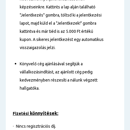
képzéseinkre. Kattints a lap alján található
"Jelentkezés" gombra, töltsd ki a jelentkezési
lapot, majd küld el a "Jelentkezek!" gombra
kattintva és már tiéd is az 5.000 Ft értékű
kupon. A sikeres jelentkezést egy automatikus
visszaigazolás jelzi.
Könyvelő cég ajánlásával segítjük a
vállalkozásindítást, az ajánlott cég pedig
kedvezményben részesíti a nálunk végzett
hallgatóka.
könnyítések:
Fizetési
·
Nincs regisztrációs díj.