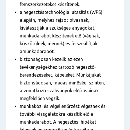
fémszerkezeteket készítenek.
a hegesztéstechnológiai utasítás (WPS)
alapján, melyhez rajzot olvasnak,
kiválasztják a szükséges anyagokat,
munkadarabot készítenek elő (vágnak,
köszörülnek, mérnek) és összeállítják
amunkadarabot.
biztonságosan kezelik az ezen
tevékenységekhez tartozó hegesztő-
berendezéseket, kábeleket. Munkájukat
biztonságosan, magas minőségi szinten,
a vonatkozó szabványok előírásainak
megfelelően végzik.
munkaközi és végellenőrzést végeznek és
további vizsgálatokra készítik elő a
munkadarabot. A hegesztési hibákat
képesek beazonosítani és kijavítani.