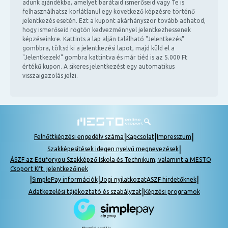
adunk ajándékba, amelyet barátaid ismerőseid vagy Te is
felhasználhatsz korlátlanul egy következő képzésre történő
jelentkezés esetén. Ezt a kupont akárhányszor tovább adhatod,
hogy ismerőseid rögtön kedvezménnyel jelentkezhessenek
képzéseinkre. Kattints a lap alján található "Jelentkezés"
gombbra, töltsd ki a jelentkezési lapot, majd küld el a
"Jelentkezek!" gombra kattintva és már tiéd is az 5.000 Ft
értékű kupon. A sikeres jelentkezést egy automatikus
visszaigazolás jelzi.
|
|
|
Felnőttképzési engedély száma
Kapcsolat
Impresszum
|
Szakképesítések idegen nyelvű megnevezések
ÁSZF az Eduforyou Szakképző Iskola és Technikum, valamint a MESTO
Csoport Kft. jelentkezőinek
|
|
|
SimplePay információk
Jogi nyilatkozat
ASZF hirdetőknek
|
Adatkezelési tájékoztató és szabályzat
Képzési programok