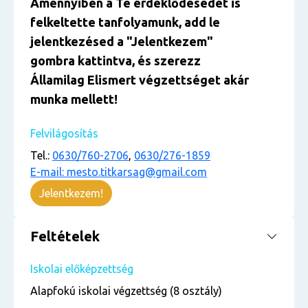
Amennyiben a Te érdeklődésedet is
felkeltette tanfolyamunk, add le
jelentkezésed a "Jelentkezem"
gombra kattintva, és szerezz
Államilag Elismert végzettséget akár
munka mellett!
Felvilágosítás
Tel.:
0630/760-2706
,
0630/276-1859
E-mail: mesto.titkarsag@gmail.com
Jelentkezem!
Feltételek
Iskolai előképzettség
Alapfokú iskolai végzettség (8 osztály)