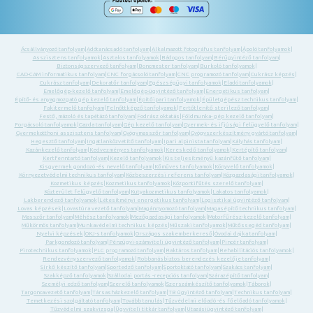
Ácsállványozó tanfolyam
|
Adótanácsadó tanfolyam
|
Alkalmazott fotográfus tanfolyam
|
Ápoló tanfolyamok
|
Asszisztens tanfolyamok
|
Asztalos tanfolyamok
|
Bádogos tanfolyam
|
Bérügyintéző tanfolyam
|
Biztonságszervező tanfolyam
|
Boncmester tanfolyam
|
Burkoló tanfolyamok
|
CAD-CAM informatikus tanfolyam
|
CNC forgácsoló tanfolyam
|
CNC programozó tanfolyam
|
Cukrász képzés
|
Cukrász tanfolyam
|
Dekoratőr tanfolyam
|
Egészségügyi tanfolyamok
|
Eladó tanfolyamok
|
Emelőgép-kezelő tanfolyam
|
Emelőgép-ügyintéző tanfolyam
|
Energetikus tanfolyam
|
Építő- és anyagmozgató gép kezelő tanfolyam
|
Építőipari tanfolyamok
|
Épületgépész technikus tanfolyam
|
Fakitermelő tanfolyam
|
Felnőttképző tanfolyamok
|
Fertőtlenítő sterilező tanfolyam
|
Festő, mázoló és tapétázó tanfolyam
|
Fodrász oktatás
|
Földmunka- gép kezelő tanfolyam
|
Forgácsoló tanfolyamok
|
Gazda tanfolyam
|
Gép kezelő tanfolyam
|
Gyermek- és ifjúsági felügyelő tanfolyam
|
Gyermekotthoni asszisztens tanfolyam
|
Gyógymasszőr tanfolyam
|
Gyógyszerkészítmény gyártó tanfolyam
|
Hegesztő tanfolyam
|
Ingatlanközvetítő tanfolyam
|
Ipari alpinista tanfolyam
|
Kályhás tanfolyam
|
Kazánkezelő tanfolyam
|
Kedvezményes tanfolyamok
|
Kereskedő tanfolyamok
|
Kertépítő tanfolyam
|
Kertfenntartó tanfolyam
|
Kezelő tanfolyamok
|
Kis teljesítményű kazánfűtő tanfolyam
|
Kisgyermek gondozó -és nevelő tanfolyam
|
Kőműves tanfolyamok
|
Könyvelő tanfolyamok
|
Környezetvédelmi technikus tanfolyam
|
Közbeszerzési referens tanfolyam
|
Közgazdasági tanfolyamok
|
Kozmetikus képzés
|
Kozmetikus tanfolyamok
|
Központifűtés szerelő tanfolyam
|
Közterület felügyelő tanfolyam
|
Kutyakozmetikus tanfolyamok
|
Lakatos tanfolyamok
|
Lakberendező tanfolyamok
|
Létesítményi energetikus tanfolyam
|
Logisztikai ügyintéző tanfolyam
|
Lovas képzések
|
Lovastúra vezető tanfolyam
|
Magánnyomozó tanfolyam
|
Magasépítő technikus tanfolyam
|
Masszőr tanfolyam
|
Méhész tanfolyamok
|
Mezőgazdasági tanfolyamok
|
Motorfűrész-kezelő tanfolyam
|
Műkörmös tanfolyam
|
Munkavédelmi technikus képzés
|
Műszaki tanfolyamok
|
Műtőssegéd tanfolyam
|
Nyelvi képzések
|
OKJ-s tanfolyamok
|
Országos szakemberkereső
|
Óvodai dajka tanfolyam
|
Parkgondozó tanfolyam
|
Pénzügyi-számviteli ügyintéző tanfolyam
|
Pincér tanfolyam
|
Pirotechnikus tanfolyamok
|
PLC programozó tanfolyam
|
Raktáros tanfolyam
|
Rehabilitációs tanfolyamok
|
Rendezvényszervező tanfolyamok
|
Robbanásbiztos berendezés kezelője tanfolyam
|
Sírkő készítő tanfolyam
|
Sportedző tanfolyam
|
Sportoktató tanfolyam
|
Szakács tanfolyam
|
Szakképző tanfolyamok
|
Szállodai portás -recepciós tanfolyam
|
Szárazépítő tanfolyam
|
Személyi edző tanfolyam
|
Szerelő tanfolyamok
|
Szerszámkészítő tanfolyamok
|
Táborok
|
Targoncavezető tanfolyam
|
Társasházkezelő tanfolyam
|
TB ügyintéző tanfolyam
|
Technikus tanfolyam
|
Temetkezési szolgáltató tanfolyam
|
Tovább tanulás
|
Tűzvédelmi előadó -és főelőadó tanfolyamok
|
Tűzvédelmi szakvizsga
|
Ügyviteli titkár tanfolyam
|
Utazásiügyintéző tanfolyam
|