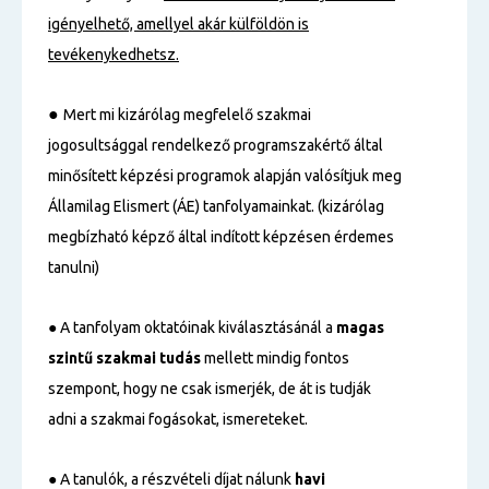
igényelhető, amellyel akár külföldön is
tevékenykedhetsz.
●
Mert mi kizárólag megfelelő szakmai
jogosultsággal rendelkező programszakértő által
minősített képzési programok alapján valósítjuk meg
Államilag Elismert (ÁE) tanfolyamainkat. (kizárólag
megbízható képző által indított képzésen érdemes
tanulni)
● A tanfolyam oktatóinak kiválasztásánál a
magas
szintű
szakmai tudás
mellett mindig fontos
szempont, hogy ne csak ismerjék, de át is tudják
adni a szakmai fogásokat, ismereteket.
● A tanulók, a részvételi díjat nálunk
havi