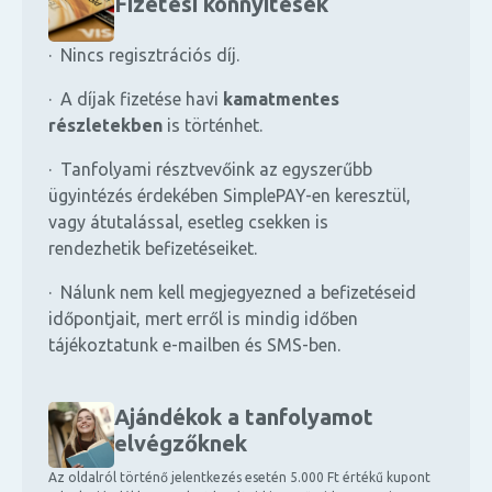
Fizetési könnyítések
· Nincs regisztrációs díj.
· A díjak fizetése havi
kamatmentes
részletekben
is történhet.
· Tanfolyami résztvevőink az egyszerűbb
ügyintézés érdekében SimplePAY-en keresztül,
vagy átutalással, esetleg csekken is
rendezhetik befizetéseiket.
· Nálunk nem kell megjegyezned a befizetéseid
időpontjait, mert erről is mindig időben
tájékoztatunk e-mailben és SMS-ben.
Ajándékok a tanfolyamot
elvégzőknek
Az oldalról történő jelentkezés esetén 5.000 Ft értékű kupont