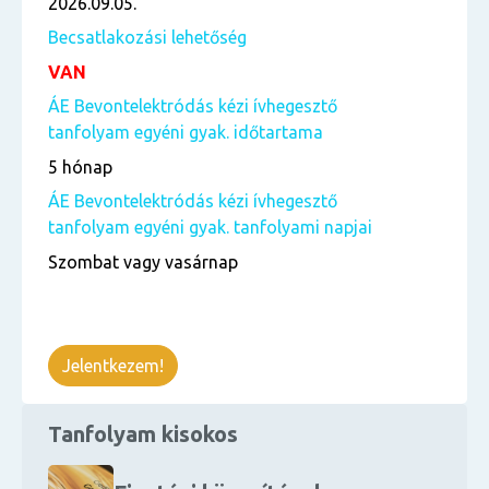
2026.09.05.
Becsatlakozási lehetőség
VAN
ÁE Bevontelektródás kézi ívhegesztő
tanfolyam egyéni gyak. időtartama
5 hónap
ÁE Bevontelektródás kézi ívhegesztő
tanfolyam egyéni gyak. tanfolyami napjai
Szombat vagy vasárnap
Jelentkezem!
Tanfolyam kisokos