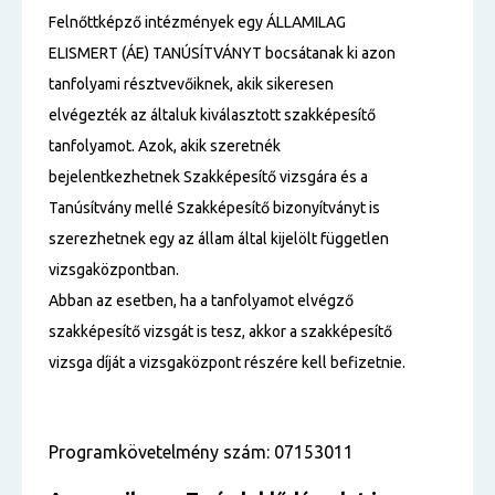
Felnőttképző intézmények egy ÁLLAMILAG
ELISMERT (ÁE) TANÚSÍTVÁNYT bocsátanak ki azon
tanfolyami résztvevőiknek, akik sikeresen
elvégezték az általuk kiválasztott szakképesítő
tanfolyamot. Azok, akik szeretnék
bejelentkezhetnek Szakképesítő vizsgára és a
Tanúsítvány mellé Szakképesítő bizonyítványt is
szerezhetnek egy az állam által kijelölt független
vizsgaközpontban.
Abban az esetben, ha a tanfolyamot elvégző
szakképesítő vizsgát is tesz, akkor a szakképesítő
vizsga díját a vizsgaközpont részére kell befizetnie.
Programkövetelmény szám: 07153011