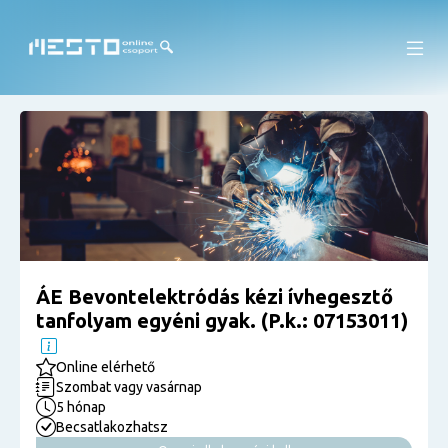
ÁE Bevontelektródás kézi ívhegesztő
tanfolyam egyéni gyak. (P.k.: 07153011)
Online elérhető
Szombat vagy vasárnap
5 hónap
Becsatlakozhatsz