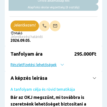
Orvosi alkalmassági kell
Alapfokú iskolai végzettség (8 osztály)
Jelentkezem!
Makó
Jelentkezési határidő
2026.09.05.
Tanfolyam ára
295.000Ft
Részletfizetési lehetőségek
A képzés leírása
A tanfolyam célja és rövid tematikája
Bár az OKJ megszűnt, mi továbbra is
szeretnénk lehetőséget biztosítani a