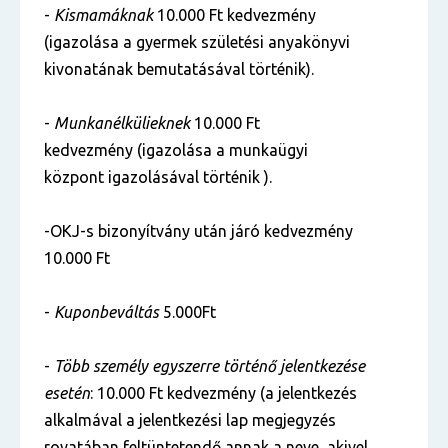
-
Kismamáknak
10.000 Ft kedvezmény
(igazolása a gyermek születési anyakönyvi
kivonatának bemutatásával történik).
-
Munkanélkülieknek
10.000 Ft
kedvezmény (igazolása a munkaügyi
központ igazolásával történik ).
-OKJ-s bizonyítvány után járó kedvezmény
10.000 Ft
-
Kuponbeváltás
5.000Ft
-
Több személy egyszerre történő jelentkezése
esetén
: 10.000 Ft kedvezmény (a jelentkezés
alkalmával a jelentkezési lap megjegyzés
rovatában feltüntetendő annak a neve, akivel