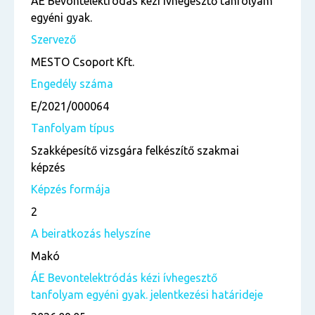
ÁE Bevontelektródás kézi ívhegesztő tanfolyam
egyéni gyak.
Szervező
MESTO Csoport Kft.
Engedély száma
E/2021/000064
Tanfolyam típus
Szakképesítő vizsgára felkészítő szakmai
képzés
Képzés formája
2
A beiratkozás helyszíne
Makó
ÁE Bevontelektródás kézi ívhegesztő
tanfolyam egyéni gyak. jelentkezési határideje