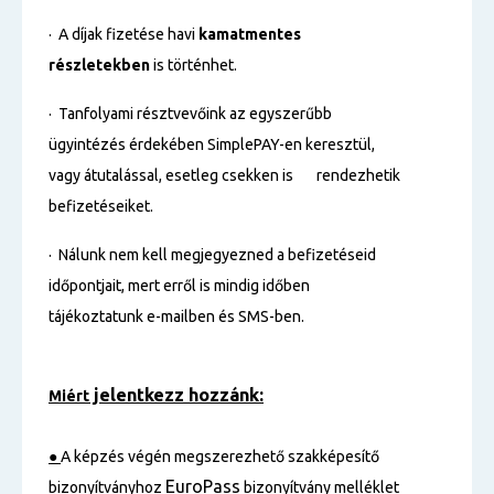
· A díjak fizetése havi
kamatmentes
részletekben
is történhet.
· Tanfolyami résztvevőink az egyszerűbb
ügyintézés érdekében SimplePAY-en keresztül,
vagy átutalással, esetleg csekken is rendezhetik
befizetéseiket.
· Nálunk nem kell megjegyezned a befizetéseid
időpontjait, mert erről is mindig időben
tájékoztatunk e-mailben és SMS-ben.
jelentkezz hozzánk:
Miért
●
A képzés végén megszerezhető szakképesítő
EuroPass
bizonyítványhoz
bizonyítvány melléklet