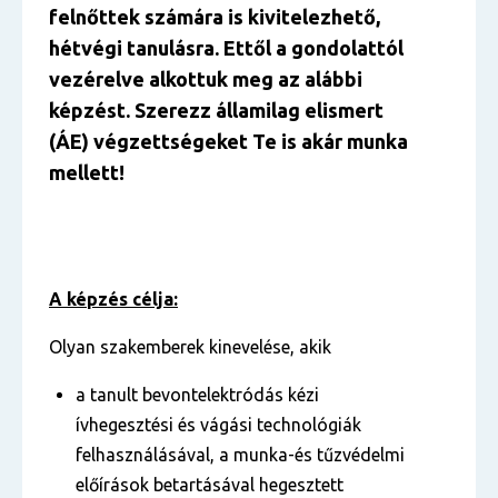
felnőttek számára is kivitelezhető,
hétvégi tanulásra. Ettől a gondolattól
vezérelve alkottuk meg az alábbi
képzést. Szerezz államilag elismert
(ÁE) végzettségeket Te is akár munka
mellett!
A képzés célja:
Olyan szakemberek kinevelése, akik
a tanult bevontelektródás kézi
ívhegesztési és vágási technológiák
felhasználásával, a munka-és tűzvédelmi
előírások betartásával hegesztett