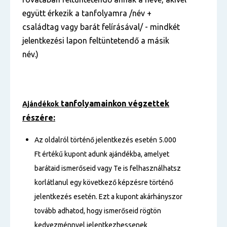
együtt érkezik a tanfolyamra /név +
családtag vagy barát felírásával/ - mindkét
jelentkezési lapon feltüntetendő a másik
név.)
tanfolyamainkon végzettek
Ajándékok
részére:
Az oldalról történő jelentkezés esetén 5.000
Ft értékű kupont adunk ajándékba, amelyet
barátaid ismerőseid vagy Te is felhasználhatsz
korlátlanul egy következő képzésre történő
jelentkezés esetén. Ezt a kupont akárhányszor
tovább adhatod, hogy ismerőseid rögtön
kedvezménnyel jelentkezhessenek