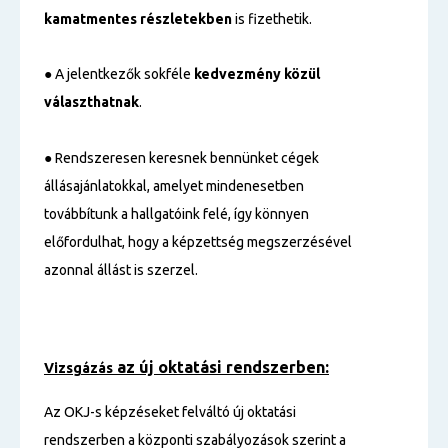
kamatmentes részletekben
is fizethetik.
● A jelentkezők sokféle
kedvezmény közül
választhatnak
.
● Rendszeresen keresnek bennünket cégek
állásajánlatokkal, amelyet mindenesetben
továbbítunk a hallgatóink felé, így könnyen
előfordulhat, hogy a képzettség megszerzésével
azonnal állást is szerzel.
az új oktatási rendszerben:
Vizsgázás
Az OKJ-s képzéseket felváltó új oktatási
rendszerben a központi szabályozások szerint a