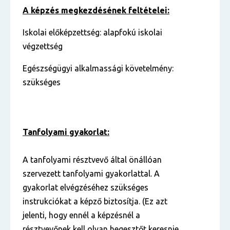
A képzés megkezdésének feltételei:
Iskolai előképzettség: alapfokú iskolai
végzettség
Egészségügyi alkalmassági követelmény:
szükséges
Tanfolyami gyakorlat:
A tanfolyami résztvevő által önállóan
szervezett tanfolyami gyakorlattal. A
gyakorlat elvégzéséhez szükséges
instrukciókat a képző biztosítja. (Ez azt
jelenti, hogy ennél a képzésnél a
résztvevőnek kell olyan hegesztőt keresnie