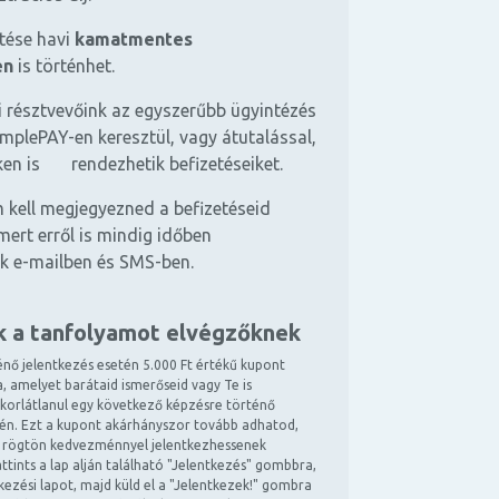
etése havi
kamatmentes
en
is történhet.
 résztvevőink az egyszerűbb ügyintézés
mplePAY-en keresztül, vagy átutalással,
ken is rendezhetik befizetéseiket.
 kell megjegyezned a befizetéseid
mert erről is mindig időben
k e-mailben és SMS-ben.
k a tanfolyamot elvégzőknek
énő jelentkezés esetén 5.000 Ft értékű kupont
, amelyet barátaid ismerőseid vagy Te is
 korlátlanul egy következő képzésre történő
tén. Ezt a kupont akárhányszor tovább adhatod,
 rögtön kedvezménnyel jelentkezhessenek
ttints a lap alján található "Jelentkezés" gombbra,
ntkezési lapot, majd küld el a "Jelentkezek!" gombra