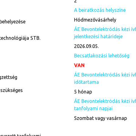
2
A beiratkozás helyszíne
Hódmezővásárhely
behelyezése
ÁE Bevontelektródás kézi ív
jelentkezési határideje
 technológiája STB.
2026.09.05.
Becsatlakozási lehetőség
VAN
ÁE Bevontelektródás kézi ív
égzettség
időtartama
 szükséges
5 hónap
ÁE Bevontelektródás kézi ív
tanfolyami napjai
Szombat vagy vasárnap