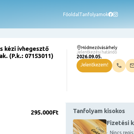
Főoldal
Tanfolyamok
 kézi ívhegesztő
Hódmezővásárhely
Jelentkezési határidő
k. (P.k.: 07153011)
2026.09.05.
Jelentkezem!
Tanfolyam kisokos
295.000Ft
Fizetési 
· Nincs regis