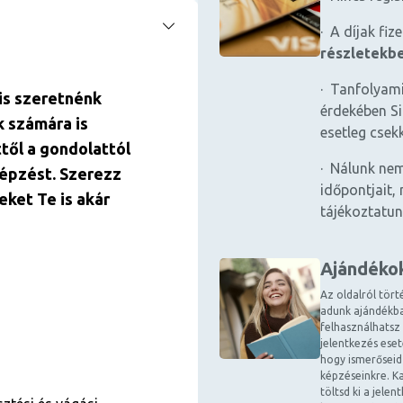
· A díjak fiz
részletekb
· Tanfolyami
is szeretnénk
érdekében Si
k számára is
esetleg csek
ttől a gondolattól
· Nálunk nem
képzést. Szerezz
időpontjait, 
eket Te is akár
tájékoztatun
Ajándéko
Az oldalról tört
adunk ajándékba
felhasználhatsz
jelentkezés ese
hogy ismerőseid
képzéseinkre. Ka
töltsd ki a jele