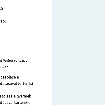
tő
sztő
fizetést választ, a
000 Ft
igazolása a
tatásával történik.)
azolása a gyermek
tásával történik).