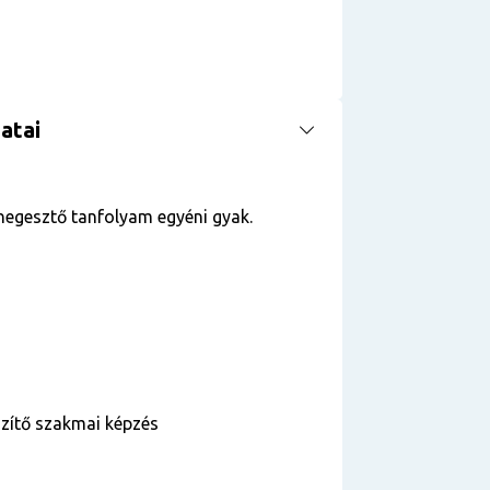
atai
hegesztő tanfolyam egyéni gyak.
szítő szakmai képzés