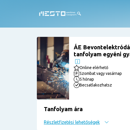
ÁE Bevontelektródás
tanfolyam egyéni gya
Online elérhető
Szombat vagy vasárnap
5 hónap
Becsatlakozhatsz
Tanfolyam ára
Részletfizetési lehetőségek