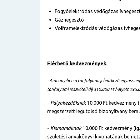
Fogyóelektródás védőgázas ívhegesz
Gázhegesztő
Volframelektródás védőgázas ívhege
Elérhető kedvezmények:
- Amennyiben a tanfolyami jelentkező egyösszegű 
tanfolyami részvételi díj
310.000 Ft
helyett 295.
-
Pályakezdőknek
10.000 Ft kedvezmény (
megszerzett legutolsó bizonyítvány bemu
-
Kismamáknak
10.000 Ft kedvezmény (ig
születési anyakönyvi kivonatának bemuta