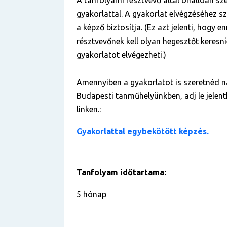
A tanfolyami résztvevő által önállóan sz
gyakorlattal. A gyakorlat elvégzéséhez s
a képző biztosítja. (Ez azt jelenti, hogy e
résztvevőnek kell olyan hegesztőt keresnie
gyakorlatot elvégezheti.)
Amennyiben a gyakorlatot is szeretnéd n
Budapesti tanműhelyünkben, adj le jelent
linken.:
Gyakorlattal egybekötött képzés.
Tanfolyam időtartama:
5 hónap