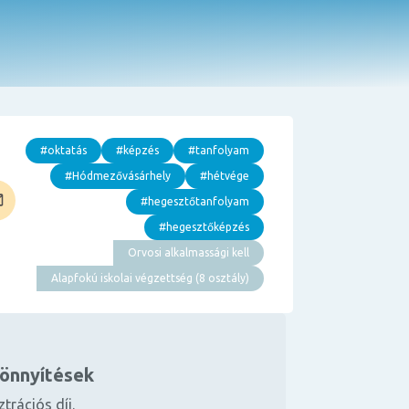
#oktatás
#képzés
#tanfolyam
#Hódmezővásárhely
#hétvége
#hegesztőtanfolyam
#hegesztőképzés
Orvosi alkalmassági kell
Alapfokú iskolai végzettség (8 osztály)
könnyítések
ztrációs díj.