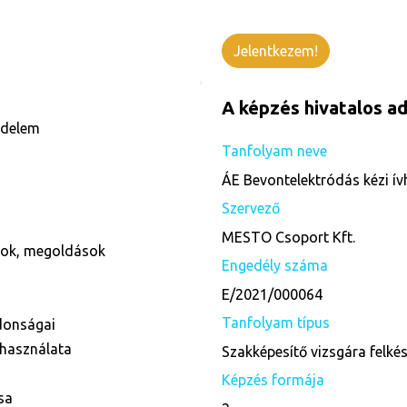
Jelentkezem!
A képzés hivatalos ad
édelem
Tanfolyam neve
ÁE Bevontelektródás kézi ív
Szervező
MESTO Csoport Kft.
ások, megoldások
Engedély száma
E/2021/000064
Tanfolyam típus
donságai
 használata
Szakképesítő vizsgára felké
Képzés formája
sa