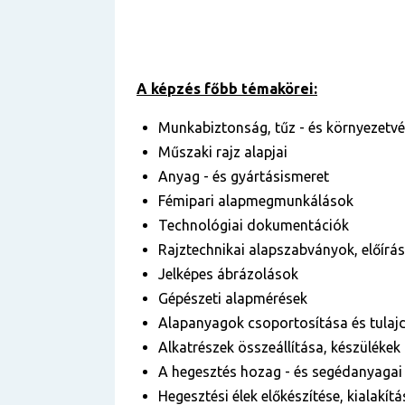
A képzés főbb témakörei:
Munkabiztonság, tűz - és környezetv
Műszaki rajz alapjai
Anyag - és gyártásismeret
Fémipari alapmegmunkálások
Technológiai dokumentációk
Rajztechnikai alapszabványok, előír
Jelképes ábrázolások
Gépészeti alapmérések
Alapanyagok csoportosítása és tulaj
Alkatrészek összeállítása, készülékek
A hegesztés hozag - és segédanyagai
Hegesztési élek előkészítése, kialakítá