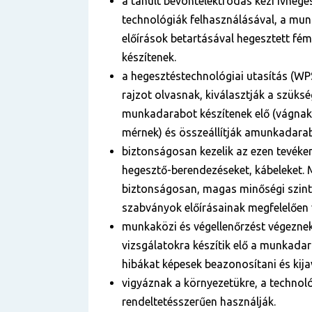
a tanult bevontelektródás kézi ívhege
technológiák felhasználásával, a mun
előírások betartásával hegesztett fé
készítenek.
a hegesztéstechnológiai utasítás (WP
rajzot olvasnak, kiválasztják a szüks
munkadarabot készítenek elő (vágnak
mérnek) és összeállítják amunkadara
biztonságosan kezelik az ezen tevék
hegesztő-berendezéseket, kábeleket.
biztonságosan, magas minőségi szint
szabványok előírásainak megfelelően 
munkaközi és végellenőrzést végeznek
vizsgálatokra készítik elő a munkadar
hibákat képesek beazonosítani és kijav
vigyáznak a környezetükre, a technol
rendeltetésszerűen használják.