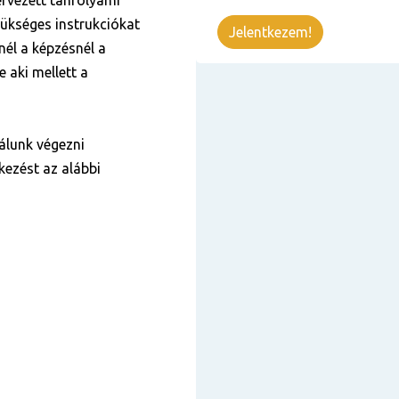
ervezett tanfolyami
zükséges instrukciókat
Jelentkezem!
nnél a képzésnél a
 aki mellett a
álunk végezni
kezést az alábbi