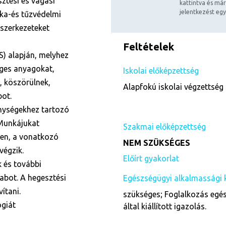
sztési és vágási
kattintva és már
jelentkezést egy
ka-és tűzvédelmi
mszerkezeteket
Feltételek
S) alapján, melyhez
éges anyagokat,
Iskolai előképzettség
, köszörülnek,
Alapfokú iskolai végzettség 
bot.
enységekhez tartozó
 Munkájukat
Szakmai előképzettség
en, a vonatkozó
NEM SZÜKSÉGES
végzik.
Előírt gyakorlat
 és további
abot. A hegesztési
Egészségügyi alkalmassági 
ítani.
szükséges; Foglalkozás egés
ógiát
által kiállított igazolás.