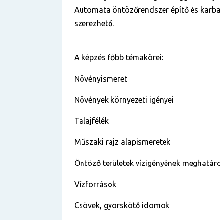
Automata öntözőrendszer építő és karba
szerezhető.
A képzés főbb témakörei:
Növényismeret
Növények környezeti igényei
Talajfélék
Műszaki rajz alapismeretek
Öntöző területek vízigényének meghatár
Vízforrások
Csövek, gyorskötő idomok