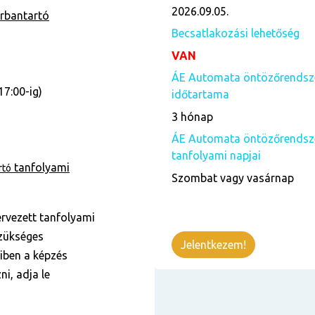
2026.09.05.
rbantartó
Becsatlakozási lehetőség
VAN
ÁE Automata öntözőrendszer
17:00-ig)
időtartama
3 hónap
ÁE Automata öntözőrendszer
tanfolyami napjai
tanfolyami
rtó
Szombat vagy vasárnap
ervezett tanfolyami
szükséges
Jelentkezem!
yiben a képzés
ni, adja le
)