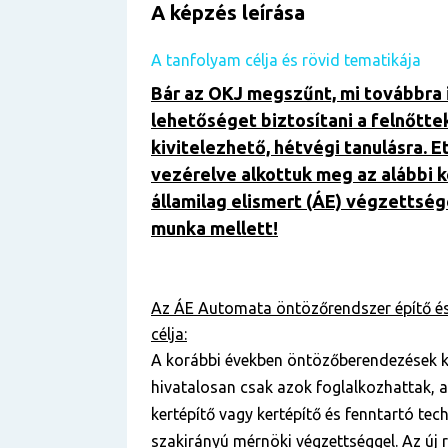
A képzés leírása
A tanfolyam célja és rövid tematikája
Bár az OKJ megszűnt, mi továbbra 
lehetőséget biztosítani a felnőtte
kivitelezhető, hétvégi tanulásra. E
vezérelve alkottuk meg az alábbi 
államilag elismert (ÁE) végzettség
munka mellett!
Az ÁE Automata öntözőrendszer építő és
célja:
A korábbi években öntözőberendezések ki
hivatalosan csak azok foglalkozhattak, a
kertépítő vagy kertépítő és fenntartó tech
szakirányú mérnöki végzettséggel. Az új