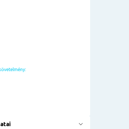
követelmény:
atai