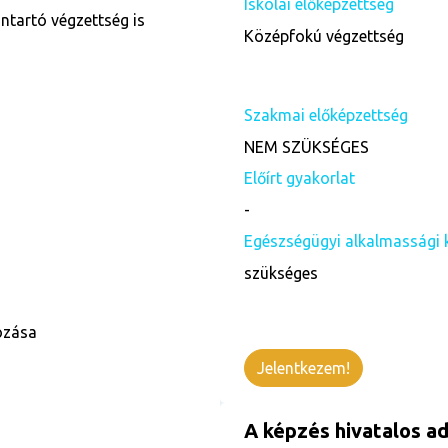
Iskolai előképzettség
ntartó végzettség is
Középfokú végzettség
Szakmai előképzettség
NEM SZÜKSÉGES
Előírt gyakorlat
-
Egészségügyi alkalmassági 
szükséges
ozása
Jelentkezem!
A képzés hivatalos ad