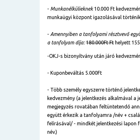
-
Munkanélkülieknek
10.000 Ft kedvezmén
munkaügyi központ igazolásával történik
-
Amennyiben a tanfolyami résztvevő egyös
a tanfolyam díja:
180.000Ft Ft
helyett 155
-OKJ-s bizonyítvány után járó kedvezmén
- Kuponbeváltás 5.000Ft
- Több személy egyszerre történő jelentke
kedvezmény (a jelentkezés alkalmával a je
megjegyzés rovatában feltüntetendő anna
együtt érkezik a tanfolyamra /név + csal
felírásával/ - mindkét jelentkezési lapon
név.)