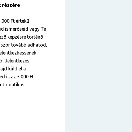
k részére
.000 Ft értékű
id ismerőseid vagy Te
kező képzésre történő
nyszor tovább adhatod,
elentkezhessenek
tó "Jelentkezés"
ajd küld el a
éd is az 5.000 Ft
 automatikus