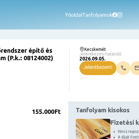
Főoldal
Tanfolyamok
rendszer építő és
Kecskemét
Jelentkezési határidő
m (P.k.: 08124002)
2026.09.05.
Jelentkezem!
Tanfolyam kisokos
155.000Ft
Fizetési 
Nincs regiszt
A díjak fize