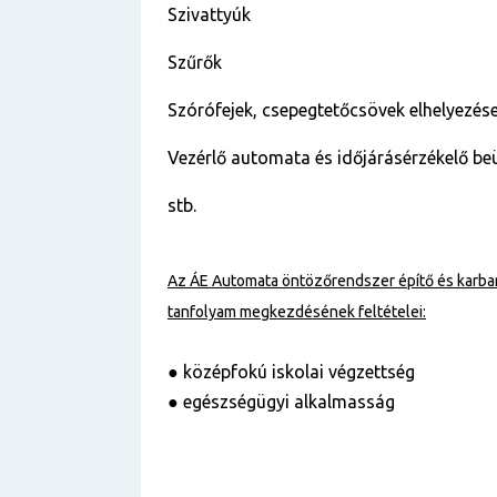
Szivattyúk
Szűrők
Szórófejek, csepegtetőcsövek elhelyezése
Vezérlő automata és időjárásérzékelő b
stb.
Az ÁE Automata öntözőrendszer építő és karba
tanfolyam
megkezdésének feltételei:
● középfokú iskolai végzettség
● egészségügyi alkalmasság