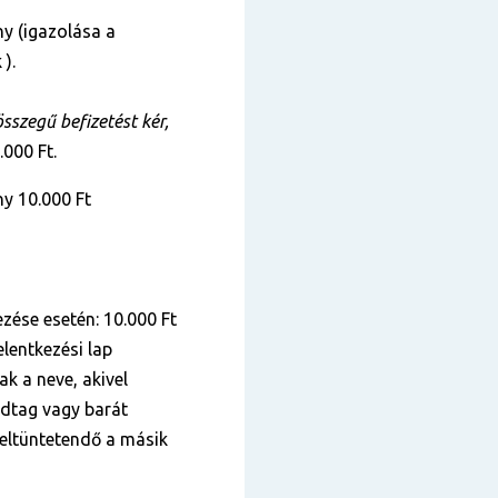
y (igazolása a
 ).
szegű befizetést kér,
.000 Ft.
y 10.000 Ft
zése esetén: 10.000 Ft
lentkezési lap
k a neve, akivel
ádtag vagy barát
 feltüntetendő a másik