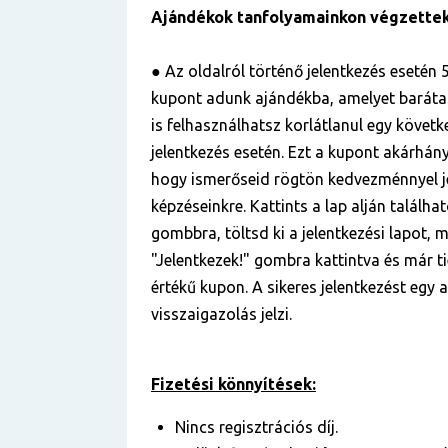
Ajándékok tanfolyamainkon végzette
● Az oldalról történő jelentkezés esetén 5
kupont adunk ajándékba, amelyet baráta
is felhasználhatsz korlátlanul egy követ
jelentkezés esetén. Ezt a kupont akárhá
hogy ismerőseid rögtön kedvezménnyel j
képzéseinkre. Kattints a lap alján találha
gombbra, töltsd ki a jelentkezési lapot, m
"Jelentkezek!" gombra kattintva és már ti
értékű kupon. A sikeres jelentkezést egy
visszaigazolás jelzi.
Fizetési könnyítések:
Nincs regisztrációs díj.