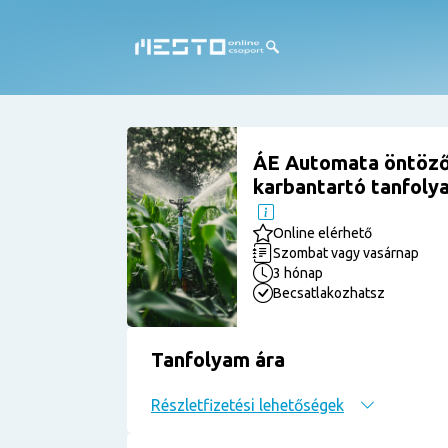
ÁE Automata öntöző
karbantartó tanfolya
Online elérhető
Szombat vagy vasárnap
3 hónap
Becsatlakozhatsz
Tanfolyam ára
Részletfizetési lehetőségek