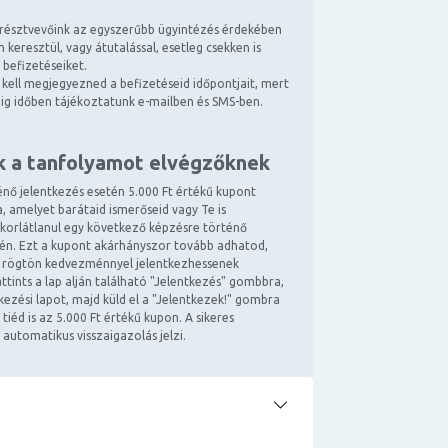
résztvevőink az egyszerűbb ügyintézés érdekében
 keresztül, vagy átutalással, esetleg csekken is
 befizetéseiket.
kell megjegyezned a befizetéseid időpontjait, mert
ndig időben tájékoztatunk e-mailben és SMS-ben.
k a tanfolyamot elvégzőknek
énő jelentkezés esetén 5.000 Ft értékű kupont
, amelyet barátaid ismerőseid vagy Te is
 korlátlanul egy következő képzésre történő
tén. Ezt a kupont akárhányszor tovább adhatod,
 rögtön kedvezménnyel jelentkezhessenek
ttints a lap alján található "Jelentkezés" gombbra,
ntkezési lapot, majd küld el a "Jelentkezek!" gombra
 tiéd is az 5.000 Ft értékű kupon. A sikeres
 automatikus visszaigazolás jelzi.