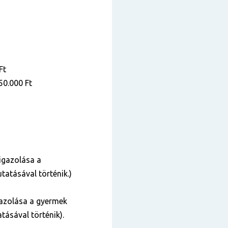
Ft
50.000 Ft
igazolása a
tatásával történik.)
azolása a gyermek
tásával történik).