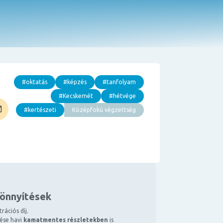
#oktatás
#képzés
#tanfolyam
#Kecskemét
#hétvége
#kertészeti
Középfokú végzettség
könnyítések
rációs díj.
tése havi
kamatmentes részletekben
is