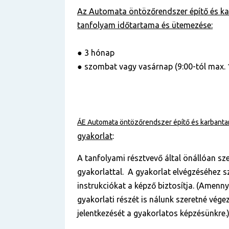
Az Automata öntözőrendszer építő és ka
tanfolyam
időtartama és ütemezése:
● 3 hónap
● szombat vagy vasárnap (9:00-tól max. 
ÁE Automata öntözőrendszer építő és karbanta
gyakorlat
:
A tanfolyami résztvevő által önállóan sz
gyakorlattal. A gyakorlat elvégzéséhez 
instrukciókat a képző biztosítja. (Amenn
gyakorlati részét is nálunk szeretné végez
jelentkezését a gyakorlatos képzésünkre.