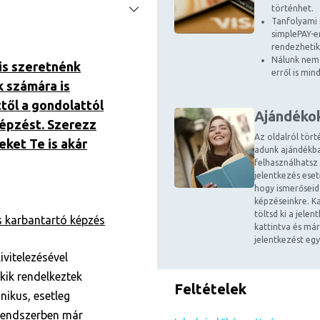
történhet.
Tanfolyami 
simplePAY-en
rendezhetik
Nálunk nem 
is szeretnénk
erről is mi
k számára is
ttől a gondolattól
Ajándéko
képzést. Szerezz
Az oldalról tört
eket Te is akár
adunk ajándékba
felhasználhatsz
jelentkezés ese
hogy ismerőseid
képzéseinkre. Ka
töltsd ki a jele
 karbantartó képzés
kattintva és már
jelentkezést egy
vitelezésével
kik rendelkeztek
Feltételek
nikus, esetleg
 rendszerben már