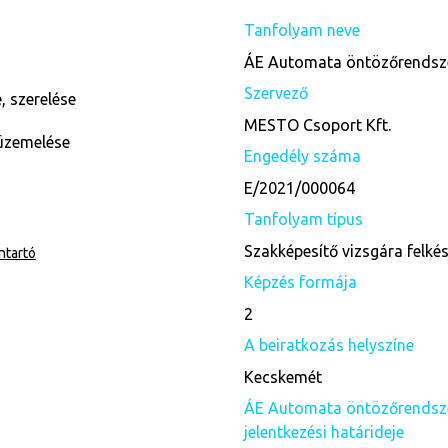
Tanfolyam neve
ÁE Automata öntözőrendszer
Szervező
, szerelése
MESTO Csoport Kft.
eüzemelése
Engedély száma
E/2021/000064
Tanfolyam típus
Szakképesítő vizsgára felké
ntartó
Képzés formája
2
A beiratkozás helyszíne
Kecskemét
ÁE Automata öntözőrendszer
jelentkezési határideje